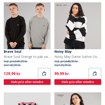
Brave Soul
Noisy May
Brave Soul Drenge to pak sweatre sort/sølvgrå melange
Noisy May Dame Sutton Oversize Strik Pullover Eggnog
Vejl. pris
349,99 kr.
Vejl. pris
448,99 kr.
Var
149,99 kr.
Var
129,99 kr.
Current
Current
129,99 kr.
99,99 kr.
Halv pris eller mindre
Halv pris eller mindre