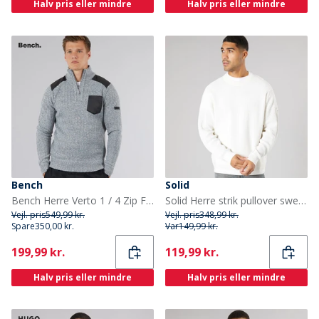
Halv pris eller mindre
Halv pris eller mindre
Bench
Solid
Bench Herre Verto 1 / 4 Zip Funnel Neck Jumper Lys Grå Melering
Solid Herre strik pullover sweater Off White
Vejl. pris
549,99 kr.
Vejl. pris
348,99 kr.
Spare
350,00 kr.
Var
149,99 kr.
Current
Current
199,99 kr.
119,99 kr.
Halv pris eller mindre
Halv pris eller mindre