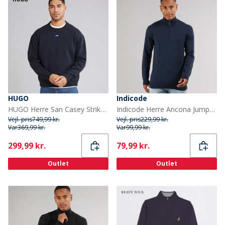
HUGO
Indicode
HUGO Herre San Casey Strikket Sweater Navy
Indicode Herre Ancona Jumper Navy
Vejl. pris
749,99 kr.
Vejl. pris
229,99 kr.
Var
369,99 kr.
Var
99,99 kr.
Current
Current
299,99 kr.
79,99 kr.
Outlet
Outlet