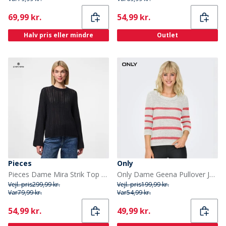
Current
Current
69,99 kr.
54,99 kr.
Halv pris eller mindre
Outlet
Pieces
Only
Pieces Dame Mira Strik Top Sort
Only Dame Geena Pullover Jumper Cloud Dancer
Vejl. pris
299,99 kr.
Vejl. pris
199,99 kr.
Var
79,99 kr.
Var
54,99 kr.
Current
Current
54,99 kr.
49,99 kr.