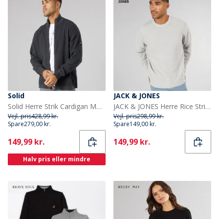
Solid
JACK & JONES
Solid Herre Strik Cardigan Mørk Grå Marl Dar Grey M
JACK & JONES Herre Rice Strikket Jumper Lys Grå
Vejl. pris
428,99 kr.
Vejl. pris
298,99 kr.
Spare
279,00 kr.
Spare
149,00 kr.
Current
Current
149,99 kr.
149,99 kr.
Halv pris eller mindre