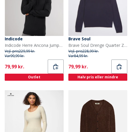
Indicode
Brave Soul
Indicode Herre Ancona Jumper Sort
Brave Soul Drenge Quarter Zip Jumper Midnat Navy
Vejl. pris
229,99 kr.
Vejl. pris
228,99 kr.
Var
99,99 kr.
Var
84,99 kr.
Current
Current
79,99 kr.
79,99 kr.
Outlet
Halv pris eller mindre