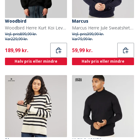
Woodbird
Marcus
Woodbird Herre Kurt Koi Levering Sweater Sort
Marcus Herre Jule Sweatshirt Dark Navy
Vejl. pris
899,99 kr.
Vejl. pris
399,99 kr.
Var
229,99 kr.
Var
79,99 kr.
Current
Current
189,99 kr.
59,99 kr.
Halv pris eller mindre
Halv pris eller mindre