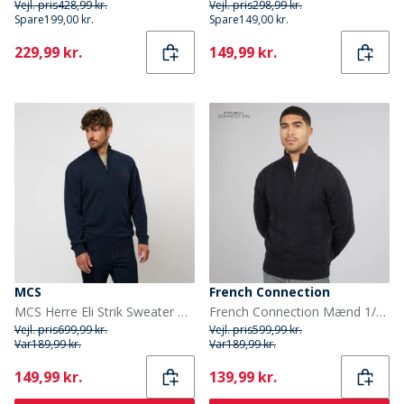
Vejl. pris
428,99 kr.
Vejl. pris
298,99 kr.
Spare
199,00 kr.
Spare
149,00 kr.
Current
Current
229,99 kr.
149,99 kr.
MCS
French Connection
MCS Herre Eli Strik Sweater Dark Sapphire
French Connection Mænd 1/2 Lynlås Uld Trøje Marine
Vejl. pris
699,99 kr.
Vejl. pris
599,99 kr.
Var
189,99 kr.
Var
189,99 kr.
Current
Current
149,99 kr.
139,99 kr.