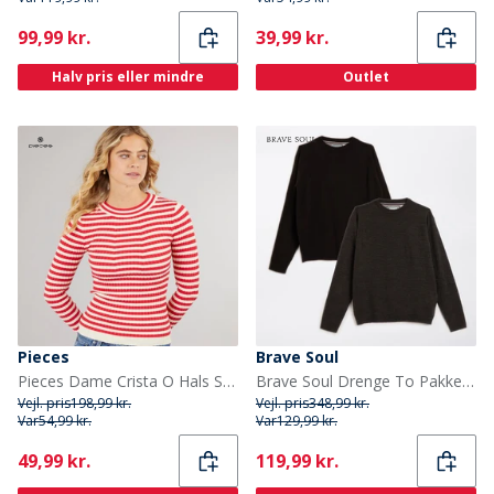
Current
Current
99,99 kr.
39,99 kr.
Halv pris eller mindre
Outlet
Pieces
Brave Soul
Pieces Dame Crista O Hals Strikket Sweater Lollipop
Brave Soul Drenge To Pakke Jumper Multi
Vejl. pris
198,99 kr.
Vejl. pris
348,99 kr.
Var
54,99 kr.
Var
129,99 kr.
Current
Current
49,99 kr.
119,99 kr.