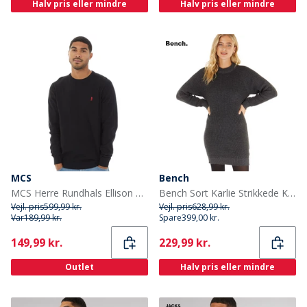
Halv pris eller mindre
Halv pris eller mindre
MCS
Bench
MCS Herre Rundhals Ellison Strikket Trøje Tap Sko
Bench Sort Karlie Strikkede Kjole Sort Melange
Vejl. pris
599,99 kr.
Vejl. pris
628,99 kr.
Var
189,99 kr.
Spare
399,00 kr.
Current
Current
149,99 kr.
229,99 kr.
Outlet
Halv pris eller mindre