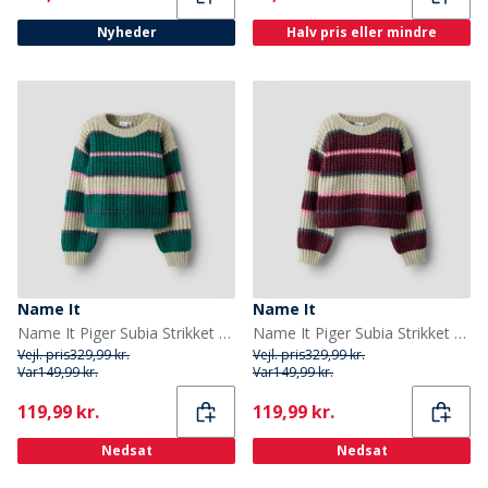
Nyheder
Halv pris eller mindre
Name It
Name It
Name It Piger Subia Strikket Sweater Aventurine
Name It Piger Subia Strikket Sweater Burgundy
Vejl. pris
329,99 kr.
Vejl. pris
329,99 kr.
Var
149,99 kr.
Var
149,99 kr.
Current
Current
119,99 kr.
119,99 kr.
Nedsat
Nedsat