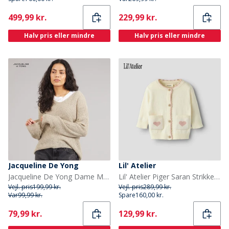
Current
Current
499,99 kr.
229,99 kr.
Halv pris eller mindre
Halv pris eller mindre
Jacqueline De Yong
Lil' Atelier
Jacqueline De Yong Dame Megan Strik Trøje Cement
Lil' Atelier Piger Saran Strikket Cardigan Turtledove
Vejl. pris
199,99 kr.
Vejl. pris
289,99 kr.
Var
99,99 kr.
Spare
160,00 kr.
Current
Current
79,99 kr.
129,99 kr.