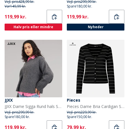
Vejl. pris
428,99 kr.
Vejl. pris
299,99 kr.
Var
149,99 kr.
Spare
180,00 kr.
Current
Current
119,99 kr.
119,99 kr.
Halv pris eller mindre
Nyheder
JJXX
Pieces
JJXX Dame Sigga Rund hals Strik Sweater Dark Grey Melange
Pieces Dame Bria Cardigan Sort
Vejl. pris
299,99 kr.
Vejl. pris
229,99 kr.
Spare
180,00 kr.
Spare
150,00 kr.
Current
Current
119,99 kr.
79,99 kr.