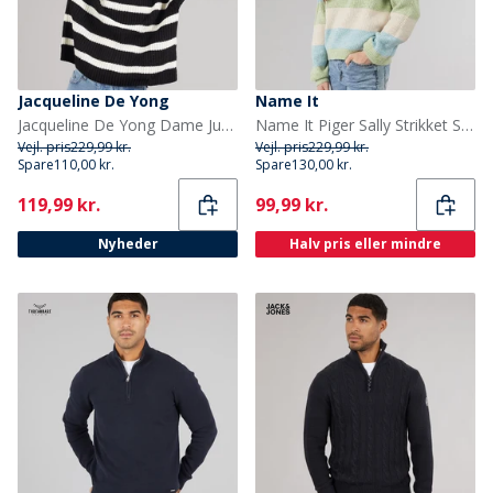
Jacqueline De Yong
Name It
Jacqueline De Yong Dame Justy Stribet Sweater Sort
Name It Piger Sally Strikket Sweater Peyote
Vejl. pris
229,99 kr.
Vejl. pris
229,99 kr.
Spare
110,00 kr.
Spare
130,00 kr.
Current
Current
119,99 kr.
99,99 kr.
Nyheder
Halv pris eller mindre