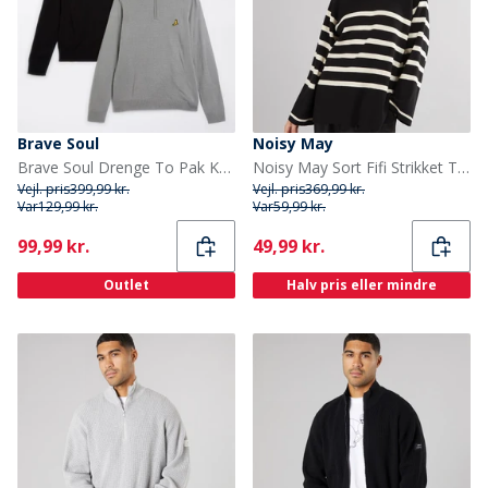
Brave Soul
Noisy May
Brave Soul Drenge To Pak Kvart Lynlås Jumpere Sort / Sølv Grå Melering
Noisy May Sort Fifi Strikket Trøje Sort
Vejl. pris
399,99 kr.
Vejl. pris
369,99 kr.
Var
129,99 kr.
Var
59,99 kr.
Current
Current
99,99 kr.
49,99 kr.
Outlet
Halv pris eller mindre