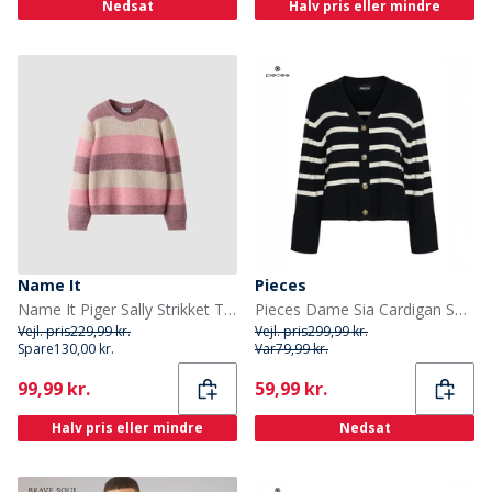
Nedsat
Halv pris eller mindre
Name It
Pieces
Name It Piger Sally Strikket Trøje Mauve Mist
Pieces Dame Sia Cardigan Sort
Vejl. pris
229,99 kr.
Vejl. pris
299,99 kr.
Spare
130,00 kr.
Var
79,99 kr.
Current
Current
99,99 kr.
59,99 kr.
Halv pris eller mindre
Nedsat