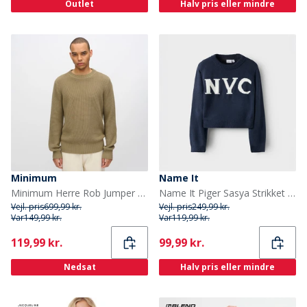
Outlet
Halv pris eller mindre
Minimum
Name It
Minimum Herre Rob Jumper 1706 Mermaid
Name It Piger Sasya Strikket Sweater Navy Blazer
Vejl. pris
699,99 kr.
Vejl. pris
249,99 kr.
Var
149,99 kr.
Var
119,99 kr.
Current
Current
119,99 kr.
99,99 kr.
Nedsat
Halv pris eller mindre