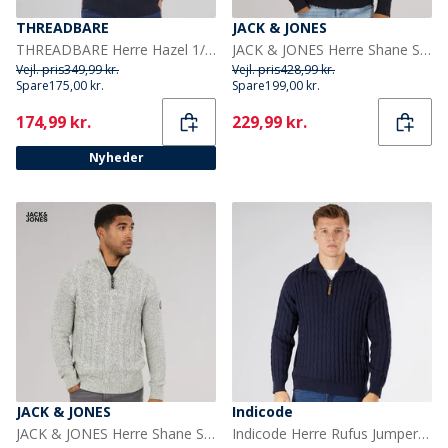
THREADBARE
JACK & JONES
THREADBARE Herre Hazel 1/4 lynlås jumper navy
JACK & JONES Herre Shane Strikket Trøje Blå Blazer
Vejl. pris
349,99 kr.
Vejl. pris
428,99 kr.
Spare
175,00 kr.
Spare
199,00 kr.
Current
Current
174,99 kr.
229,99 kr.
Nyheder
JACK & JONES
Indicode
JACK & JONES Herre Shane Strikket Trøje Sølv Birke
Indicode Herre Rufus Jumper Mørk Navy