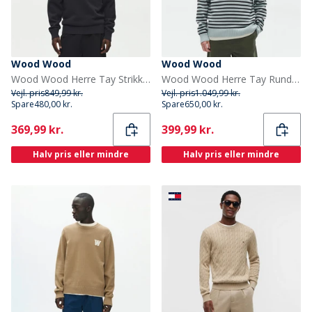
Wood Wood
Wood Wood
Wood Wood Herre Tay Strikket Trøje Pirate Black
Wood Wood Herre Tay Rund Hals Sweater Slate Stripe
Vejl. pris
849,99 kr.
Vejl. pris
1.049,99 kr.
Spare
480,00 kr.
Spare
650,00 kr.
Current
Current
369,99 kr.
399,99 kr.
Halv pris eller mindre
Halv pris eller mindre