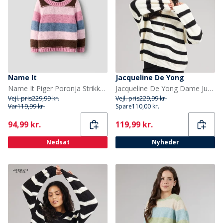
Name It
Jacqueline De Yong
Name It Piger Poronja Strikket Sweater Mauve Orchid
Jacqueline De Yong Dame Justy Stribet Sweater Eggnog
Vejl. pris
229,99 kr.
Vejl. pris
229,99 kr.
Var
119,99 kr.
Spare
110,00 kr.
Current
Current
94,99 kr.
119,99 kr.
Nedsat
Nyheder