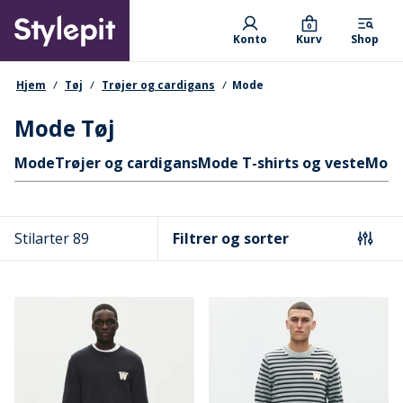
Skip
Primary departments
to
0
Konto
Kurv
Shop
main
content
navigationssti
Hjem
Tøj
Trøjer og cardigans
Mode
Mode Tøj
Hurtige links
Mode
Trøjer og cardigans
Mode T-shirts og veste
Mode
Stilarter 89
Filtrer og sorter