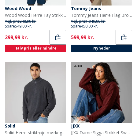
Wood Wood
Tommy Jeans
Wood Wood Herre Tay Strikket Sweater Ermine
Tommy Jeans Herre Flag Broderi Kabelstrik Sweater Sandalwood
Vejl. pris
848,99 kr.
Vejl. pris
1.049,99 kr.
Spare
549,00 kr.
Spare
450,00 kr.
Current
Current
299,99 kr.
599,99 kr.
Halv pris eller mindre
Nyheder
Solid
JJXX
Solid Herre striktrøje mørkegrå melange Dar Grey M
JJXX Dame Sigga Strikket Sweater Cabernet