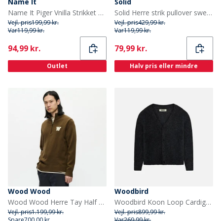
Name It
Solid
Name It Piger Vnilla Strikket Sweater Cloud Dancer/Shadow
Solid Herre strik pullover sweater Off White
Vejl. pris
199,99 kr.
Vejl. pris
429,99 kr.
Var
119,99 kr.
Var
119,99 kr.
Current
Current
94,99 kr.
79,99 kr.
Outlet
Halv pris eller mindre
Wood Wood
Woodbird
Wood Wood Herre Tay Half Zip Sweater Desert Palm
Woodbird Koon Loop Cardigan Sort
Vejl. pris
1.199,99 kr.
Vejl. pris
899,99 kr.
Spare
700,00 kr.
Var
269,99 kr.