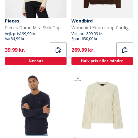
Pieces
Woodbird
Pieces Dame Mira Strik Top Birch
Woodbird Koon Loop Cardigan Dark Brown
Vejl. pris
199,99 kr.
Vejl. pris
899,99 kr.
Var
54,99 kr.
Spare
630,00 kr.
Current
Current
39,99 kr.
269,99 kr.
Nedsat
Halv pris eller mindre