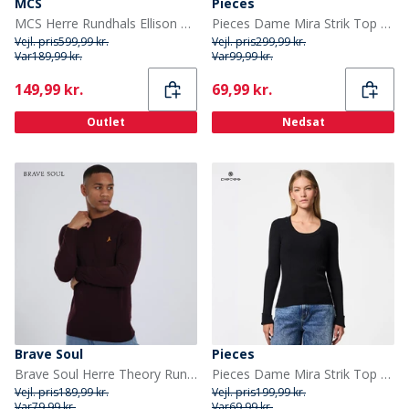
MCS
Pieces
MCS Herre Rundhals Ellison Striktrøje Mørk Safir
Pieces Dame Mira Strik Top Birch
Vejl. pris
599,99 kr.
Vejl. pris
299,99 kr.
Var
189,99 kr.
Var
99,99 kr.
Current
Current
149,99 kr.
69,99 kr.
Outlet
Nedsat
Brave Soul
Pieces
Brave Soul Herre Theory Rundhals Trøje Blodrød
Pieces Dame Mira Strik Top Sort
Vejl. pris
189,99 kr.
Vejl. pris
199,99 kr.
Var
79,99 kr.
Var
69,99 kr.