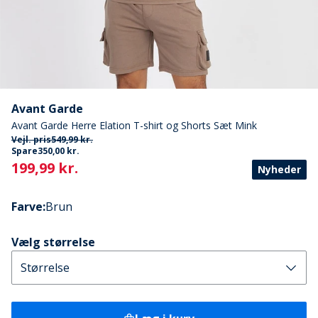
Avant Garde
Avant Garde Herre Elation T-shirt og Shorts Sæt Mink
Vejl. pris
549,99 kr.
Spare
350,00 kr.
Current
199,99 kr.
Nyheder
Farve
:
Brun
Vælg størrelse