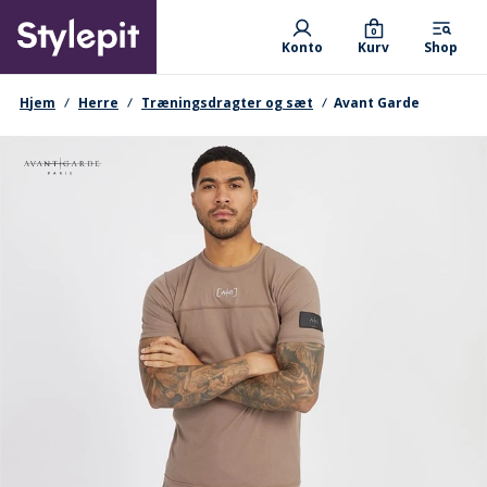
Skip
Primary departments
to
0
Konto
Kurv
Shop
main
content
navigationssti
Hjem
Herre
Træningsdragter og sæt
Avant Garde