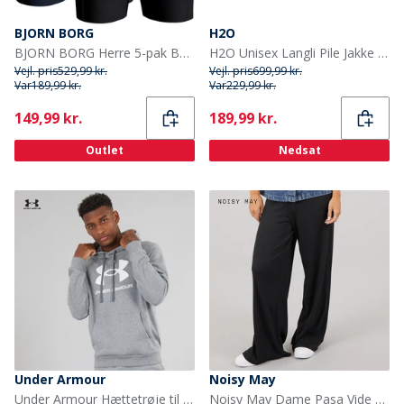
BJORN BORG
H2O
BJORN BORG Herre 5-pak Boxers Multipak 9
H2O Unisex Langli Pile Jakke 3575 Beige
Vejl. pris
529,99 kr.
Vejl. pris
699,99 kr.
Var
189,99 kr.
Var
229,99 kr.
Current
Current
149,99 kr.
189,99 kr.
Outlet
Nedsat
Under Armour
Noisy May
Under Armour Hættetrøje til Herre UA Rival Fleece Logo Castlerock Lysegrå/Hvid
Noisy May Dame Pasa Vide Ben Bukser Sort