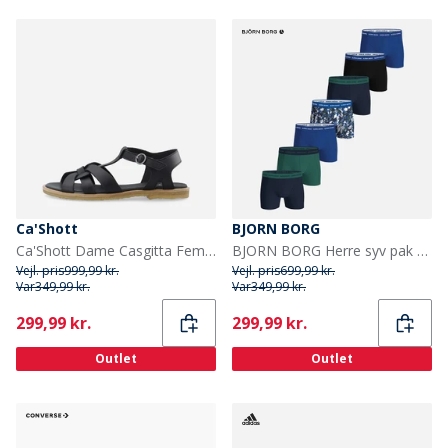
Ca'Shott
BJORN BORG
Ca'Shott Dame Casgitta Feminine Læder Sandaler Sort
BJORN BORG Herre syv pak bomuld stretch boxers Multipack 3
Vejl. pris
999,99 kr.
Vejl. pris
699,99 kr.
Var
349,99 kr.
Var
349,99 kr.
Current
Current
299,99 kr.
299,99 kr.
Outlet
Outlet