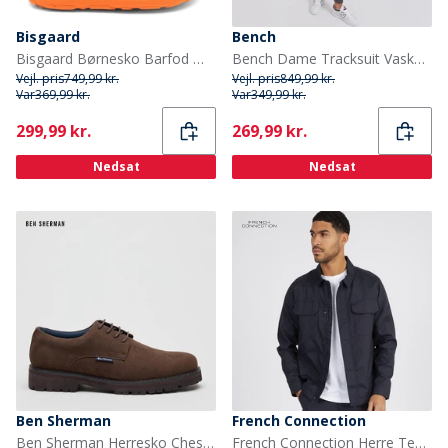
Bisgaard
Bench
Bisgaard Børnesko Barfod Morten Orange
Bench Dame Tracksuit Vasket Antracit
Vejl. pris
749,99 kr.
Vejl. pris
849,99 kr.
Var
369,99 kr.
Var
349,99 kr.
Current
Current
299,99 kr.
269,99 kr.
Nedsat
Nedsat
Ben Sherman
French Connection
Ben Sherman Herresko Chesterley Derby Brown Imi Suede
French Connection Herre Teknisk Overskjorte Marine