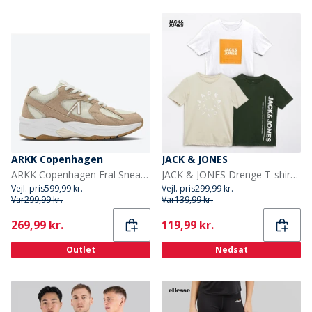
ARKK Copenhagen
JACK & JONES
ARKK Copenhagen Eral Sneakers Beige/Hvid Beige White
JACK & JONES Drenge T-shirts Jason 3-pak Sort
Vejl. pris
599,99 kr.
Vejl. pris
299,99 kr.
Var
299,99 kr.
Var
139,99 kr.
Current
Current
269,99 kr.
119,99 kr.
Outlet
Nedsat