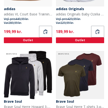
adidas
adidas Originals
adidas VL Court Base Træningssko Cloud White/Aurora Ruby/Royal Blue
adidas Originals Baby Ozelia Elastisk Snørebånd Træningssko Silver Pebble/Focus Olive/Cloud White
Vejl. pris
449,99 kr.
Vejl. pris
429,99 kr.
Var
289,99 kr.
Var
229,99 kr.
Current
Current
199,99 kr.
189,99 kr.
Outlet
Outlet
Brave Soul
Brave Soul
Brave Soul Herre Howard 3-pak Hoodies Sort/Grå/Blå
Brave Soul Herre T-shirts 3-pak Navy/Khaki/Burgundy