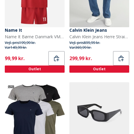
Name It
Calvin Klein Jeans
Name It Børne Danmark VM Fodbold Sæt True Red Denmark
Calvin Klein Jeans Herre Straight Jeans Pacifico
Vejl. pris
199,99 kr.
Vejl. pris
899,99 kr.
Var
149,99 kr.
Var
369,99 kr.
Current
Current
99,99 kr.
299,99 kr.
Outlet
Outlet