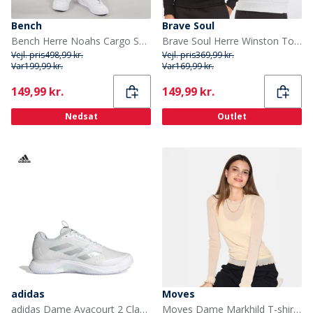
Bench
Brave Soul
Bench Herre Noahs Cargo Shorts Light Khaki
Brave Soul Herre Winston To-pakke Trøjer Sort/Grå
Vejl. pris
498,99 kr.
Vejl. pris
369,99 kr.
Var
199,99 kr.
Var
169,99 kr.
Current
Current
149,99 kr.
149,99 kr.
Nedsat
Outlet
adidas
Moves
adidas Dame Avacourt 2 Clay Tennis Sko Cloud White/Silver Metallic/Hvid
Moves Dame Markhild T-shirt 030 Ivory Cream