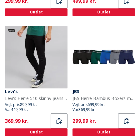
Current
Current
299,99 kr.
499,99 kr.
Outlet
Outlet
Levi's
JBS
Levi's Herre 510 skinny jeans Black Leaf
JBS Herre Bambus Boxers med seks pakning Multifarvet
Vejl. pris
899,99 kr.
Vejl. pris
699,99 kr.
Var
449,99 kr.
Var
369,99 kr.
Current
Current
369,99 kr.
299,99 kr.
Outlet
Outlet