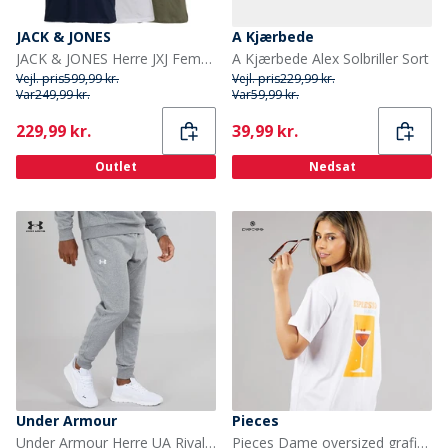
JACK & JONES
A Kjærbede
JACK & JONES Herre JXJ Fem-pak T-shirts Blå/Hvid/Grå/Khaki/Sort
A Kjærbede Alex Solbriller Sort
Vejl. pris
599,99 kr.
Vejl. pris
229,99 kr.
Var
249,99 kr.
Var
59,99 kr.
Current
Current
229,99 kr.
39,99 kr.
Outlet
Nedsat
Under Armour
Pieces
Under Armour Herre UA Rival Fleece Joggingbukser Castlerock Lys Heather/Hvid
Pieces Dame oversized grafisk t shirt hvid espresso White Espresso