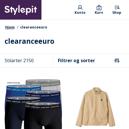
Skip
Primary departments
to
0
Konto
Kurv
Shop
main
content
navigationssti
Hjem
clearanceeuro
clearanceeuro
Stilarter 2150
Filtrer og sorter