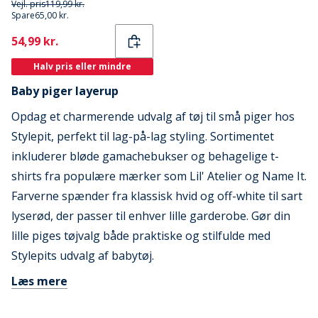
Vejl. pris
119,99 kr.
Spare
65,00 kr.
Current
54,99 kr.
Halv pris eller mindre
Baby piger layerup
Opdag et charmerende udvalg af tøj til små piger hos
Stylepit, perfekt til lag-på-lag styling. Sortimentet
inkluderer bløde gamachebukser og behagelige t-
shirts fra populære mærker som Lil' Atelier og Name It.
Farverne spænder fra klassisk hvid og off-white til sart
lyserød, der passer til enhver lille garderobe. Gør din
lille piges tøjvalg både praktiske og stilfulde med
Stylepits udvalg af babytøj.
Læs mere