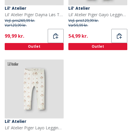
Lil' Atelier
Lil' Atelier
Lil' Atelier Piger Dayna Løs T-shirt Peach Whip
Lil' Atelier Piger Gayo Leggings Coconut Milk
Vejl. pris
269,99 kr.
Vejl. pris
129,99 kr.
Var
129,99 kr.
Var
59,99 kr.
Current
Current
99,99 kr.
54,99 kr.
Outlet
Outlet
Lil' Atelier
Lil' Atelier Piger Layo Leggings Coconut Milk