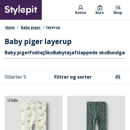
Skip
Primary departments
to
0
Konto
Kurv
Shop
main
content
navigationssti
Hjem
Baby piger
layerup
Baby piger layerup
Hurtige links
Baby piger
Fodtøj
Sko
Babytøj
afslappede sko
Bundgaar
Stilarter 5
Filtrer og sorter