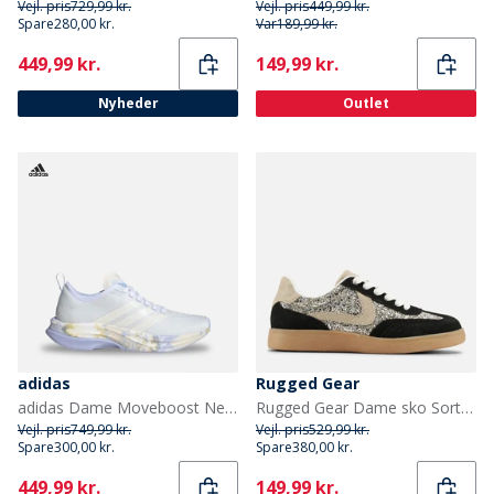
Vejl. pris
729,99 kr.
Vejl. pris
449,99 kr.
Spare
280,00 kr.
Var
189,99 kr.
Current
Current
449,99 kr.
149,99 kr.
Nyheder
Outlet
adidas
Rugged Gear
adidas Dame Moveboost Neutrale løbesko Footwear White/Chalk White/Core Black
Rugged Gear Dame sko Sort/Glitter Black-Glitter
Vejl. pris
749,99 kr.
Vejl. pris
529,99 kr.
Spare
300,00 kr.
Spare
380,00 kr.
Current
Current
449,99 kr.
149,99 kr.