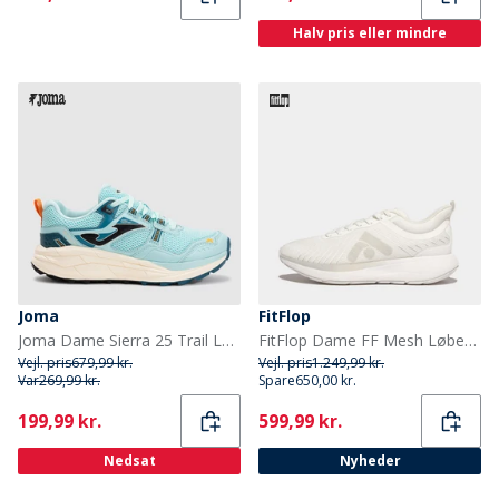
Halv pris eller mindre
Joma
FitFlop
Joma Dame Sierra 25 Trail Løbesko Turquoise
FitFlop Dame FF Mesh Løbesko Urban White
Vejl. pris
679,99 kr.
Vejl. pris
1.249,99 kr.
Var
269,99 kr.
Spare
650,00 kr.
Current
Current
199,99 kr.
599,99 kr.
Nedsat
Nyheder