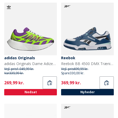
adidas Originals
Reebok
adidas Originals Dame Adizero Aruku Træningssko Active Purple/Solar Green/Silver Metallic
Reebok BB 4500 DMX Træningssko Hvid/Shadow/Sort
Vejl. pris
1.049,99 kr.
Vejl. pris
699,99 kr.
Var
339,99 kr.
Spare
330,00 kr.
Current
Current
269,99 kr.
369,99 kr.
Nedsat
Nyheder