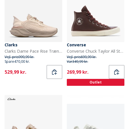
Clarks
Converse
Clarks Dame Pace Rise Træningssko Light Sand
Converse Chuck Taylor All Star Hi Læder Træningssko Totally Fudged/Egret
Vejl. pris
999,99 kr.
Vejl. pris
699,99 kr.
Spare
470,00 kr.
Var
349,99 kr.
Current
Current
529,99 kr.
269,99 kr.
Outlet