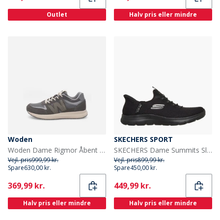
Outlet
Halv pris eller mindre
Woden
SKECHERS SPORT
Woden Dame Rigmor Åbent Mesh Sneakers 051 Dark Grey
SKECHERS Dame Summits Slip-in Dream Chaser Sneakers Sort
Vejl. pris
999,99 kr.
Vejl. pris
899,99 kr.
Spare
630,00 kr.
Spare
450,00 kr.
Current
Current
369,99 kr.
449,99 kr.
Halv pris eller mindre
Halv pris eller mindre