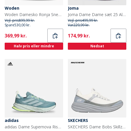
Woden
Joma
Woden Damesko Ronja Sneakers 214 Dark Olive/Orchid
Joma Dame Dame sæt 25 All Court Tennis sko Hvid
Vejl. pris
899,99 kr.
Vejl. pris
499,99 kr.
Spare
530,00 kr.
Var
229,99 kr.
Current
Current
369,99 kr.
174,99 kr.
Halv pris eller mindre
Nedsat
adidas
SKECHERS
adidas Dame Supernova Rise ATR Neutrale Løbesko Mint Ton/Halo Mint/Hi-Res Yellow
SKECHERS Dame Bobs Skillz Sneakers Hvid