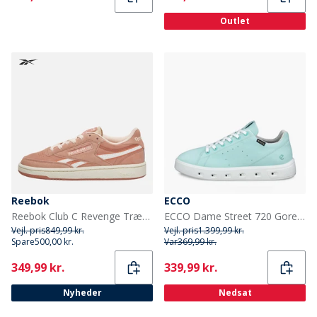
Outlet
Reebok
ECCO
Reebok Club C Revenge Træningssko Pink Clay/Pink Clay/Chalk
ECCO Dame Street 720 Goretex Træningssko Emerald
Vejl. pris
849,99 kr.
Vejl. pris
1.399,99 kr.
Spare
500,00 kr.
Var
369,99 kr.
Current
Current
349,99 kr.
339,99 kr.
Nyheder
Nedsat