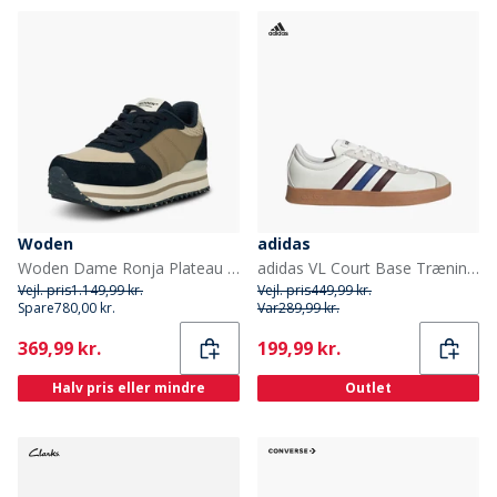
Woden
adidas
Woden Dame Ronja Plateau Sneakers 154 Navy Multi
adidas VL Court Base Træningssko Cloud White/Aurora Ruby/Royal Blue
Vejl. pris
1.149,99 kr.
Vejl. pris
449,99 kr.
Spare
780,00 kr.
Var
289,99 kr.
Current
Current
369,99 kr.
199,99 kr.
Halv pris eller mindre
Outlet