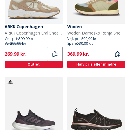
ARKK Copenhagen
Woden
ARKK Copenhagen Eral Sneakers Beige/Hvid Beige White
Woden Damesko Ronja Sneakers 189 Stone Multi
Vejl. pris
599,99 kr.
Vejl. pris
899,99 kr.
Var
299,99 kr.
Spare
530,00 kr.
Current
Current
269,99 kr.
369,99 kr.
Outlet
Halv pris eller mindre