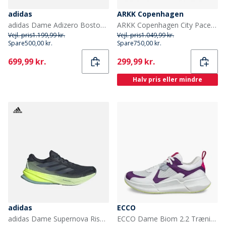
adidas
ARKK Copenhagen
adidas Dame Adizero Boston 13 Lightstrike Pro Neutrale Løbesko Cloud White/Core Black/Lucid Red
ARKK Copenhagen City Pace Sneakers Klar Hvid/Navy Bright White Navy
Vejl. pris
1.199,99 kr.
Vejl. pris
1.049,99 kr.
Spare
500,00 kr.
Spare
750,00 kr.
Current
Current
699,99 kr.
299,99 kr.
Halv pris eller mindre
adidas
ECCO
adidas Dame Supernova Rise 2 Neutrale Løbesko Aurora Ink/Preloved Ink/Semi Green Spark
ECCO Dame Biom 2.2 Træningssko Imperial Purple/Hvid/Shadow White