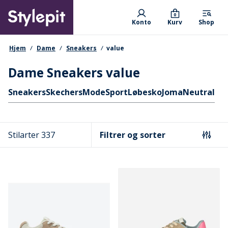
Skip
Primary departments
to
0
Konto
Kurv
Shop
main
content
navigationssti
Hjem
Dame
Sneakers
value
Dame Sneakers value
Hurtige links
Sneakers
Skechers
Mode
Sport
Løbesko
Joma
Neutral
Stilarter 337
Filtrer og sorter