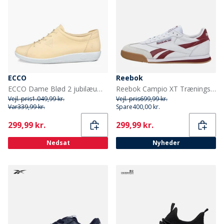
ECCO
Reebok
ECCO Dame Blød 2 jubilæum Læder Sneakers Straw
Reebok Campio XT Træningssko Hvid/Classic Burgundy/Gum
Vejl. pris
1.049,99 kr.
Vejl. pris
699,99 kr.
Var
339,99 kr.
Spare
400,00 kr.
Current
Current
299,99 kr.
299,99 kr.
Nedsat
Nyheder