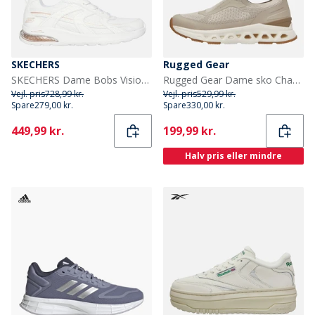
SKECHERS
Rugged Gear
SKECHERS Dame Bobs Vision Air Sneakers Hvid
Rugged Gear Dame sko Champagne
Vejl. pris
728,99 kr.
Vejl. pris
529,99 kr.
Spare
279,00 kr.
Spare
330,00 kr.
Current
Current
449,99 kr.
199,99 kr.
Halv pris eller mindre