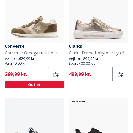
Converse
Clarks
Converse Omega ruskind sneakers Vintage Cargo/Shy Flamingo
Clarks Dame Hollyrose Lynlås Sko Gold Leather
Vejl. pris
629,99 kr.
Vejl. pris
899,99 kr.
Var
349,99 kr.
Spare
400,00 kr.
Current
Current
269,99 kr.
499,99 kr.
Outlet