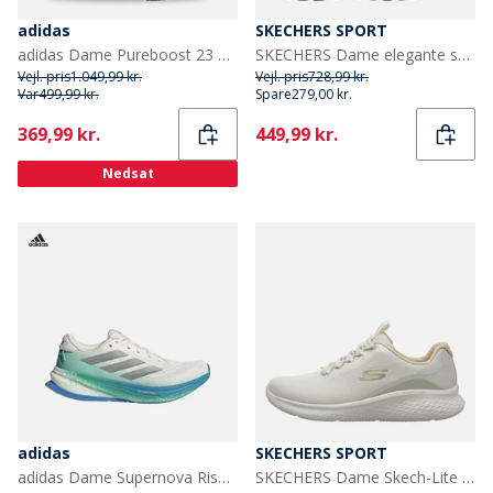
adidas
SKECHERS SPORT
adidas Dame Pureboost 23 Neutrale Løbesko Aurora Black/Aurora Metallic/Core Black
SKECHERS Dame elegante sneakers Sort
Vejl. pris
1.049,99 kr.
Vejl. pris
728,99 kr.
Var
499,99 kr.
Spare
279,00 kr.
Current
Current
369,99 kr.
449,99 kr.
Nedsat
adidas
SKECHERS SPORT
adidas Dame Supernova Rise 2 Neutrale Løbesko Chalk White/Silver Metallic/Glory Green
SKECHERS Dame Skech-Lite Pro sneakers offwhite Offwhite