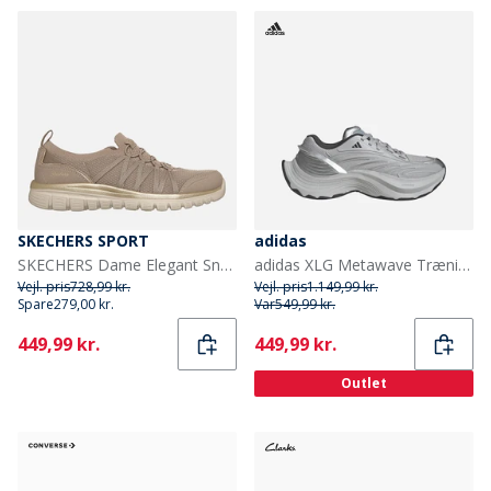
SKECHERS SPORT
adidas
SKECHERS Dame Elegant Sneakers Natural
adidas XLG Metawave Træningssko Grey Two/Carbon Silver/Silver Metallic
Vejl. pris
728,99 kr.
Vejl. pris
1.149,99 kr.
Spare
279,00 kr.
Var
549,99 kr.
Current
Current
449,99 kr.
449,99 kr.
Outlet