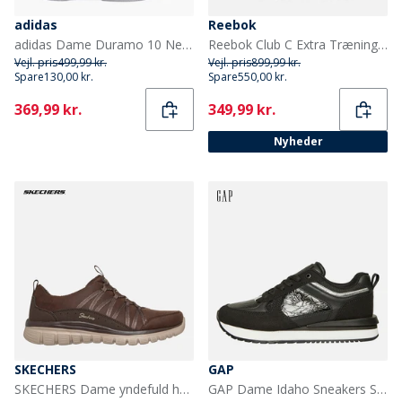
adidas
Reebok
adidas Dame Duramo 10 Neutrale Løbesko Silver Violet/Silver Metallic/Silver Dawn
Reebok Club C Extra Træningssko Chalk/Chalk/Glen Green
Vejl. pris
499,99 kr.
Vejl. pris
899,99 kr.
Spare
130,00 kr.
Spare
550,00 kr.
Current
Current
369,99 kr.
349,99 kr.
Nyheder
SKECHERS
GAP
SKECHERS Dame yndefuld hyggelig krammesneakers Brun
GAP Dame Idaho Sneakers Sort