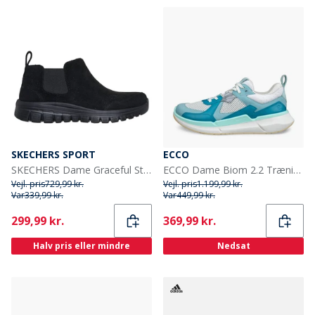
SKECHERS SPORT
ECCO
SKECHERS Dame Graceful Støvler Sort
ECCO Dame Biom 2.2 Træningssko Aquatic/Pagoda Blue/Shadow White
Vejl. pris
729,99 kr.
Vejl. pris
1.199,99 kr.
Var
339,99 kr.
Var
449,99 kr.
Current
Current
299,99 kr.
369,99 kr.
Halv pris eller mindre
Nedsat