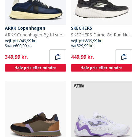
ARKK Copenhagen
SKECHERS
ARKK Copenhagen By fri sneakers Midnight Cream
SKECHERS Dame Go Run Nu Sneakers Sort
Vejl. pris
949,99 kr.
Vejl. pris
899,99 kr.
Spare
600,00 kr.
Var
529,99 kr.
Current
Current
349,99 kr.
449,99 kr.
Halv pris eller mindre
Halv pris eller mindre