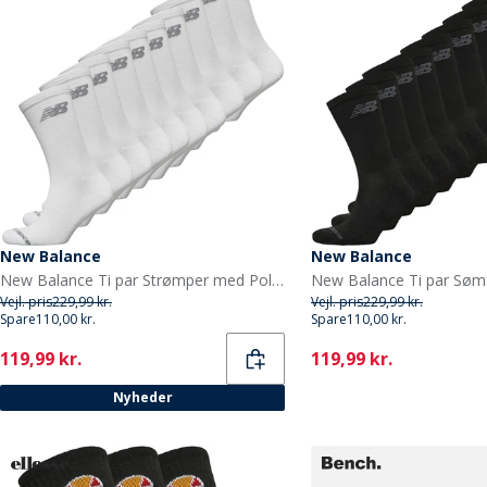
New Balance
New Balance
New Balance Ti par Strømper med Polstring Hvid Crew
Vejl. pris
229,99 kr.
Vejl. pris
229,99 kr.
Spare
110,00 kr.
Spare
110,00 kr.
Current
Current
119,99 kr.
119,99 kr.
Nyheder