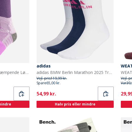
adidas
WEA
adidas RunXBoost Støddæmpende Løbestrømper i Crew Snit Powder Plum/Aurora Plum/Purple Burst
adidas BMW Berlin Marathon 2025 Tre Pak Løbestrømper Hvid/Halo Silver/Collegiate Navy
Vejl. pris
119,99 kr.
Vejl. p
Spare
65,00 kr.
Var
39,
Current
Curr
54,99 kr.
29,99
 mindre
Halv pris eller mindre