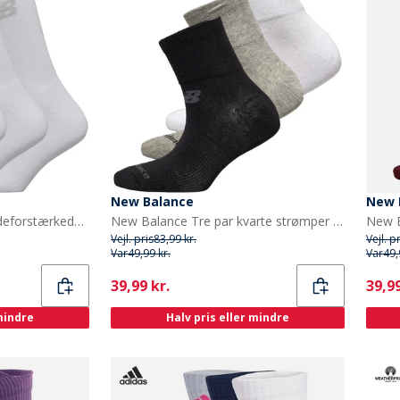
New Balance
New 
New Balance Tre par pudeforstærkede sokker Hvid
New Balance Tre par kvarte strømper Sort/Grå/Hvid
Vejl. pris
83,99 kr.
Vejl. p
Var
49,99 kr.
Var
49,
Current
Curr
39,99 kr.
39,99
 mindre
Halv pris eller mindre