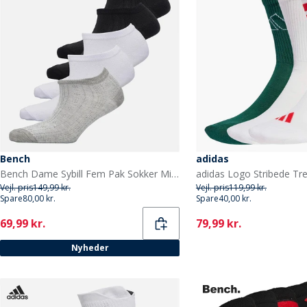
Bench
adidas
Bench Dame Sybill Fem Pak Sokker Mixed
Vejl. pris
149,99 kr.
Vejl. pris
119,99 kr.
Spare
80,00 kr.
Spare
40,00 kr.
Current
Current
69,99 kr.
79,99 kr.
Nyheder