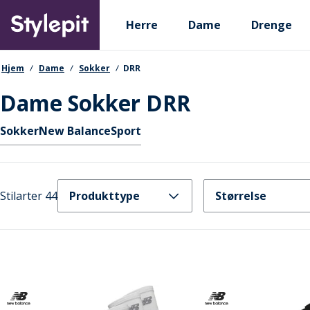
Skip
Primary departments
to
Herre
Dame
Drenge
main
content
navigationssti
Hjem
Dame
Sokker
DRR
Dame Sokker DRR
Hurtige links
Sokker
New Balance
Sport
Stilarter 44
Produkttype
Størrelse