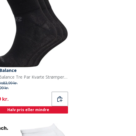
Balance
New Balance Tre Par Kvarte Strømper Sorte
ris
83,99 kr.
99 kr.
ent
 kr.
Halv pris eller mindre