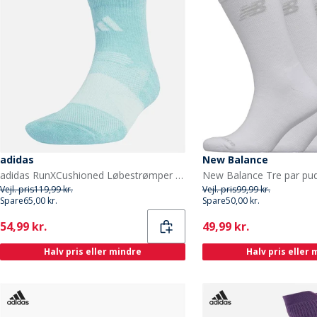
adidas
New Balance
adidas RunXCushioned Løbestrømper Mint Ton/Halo Mint
Vejl. pris
119,99 kr.
Vejl. pris
99,99 kr.
Spare
65,00 kr.
Spare
50,00 kr.
Current
Current
54,99 kr.
49,99 kr.
Halv pris eller mindre
Halv pris eller