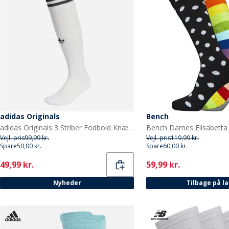
adidas Originals
Bench
adidas Originals 3 Striber Fodbold Knæstrømper Hvid/Sort
Vejl. pris
99,99 kr.
Vejl. pris
119,99 kr.
Spare
50,00 kr.
Spare
60,00 kr.
Current
Current
49,99 kr.
59,99 kr.
Nyheder
Tilbage på l