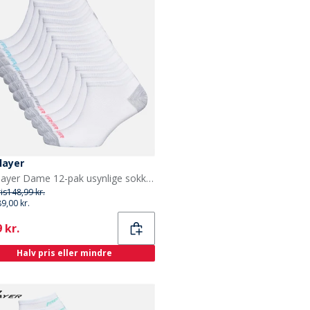
layer
Pro Player Dame 12-pak usynlige sokker Hvid/Bright
ris
148,99 kr.
89,00 kr.
ent
 kr.
Halv pris eller mindre