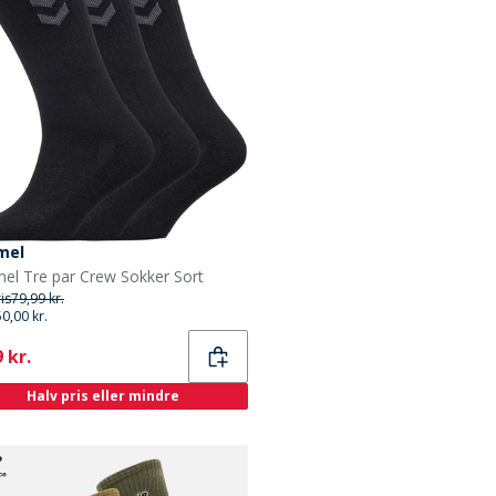
mel
l Tre par Crew Sokker Sort
ris
79,99 kr.
50,00 kr.
ent
 kr.
Halv pris eller mindre