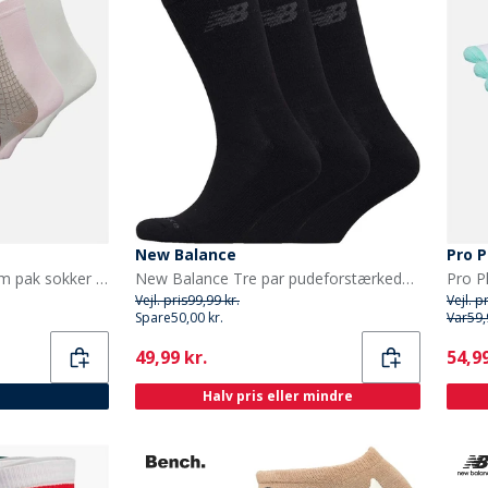
New Balance
Pro P
Bench Dame Kerstan Fem pak sokker Mixed
New Balance Tre par pudeforstærkede strømper Sort
Vejl. pris
99,99 kr.
Vejl. p
Spare
50,00 kr.
Var
59,
Current
Curr
49,99 kr.
54,99
Halv pris eller mindre