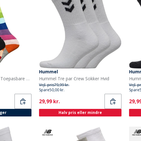
Hummel
Hum
Bench Dames Elisabetta Toepasbare Sokken Zwart/Grijs Melange
Hummel Tre par Crew Sokker Hvid
Humme
Vejl. pris
79,99 kr.
Vejl. p
Spare
50,00 kr.
Spare
Current
Curr
29,99 kr.
29,99
ager
Halv pris eller mindre