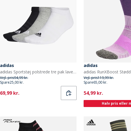
adidas
adidas
adidas Sportstøj polstrede tre pak lave ankelstrømper Grey Heather/Hvid/Sort
Vejl. pris
94,99 kr.
Vejl. pris
119,99 kr.
Spare
25,00 kr.
Spare
65,00 kr.
Current
Current
69,99 kr.
54,99 kr.
Halv pris eller