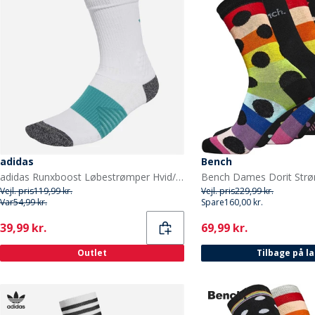
adidas
Bench
adidas Runxboost Løbestrømper Hvid/Pure Teal
Vejl. pris
119,99 kr.
Vejl. pris
229,99 kr.
Var
54,99 kr.
Spare
160,00 kr.
Current
Current
39,99 kr.
69,99 kr.
Outlet
Tilbage på l