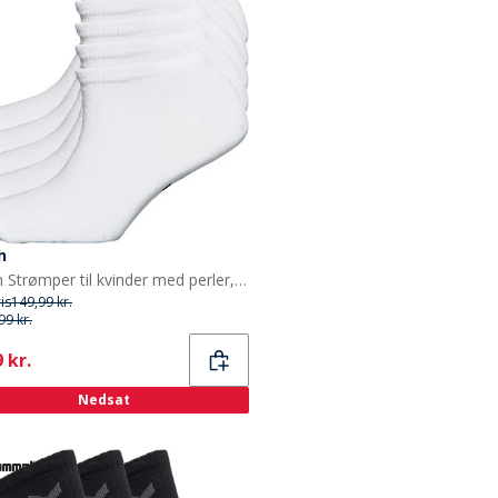
h
Bench Strømper til kvinder med perler, 5-pak, hvide
ris
149,99 kr.
99 kr.
ent
 kr.
Nedsat