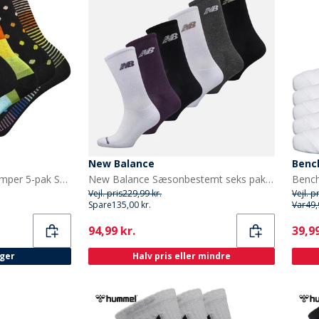
New Balance
Benc
Bench Dames Dorit Strømper 5-pak Sort/Multi
New Balance Sæsonbestemt seks pak crew sokker Multi
Vejl. pris
229,99 kr.
Vejl. p
Spare
135,00 kr.
Var
49,
Current
Curr
94,99 kr.
39,99
ager
Halv pris eller mindre