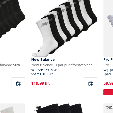
New Balance
Pro P
New Balance Ti par Sømfarvede Strømpebukser Sort
New Balance Ti par pudeforstærkede strømper Sort/Hvid
Vejl. pris
229,99 kr.
Vejl. p
Spare
110,00 kr.
Spare
Current
Curr
119,99 kr.
59,99