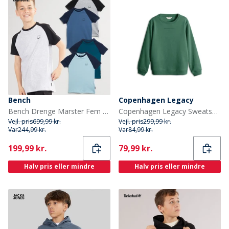
Bench
Copenhagen Legacy
Bench Drenge Marster Fem Pakke T-Shirts Gråmeleret / Is / Blågrøn / Hvid / Skiferblå
Copenhagen Legacy Sweatshirt Grøn
Vejl. pris
699,99 kr.
Vejl. pris
299,99 kr.
Var
244,99 kr.
Var
84,99 kr.
Current
Current
199,99 kr.
79,99 kr.
Halv pris eller mindre
Halv pris eller mindre