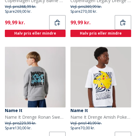
Copenhagen Legacy Børne Hoodie Sort
Copenhagen Legacy Drenge hættetrøje Pink
Vejl. pris
368,99 kr.
Vejl. pris
369,99 kr.
Spare
269,00 kr.
Spare
270,00 kr.
Current
Current
99,99 kr.
99,99 kr.
Halv pris eller mindre
Halv pris eller mindre
Name It
Name It
Name It Drenge Ronan Sweatshirt Grey Melange
Name It Drenge Amish Pokemon T Shirt Bright White
Vejl. pris
229,99 kr.
Vejl. pris
149,99 kr.
Spare
130,00 kr.
Spare
70,00 kr.