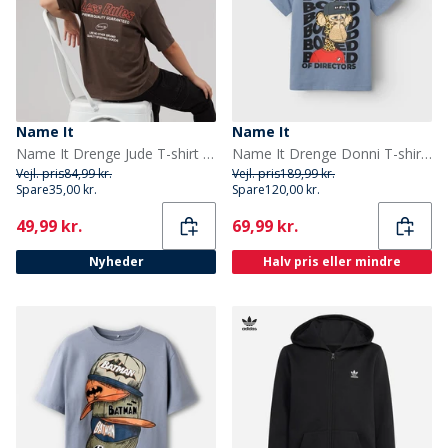
Name It
Name It
Name It Drenge Jude T-shirt Chocolate Brown
Name It Drenge Donni T-shirt Troposphere
Vejl. pris
84,99 kr.
Vejl. pris
189,99 kr.
Spare
35,00 kr.
Spare
120,00 kr.
Current
Current
49,99 kr.
69,99 kr.
Nyheder
Halv pris eller mindre