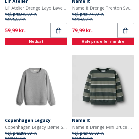
Lil' Atelier
Name It
Lil' Atelier Drenge Layo Løve Langærmet Top Coconut Milk
Name It Drenge Trenton Sweatshirt Vintage Indigo
Vejl. pris
349,99 kr.
Vejl. pris
174,99 kr.
Var
79,99 kr.
Var
94,99 kr.
Current
Current
59,99 kr.
79,99 kr.
Nedsat
Halv pris eller mindre
Copenhagen Legacy
Name It
Copenhagen Legacy Børne Sweatshirt Grå Melange
Name It Drenge Mini Bruce Sweatshirt Shadow
Vejl. pris
298,99 kr.
Vejl. pris
169,99 kr.
Var
84,99 kr.
Var
79,99 kr.