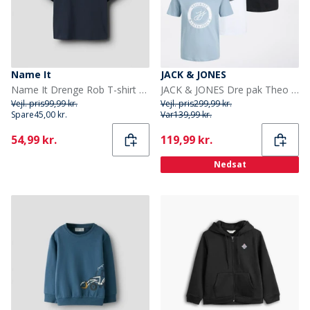
Name It
JACK & JONES
Name It Drenge Rob T-shirt Navy Blazer
JACK & JONES Dre pak Theo T-shirts til Drenge Multi
Vejl. pris
99,99 kr.
Vejl. pris
299,99 kr.
Spare
45,00 kr.
Var
139,99 kr.
Current
Current
54,99 kr.
119,99 kr.
Nedsat