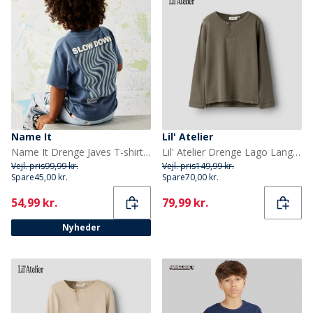
Name It
Lil' Atelier
Name It Drenge Javes T-shirt Vintage Indigo
Lil' Atelier Drenge Lago Langærmet Top Shitake
Vejl. pris
99,99 kr.
Vejl. pris
149,99 kr.
Spare
45,00 kr.
Spare
70,00 kr.
Current
Current
54,99 kr.
79,99 kr.
Nyheder