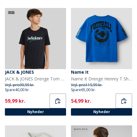
JACK & JONES
Name It
JACK & JONES Drenge Tom T-shirt Sort
Name It Drenge Hennry T Shirt Deep Ultramarine
Vejl. pris
99,99 kr.
Vejl. pris
119,99 kr.
Spare
40,00 kr.
Spare
65,00 kr.
Current
Current
59,99 kr.
54,99 kr.
Nyheder
Nyheder