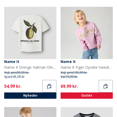
Name It
Name It
Name It Drenge Halman Olivengrøn T Shirt Cloud Dancer/Olive
Name It Piger Dyveke Sweatshirt Mauve Mist
Vejl. pris
99,99 kr.
Vejl. pris
199,99 kr.
Spare
45,00 kr.
Var
79,99 kr.
Current
Current
54,99 kr.
69,99 kr.
Nyheder
Outlet