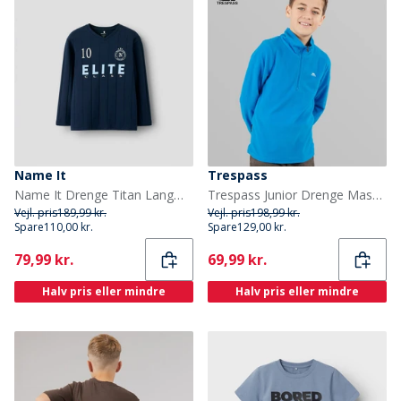
Name It
Trespass
Name It Drenge Titan Langærmet T-shirt Navy Blazer
Trespass Junior Drenge Masonville 1/2 Lynlås Mikro Fleece Kobolt
Vejl. pris
189,99 kr.
Vejl. pris
198,99 kr.
Spare
110,00 kr.
Spare
129,00 kr.
Current
Current
79,99 kr.
69,99 kr.
Halv pris eller mindre
Halv pris eller mindre