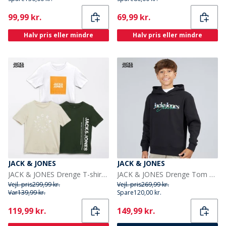
Current
Current
99,99 kr.
69,99 kr.
Halv pris eller mindre
Halv pris eller mindre
JACK & JONES
JACK & JONES
JACK & JONES Drenge T-shirts Jason 3-pak Sort
JACK & JONES Drenge Tom Hættetrøje Sort
Vejl. pris
299,99 kr.
Vejl. pris
269,99 kr.
Var
139,99 kr.
Spare
120,00 kr.
Current
Current
119,99 kr.
149,99 kr.