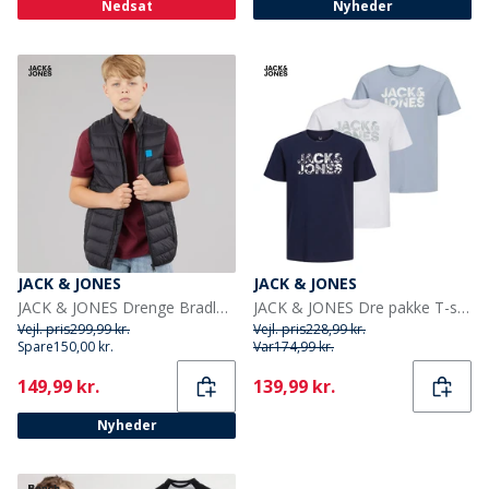
Nedsat
Nyheder
JACK & JONES
JACK & JONES
JACK & JONES Drenge Bradley Let Varmvest Sort
JACK & JONES Dre pakke T-shirts med blomsterprint til Drenge Hvid/Ashley Blå/Marineblå
Vejl. pris
299,99 kr.
Vejl. pris
228,99 kr.
Spare
150,00 kr.
Var
174,99 kr.
Current
Current
149,99 kr.
139,99 kr.
Nyheder