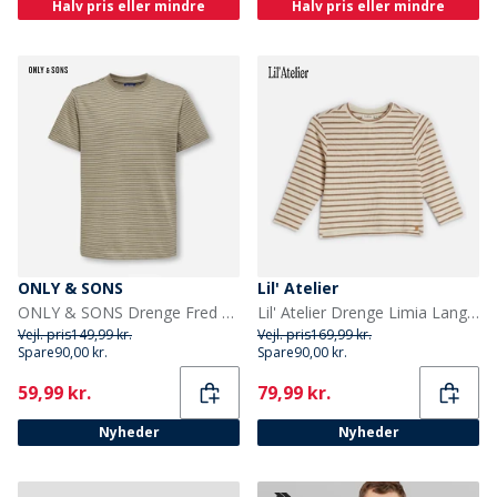
Halv pris eller mindre
Halv pris eller mindre
ONLY & SONS
Lil' Atelier
ONLY & SONS Drenge Fred Liv T Shirt Desert Taupe
Lil' Atelier Drenge Limia Langærmet T-shirt Turtledove
Vejl. pris
149,99 kr.
Vejl. pris
169,99 kr.
Spare
90,00 kr.
Spare
90,00 kr.
Current
Current
59,99 kr.
79,99 kr.
Nyheder
Nyheder