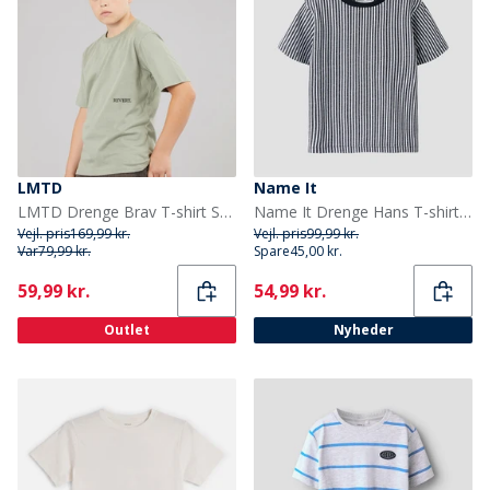
LMTD
Name It
LMTD Drenge Brav T-shirt Shadow
Name It Drenge Hans T-shirt Salute
Vejl. pris
169,99 kr.
Vejl. pris
99,99 kr.
Var
79,99 kr.
Spare
45,00 kr.
Current
Current
59,99 kr.
54,99 kr.
Outlet
Nyheder