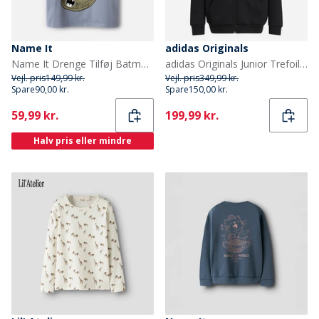
Name It
adidas Originals
Name It Drenge Tilføj Batman T Shirt Tradewinds
adidas Originals Junior Trefoil Løs Pasform Fuld Zip Hættetrøje Sort
Vejl. pris
149,99 kr.
Vejl. pris
349,99 kr.
Spare
90,00 kr.
Spare
150,00 kr.
Current
Current
59,99 kr.
199,99 kr.
Halv pris eller mindre