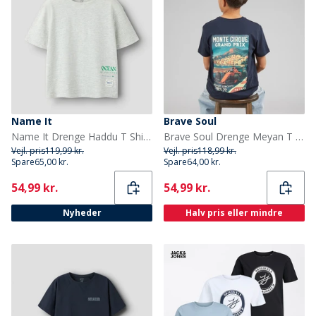
Name It
Brave Soul
Name It Drenge Haddu T Shirt Light Grey Melange
Brave Soul Drenge Meyan T Shirt Marineblå/Multifarvet Print Navy/Multi-Colour Print
Vejl. pris
119,99 kr.
Vejl. pris
118,99 kr.
Spare
65,00 kr.
Spare
64,00 kr.
Current
Current
54,99 kr.
54,99 kr.
Nyheder
Halv pris eller mindre