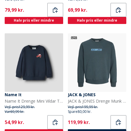
Current
Current
79,99 kr.
69,99 kr.
Halv pris eller mindre
Halv pris eller mindre
Name It
JACK & JONES
Name It Drenge Mini Vildar Traktor Sweatshirt Navy Blazer
JACK & JONES Drenge Munk Sweatshirt Turbulence
Vejl. pris
129,99 kr.
Vejl. pris
199,99 kr.
Var
69,99 kr.
Spare
80,00 kr.
Current
Current
54,99 kr.
119,99 kr.