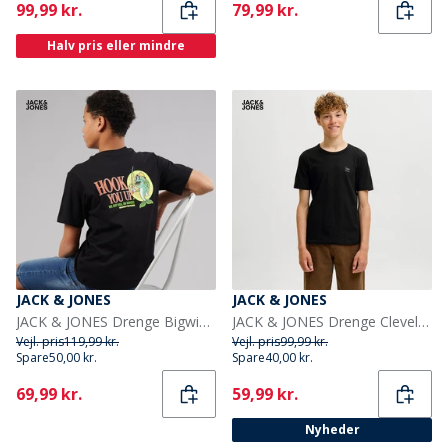
Current
Current
99,99 kr.
79,99 kr.
Halv pris eller mindre
JACK & JONES
JACK & JONES
JACK & JONES Drenge Bigwig T-shirt Sort
JACK & JONES Drenge Cleveland T-shirt Sort
Vejl. pris
119,99 kr.
Vejl. pris
99,99 kr.
Spare
50,00 kr.
Spare
40,00 kr.
Current
Current
69,99 kr.
59,99 kr.
Nyheder