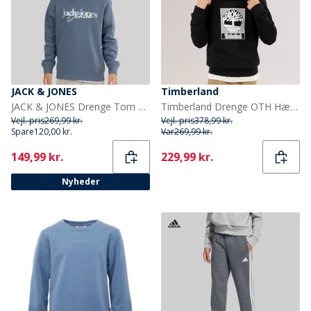
JACK & JONES
Timberland
JACK & JONES Drenge Tom Hættetrøje Turbulence
Timberland Drenge OTH Hættetrøje Black Black
Vejl. pris
269,99 kr.
Vejl. pris
378,99 kr.
Spare
120,00 kr.
Var
269,99 kr.
Current
Current
149,99 kr.
229,99 kr.
Nyheder