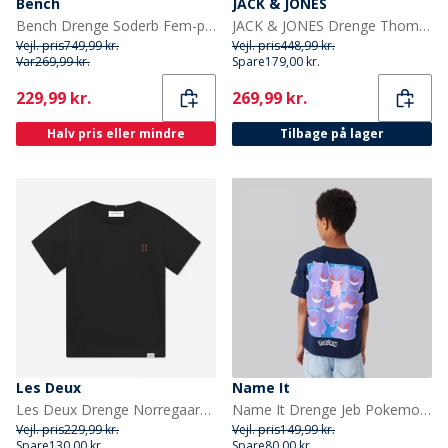
Bench
JACK & JONES
Bench Drenge Soderb Fem-pak T-shirts Kobolt/Teal/Grå Melange/Khakigrøn/Sort
JACK & JONES Drenge Thomas To-Pak Hoodies Lysegrå Melange/Sort
Vejl. pris
749,99 kr.
Vejl. pris
448,99 kr.
Var
269,99 kr.
Spare
179,00 kr.
Current
Current
229,99 kr.
269,99 kr.
Halv pris eller mindre
Tilbage på lager
Les Deux
Name It
Les Deux Drenge Norregaard T Shirt Sort/Orange
Name It Drenge Jeb Pokemon T-shirt Navy Blazer
Vejl. pris
229,99 kr.
Vejl. pris
149,99 kr.
Spare
130,00 kr.
Spare
80,00 kr.