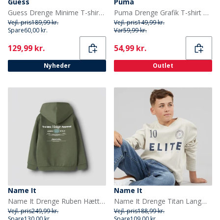
Guess
Puma
Guess Drenge Minime T-shirt Jet Black A996
Puma Drenge Grafik T-shirt Aqua
Vejl. pris
189,99 kr.
Vejl. pris
149,99 kr.
Spare
60,00 kr.
Var
59,99 kr.
Current
Current
129,99 kr.
54,99 kr.
Nyheder
Outlet
Name It
Name It
Name It Drenge Ruben Hættetrøje Four Leaf Clover
Name It Drenge Titan Langærmet T-shirt Moonbeam
Vejl. pris
249,99 kr.
Vejl. pris
188,99 kr.
Spare
130,00 kr.
Spare
109,00 kr.