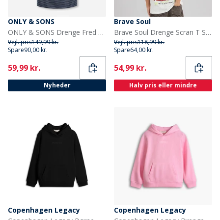
ONLY & SONS
Brave Soul
ONLY & SONS Drenge Fred Liv T Shirt Navy Blazer
Brave Soul Drenge Scran T Shirt Ecru Marl/Multi Farve
Vejl. pris
149,99 kr.
Vejl. pris
118,99 kr.
Spare
90,00 kr.
Spare
64,00 kr.
Current
Current
59,99 kr.
54,99 kr.
Nyheder
Halv pris eller mindre
Copenhagen Legacy
Copenhagen Legacy