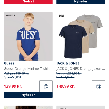
Nedsat
Nyheder
Guess
JACK & JONES
Guess Drenge Minime T-shirt Florescent Blue
JACK & JONES Drenge Jaxon T-shirts Flerfarvet
Vejl. pris
189,99 kr.
Vejl. pris
268,99 kr.
Spare
60,00 kr.
Var
174,99 kr.
Current
Current
129,99 kr.
149,99 kr.
Nyheder