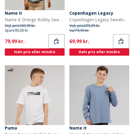
Name It
Copenhagen Legacy
Name It Drenge Bobby Sweatshirt Grey Melange
Copenhagen Legacy Sweatshirt til Børn Blå
Vejl. pris
169,99 kr.
Vejl. pris
299,99 kr.
Spare
90,00 kr.
Var
79,99 kr.
Current
Current
79,99 kr.
69,99 kr.
Halv pris eller mindre
Halv pris eller mindre
Puma
Name It