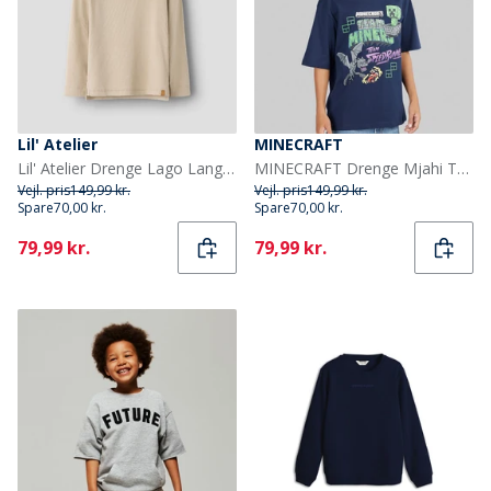
Lil' Atelier
MINECRAFT
Lil' Atelier Drenge Lago Langærmet Top Oxford Tan
MINECRAFT Drenge Mjahi T-shirt Navy Blazer
Vejl. pris
149,99 kr.
Vejl. pris
149,99 kr.
Spare
70,00 kr.
Spare
70,00 kr.
Current
Current
79,99 kr.
79,99 kr.