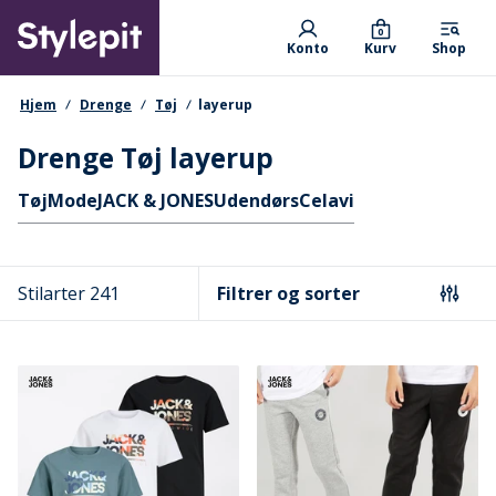
Skip
Primary departments
to
0
Konto
Kurv
Shop
main
content
navigationssti
Hjem
Drenge
Tøj
layerup
Drenge Tøj layerup
Hurtige links
Tøj
Mode
JACK & JONES
Udendørs
Celavi
Stilarter 241
Filtrer og sorter