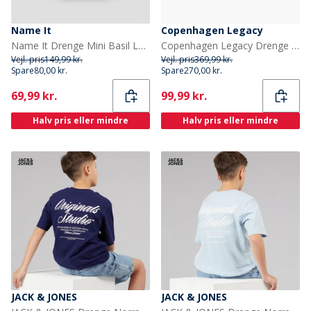
Name It
Copenhagen Legacy
Name It Drenge Mini Basil Langærmet T-shirt Bering Sea
Copenhagen Legacy Drenge lynlås hoodie Sort
Vejl. pris
149,99 kr.
Vejl. pris
369,99 kr.
Spare
80,00 kr.
Spare
270,00 kr.
Current
Current
69,99 kr.
99,99 kr.
Halv pris eller mindre
Halv pris eller mindre
JACK & JONES
JACK & JONES