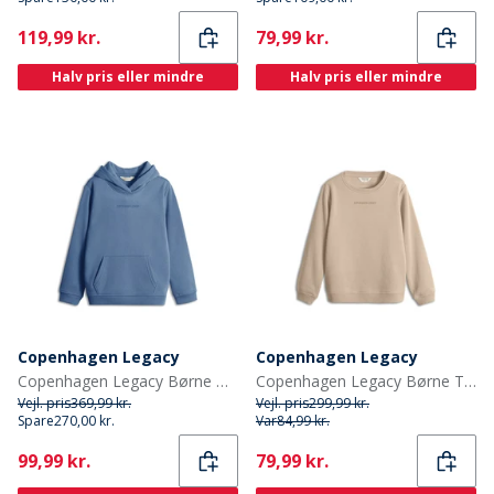
Current
Current
119,99 kr.
79,99 kr.
Halv pris eller mindre
Halv pris eller mindre
Copenhagen Legacy
Copenhagen Legacy
Copenhagen Legacy Børne Hoodie Denim Melange
Copenhagen Legacy Børne Trøje Ørken
Vejl. pris
369,99 kr.
Vejl. pris
299,99 kr.
Spare
270,00 kr.
Var
84,99 kr.
Current
Current
99,99 kr.
79,99 kr.