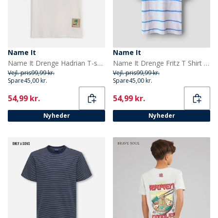
Name It
Name It
Name It Drenge Hadrian T-shirt Cloud Dancer/Football
Name It Drenge Fritz T Shirt Light Grey Melange
Vejl. pris
99,99 kr.
Vejl. pris
99,99 kr.
Spare
45,00 kr.
Spare
45,00 kr.
Current
Current
54,99 kr.
54,99 kr.
Nyheder
Nyheder