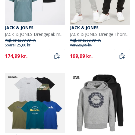
JACK & JONES
JACK & JONES
JACK & JONES Drengepak med 3 Luke T-shirts Sort
JACK & JONES Drenge Thomas Joggingbukser 2-pak Lys grå Melange/Sort
Vejl. pris
299,99 kr.
Vejl. pris
368,99 kr.
Spare
125,00 kr.
Var
229,99 kr.
Current
Current
174,99 kr.
199,99 kr.