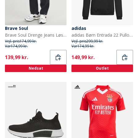
Brave Soul
adidas
Brave Soul Drenge Jeans Løs Pasform Koksgrå
adidas Børn Entrada 22 Pullover Hættetrøje Sort
Vejl. pris
174,99 kr.
Vejl. pris
299,99 kr.
Var
174,99 kr.
Var
174,99 kr.
Current
Current
139,99 kr.
149,99 kr.
Nedsat
Outlet