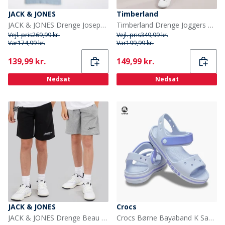
JACK & JONES
Timberland
JACK & JONES Drenge Joseph Tre Pak T-shirts Iceberg Green
Timberland Drenge Joggers Black Black
Vejl. pris
269,99 kr.
Vejl. pris
349,99 kr.
Var
174,99 kr.
Var
199,99 kr.
Current
Current
139,99 kr.
149,99 kr.
Nedsat
Nedsat
JACK & JONES
Crocs
JACK & JONES Drenge Beau To Pak Shorts Sort
Crocs Børne Bayaband K Sandaler Dreamscape