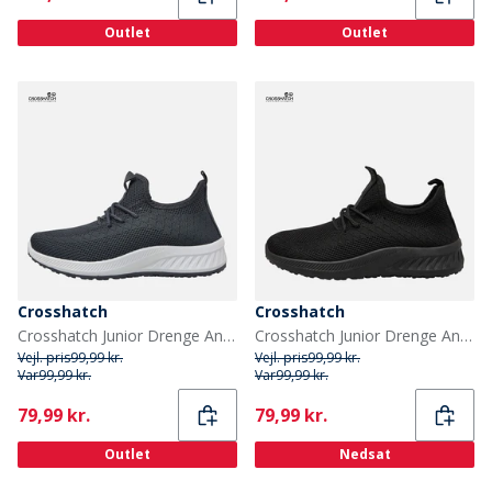
Outlet
Outlet
Crosshatch
Crosshatch
Crosshatch Junior Drenge Antioch træningssko Grå
Crosshatch Junior Drenge Antioch træningssko Black Mono
Vejl. pris
99,99 kr.
Vejl. pris
99,99 kr.
Var
99,99 kr.
Var
99,99 kr.
Current
Current
79,99 kr.
79,99 kr.
Outlet
Nedsat