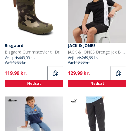
Bisgaard
JACK & JONES
Bisgaard Gummistøvler til Drenge Camouflage
JACK & JONES Drenge Jax Blok T Shirt Og Shorts Sæt Sort
Vejl. pris
449,99 kr.
Vejl. pris
269,99 kr.
Var
149,99 kr.
Var
149,99 kr.
Current
Current
119,99 kr.
129,99 kr.
Nedsat
Nedsat