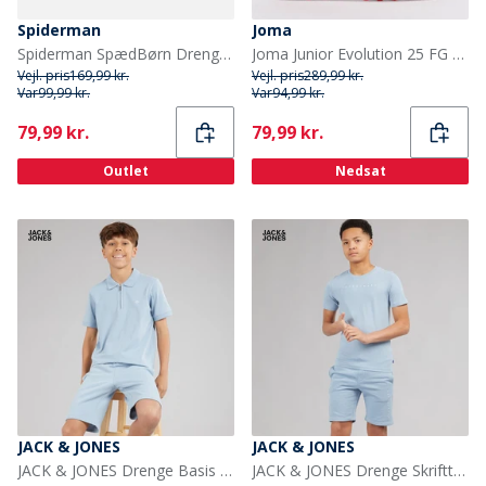
Spiderman
Joma
Spiderman SpædBørn Drenge mønster træsko Rød
Joma Junior Evolution 25 FG Faste Jord Fodboldstøvler Fluorescent Orange
Vejl. pris
169,99 kr.
Vejl. pris
289,99 kr.
Var
99,99 kr.
Var
94,99 kr.
Current
Current
79,99 kr.
79,99 kr.
Outlet
Nedsat
JACK & JONES
JACK & JONES
JACK & JONES Drenge Basis Lynlås T-shirt Og Shorts Sæt Ashley Blue
JACK & JONES Drenge Skrifttype T-shirt Og Shorts Sæt Ashley Blue