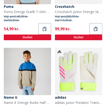
Puma
Crosshatch
Puma Drenge Grafik T-shirt Aqua
Crosshatch Junior Drenge Skywalk lærredssko Black Camo
Vejl. pris
149,99 kr.
Vejl. pris
269,99 kr.
Var
59,99 kr.
Var
119,99 kr.
Current
Current
54,99 kr.
99,99 kr.
Outlet
Outlet
Name It
adidas
Name It Drenge Burke Half Zip Sweatshirt Vintage Khaki
adidas Junior Predator Trænings Målmands handsker Hvid/Lucid Lemon/Lucid Pink