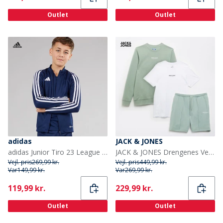
Outlet
Outlet
adidas
JACK & JONES
adidas Junior Tiro 23 League Træningsjakke Team Navy Blue
JACK & JONES Drengenes Vesterbr Sweatshirt T-shirt Og Shorts Co-Ord Sæt Isgrøn
Vejl. pris
269,99 kr.
Vejl. pris
449,99 kr.
Var
149,99 kr.
Var
269,99 kr.
Current
Current
119,99 kr.
229,99 kr.
Outlet
Outlet