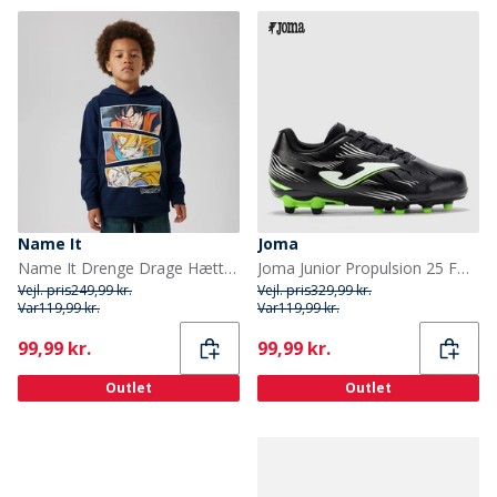
Name It
Joma
Name It Drenge Drage Hættetrøje Navy Blazer
Joma Junior Propulsion 25 FG Faste Jord Fodboldstøvler Sort
Vejl. pris
249,99 kr.
Vejl. pris
329,99 kr.
Var
119,99 kr.
Var
119,99 kr.
Current
Current
99,99 kr.
99,99 kr.
Outlet
Outlet