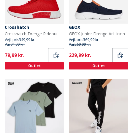
Crosshatch
GEOX
Crosshatch Drenge Rideout Sneakers Rød
GEOX Junior Drenge Aril træningssko Navy/Orange
Vejl. pris
349,99 kr.
Vejl. pris
369,99 kr.
Var
94,99 kr.
Var
269,99 kr.
Current
Current
79,99 kr.
229,99 kr.
Outlet
Outlet