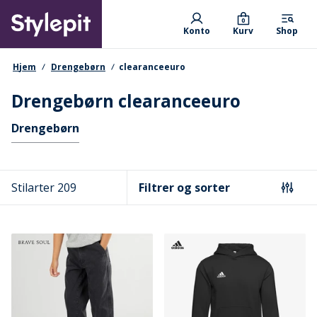
Skip
Primary departments
to
0
Konto
Kurv
Shop
main
content
navigationssti
Hjem
Drengebørn
clearanceeuro
Drengebørn clearanceeuro
Hurtige links
Drengebørn
Stilarter 209
Filtrer og sorter