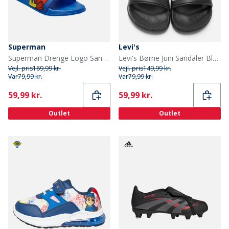
Superman
Levi's
Superman Drenge Logo Sandaler Blå/Multi
Levi's Børne Juni Sandaler Black 0003
Vejl. pris
169,99 kr.
Vejl. pris
149,99 kr.
Var
79,99 kr.
Var
79,99 kr.
Current
Current
59,99 kr.
59,99 kr.
Outlet
Outlet