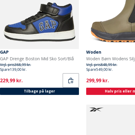
GAP
Woden
GAP Drenge Boston Mid Sko Sort/Blå
Vejl. pris
368,99 kr.
Vejl. pris
848,99 kr.
Spare
139,00 kr.
Spare
549,00 kr.
Current
Current
229,99 kr.
299,99 kr.
Tilbage på lager
Halv pris eller