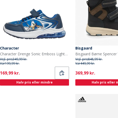
Character
Bisgaard
Character Drenge Sonic Emboss Lights Sneakers Blå/Multi
Vejl. pris
349,99 kr.
Vejl. pris
848,99 kr.
Var
199,99 kr.
Var
449,99 kr.
Current
Current
169,99 kr.
369,99 kr.
Halv pris eller mindre
Halv pris eller