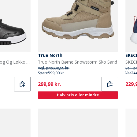
True North
SKEC
adidas Børne Tensaur Krog Og Løkke Velcro Træningssko Core Black/Cloud White/Core Black
True North Børne Snowstorm Sko Sand
Vejl. pris
898,99 kr.
Vejl. p
Spare
599,00 kr.
Var
244
Current
Curr
299,99 kr.
229,9
Halv pris eller mindre