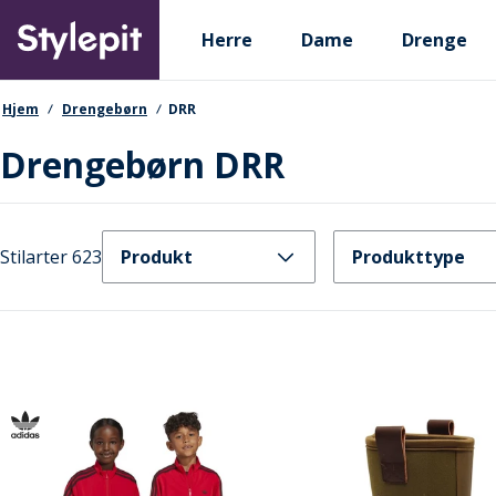
Skip
Primary departments
to
Herre
Dame
Drenge
main
content
navigationssti
Hjem
Drengebørn
DRR
Drengebørn DRR
Stilarter 623
Produkt
Produkttype