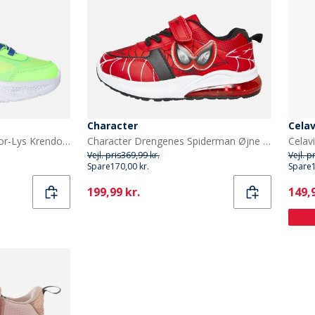
Character
Celav
SKECHERS Drenge Meteor-Lys Krendox Sneakers Blå
Character Drengenes Spiderman Øjne Lys Op Træningssko Røde
Vejl. pris
369,99 kr.
Vejl. p
Spare
170,00 kr.
Spare
Current
Curr
199,99 kr.
149,9