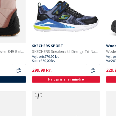
SKECHERS SPORT
Wod
Woden Børn Adrian II Støvler 849 Ballerina
SKECHERS Sneakers til Drenge Tri-Namics Sort
Vejl. pris
679,99 kr.
Vejl. p
Spare
380,00 kr.
Var
269
Current
Curr
299,99 kr.
229,9
Halv pris eller mindre