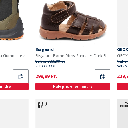
Bisgaard
GEOX
Woden Børn Wodens Silja Gummistøvler 295 Dark Olive
Bisgaard Børne Richy Sandaler Dark Brown
Vejl. pris
699,99 kr.
Vejl. p
Var
339,99 kr.
Var
269
Current
Curr
299,99 kr.
229,9
 mindre
Halv pris eller mindre