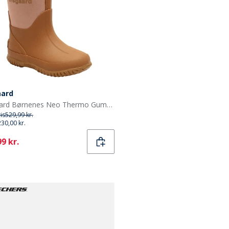
aard
Bisgaard Børnenes Neo Thermo Gummistøvler Nud
ris
529,99 kr.
230,00 kr.
ent
9 kr.