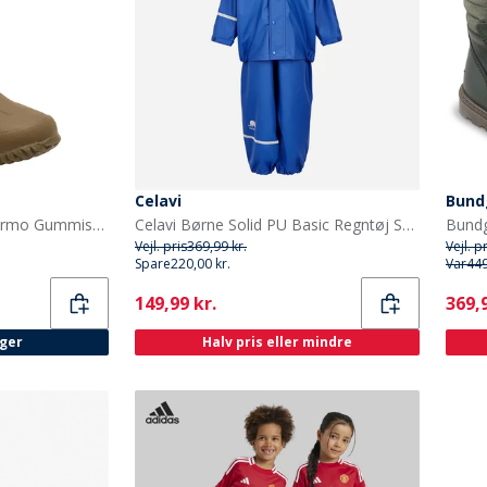
Celavi
Bund
Bisgaard Børne Neo Thermo Gummistøvler Grøn
Celavi Børne Solid PU Basic Regntøj Sæt Havblå Oceanblue
Vejl. pris
369,99 kr.
Vejl. p
Spare
220,00 kr.
Var
449
Current
Curr
149,99 kr.
369,9
ager
Halv pris eller mindre