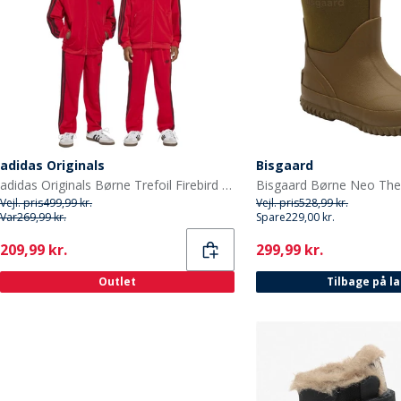
adidas Originals
Bisgaard
adidas Originals Børne Trefoil Firebird Tracksuit Better Scarlet/Sort
Vejl. pris
499,99 kr.
Vejl. pris
528,99 kr.
Var
269,99 kr.
Spare
229,00 kr.
Current
Current
209,99 kr.
299,99 kr.
Outlet
Tilbage på l