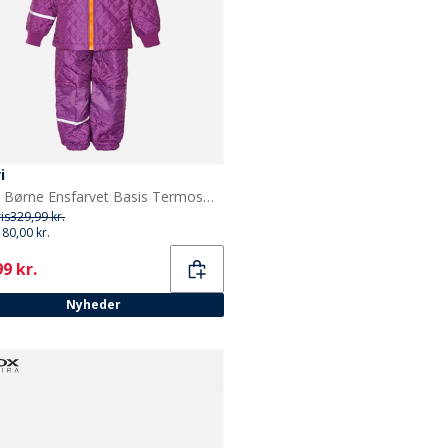
i
Celavi Børne Ensfarvet Basis Termosæt Lilac
ris
329,99 kr.
180,00 kr.
ent
9 kr.
Nyheder