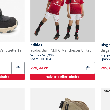
adidas
Bisg
Bisgaard Børne Spencer Vandtætte Tex Støvler Navy
adidas Børn MUFC Manchester United 24/25 Hjemme Mini Sæt Mufc Red
Vejl. pris
529,99 kr.
Vejl. p
Spare
300,00 kr.
Spare
Current
Curr
229,99 kr.
299,9
 mindre
Halv pris eller mindre