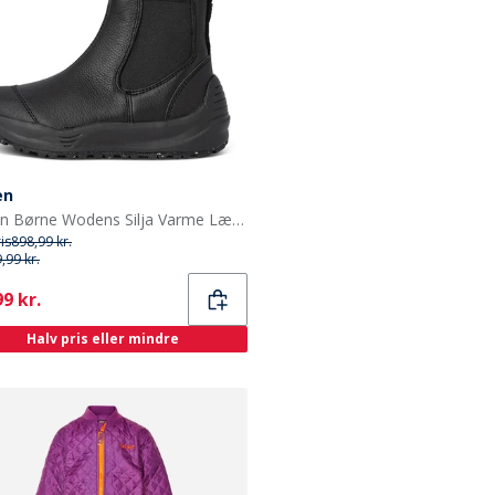
en
Woden Børne Wodens Silja Varme Læderstøvler 020 Black
ris
898,99 kr.
,99 kr.
ent
9 kr.
Halv pris eller mindre