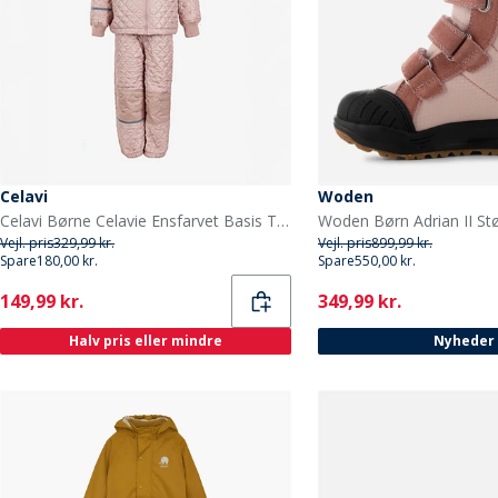
Celavi
Woden
Celavi Børne Celavie Ensfarvet Basis Termosæt Misty Rose
Vejl. pris
329,99 kr.
Vejl. pris
899,99 kr.
Spare
180,00 kr.
Spare
550,00 kr.
Current
Current
149,99 kr.
349,99 kr.
Halv pris eller mindre
Nyheder