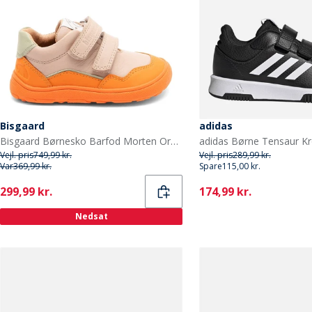
Bisgaard
adidas
Bisgaard Børnesko Barfod Morten Orange
Vejl. pris
749,99 kr.
Vejl. pris
289,99 kr.
Var
369,99 kr.
Spare
115,00 kr.
Current
Current
299,99 kr.
174,99 kr.
Nedsat