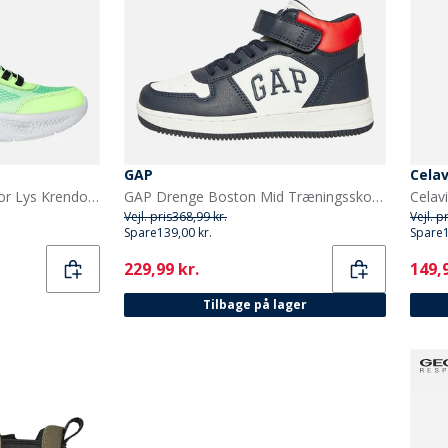
GAP
Celav
SKECHERS Drenge Meteor Lys Krendox Sneakers Sort
GAP Drenge Boston Mid Træningssko Navy/Rød
Vejl. pris
368,99 kr.
Vejl. p
Spare
139,00 kr.
Spare
Current
Curr
229,99 kr.
149,9
Tilbage på lager