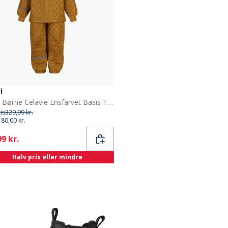
i
Celavi Børne Celavie Ensfarvet Basis Termosæt Buckthorn Brown
ris
329,99 kr.
180,00 kr.
ent
9 kr.
Halv pris eller mindre