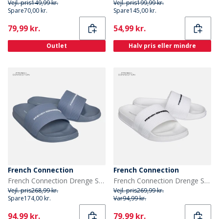
Vejl. pris
149,99 kr.
Vejl. pris
199,99 kr.
Spare
70,00 kr.
Spare
145,00 kr.
Current
Current
79,99 kr.
54,99 kr.
Outlet
Halv pris eller mindre
French Connection
French Connection
French Connection Drenge Seler Sandaler Light Blue/White Logo
French Connection Drenge Seler Sandaler Hvid/Black Logo
Vejl. pris
268,99 kr.
Vejl. pris
269,99 kr.
Spare
174,00 kr.
Var
94,99 kr.
Current
Current
94,99 kr.
79,99 kr.