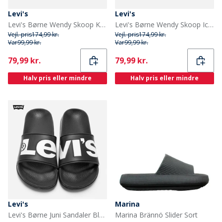
Levi's
Levi's
Levi's Børne Wendy Skoop Khaki 0581
Levi's Børne Wendy Skoop Ice 0030
Vejl. pris
174,99 kr.
Vejl. pris
174,99 kr.
Var
99,99 kr.
Var
99,99 kr.
Current
Current
79,99 kr.
79,99 kr.
Halv pris eller mindre
Halv pris eller mindre
Levi's
Marina
Levi's Børne Juni Sandaler Black 0003
Marina Brännö Slider Sort