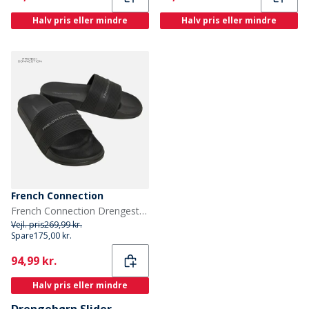
Halv pris eller mindre
Halv pris eller mindre
French Connection
French Connection Drengestrømper Sort
Vejl. pris
269,99 kr.
Spare
175,00 kr.
Current
94,99 kr.
Halv pris eller mindre