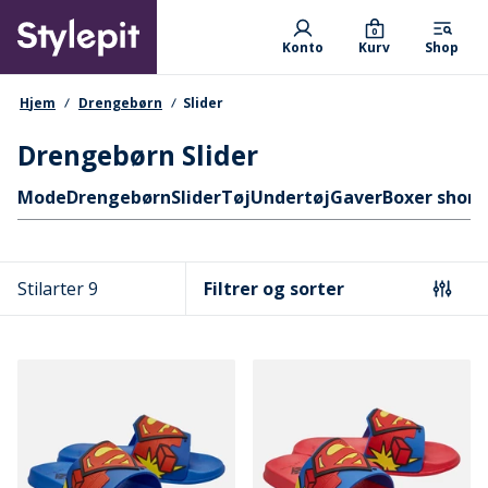
Skip
Primary departments
to
0
Konto
Kurv
Shop
main
content
navigationssti
Hjem
Drengebørn
Slider
Drengebørn Slider
Hurtige links
Mode
Drengebørn
Slider
Tøj
Undertøj
Gaver
Boxer short
Stilarter 9
Filtrer og sorter