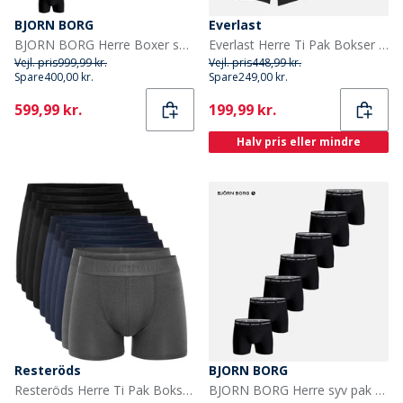
BJORN BORG
Everlast
BJORN BORG Herre Boxer shorts Flerfarvet
Everlast Herre Ti Pak Bokser Sort
Vejl. pris
999,99 kr.
Vejl. pris
448,99 kr.
Spare
400,00 kr.
Spare
249,00 kr.
Current
Current
599,99 kr.
199,99 kr.
Halv pris eller mindre
Resteröds
BJORN BORG
Resteröds Herre Ti Pak Boksershorts Multifarvet
BJORN BORG Herre syv pak bomuld stretch underbukser Multipak 1