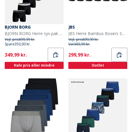
BJORN BORG
JBS
BJORN BORG Herre syv pak bomuld stretch bokser multipack 2
JBS Herre Bambus Boxers Sort 6-pak
Vejl. pris
699,99 kr.
Vejl. pris
699,99 kr.
Spare
350,00 kr.
Var
369,99 kr.
Current
Current
349,99 kr.
299,99 kr.
Halv pris eller mindre
Outlet