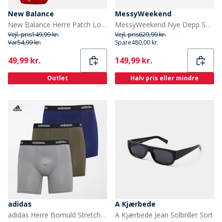
New Balance
MessyWeekend
New Balance Herre Patch Logo Tre Pak Crew Sokker Hvid/Rød
MessyWeekend Nye Depp Solbriller Champagne
Vejl. pris
149,99 kr.
Vejl. pris
629,99 kr.
Var
54,99 kr.
Spare
480,00 kr.
Current
Current
49,99 kr.
149,99 kr.
Outlet
Halv pris eller mindre
adidas
A Kjærbede
adidas Herre Bomuld Stretch Tre Pak Boxer Shorts Navy/Grå/Olive
A Kjærbede Jean Solbriller Sort