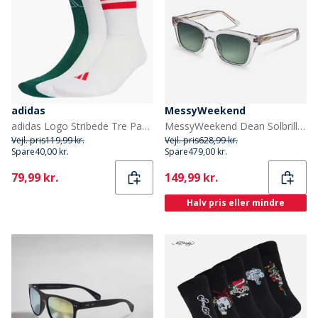
adidas
MessyWeekend
adidas Logo Stribede Tre Pak Strømper Hvid/Hvid/Powder Plum
MessyWeekend Dean Solbriller Crystal
Vejl. pris
119,99 kr.
Vejl. pris
628,99 kr.
Spare
40,00 kr.
Spare
479,00 kr.
Current
Current
79,99 kr.
149,99 kr.
Halv pris eller mindre