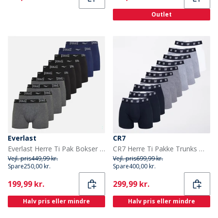
Outlet
Everlast
CR7
Everlast Herre Ti Pak Bokser Sort Multi
CR7 Herre Ti Pakke Trunks Multicolour
Vejl. pris
449,99 kr.
Vejl. pris
699,99 kr.
Spare
250,00 kr.
Spare
400,00 kr.
Current
Current
199,99 kr.
299,99 kr.
Halv pris eller mindre
Halv pris eller mindre