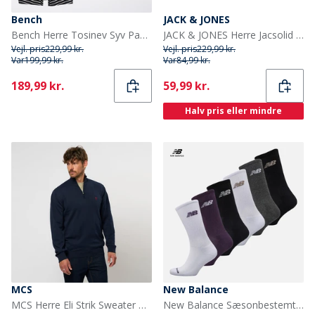
Bench
JACK & JONES
Bench Herre Tosinev Syv Pakke Boxers Black Stripes/Skyway/Charcoal Marl/Black Stripes/Stone/Sort/Grey Marl
JACK & JONES Herre Jacsolid tre pak boxershorts Sort
Vejl. pris
229,99 kr.
Vejl. pris
229,99 kr.
Var
199,99 kr.
Var
84,99 kr.
Current
Current
189,99 kr.
59,99 kr.
Halv pris eller mindre
MCS
New Balance
MCS Herre Eli Strik Sweater Dark Sapphire
New Balance Sæsonbestemt seks pak crew sokker Multi