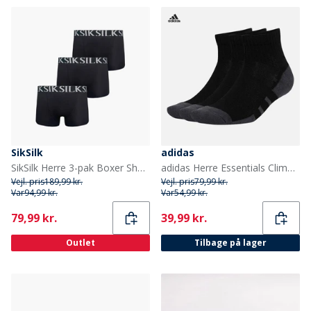
SikSilk
adidas
SikSilk Herre 3-pak Boxer Shorts Sort
adidas Herre Essentials Climacool Tre Pak Seks Kvart Sokker Sort/Grey Six
Vejl. pris
189,99 kr.
Vejl. pris
79,99 kr.
Var
94,99 kr.
Var
54,99 kr.
Current
Current
79,99 kr.
39,99 kr.
Outlet
Tilbage på lager