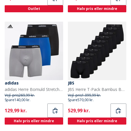
Outlet
Halv pris eller mindre
adidas
JBS
adidas Herre Bomuld Stretch Tre Pak Boxer Shorts Sort/Grå/Royal
JBS Herre T-Pack Bambus Bokser Sort
Vejl. pris
269,99 kr.
Vejl. pris
1.099,99 kr.
Spare
140,00 kr.
Spare
570,00 kr.
Current
Current
129,99 kr.
529,99 kr.
Halv pris eller mindre
Halv pris eller mindre