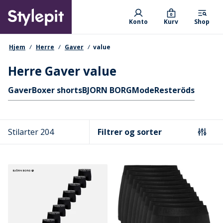
Skip
Primary departments
to
0
Konto
Kurv
Shop
main
content
navigationssti
Hjem
Herre
Gaver
value
Herre Gaver value
Hurtige links
Gaver
Boxer shorts
BJORN BORG
Mode
Resteröds
Stilarter 204
Filtrer og sorter