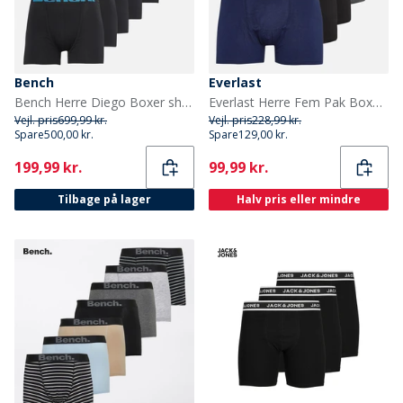
Bench
Everlast
Bench Herre Diego Boxer shorts Sort
Everlast Herre Fem Pak Boxer Trusser Sort/Grå/Blå
Vejl. pris
699,99 kr.
Vejl. pris
228,99 kr.
Spare
500,00 kr.
Spare
129,00 kr.
Current
Current
199,99 kr.
99,99 kr.
Tilbage på lager
Halv pris eller mindre