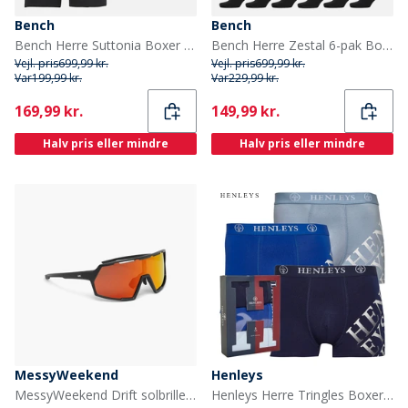
Bench
Bench
Bench Herre Suttonia Boxer shorts Sort
Bench Herre Zestal 6-pak Boxers Og 6-pak Sokker Gaveæske Sort
Vejl. pris
699,99 kr.
Vejl. pris
699,99 kr.
Var
199,99 kr.
Var
229,99 kr.
Current
Current
169,99 kr.
149,99 kr.
Halv pris eller mindre
Halv pris eller mindre
MessyWeekend
Henleys
MessyWeekend Drift solbriller Black3
Henleys Herre Tringles Boxer shorts Flerfarvet