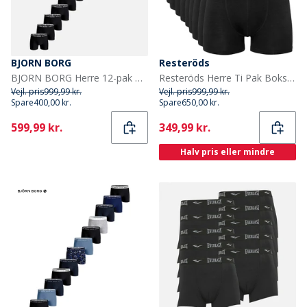
BJORN BORG
Resteröds
BJORN BORG Herre 12-pak Bomuld Stretch Boxers Multipack 1
Resteröds Herre Ti Pak Boksershorts Sort
Vejl. pris
999,99 kr.
Vejl. pris
999,99 kr.
Spare
400,00 kr.
Spare
650,00 kr.
Current
Current
599,99 kr.
349,99 kr.
Halv pris eller mindre