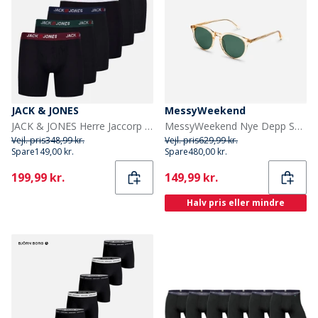
JACK & JONES
MessyWeekend
JACK & JONES Herre Jaccorp Logo 6-pak Boxer Briefs Pack 5 Black
MessyWeekend Nye Depp Solbriller Champagne
Vejl. pris
348,99 kr.
Vejl. pris
629,99 kr.
Spare
149,00 kr.
Spare
480,00 kr.
Current
Current
199,99 kr.
149,99 kr.
Halv pris eller mindre