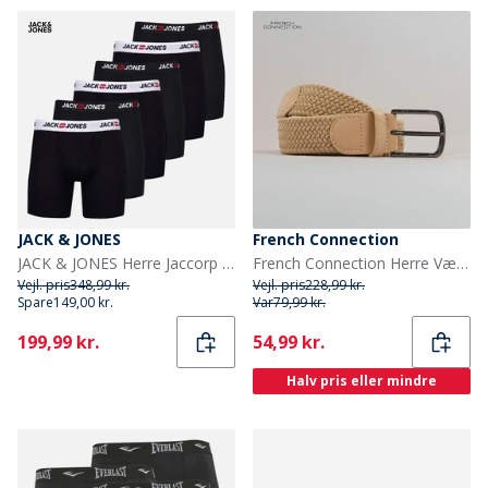
JACK & JONES
French Connection
JACK & JONES Herre Jaccorp Logo 6-pak Boxer Briefs Pack 3 Black
French Connection Herre Vævet Bælte Sten/Sten Læder
Vejl. pris
348,99 kr.
Vejl. pris
228,99 kr.
Spare
149,00 kr.
Var
79,99 kr.
Current
Current
199,99 kr.
54,99 kr.
Halv pris eller mindre