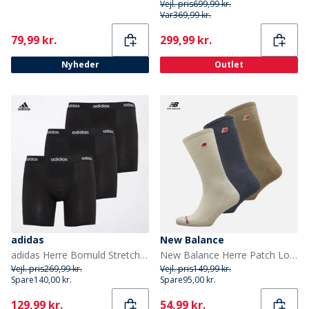
Vejl. pris
699,99 kr.
Var
369,99 kr.
Current
Current
79,99 kr.
299,99 kr.
Nyheder
Outlet
adidas
New Balance
adidas Herre Bomuld Stretch Tre Pak Boxer Shorts Sort/Sort/Sort
New Balance Herre Patch Logo Tre Pak Crew Sokker Grå/Blå
Vejl. pris
269,99 kr.
Vejl. pris
149,99 kr.
Spare
140,00 kr.
Spare
95,00 kr.
Current
Current
129,99 kr.
54,99 kr.