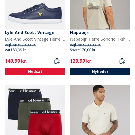
Lyle And Scott Vintage
Napapijri
Lyle And Scott Vintage Herre Halket Træningssko Navy
Napapijri Herre Sondrio T-shirt Beige Silver
Vejl. pris
529,99 kr.
Vejl. pris
299,99 kr.
Var
189,99 kr.
Spare
170,00 kr.
Current
Current
149,99 kr.
129,99 kr.
Nedsat
Nyheder