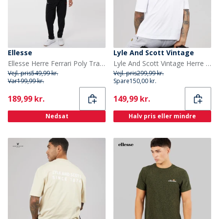
Ellesse
Lyle And Scott Vintage
Ellesse Herre Ferrari Poly Tracksuit Sort
Lyle And Scott Vintage Herre Oversized 1874 T-shirt Hvid
Vejl. pris
549,99 kr.
Vejl. pris
299,99 kr.
Var
199,99 kr.
Spare
150,00 kr.
Current
Current
189,99 kr.
149,99 kr.
Nedsat
Halv pris eller mindre