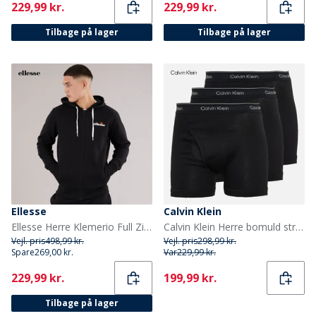
Current
Current
229,99 kr.
229,99 kr.
Tilbage på lager
Tilbage på lager
Ellesse
Calvin Klein
Ellesse Herre Klemerio Full Zip Hættetrøje Sort
Calvin Klein Herre bomuld stretch tre pak bokser trusser Sort
Vejl. pris
498,99 kr.
Vejl. pris
298,99 kr.
Spare
269,00 kr.
Var
229,99 kr.
Current
Current
229,99 kr.
199,99 kr.
Tilbage på lager