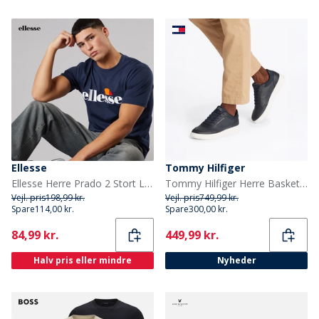
Ellesse
Tommy Hilfiger
Ellesse Herre Prado 2 Stort Logo T Shirt Navy
Tommy Hilfiger Herre Basket Core Perforerede Træningssko Desert Sky
Vejl. pris
198,99 kr.
Vejl. pris
749,99 kr.
Spare
114,00 kr.
Spare
300,00 kr.
Current
Current
84,99 kr.
449,99 kr.
Halv pris eller mindre
Nyheder