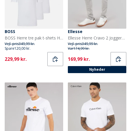
BOSS
Ellesse
BOSS Herre tre pak t-shirts Hvid
Ellesse Herre Cravo 2 Joggers Light Grey Marl
Vejl. pris
349,99 kr.
Vejl. pris
349,99 kr.
Spare
120,00 kr.
Var
174,99 kr.
Current
Current
229,99 kr.
169,99 kr.
Nyheder