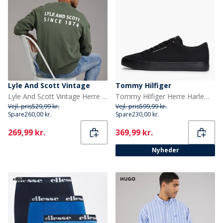
Lyle And Scott Vintage
Tommy Hilfiger
Lyle And Scott Vintage Herre Oversized 1874 Sweatshirt Cactus Green
Tommy Hilfiger Herre Harlem Core II Træningssko Sort
Vejl. pris
529,99 kr.
Vejl. pris
599,99 kr.
Spare
260,00 kr.
Spare
230,00 kr.
Current
Current
269,99 kr.
369,99 kr.
Nyheder