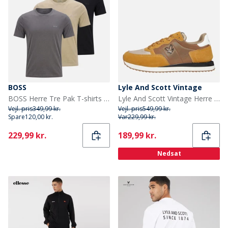
BOSS
Lyle And Scott Vintage
BOSS Herre Tre Pak T-shirts Open Miscellaneous
Lyle And Scott Vintage Herre Dyce Træningssko Light Brown
Vejl. pris
349,99 kr.
Vejl. pris
549,99 kr.
Spare
120,00 kr.
Var
229,99 kr.
Current
Current
229,99 kr.
189,99 kr.
Nedsat