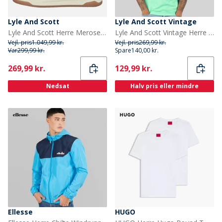
Lyle And Scott
Lyle And Scott Vintage
Lyle And Scott Herre Merose Sneakers Sort
Lyle And Scott Vintage Herre T-shirt Cool Mint
Vejl. pris
1.049,99 kr.
Vejl. pris
269,99 kr.
Var
299,99 kr.
Spare
140,00 kr.
Current
Current
269,99 kr.
129,99 kr.
Nedsat
Halv pris eller mindre
Ellesse
HUGO