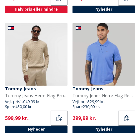
Halv pris eller mindre
Nyheder
Tommy Jeans
Tommy Jeans
Tommy Jeans Herre Flag Broderi Kabelstrik Sweater Sandalwood
Tommy Jeans Herre Flag Regular Fit Pique Poloshirt Blue Twilight
Vejl. pris
1.049,99 kr.
Vejl. pris
529,99 kr.
Spare
450,00 kr.
Spare
230,00 kr.
Current
Current
599,99 kr.
299,99 kr.
Nyheder
Nyheder