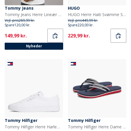
Tommy Jeans
HUGO
Tommy Jeans Herre Lineær Logo T-shirt Ecru/Bahama Green
HUGO Herre Haiti Svømme Shorts Sort
Vejl. pris
269,99 kr.
Vejl. pris
449,99 kr.
Spare
120,00 kr.
Spare
220,00 kr.
Current
Current
149,99 kr.
229,99 kr.
Nyheder
Tommy Hilfiger
Tommy Hilfiger
Tommy Hilfiger Herre Harlem Core II Træningssko Hvid
Tommy Hilfiger Herre Dame Webbing Flip Flops Rwb