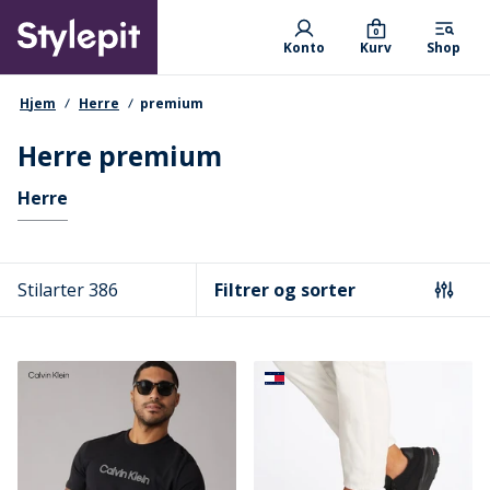
Skip
Primary departments
to
0
Konto
Kurv
Shop
main
content
navigationssti
Hjem
Herre
premium
Herre premium
Hurtige links
Herre
Stilarter 386
Filtrer og sorter