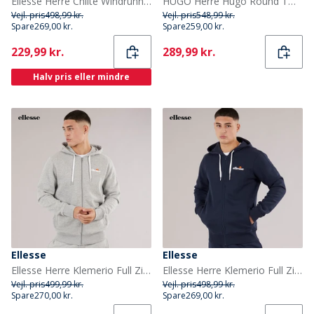
Ellesse Herre Chilte Windrunner Jakke Blå
HUGO Herre Hugo Round Two Pakke T Shirts Hvid
Vejl. pris
498,99 kr.
Vejl. pris
548,99 kr.
Spare
269,00 kr.
Spare
259,00 kr.
Current
Current
229,99 kr.
289,99 kr.
Halv pris eller mindre
Ellesse
Ellesse
Ellesse Herre Klemerio Full Zip Hættetrøje Light Grey Marl
Ellesse Herre Klemerio Full Zip Hættetrøje Navy
Vejl. pris
499,99 kr.
Vejl. pris
498,99 kr.
Spare
270,00 kr.
Spare
269,00 kr.