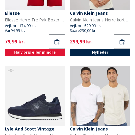
Ellesse
Calvin Klein Jeans
Ellesse Herre Tre Pak Boxer Underbukser Navy / Rød / Khaki
Calvin Klein Jeans Herre kortærmet monogram pique poloskjorte Oatmeal
Vejl. pris
174,99 kr.
Vejl. pris
529,99 kr.
Var
94,99 kr.
Spare
230,00 kr.
Current
Current
79,99 kr.
299,99 kr.
Halv pris eller mindre
Nyheder
Lyle And Scott Vintage
Calvin Klein Jeans