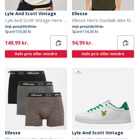
Lyle And Scott Vintage
Ellesse
Lyle And Scott Vintage Herre Oversized 1874 T-shirt Cloud
Ellesse Herre Dundalk løbe bluse Khaki Marl
Vejl. pris
299,99 kr.
Vejl. pris
228,99 kr.
Spare
150,00 kr.
Spare
134,00 kr.
Current
Current
149,99 kr.
94,99 kr.
Halv pris eller mindre
Halv pris eller mindre
Ellesse
Lyle And Scott Vintage