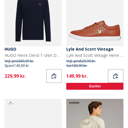
HUGO
Lyle And Scott Vintage
HUGO Herre Derol T-shirt Dark Blue
Lyle And Scott Vintage Herre Halket Træningssko Cognac
Vejl. pris
369,99 kr.
Vejl. pris
529,99 kr.
Spare
140,00 kr.
Var
189,99 kr.
Current
Current
229,99 kr.
149,99 kr.
Outlet