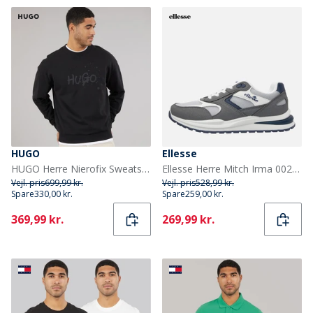
HUGO
Ellesse
HUGO Herre Nierofix Sweatshirt Sort
Ellesse Herre Mitch Irma 002 Træningssko Grå/Hvid
Vejl. pris
699,99 kr.
Vejl. pris
528,99 kr.
Spare
330,00 kr.
Spare
259,00 kr.
Current
Current
369,99 kr.
269,99 kr.