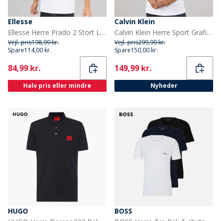
Ellesse
Calvin Klein
Ellesse Herre Prado 2 Stort Logo T Shirt Hvid
Calvin Klein Herre Sport Grafisk T-shirt Bright White
Vejl. pris
198,99 kr.
Vejl. pris
299,99 kr.
Spare
114,00 kr.
Spare
150,00 kr.
Current
Current
84,99 kr.
149,99 kr.
Halv pris eller mindre
Nyheder
HUGO
BOSS