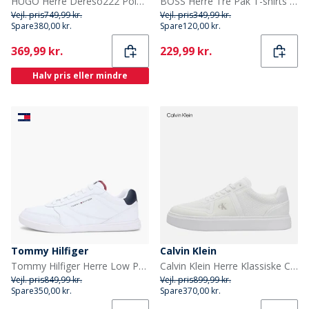
HUGO Herre Dereso222 Polo Shirt Sort
BOSS Herre Tre Pak T-shirts Open Miscellaneous
Vejl. pris
749,99 kr.
Vejl. pris
349,99 kr.
Spare
380,00 kr.
Spare
120,00 kr.
Current
Current
369,99 kr.
229,99 kr.
Halv pris eller mindre
Tommy Hilfiger
Calvin Klein
Tommy Hilfiger Herre Low Pro Læder Sneakers Hvid
Calvin Klein Herre Klassiske Cupsole Træningssko Triple Bright White
Vejl. pris
849,99 kr.
Vejl. pris
899,99 kr.
Spare
350,00 kr.
Spare
370,00 kr.