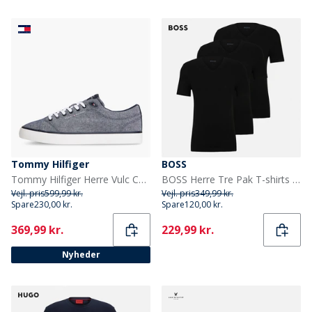
Tommy Hilfiger
BOSS
Tommy Hilfiger Herre Vulc Core Træningssko Desert Sky
BOSS Herre Tre Pak T-shirts Sort
Vejl. pris
599,99 kr.
Vejl. pris
349,99 kr.
Spare
230,00 kr.
Spare
120,00 kr.
Current
Current
369,99 kr.
229,99 kr.
Nyheder