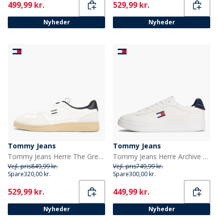
Current
Current
499,99 kr.
529,99 kr.
Nyheder
Nyheder
Tommy Jeans
Tommy Jeans
Tommy Jeans Herre The Greenwich Træningssko Ecru/Sort
Tommy Jeans Herre Archive 98 Træningssko Rwb
Vejl. pris
849,99 kr.
Vejl. pris
749,99 kr.
Spare
320,00 kr.
Spare
300,00 kr.
Current
Current
529,99 kr.
449,99 kr.
Nyheder
Nyheder