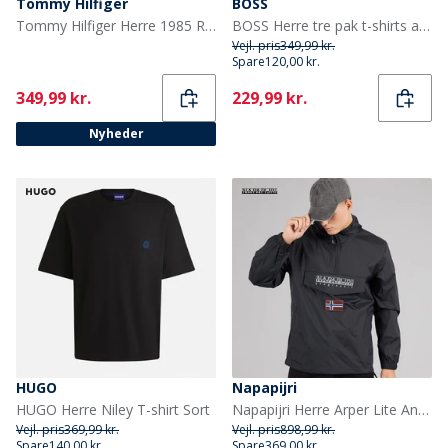
Tommy Hilfiger
BOSS
Tommy Hilfiger Herre 1985 Regular Polo Shirt Sky Blue
BOSS Herre tre pak t-shirts assorted Assorted Pre-Pack
Vejl. pris
349,99 kr.
Spare
120,00 kr.
Current
Current
349,99 kr.
229,99 kr.
Nyheder
HUGO
Napapijri
HUGO Herre Niley T-shirt Sort
Napapijri Herre Arper Lite Anorak Sort
Vejl. pris
369,99 kr.
Vejl. pris
898,99 kr.
Spare
140,00 kr.
Spare
369,00 kr.