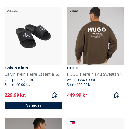
Calvin Klein
HUGO
Calvin Klein Herre Essential Sandaler Triple Black
HUGO Herre Naviu Sweatshirt Dark Brown
Vejl. pris
369,99 kr.
Vejl. pris
849,99 kr.
Spare
140,00 kr.
Spare
400,00 kr.
Current
Current
229,99 kr.
449,99 kr.
Nyheder