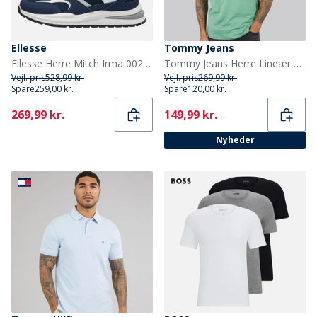
Ellesse
Tommy Jeans
Ellesse Herre Mitch Irma 002 Træningssko Navy
Tommy Jeans Herre Lineær Logo T-shirt Bahama Green
Vejl. pris
528,99 kr.
Vejl. pris
269,99 kr.
Spare
259,00 kr.
Spare
120,00 kr.
Current
Current
269,99 kr.
149,99 kr.
Nyheder