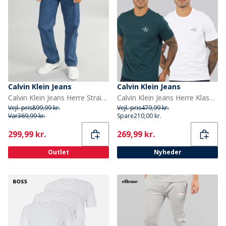
Calvin Klein Jeans
Calvin Klein Jeans
Calvin Klein Jeans Herre Straight Jeans Pacifico
Calvin Klein Jeans Herre Klassisk Monogram Logo T-shirt Bright White/Dark Teal
Vejl. pris
899,99 kr.
Vejl. pris
479,99 kr.
Var
369,99 kr.
Spare
210,00 kr.
Current
Current
299,99 kr.
269,99 kr.
Outlet
Nyheder