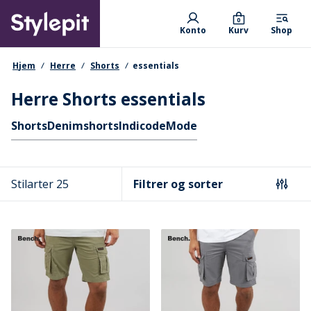
Skip
Primary departments
to
0
Konto
Kurv
Shop
main
content
navigationssti
Hjem
Herre
Shorts
essentials
Herre Shorts essentials
Hurtige links
Shorts
Denimshorts
Indicode
Mode
Stilarter 25
Filtrer og sorter