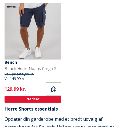
Bench
Bench Herre Noahs Cargo Shorts Navy
Vejl. pris
499,99 kr.
Var
149,99 kr.
Current
129,99 kr.
Nedsat
Herre Shorts essentials
Opdater din garderobe med et bredt udvalg af