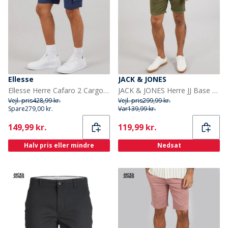
Ellesse
JACK & JONES
Ellesse Herre Cafaro 2 Cargo Shorts Navy
JACK & JONES Herre JJ Base Chino shorts Olivengrøn
Vejl. pris
428,99 kr.
Vejl. pris
299,99 kr.
Spare
279,00 kr.
Var
139,99 kr.
Current
Current
149,99 kr.
119,99 kr.
Halv pris eller mindre
Nedsat