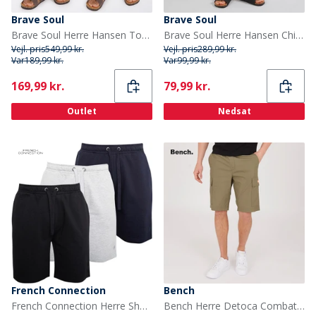
Brave Soul
Brave Soul
Brave Soul Herre Hansen To-pak Chino Shorts Sort/Khaki
Brave Soul Herre Hansen Chino Shorts Sten
Vejl. pris
549,99 kr.
Vejl. pris
289,99 kr.
Var
189,99 kr.
Var
99,99 kr.
Current
Current
169,99 kr.
79,99 kr.
Outlet
Nedsat
French Connection
Bench
French Connection Herre Shorts af jerseystof Flerfarvet
Bench Herre Detoca Combat Shorts Lyse Khaki