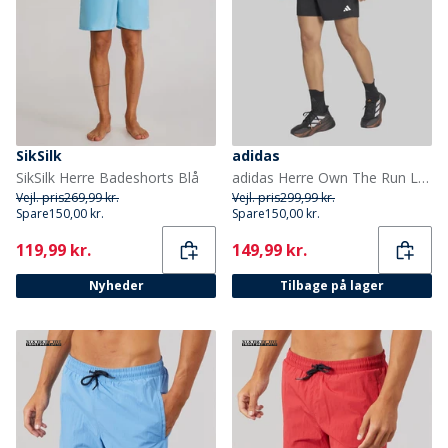
SikSilk
adidas
SikSilk Herre Badeshorts Blå
adidas Herre Own The Run Løbeshorts Sort
Vejl. pris
269,99 kr.
Vejl. pris
299,99 kr.
Spare
150,00 kr.
Spare
150,00 kr.
Current
Current
119,99 kr.
149,99 kr.
Nyheder
Tilbage på lager