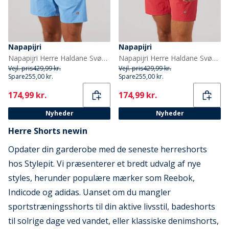
Napapijri
Napapijri
Napapijri Herre Haldane Svømmebukser Blue Jasper
Napapijri Herre Haldane Svømmebukser American B Raq
Vejl. pris
429,99 kr.
Vejl. pris
429,99 kr.
Spare
255,00 kr.
Spare
255,00 kr.
Current
Current
174,99 kr.
174,99 kr.
Nyheder
Nyheder
Herre Shorts newin
Opdater din garderobe med de seneste herreshorts
hos Stylepit. Vi præsenterer et bredt udvalg af nye
styles, herunder populære mærker som Reebok,
Indicode og adidas. Uanset om du mangler
sportstræningsshorts til din aktive livsstil, badeshorts
til solrige dage ved vandet, eller klassiske denimshorts,