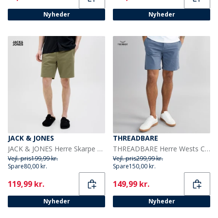
Nyheder
Nyheder
JACK & JONES
THREADBARE
JACK & JONES Herre Skarpe Chino Shorts Deep Lichen Green
THREADBARE Herre Wests Chino Shorts Misty Blue
Vejl. pris
199,99 kr.
Vejl. pris
299,99 kr.
Spare
80,00 kr.
Spare
150,00 kr.
Current
Current
119,99 kr.
149,99 kr.
Nyheder
Nyheder