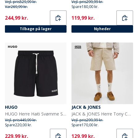
Vejl. pris
529,99 kr.
Vejl. pris
299,99 kr.
Var
269,99 kr.
Spare
180,00 kr.
Current
Current
244,99 kr.
119,99 kr.
Tilbage på lager
Nyheder
HUGO
JACK & JONES
HUGO Herre Haiti Svømme Shorts Sort
JACK & JONES Herre Tony Carpenter Shorts Fields Of Rye
Vejl. pris
449,99 kr.
Vejl. pris
299,99 kr.
Spare
220,00 kr.
Spare
170,00 kr.
Current
Current
229,99 kr.
129,99 kr.