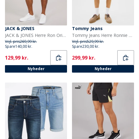
JACK & JONES
Tommy Jeans
JACK & JONES Herre Ron Original Shorts SQ 293 Black Denim
Tommy Jeans Herre Ronnie Faded Slim Denim Shorts Denim Dark
Vejl. pris
269,99 kr.
Vejl. pris
529,99 kr.
Spare
140,00 kr.
Spare
230,00 kr.
Current
Current
129,99 kr.
299,99 kr.
Nyheder
Nyheder