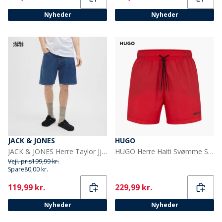
Nyheder
Nyheder
JACK & JONES
HUGO
JACK & JONES Herre Taylor Jjcraft AKM 635 Shorts Blue Denim
HUGO Herre Haiti Svømme Shorts Rød
Vejl. pris
199,99 kr.
Spare
80,00 kr.
Current
Current
119,99 kr.
229,99 kr.
Nyheder
Nyheder