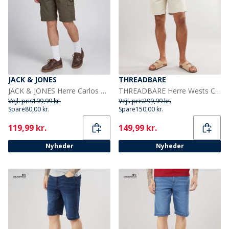
JACK & JONES
THREADBARE
JACK & JONES Herre Carlos Rebel Cargo Shorts Olive Night
THREADBARE Herre Wests Chino Shorts Lys Sten
Vejl. pris
199,99 kr.
Vejl. pris
299,99 kr.
Spare
80,00 kr.
Spare
150,00 kr.
Current
Current
119,99 kr.
149,99 kr.
Nyheder
Nyheder