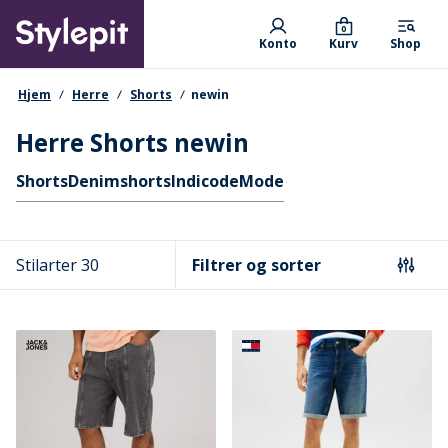
Skip
Primary departments
to
0
Konto
Kurv
Shop
main
content
navigationssti
Hjem
Herre
Shorts
newin
Herre Shorts newin
Hurtige links
Shorts
Denimshorts
Indicode
Mode
Stilarter 30
Filtrer og sorter