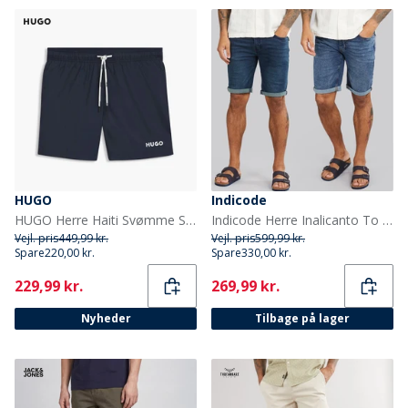
HUGO
Indicode
HUGO Herre Haiti Svømme Shorts Dark Blue
Indicode Herre Inalicanto To Pak Denim Shorts Medium Indigo/Iconic Blue Medium Indigo+Iconic Blue
Vejl. pris
449,99 kr.
Vejl. pris
599,99 kr.
Spare
220,00 kr.
Spare
330,00 kr.
Current
Current
229,99 kr.
269,99 kr.
Nyheder
Tilbage på lager