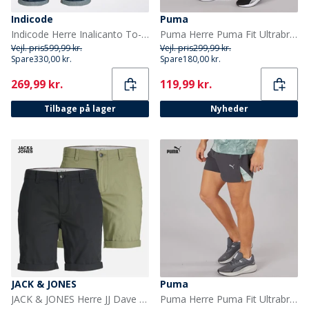
Indicode
Puma
Indicode Herre Inalicanto To-pak Shorts Denim
Puma Herre Puma Fit Ultrabreathe Stretch 5 Tommer Marmor Træningsshorts Sort/Gul
Vejl. pris
599,99 kr.
Vejl. pris
299,99 kr.
Spare
330,00 kr.
Spare
180,00 kr.
Current
Current
269,99 kr.
119,99 kr.
Tilbage på lager
Nyheder
JACK & JONES
Puma
JACK & JONES Herre JJ Dave To Pak Chino Shorts Sort / Dyb Lav Grøn
Puma Herre Puma Fit Ultrabreathe Stretch 5 Tommer Marmor Træningsshorts Grå/Blå