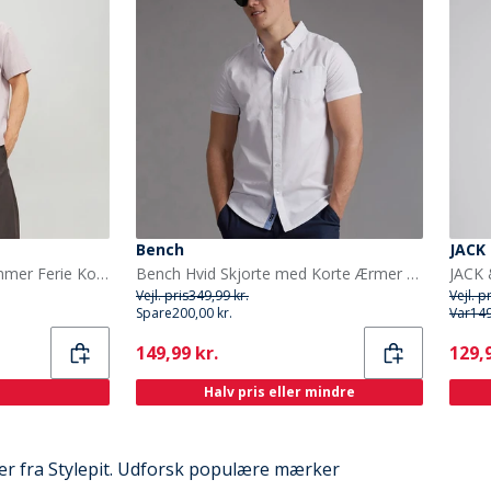
Bench
JACK
JACK & JONES Herre Sommer Ferie Kortærmet Skjorte Cromolith
Bench Hvid Skjorte med Korte Ærmer Bowdon til herre
Vejl. pris
349,99 kr.
Vejl. p
Spare
200,00 kr.
Var
149
Current
Curr
149,99 kr.
129,9
Halv pris eller mindre
ter fra Stylepit. Udforsk populære mærker