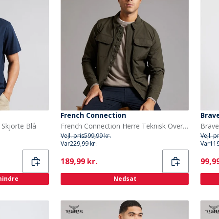
French Connection
Brave
Skjorte Blå
French Connection Herre Teknisk Overskjorte Khaki
Vejl. pris
599,99 kr.
Vejl. p
Var
229,99 kr.
Var
119
Current
Curr
189,99 kr.
99,99
 mindre
Nedsat