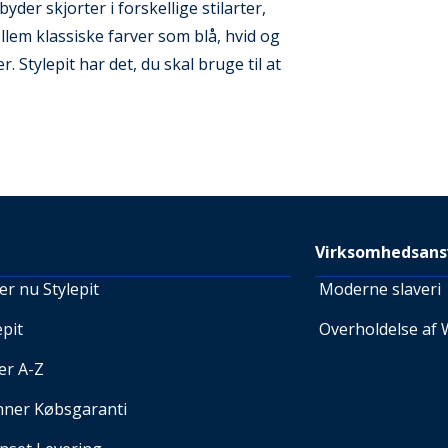
der skjorter i forskellige stilarter,
em klassiske farver som blå, hvid og
. Stylepit har det, du skal bruge til at
Virksomhedsans
r nu Stylepit
Moderne slaveri
pit
Overholdelse af 
er A-Z
nner Købsgaranti