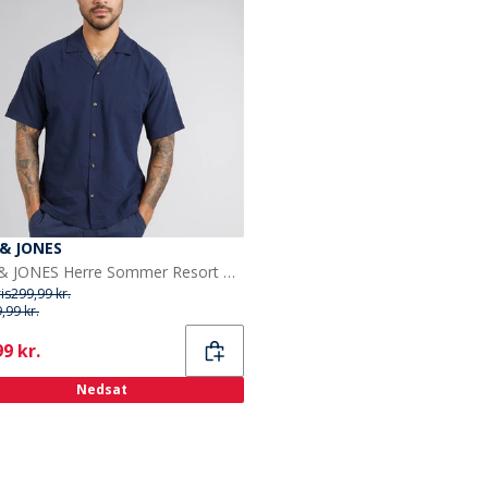
 & JONES
JACK & JONES Herre Sommer Resort Kortærmet Skjorte Marineblå Blazer
ris
299,99 kr.
,99 kr.
ent
9 kr.
Nedsat