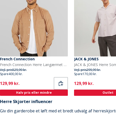
French Connection
JACK & JONES
French Connection Herre Langærmet shirts Kamel
Vejl. pris
529,99 kr.
Vejl. pris
299,99 kr.
Spare
400,00 kr.
Spare
170,00 kr.
Current
Current
129,99 kr.
129,99 kr.
Halv pris eller mindre
Outlet
Herre Skjorter influencer
Giv din garderobe et løft med et bredt udvalg af herreskjor