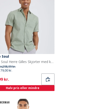
 Soul
Brave Soul Herre Gilles Skjorter med korte ærmer Grøn
ris
298,99 kr.
179,00 kr.
ent
9 kr.
Halv pris eller mindre