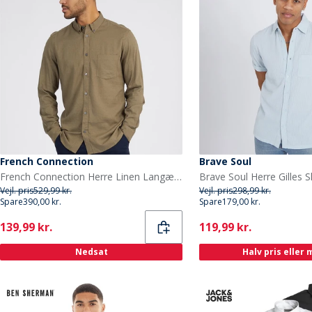
French Connection
Brave Soul
French Connection Herre Linen Langærmet shirts kakigrøn
Vejl. pris
529,99 kr.
Vejl. pris
298,99 kr.
Spare
390,00 kr.
Spare
179,00 kr.
Current
Current
139,99 kr.
119,99 kr.
Nedsat
Halv pris eller