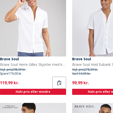
Brave Soul
Brave Soul
Brave Soul Herre Gilles Skjorter med korte ærmer Hvid
Brave Soul Hvid Eubank Sk
Vejl. pris
298,99 kr.
Vejl. pris
278,99 kr.
Spare
179,00 kr.
Var
119,99 kr.
Current
Current
119,99 kr.
99,99 kr.
Halv pris eller mindre
Halv pris eller