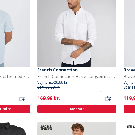
French Connection
Brave
Brave Soul Herre Gilles Skjorter med korte ærmer Babyblå
French Connection Herre Langærmet shirts Hvid
Vejl. pris
529,99 kr.
Vejl. p
Var
199,99 kr.
Spare
Current
Curr
169,99 kr.
119,9
 mindre
Nedsat