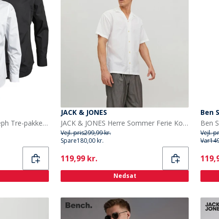
JACK & JONES
Ben 
JACK & JONES Herre Joseph Tre-pakke Langærmede Skjorter Blå/Hvid/Sort
JACK & JONES Herre Sommer Ferie Kortærmet Skjorte Hvid
Vejl. pris
299,99 kr.
Vejl. p
Spare
180,00 kr.
Var
149
Current
Curr
119,99 kr.
119,9
Nedsat