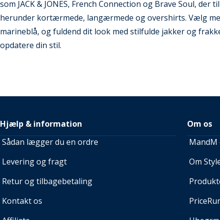
som JACK & JONES, French Connection og Brave Soul, der tilby
herunder kortærmede, langærmede og overshirts. Vælg mell
marineblå, og fuldend dit look med stilfulde jakker og frakker
opdatere din stil.
Hjælp & information
Om os
Sådan lægger du en ordre
MandM e
Levering og fragt
Om Style
Retur og tilbagebetaling
Produkt
Kontakt os
PriceRu