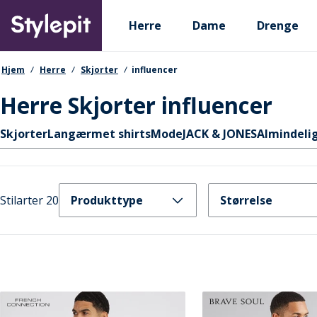
Skip
Primary departments
to
Herre
Dame
Drenge
main
content
navigationssti
Hjem
Herre
Skjorter
influencer
Herre Skjorter influencer
Hurtige links
Skjorter
Langærmet shirts
Mode
JACK & JONES
Almindeli
Stilarter 20
Produkttype
Størrelse