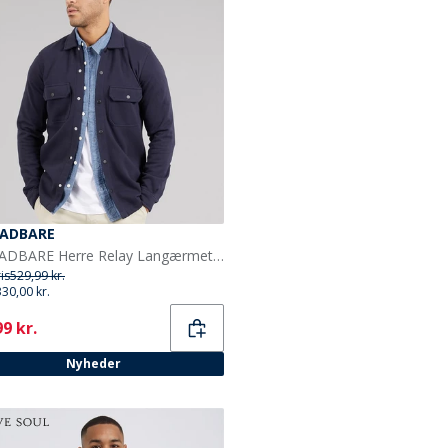
ADBARE
THREADBARE Herre Relay Langærmet Shacket Navy
ris
529,99 kr.
330,00 kr.
ent
9 kr.
Nyheder