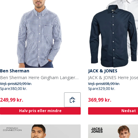
Ben Sherman
JACK & JONES
Ben Sherman Herre Gingham Langærmet shirts Blå Ternet
Vejl. pris
629,99 kr.
Vejl. pris
698,99 kr.
Spare
380,00 kr.
Spare
329,00 kr.
Current
Current
249,99 kr.
369,99 kr.
Halv pris eller mindre
Nedsat