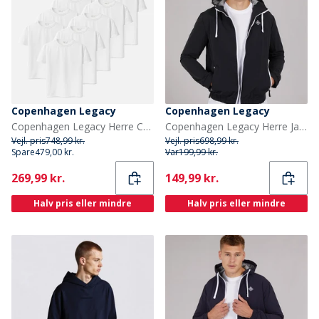
Copenhagen Legacy
Copenhagen Legacy
Copenhagen Legacy Herre Copehagen Legacy Ti Pak T Shirts Hvid
Copenhagen Legacy Herre Jakker Sort
Vejl. pris
748,99 kr.
Vejl. pris
698,99 kr.
Spare
479,00 kr.
Var
199,99 kr.
Current
Current
269,99 kr.
149,99 kr.
Halv pris eller mindre
Halv pris eller mindre