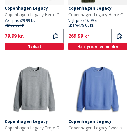
Copenhagen Legacy
Copenhagen Legacy
Copenhagen Legacy Herre Crew Hjerte print sweatshirt Sort
Copenhagen Legacy Herre Copehagen Legacy Ti Pak T Shirts Multi
Vejl. pris
529,99 kr.
Vejl. pris
748,99 kr.
Var
99,99 kr.
Spare
479,00 kr.
Current
Current
79,99 kr.
269,99 kr.
Nedsat
Halv pris eller mindre
Copenhagen Legacy
Copenhagen Legacy
Copenhagen Legacy Trøje Grå Melange
Copenhagen Legacy Sweatshirts Blå