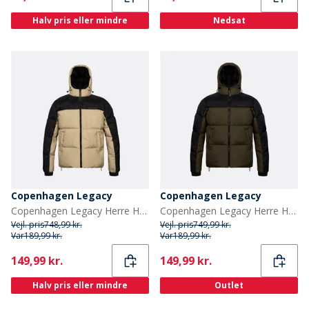
Halv pris eller mindre
Nedsat
Copenhagen Legacy
Copenhagen Legacy
Copenhagen Legacy Herre Hættejakke Khaki / Sort
Copenhagen Legacy Herre Hættejakke Army / Sort
Vejl. pris
748,99 kr.
Vejl. pris
749,99 kr.
Var
189,99 kr.
Var
189,99 kr.
Current
Current
149,99 kr.
149,99 kr.
Halv pris eller mindre
Outlet