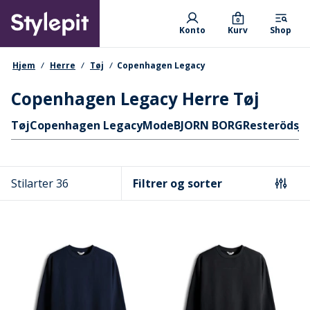
Skip
Primary departments
to
0
Konto
Kurv
Shop
main
content
navigationssti
Hjem
Herre
Tøj
Copenhagen Legacy
Copenhagen Legacy Herre Tøj
Hurtige links
Tøj
Copenhagen Legacy
Mode
BJORN BORG
Resteröds
J
Stilarter 36
Filtrer og sorter