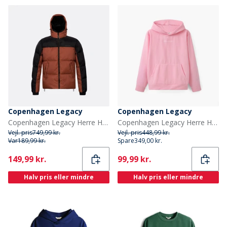
Copenhagen Legacy
Copenhagen Legacy
Copenhagen Legacy Herre Hættejakke Rust / Sort
Copenhagen Legacy Herre Hættetrøje Pink
Vejl. pris
749,99 kr.
Vejl. pris
448,99 kr.
Var
189,99 kr.
Spare
349,00 kr.
Current
Current
149,99 kr.
99,99 kr.
Halv pris eller mindre
Halv pris eller mindre