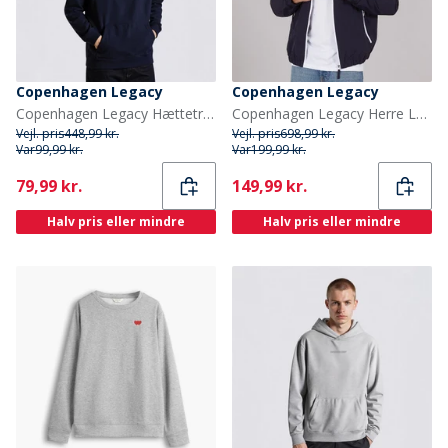
Copenhagen Legacy
Copenhagen Legacy
Copenhagen Legacy Hættetrøjer Blå
Copenhagen Legacy Herre Lette jakker Flade
Vejl. pris
448,99 kr.
Vejl. pris
698,99 kr.
Var
99,99 kr.
Var
199,99 kr.
Current
Current
79,99 kr.
149,99 kr.
Halv pris eller mindre
Halv pris eller mindre