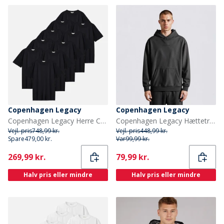
Copenhagen Legacy
Copenhagen Legacy
Copenhagen Legacy Herre Copehagen Legacy Ti Pak T Shirts Sort
Copenhagen Legacy Hættetrøje Antracit
Vejl. pris
748,99 kr.
Vejl. pris
448,99 kr.
Spare
479,00 kr.
Var
99,99 kr.
Current
Current
269,99 kr.
79,99 kr.
Halv pris eller mindre
Halv pris eller mindre