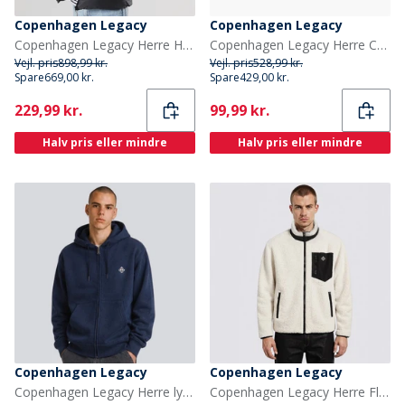
Copenhagen Legacy
Copenhagen Legacy
Copenhagen Legacy Herre Hættejakke Sort
Copenhagen Legacy Herre Crew Hjerte print sweatshirt Khaki
Vejl. pris
898,99 kr.
Vejl. pris
528,99 kr.
Spare
669,00 kr.
Spare
429,00 kr.
Current
Current
229,99 kr.
99,99 kr.
Halv pris eller mindre
Halv pris eller mindre
Copenhagen Legacy
Copenhagen Legacy
Copenhagen Legacy Herre lynlås hoodie Navy
Copenhagen Legacy Herre Fleecetøj beige