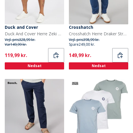
Duck and Cover
Crosshatch
Duck And Cover Herre Zeki Denim Shorts Mørk Vask
Crosshatch Herre Draker Straight Jeans Mellem Vask
Vejl. pris
328,99 kr.
Vejl. pris
398,99 kr.
Var
149,99 kr.
Spare
249,00 kr.
Current
Current
119,99 kr.
149,99 kr.
Nedsat
Nedsat