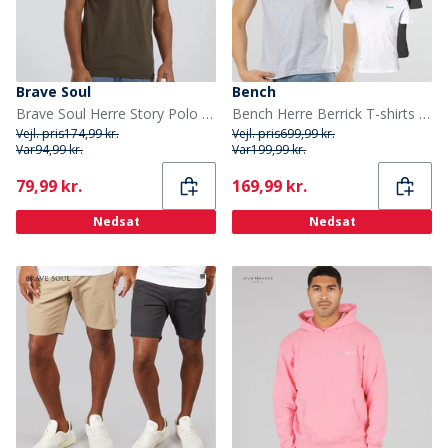
Brave Soul
Bench
Brave Soul Herre Story Polo Khaki
Bench Herre Berrick T-shirts Flerfarvet
Vejl. pris
174,99 kr.
Vejl. pris
699,99 kr.
Var
94,99 kr.
Var
199,99 kr.
Current
Current
79,99 kr.
169,99 kr.
Nedsat
Nedsat