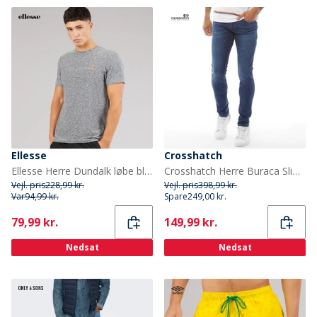
Ellesse
Crosshatch
Ellesse Herre Dundalk løbe bluse Light Grey Marl
Crosshatch Herre Buraca Slim Fit Jeans Stonewash
Vejl. pris
228,99 kr.
Vejl. pris
398,99 kr.
Var
94,99 kr.
Spare
249,00 kr.
Current
Current
79,99 kr.
149,99 kr.
Nedsat
Nedsat