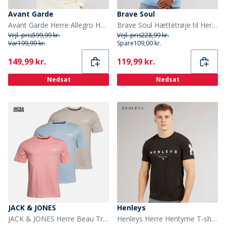
Avant Garde
Brave Soul
Avant Garde Herre Allegro Hættetrøje Off White
Brave Soul Hættetrøje til Herre Arctic Blå
Vejl. pris
599,99 kr.
Vejl. pris
228,99 kr.
Var
199,99 kr.
Spare
109,00 kr.
Current
Current
149,99 kr.
119,99 kr.
Nedsat
Nedsat
JACK & JONES
Henleys
JACK & JONES Herre Beau Tre Pak T-shirts Quartz Pink/Cashmere Blue/Moonbeam
Henleys Herre Hentyme T-shirts Sort