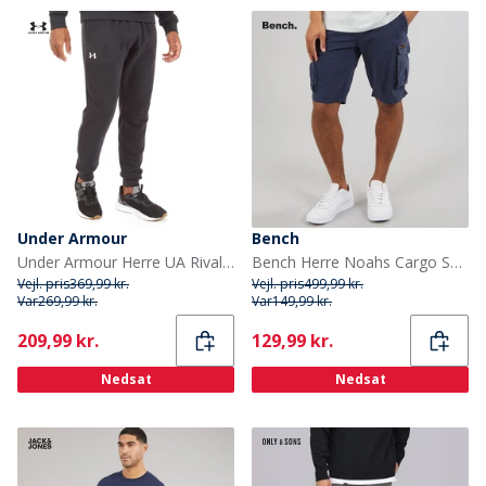
Under Armour
Bench
Under Armour Herre UA Rival Fleece Joggingbukser Sort/Hvid
Bench Herre Noahs Cargo Shorts Navy
Vejl. pris
369,99 kr.
Vejl. pris
499,99 kr.
Var
269,99 kr.
Var
149,99 kr.
Current
Current
209,99 kr.
129,99 kr.
Nedsat
Nedsat