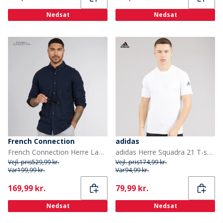
Nedsat
Nedsat
French Connection
adidas
French Connection Herre Langærmet shirts Blå
adidas Herre Squadra 21 T-shirt Hvid/Hvid/Sort
Vejl. pris
529,99 kr.
Vejl. pris
174,99 kr.
Var
199,99 kr.
Var
94,99 kr.
Current
Current
169,99 kr.
79,99 kr.
Nedsat
Nedsat