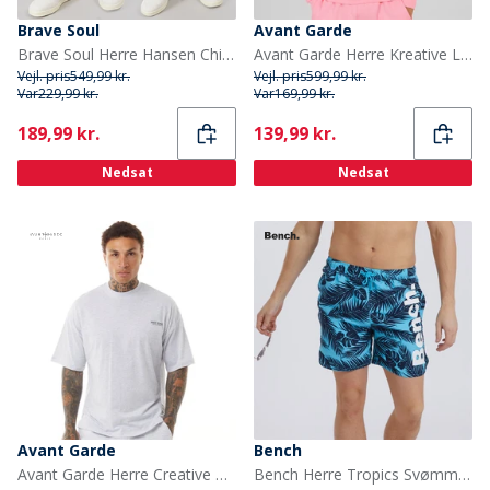
Brave Soul
Avant Garde
Brave Soul Herre Hansen Chino Shorts Topak Dark Navy/Stone
Avant Garde Herre Kreative Let Oversized Hoodie Bubblegum Pink
Vejl. pris
549,99 kr.
Vejl. pris
599,99 kr.
Var
229,99 kr.
Var
169,99 kr.
Current
Current
189,99 kr.
139,99 kr.
Nedsat
Nedsat
Avant Garde
Bench
Avant Garde Herre Creative T-shirt Lys Grå Melange
Bench Herre Tropics Svømme Shorts Intens Blå