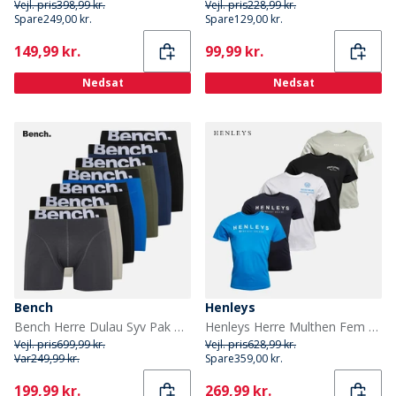
Vejl. pris
398,99 kr.
Vejl. pris
228,99 kr.
Spare
249,00 kr.
Spare
129,00 kr.
Current
Current
149,99 kr.
99,99 kr.
Nedsat
Nedsat
Bench
Henleys
Bench Herre Dulau Syv Pak Bambus Bokser Sort/Navy/Royal/Khaki/Stone Grå/Mørk Grå Sort/Sort/Navy/Royal/Khaki/Stone Grey/Dark Grey
Henleys Herre Multhen Fem Pakke T-shirts Assorteret
Vejl. pris
699,99 kr.
Vejl. pris
628,99 kr.
Var
249,99 kr.
Spare
359,00 kr.
Current
Current
199,99 kr.
269,99 kr.