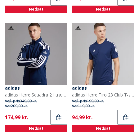
Nedsat
Nedsat
adidas
adidas
adidas Herre Squadra 21 træningsjakke Navy/Hvid
adidas Herre Tiro 23 Club T-shirt Team Navy Blue 2/Hvid
Vejl. pris
349,99 kr.
Vejl. pris
199,99 kr.
Var
209,99 kr.
Var
119,99 kr.
Current
Current
174,99 kr.
94,99 kr.
Nedsat
Nedsat