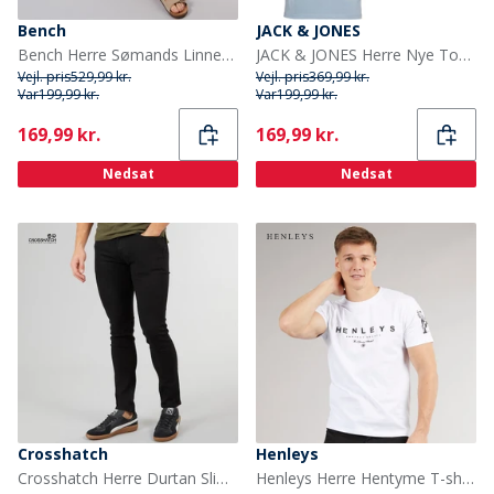
Bench
JACK & JONES
Bench Herre Sømands Linned Blanding Bukser Navy
JACK & JONES Herre Nye Tom Rundhals T-Shirts 3-pak Hvid/Ashley Blå/Milieu Grøn
Vejl. pris
529,99 kr.
Vejl. pris
369,99 kr.
Var
199,99 kr.
Var
199,99 kr.
Current
Current
169,99 kr.
169,99 kr.
Nedsat
Nedsat
Crosshatch
Henleys
Crosshatch Herre Durtan Slim Fit Jeans Sort Vask
Henleys Herre Hentyme T-shirts Hvid