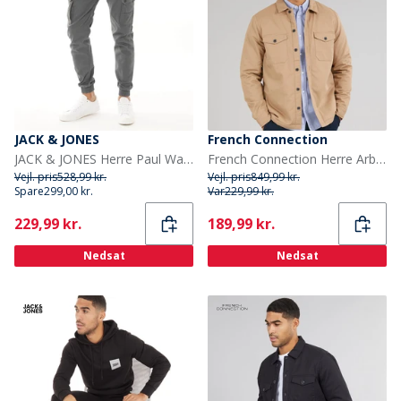
JACK & JONES
French Connection
JACK & JONES Herre Paul Warner AKM 111 Cargobukser Asfalt
French Connection Herre Arbejdsjakke Borg Kamel
Vejl. pris
528,99 kr.
Vejl. pris
849,99 kr.
Spare
299,00 kr.
Var
229,99 kr.
Current
Current
229,99 kr.
189,99 kr.
Nedsat
Nedsat