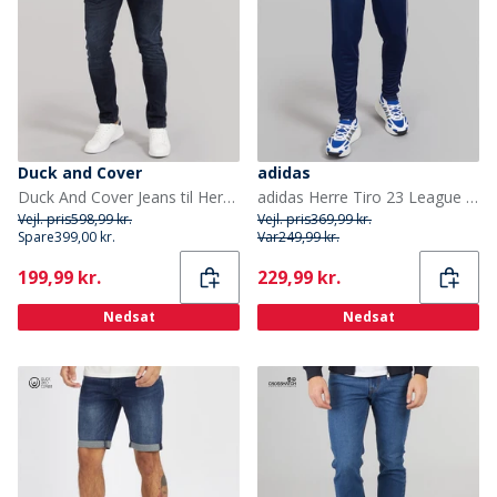
Duck and Cover
adidas
Duck And Cover Jeans til Herre Maylead Slim Fit Blå Sort
adidas Herre Tiro 23 League træningsbukser Team Navy Blue/Hvid
Vejl. pris
598,99 kr.
Vejl. pris
369,99 kr.
Spare
399,00 kr.
Var
249,99 kr.
Current
Current
199,99 kr.
229,99 kr.
Nedsat
Nedsat