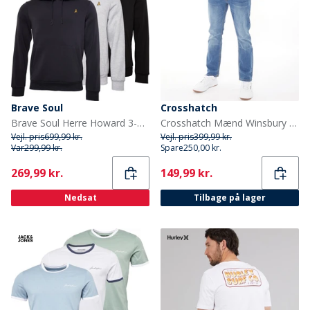
Brave Soul
Crosshatch
Brave Soul Herre Howard 3-pak Hoodies Sort/Grå/Blå
Crosshatch Mænd Winsbury Bootcut Jeans Stenvasket
Vejl. pris
699,99 kr.
Vejl. pris
399,99 kr.
Var
299,99 kr.
Spare
250,00 kr.
Current
Current
269,99 kr.
149,99 kr.
Nedsat
Tilbage på lager