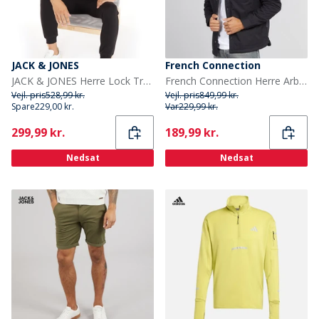
JACK & JONES
French Connection
JACK & JONES Herre Lock Træningssæt Sort
French Connection Herre Arbejdsmand Borg Overshirt Marine
Vejl. pris
528,99 kr.
Vejl. pris
849,99 kr.
Spare
229,00 kr.
Var
229,99 kr.
Current
Current
299,99 kr.
189,99 kr.
Nedsat
Nedsat