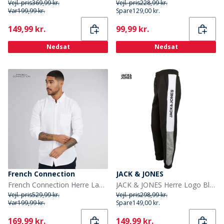
Vejl. pris
369,99 kr.
Vejl. pris
228,99 kr.
Var
199,99 kr.
Spare
129,00 kr.
Current
Current
149,99 kr.
99,99 kr.
Nedsat
Nedsat
French Connection
JACK & JONES
French Connection Herre Langærmet shirts Hvid
JACK & JONES Herre Logo Blocking Joggingbukser Sort
Vejl. pris
529,99 kr.
Vejl. pris
298,99 kr.
Var
199,99 kr.
Spare
149,00 kr.
Current
Current
169,99 kr.
149,99 kr.