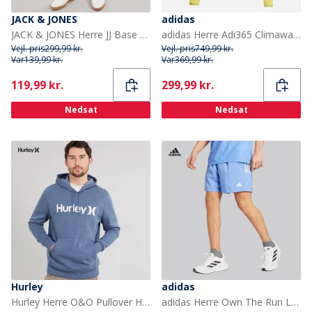
JACK & JONES
adidas
JACK & JONES Herre JJ Base Chino shorts Olivengrøn
adidas Herre Adi365 Climawarm+ Løbe Half Zip Top Preloved Lime
Vejl. pris
299,99 kr.
Vejl. pris
749,99 kr.
Var
139,99 kr.
Var
369,99 kr.
Current
Current
119,99 kr.
299,99 kr.
Nedsat
Nedsat
Hurley
adidas
Hurley Herre O&O Pullover Hættetrøje Dark Blue
adidas Herre Own The Run Løbeshorts Blue Fushion