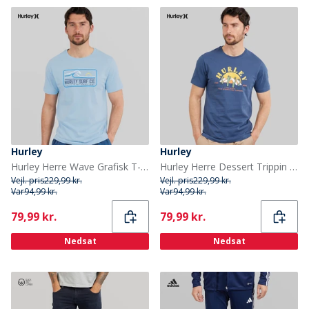
Hurley
Hurley
Hurley Herre Wave Grafisk T-shirt Baby Blue
Hurley Herre Dessert Trippin Grafik T-shirt Industrial Blue
Vejl. pris
229,99 kr.
Vejl. pris
229,99 kr.
Var
94,99 kr.
Var
94,99 kr.
Current
Current
79,99 kr.
79,99 kr.
Nedsat
Nedsat