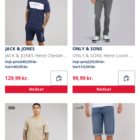
JACK & JONES
ONLY & SONS
JACK & JONES Herre Chester T-shirt Og Shorts Sæt Navy Blazer
ONLY & SONS Herre Loom Box Jeans Grey Denim
Vejl. pris
349,99 kr.
Vejl. pris
229,99 kr.
Var
149,99 kr.
Var
119,99 kr.
Current
Current
129,99 kr.
99,99 kr.
Nedsat
Nedsat