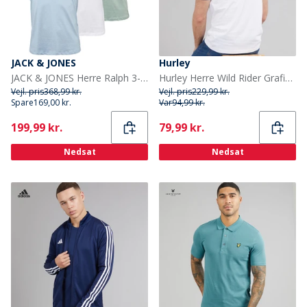
JACK & JONES
Hurley
JACK & JONES Herre Ralph 3-pak T-shirts Hvid/Ashley Blå/Grøn Milieu
Hurley Herre Wild Rider Grafisk T-shirt White Traditional
Vejl. pris
368,99 kr.
Vejl. pris
229,99 kr.
Spare
169,00 kr.
Var
94,99 kr.
Current
Current
199,99 kr.
79,99 kr.
Nedsat
Nedsat