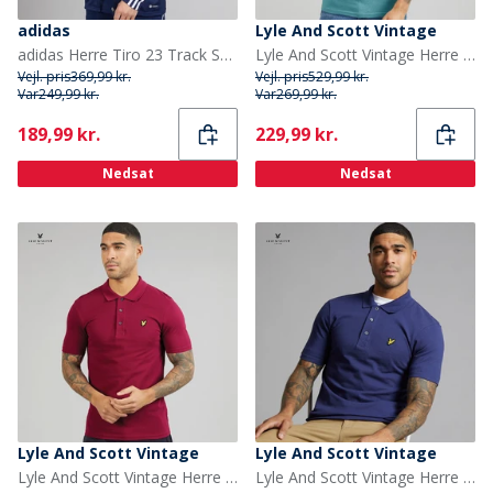
adidas
Lyle And Scott Vintage
adidas Herre Tiro 23 Track Sport træningstrøjer Flade
Lyle And Scott Vintage Herre Poloskjorte Blue Storm
Vejl. pris
369,99 kr.
Vejl. pris
529,99 kr.
Var
249,99 kr.
Var
269,99 kr.
Current
Current
189,99 kr.
229,99 kr.
Nedsat
Nedsat
Lyle And Scott Vintage
Lyle And Scott Vintage
Lyle And Scott Vintage Herre Poloskjorte Rich Burgundy
Lyle And Scott Vintage Herre Poloskjorte Deep Indigo