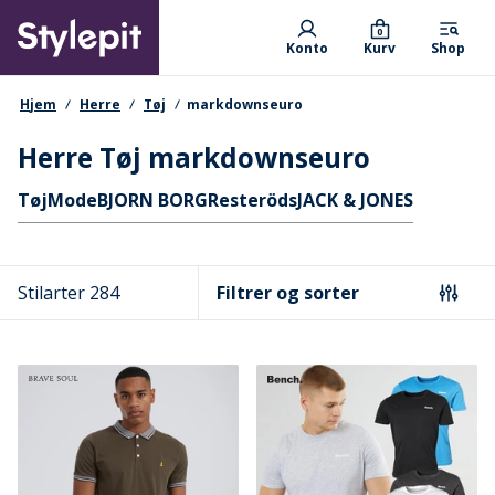
Skip
Primary departments
to
0
Konto
Kurv
Shop
main
content
navigationssti
Hjem
Herre
Tøj
markdownseuro
Herre Tøj markdownseuro
Hurtige links
Tøj
Mode
BJORN BORG
Resteröds
JACK & JONES
Stilarter 284
Filtrer og sorter