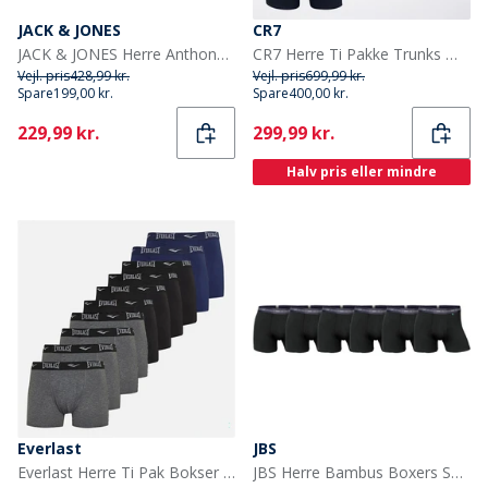
JACK & JONES
CR7
JACK & JONES Herre Anthony Boxer shorts Sort
CR7 Herre Ti Pakke Trunks Multicolour
Vejl. pris
428,99 kr.
Vejl. pris
699,99 kr.
Spare
199,00 kr.
Spare
400,00 kr.
Current
Current
229,99 kr.
299,99 kr.
Halv pris eller mindre
Everlast
JBS
Everlast Herre Ti Pak Bokser Sort Multi
JBS Herre Bambus Boxers Sort 6-pak