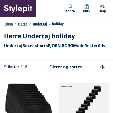
Skip
Primary departments
to
0
Konto
Kurv
Shop
main
content
navigationssti
Hjem
Herre
Undertøj
holiday
Herre Undertøj holiday
Hurtige links
Undertøj
Boxer shorts
BJORN BORG
Mode
Resteröds
Stilarter 116
Filtrer og sorter