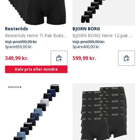
Resteröds
BJORN BORG
Resteröds Herre Ti Pak Boksershorts Sort
BJORN BORG Herre 12-pak Bomuld Stretch Boxers Multipack 1
Vejl. pris
999,99 kr.
Vejl. pris
999,99 kr.
Spare
650,00 kr.
Spare
400,00 kr.
Current
Current
349,99 kr.
599,99 kr.
Halv pris eller mindre