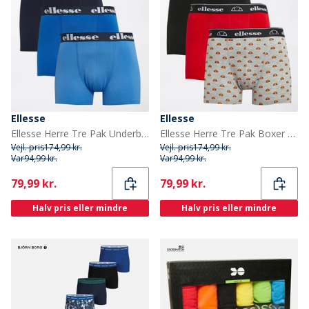
Ellesse
Ellesse
Ellesse Herre Tre Pak Underbukser Marineblå / Blå
Ellesse Herre Tre Pak Boxer Trunks Sort/Grå/Rød
Vejl. pris
174,99 kr.
Vejl. pris
174,99 kr.
Var
94,99 kr.
Var
94,99 kr.
Current
Current
79,99 kr.
79,99 kr.
Halv pris eller mindre
Halv pris eller mindre