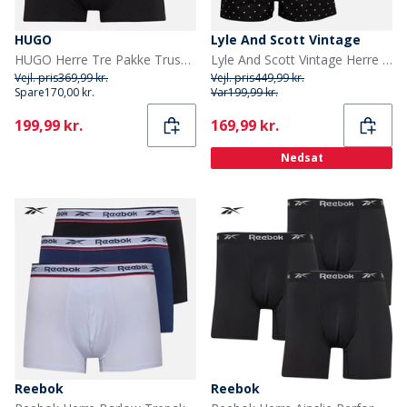
HUGO
Lyle And Scott Vintage
HUGO Herre Tre Pakke Trusser Sort
Lyle And Scott Vintage Herre Melrose Tre Pak Boxers Aop/Granite Gray/Sort
Vejl. pris
369,99 kr.
Vejl. pris
449,99 kr.
Spare
170,00 kr.
Var
199,99 kr.
Current
Current
199,99 kr.
169,99 kr.
Nedsat
Reebok
Reebok