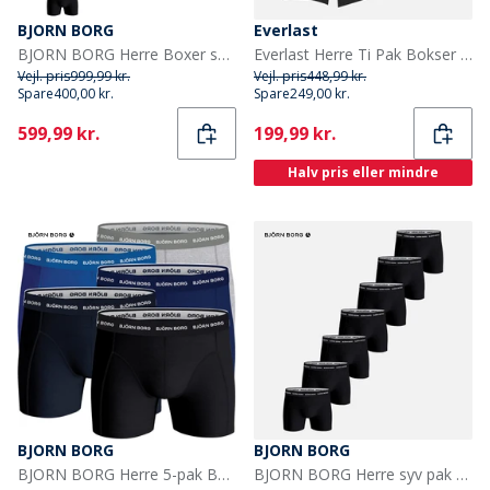
BJORN BORG
Everlast
BJORN BORG Herre Boxer shorts Flerfarvet
Everlast Herre Ti Pak Bokser Sort
Vejl. pris
999,99 kr.
Vejl. pris
448,99 kr.
Spare
400,00 kr.
Spare
249,00 kr.
Current
Current
599,99 kr.
199,99 kr.
Halv pris eller mindre
BJORN BORG
BJORN BORG
BJORN BORG Herre 5-pak Boxers Multipak 9
BJORN BORG Herre syv pak bomuld stretch underbukser Multipak 1