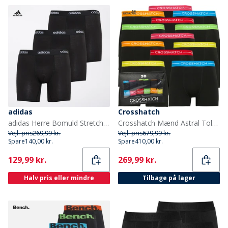
adidas
Crosshatch
adidas Herre Bomuld Stretch Tre Pak Boxer Shorts Sort/Sort/Sort
Crosshatch Mænd Astral Tolv Pakke Boxers Sort
Vejl. pris
269,99 kr.
Vejl. pris
679,99 kr.
Spare
140,00 kr.
Spare
410,00 kr.
Current
Current
129,99 kr.
269,99 kr.
Halv pris eller mindre
Tilbage på lager