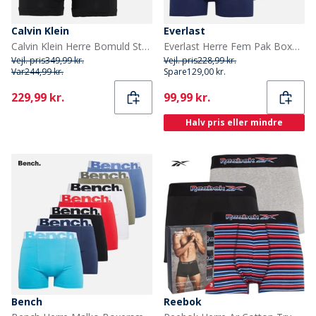
Calvin Klein
Everlast
Calvin Klein Herre Bomuld Stretch Tre Pak Boxer Trusser Sort/Sort
Everlast Herre Fem Pak Boxer Trusser Sort/Grå/Blå
Vejl. pris
349,99 kr.
Vejl. pris
228,99 kr.
Var
244,99 kr.
Spare
129,00 kr.
Current
Current
229,99 kr.
99,99 kr.
Halv pris eller mindre
Bench
Reebok