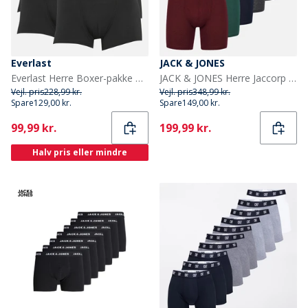
Everlast
JACK & JONES
Everlast Herre Boxer-pakke med 5 stykker Sort/Sort
JACK & JONES Herre Jaccorp Logo 6-pak Boxer Briefs Pack 4 Port Royal
Vejl. pris
228,99 kr.
Vejl. pris
348,99 kr.
Spare
129,00 kr.
Spare
149,00 kr.
Current
Current
99,99 kr.
199,99 kr.
Halv pris eller mindre