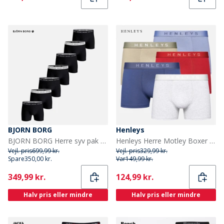
BJORN BORG
Henleys
BJORN BORG Herre syv pak bomuld stretch bokser multipack 2
Henleys Herre Motley Boxer shorts Flerfarvet
Vejl. pris
699,99 kr.
Vejl. pris
329,99 kr.
Spare
350,00 kr.
Var
149,99 kr.
Current
Current
349,99 kr.
124,99 kr.
Halv pris eller mindre
Halv pris eller mindre