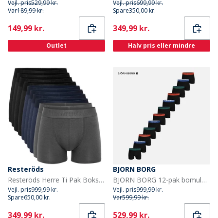
Vejl. pris
529,99 kr.
Vejl. pris
699,99 kr.
Var
189,99 kr.
Spare
350,00 kr.
Current
Current
149,99 kr.
349,99 kr.
Outlet
Halv pris eller mindre
Resteröds
BJORN BORG
Resteröds Herre Ti Pak Boksershorts Multifarvet
BJORN BORG 12-pak bomulds stretch boxers Multipack 1
Vejl. pris
999,99 kr.
Vejl. pris
999,99 kr.
Spare
650,00 kr.
Var
599,99 kr.
Current
Current
349,99 kr.
529,99 kr.