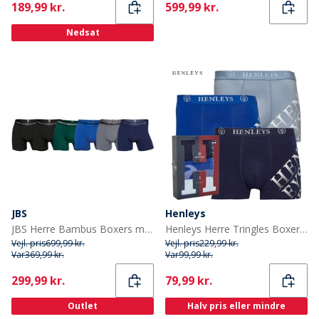
Current
Current
189,99 kr.
599,99 kr.
Nedsat
JBS
Henleys
JBS Herre Bambus Boxers med seks pakning Multifarvet
Henleys Herre Tringles Boxer shorts Flerfarvet
Vejl. pris
699,99 kr.
Vejl. pris
229,99 kr.
Var
369,99 kr.
Var
99,99 kr.
Current
Current
299,99 kr.
79,99 kr.
Outlet
Halv pris eller mindre