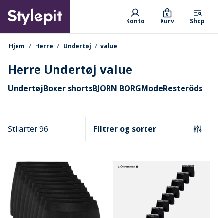
Skip
Primary departments
to
0
Konto
Kurv
Shop
main
content
navigationssti
Hjem
Herre
Undertøj
value
Herre Undertøj value
Hurtige links
Undertøj
Boxer shorts
BJORN BORG
Mode
Resteröds
Stilarter 96
Filtrer og sorter