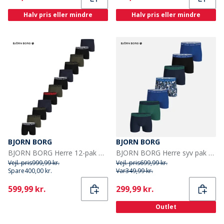
Halv pris eller mindre
Halv pris eller mindre
BJORN BORG
BJORN BORG
BJORN BORG Herre 12-pak Bomuld Stretch Boxers Multipak 1
BJORN BORG Herre syv pak bomuld stretch boxers Multipack 3
Vejl. pris
999,99 kr.
Vejl. pris
699,99 kr.
Spare
400,00 kr.
Var
349,99 kr.
Current
Current
599,99 kr.
299,99 kr.
Outlet