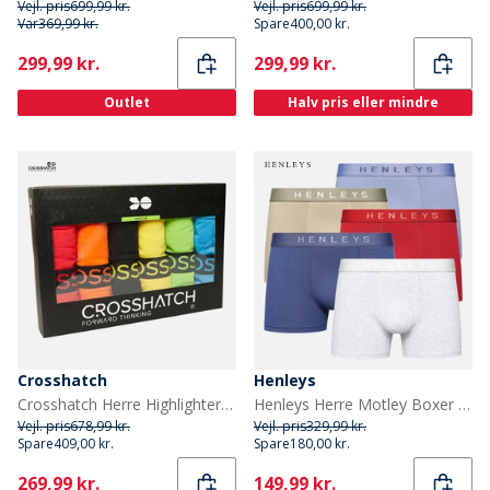
Vejl. pris
699,99 kr.
Vejl. pris
699,99 kr.
Var
369,99 kr.
Spare
400,00 kr.
Current
Current
299,99 kr.
299,99 kr.
Outlet
Halv pris eller mindre
Crosshatch
Henleys
Crosshatch Herre Highlighter 12-pak Boksershorts Assorteret
Henleys Herre Motley Boxer shorts Flerfarvet
Vejl. pris
678,99 kr.
Vejl. pris
329,99 kr.
Spare
409,00 kr.
Spare
180,00 kr.
Current
Current
269,99 kr.
149,99 kr.