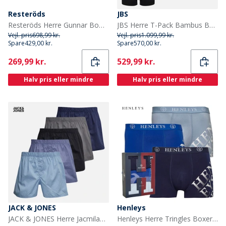
Resteröds
JBS
Resteröds Herre Gunnar Bomuld 7 pak Boxers Sort
JBS Herre T-Pack Bambus Bokser Sort
Vejl. pris
698,99 kr.
Vejl. pris
1.099,99 kr.
Spare
429,00 kr.
Spare
570,00 kr.
Current
Current
269,99 kr.
529,99 kr.
Halv pris eller mindre
Halv pris eller mindre
JACK & JONES
Henleys
JACK & JONES Herre Jacmilano Fem Pak Boxer Chambray Blue Troposphere/City Skyline/Naval/Sort
Henleys Herre Tringles Boxer shorts Flerfarvet