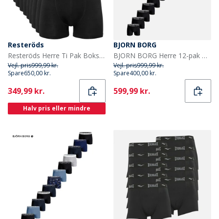
Resteröds
BJORN BORG
Resteröds Herre Ti Pak Boksershorts Sort
BJORN BORG Herre 12-pak Bomuld Stretch Boxers Multipack 1
Vejl. pris
999,99 kr.
Vejl. pris
999,99 kr.
Spare
650,00 kr.
Spare
400,00 kr.
Current
Current
349,99 kr.
599,99 kr.
Halv pris eller mindre