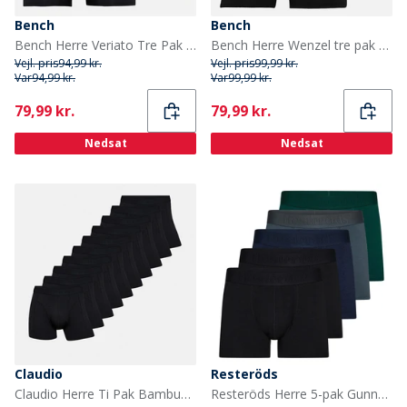
Bench
Bench
Bench Herre Veriato Tre Pak Mikrofiber Boksershorts Sort/Khaki/Steel Grey
Bench Herre Wenzel tre pak boxershorts Sort
Vejl. pris
94,99 kr.
Vejl. pris
99,99 kr.
Var
94,99 kr.
Var
99,99 kr.
Current
Current
79,99 kr.
79,99 kr.
Nedsat
Nedsat
Claudio
Resteröds
Claudio Herre Ti Pak Bambus Boksershorts Sort
Resteröds Herre 5-pak Gunnar Boxers Multifarvet