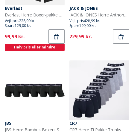
Everlast
JACK & JONES
Everlast Herre Boxer-pakke med 5 stykker Sort/Sort
JACK & JONES Herre Anthony Boxer shorts Sort
Vejl. pris
228,99 kr.
Vejl. pris
428,99 kr.
Spare
129,00 kr.
Spare
199,00 kr.
Current
Current
99,99 kr.
229,99 kr.
Halv pris eller mindre
JBS
CR7
JBS Herre Bambus Boxers Sort 6-pak
CR7 Herre Ti Pakke Trunks Multicolour