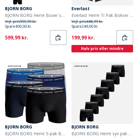
BJORN BORG
Everlast
BJORN BORG Herre Boxer shorts Flerfarvet
Everlast Herre Ti Pak Bokser Sort
Vejl. pris
999,99 kr.
Vejl. pris
448,99 kr.
Spare
400,00 kr.
Spare
249,00 kr.
Current
Current
599,99 kr.
199,99 kr.
Halv pris eller mindre
BJORN BORG
BJORN BORG
BJORN BORG Herre 5-pak Boxers Multipak 9
BJORN BORG Herre syv pak bomuld stretch underbukser Multipak 1