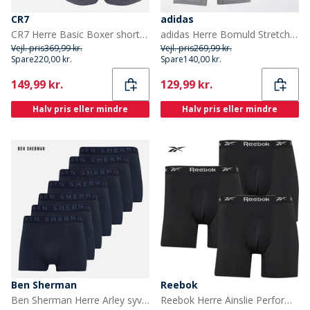
CR7
adidas
CR7 Herre Basic Boxer shorts Flerfarvet
adidas Herre Bomuld Stretch Tre Pak Boxer Shorts Navy/Grå/Olive
Vejl. pris
369,99 kr.
Vejl. pris
269,99 kr.
Spare
220,00 kr.
Spare
140,00 kr.
Current
Current
149,99 kr.
129,99 kr.
Halv pris eller mindre
Halv pris eller mindre
Ben Sherman
Reebok
Ben Sherman Herre Arley syv pak boxer trusser Navy
Reebok Herre Ainslie Performance 3-pak Medium Trunks Sort