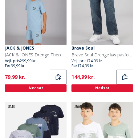
JACK & JONES
Brave Soul
JACK & JONES Drenge Theo T Shirt og Shorts Sæt Mountain Spring
Brave Soul Drenge løs pasform jeans mellemtrådet blå
Vejl. pris
299,99 kr.
Vejl. pris
174,99 kr.
Før
99,99 kr.
Før
174,99 kr.
Current
Current
79,99 kr.
144,99 kr.
Nedsat
Nedsat