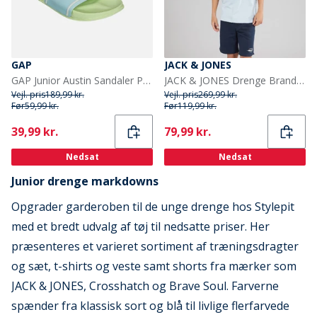
GAP
JACK & JONES
GAP Junior Austin Sandaler Pastel Green Santorini
JACK & JONES Drenge Brandon T shirt Og Shorts Sæt Celestial Blue
Vejl. pris
189,99 kr.
Vejl. pris
269,99 kr.
Før
59,99 kr.
Før
119,99 kr.
Current
Current
39,99 kr.
79,99 kr.
Nedsat
Nedsat
Junior drenge markdowns
Opgrader garderoben til de unge drenge hos Stylepit
med et bredt udvalg af tøj til nedsatte priser. Her
præsenteres et varieret sortiment af træningsdragter
og sæt, t-shirts og veste samt shorts fra mærker som
JACK & JONES, Crosshatch og Brave Soul. Farverne
spænder fra klassisk sort og blå til livlige flerfarvede