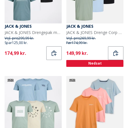
JACK & JONES
JACK & JONES
JACK & JONES Drengepak med 3 Luke T-shirts Sort
JACK & JONES Drenge Corp Tre Pak T shirts Cashmere Blue
Vejl. pris
299,99 kr.
Vejl. pris
269,99 kr.
Spar
125,00 kr.
Før
174,99 kr.
Current
Current
174,99 kr.
149,99 kr.
Nedsat