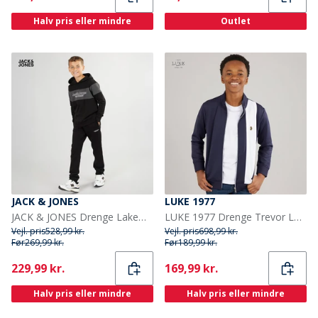
Halv pris eller mindre
Outlet
JACK & JONES
LUKE 1977
JACK & JONES Drenge Lakewood Hættetrøje Og Joggingbukser Træningsdragt Sort/Mørk Grå Marl Panel
LUKE 1977 Drenge Trevor Løbe overdele Blå
Vejl. pris
528,99 kr.
Vejl. pris
698,99 kr.
Før
269,99 kr.
Før
189,99 kr.
Current
Current
229,99 kr.
169,99 kr.
Halv pris eller mindre
Halv pris eller mindre