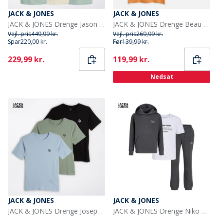
JACK & JONES
JACK & JONES
JACK & JONES Drenge Jason T-shirts Flerfarvet
JACK & JONES Drenge Beau tre pak T-shirts Quartz Pink
Vejl. pris
449,99 kr.
Vejl. pris
269,99 kr.
Spar
220,00 kr.
Før
139,99 kr.
Current
Current
229,99 kr.
119,99 kr.
Nedsat
JACK & JONES
JACK & JONES
JACK & JONES Drenge Joseph Tre Pak T-shirts Iceberg Green
JACK & JONES Drenge Niko Hætte Tre Delt Træningsdragt Og T-Shirt Sæt Asfalt/Hvid