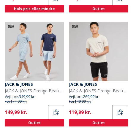
Halv pris eller mindre
Outlet
JACK & JONES
JACK & JONES
JACK & JONES Drenge Beau 2 Pak T-shirts og Shorts Sæt Cashmere Blue
JACK & JONES Drenge Beau T Shirt Og Shorts Sæt Moonbeam
Vejl. pris
349,99 kr.
Vejl. pris
269,99 kr.
Før
174,99 kr.
Før
149,99 kr.
Current
Current
149,99 kr.
119,99 kr.
Outlet
Outlet