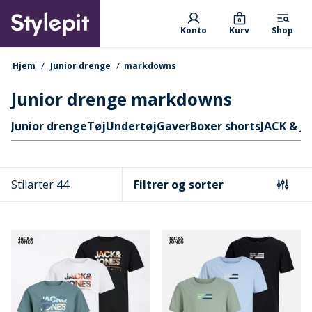
Skip
Primary departments
to
0
Konto
Kurv
Shop
main
content
navigationssti
Hjem
Junior drenge
markdowns
Junior drenge markdowns
Hurtige links
Junior drenge
Tøj
Undertøj
Gaver
Boxer shorts
JACK & J
Stilarter 44
Filtrer og sorter