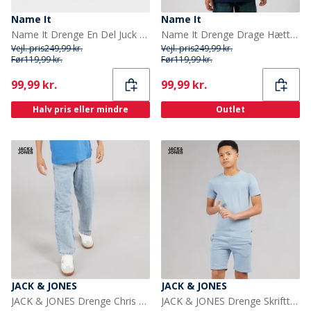
Name It
Name It
Name It Drenge En Del Juck Hættetrøje Sort
Name It Drenge Drage Hættetrøje Navy Blazer
Vejl. pris
249,99 kr.
Vejl. pris
249,99 kr.
Før
119,99 kr.
Før
119,99 kr.
Current
Current
99,99 kr.
99,99 kr.
Halv pris eller mindre
Outlet
JACK & JONES
JACK & JONES
JACK & JONES Drenge Chris Original AKM 932 Relaxed Fit Jeans Blue Denim
JACK & JONES Drenge Skrifttype T-shirt Og Shorts Sæt Ashley Blue