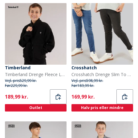
Timberland
Crosshatch
Timberland Drenge Fleece Lynlås Gennem Sort
Crosshatch Drenge Slim To Pak Jeans Mellem Vask/Sort Vasket
Vejl. pris
529,99 kr.
Vejl. pris
598,99 kr.
Før
229,99 kr.
Før
189,99 kr.
Current
Current
189,99 kr.
169,99 kr.
Outlet
Halv pris eller mindre