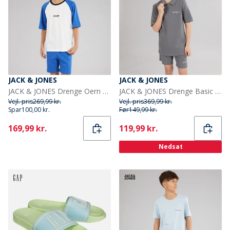
JACK & JONES
JACK & JONES
JACK & JONES Drenge Oern T shirt og Shorts Sæt Beaucoup Blue
JACK & JONES Drenge Basic Lynlås Polo Skjorte Og Shorts Sæt Castlerock
Vejl. pris
269,99 kr.
Vejl. pris
369,99 kr.
Spar
100,00 kr.
Før
149,99 kr.
Current
Current
169,99 kr.
119,99 kr.
Nedsat