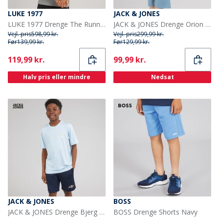
LUKE 1977
JACK & JONES
LUKE 1977 Drenge The Runner Sweatshirts Grå
JACK & JONES Drenge Orion T-shirt Og Shorts Sæt Mountain Spring
Vejl. pris
598,99 kr.
Vejl. pris
299,99 kr.
Før
139,99 kr.
Før
129,99 kr.
Current
Current
119,99 kr.
99,99 kr.
Halv pris eller mindre
Nedsat
JACK & JONES
BOSS
JACK & JONES Drenge Bjerg Tech T Shirt Og Shorts Sæt Cashmere Blue
BOSS Drenge Shorts Navy