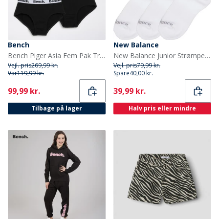
Bench
New Balance
Bench Piger Asia Fem Pak Trusser Sort
New Balance Junior Strømper med Polstring 3-pak Hvid
Vejl. pris
269,99 kr.
Vejl. pris
79,99 kr.
Var
119,99 kr.
Spare
40,00 kr.
Current
Current
99,99 kr.
39,99 kr.
Tilbage på lager
Halv pris eller mindre