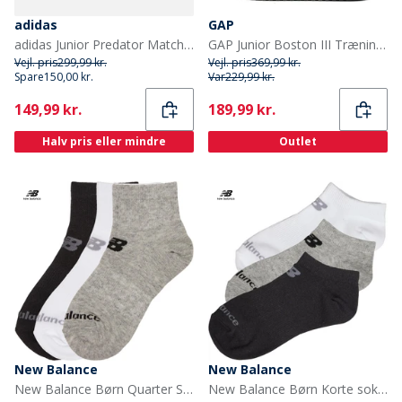
adidas
GAP
adidas Junior Predator Match Finger Save Målmandshandsker Lucid Lemon/Hvid/Lucid Pink
GAP Junior Boston III Træningssko Hvid
Vejl. pris
299,99 kr.
Vejl. pris
369,99 kr.
Spare
150,00 kr.
Var
229,99 kr.
Current
Current
149,99 kr.
189,99 kr.
Halv pris eller mindre
Outlet
New Balance
New Balance
New Balance Børn Quarter Sokker Flerfarvet
New Balance Børn Korte sokker Flerfarvet