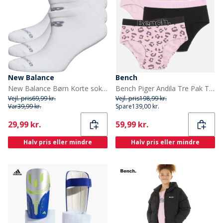
New Balance
Bench
New Balance Børn Korte sokker Hvid
Bench Piger Andila Tre Pak Trusser Lilac Aop/Sort/Lilac
Vejl. pris
69,99 kr.
Vejl. pris
198,99 kr.
Var
39,99 kr.
Spare
139,00 kr.
Current
Current
29,99 kr.
59,99 kr.
Halv pris eller mindre
Halv pris eller mindre