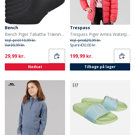
Bench
Trespass
Bench Piger Tabatha Trænings sokker Sort
Trespass Piger Amira Waterproof Præstation/Teknisk Lyserød
Vejl. pris
119,99 kr.
Vejl. pris
629,99 kr.
Var
39,99 kr.
Spare
430,00 kr.
Current
Current
29,99 kr.
199,99 kr.
Nedsat
Tilbage på lager