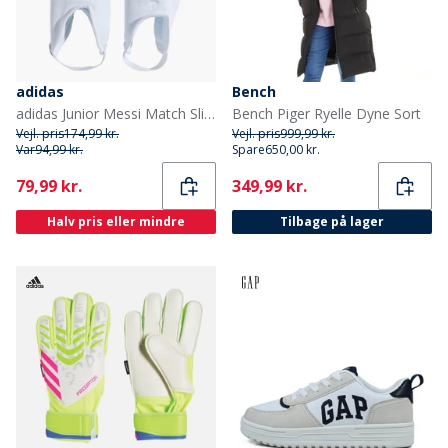
adidas
Bench
adidas Junior Messi Match Slip In Skinnebensklaver Silver Metallic/Lucid Blue/Solar Yellow
Bench Piger Ryelle Dyne Sort
Vejl. pris
174,99 kr.
Vejl. pris
999,99 kr.
Var
94,99 kr.
Spare
650,00 kr.
Current
Current
79,99 kr.
349,99 kr.
Halv pris eller mindre
Tilbage på lager