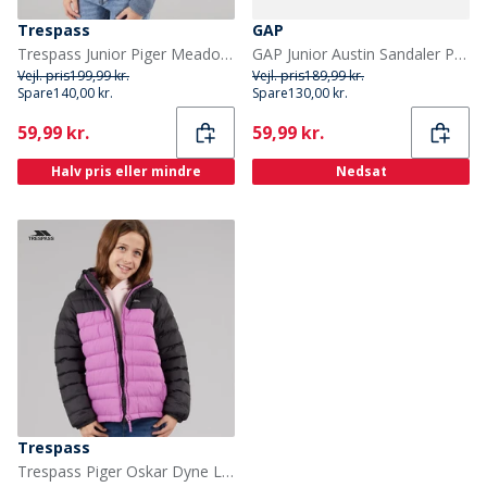
Trespass
GAP
Trespass Junior Piger Meadows Halv Lynlås Fleece Navy / Pink Logo
GAP Junior Austin Sandaler Pastel Green Santorini
Vejl. pris
199,99 kr.
Vejl. pris
189,99 kr.
Spare
140,00 kr.
Spare
130,00 kr.
Current
Current
59,99 kr.
59,99 kr.
Halv pris eller mindre
Nedsat
Trespass
Trespass Piger Oskar Dyne Lilla