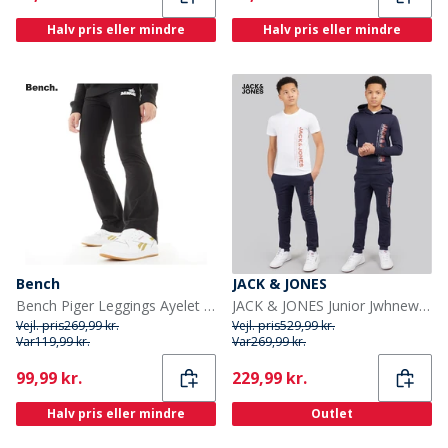
Halv pris eller mindre
Halv pris eller mindre
Bench
JACK & JONES
Bench Piger Leggings Ayelet Puff Print Sort
JACK & JONES Junior Jwhnew Struktur Tre Pak Træningsdragt Og T-shirt Sæt Navy Blazer
Vejl. pris
269,99 kr.
Vejl. pris
529,99 kr.
Var
119,99 kr.
Var
269,99 kr.
Current
Current
99,99 kr.
229,99 kr.
Halv pris eller mindre
Outlet