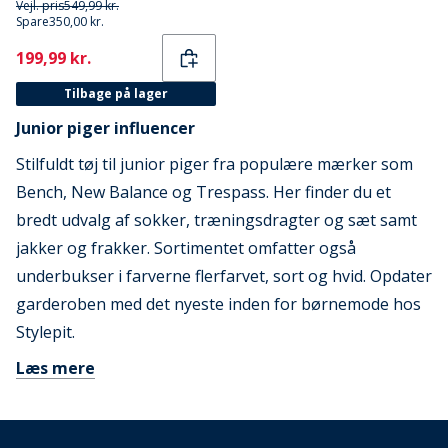
Vejl. pris
549,99 kr.
Spare
350,00 kr.
Current
199,99 kr.
Tilbage på lager
Junior piger influencer
Stilfuldt tøj til junior piger fra populære mærker som
Bench, New Balance og Trespass. Her finder du et
bredt udvalg af sokker, træningsdragter og sæt samt
jakker og frakker. Sortimentet omfatter også
underbukser i farverne flerfarvet, sort og hvid. Opdater
garderoben med det nyeste inden for børnemode hos
Stylepit.
Læs mere