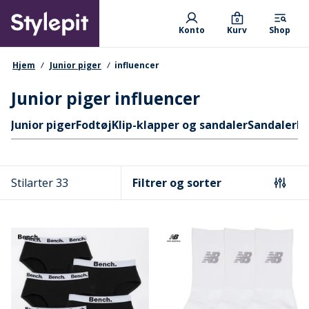
Skip
Primary departments
to
0
Konto
Kurv
Shop
main
content
navigationssti
Hjem
Junior piger
influencer
Junior piger influencer
Hurtige links
Junior piger
Fodtøj
Klip-klapper og sandaler
Sandaler
Bi
Stilarter 33
Filtrer og sorter