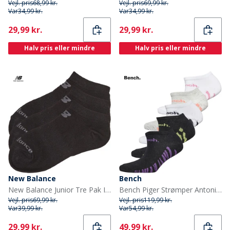
Vejl. pris
68,99 kr.
Vejl. pris
69,99 kr.
Var
34,99 kr.
Var
34,99 kr.
Current
Current
29,99 kr.
29,99 kr.
Halv pris eller mindre
Halv pris eller mindre
New Balance
Bench
New Balance Junior Tre Pak Ingen Synlige Sokker Sort
Bench Piger Strømper Antonia Træningssokker 5-pak Asstd
Vejl. pris
69,99 kr.
Vejl. pris
119,99 kr.
Var
39,99 kr.
Var
54,99 kr.
Current
Current
29,99 kr.
49,99 kr.