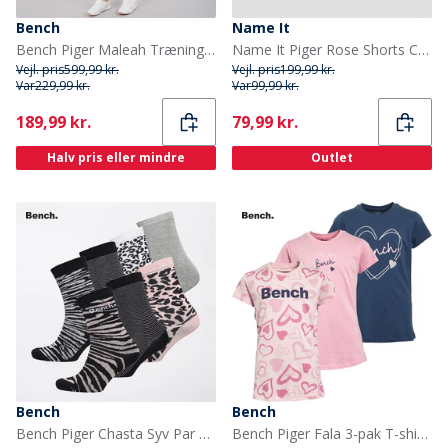
Bench
Name It
Bench Piger Maleah Træningsdragt Sort
Name It Piger Rose Shorts Cement Zebra
Vejl. pris
599,99 kr.
Vejl. pris
199,99 kr.
Var
229,99 kr.
Var
99,99 kr.
Current
Current
189,99 kr.
79,99 kr.
Halv pris eller mindre
Outlet
Bench
Bench
Bench Piger Chasta Syv Par Sokker Assorteret
Bench Piger Fala 3-pak T-shirts Blå/Pink Hjerte/Pink