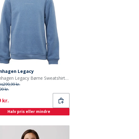
nhagen Legacy
Copenhagen Legacy Børne Sweatshirt Denim Melange
ris
299,99 kr.
99 kr.
ent
 kr.
Halv pris eller mindre