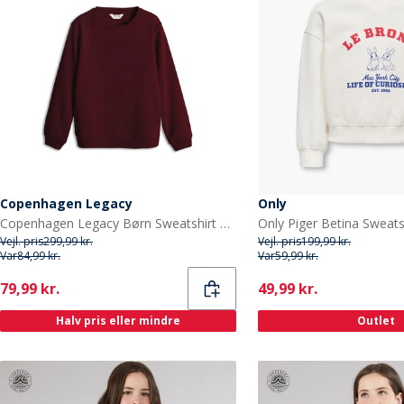
Copenhagen Legacy
Only
Copenhagen Legacy Børn Sweatshirt Bordeaux
Vejl. pris
299,99 kr.
Vejl. pris
199,99 kr.
Var
84,99 kr.
Var
59,99 kr.
Current
Current
79,99 kr.
49,99 kr.
Halv pris eller mindre
Outlet