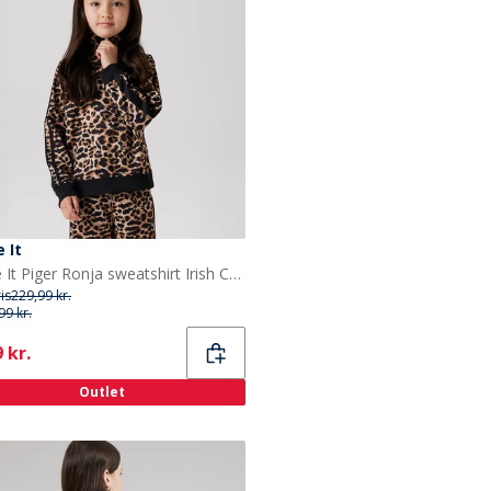
 It
Name It Piger Ronja sweatshirt Irish Cream
ris
229,99 kr.
99 kr.
ent
 kr.
Outlet