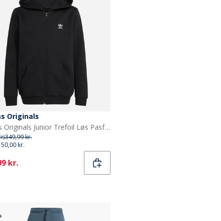
s Originals
adidas Originals Junior Trefoil Løs Pasform Fuld Zip Hættetrøje Sort
ris
349,99 kr.
150,00 kr.
ent
9 kr.