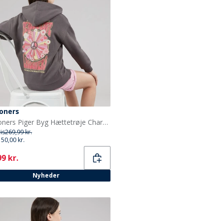
oners
Lagooners Piger Byg Hættetrøje Charcoal
ris
269,99 kr.
150,00 kr.
ent
9 kr.
Nyheder