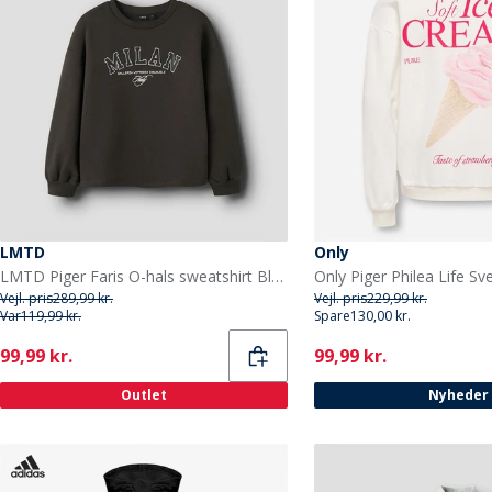
LMTD
Only
LMTD Piger Faris O-hals sweatshirt Black Coffee
Vejl. pris
289,99 kr.
Vejl. pris
229,99 kr.
Var
119,99 kr.
Spare
130,00 kr.
Current
Current
99,99 kr.
99,99 kr.
Outlet
Nyheder