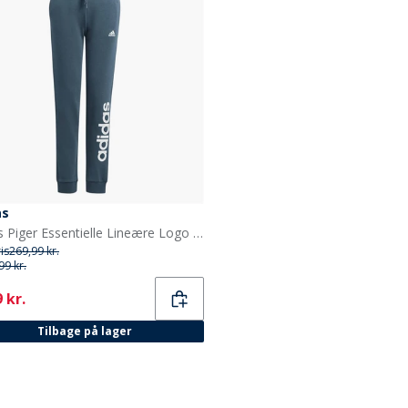
as
adidas Piger Essentielle Lineære Logo Bomuldsbukser Arctic Night/Hvid
ris
269,99 kr.
99 kr.
ent
 kr.
Tilbage på lager