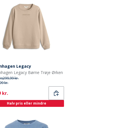
nhagen Legacy
hagen Legacy Børne Trøje Ørken
ris
299,99 kr.
99 kr.
ent
 kr.
Halv pris eller mindre