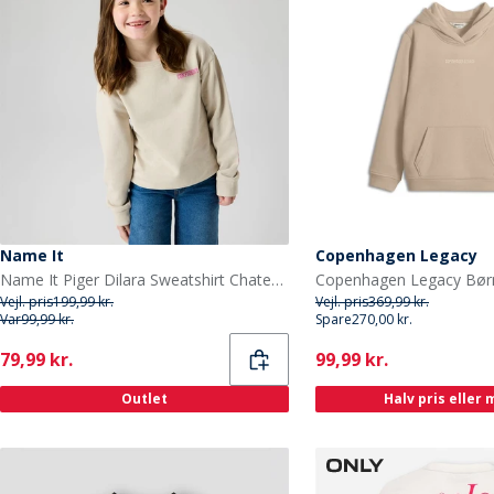
Name It
Copenhagen Legacy
Name It Piger Dilara Sweatshirt Chateau Gray
Vejl. pris
199,99 kr.
Vejl. pris
369,99 kr.
Var
99,99 kr.
Spare
270,00 kr.
Current
Current
79,99 kr.
99,99 kr.
Outlet
Halv pris eller