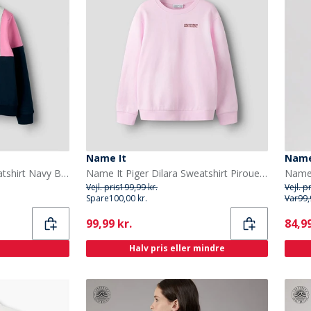
Name It
Name
Name It Piger Nilea Sweatshirt Navy Blazer
Name It Piger Dilara Sweatshirt Pirouette
Vejl. pris
199,99 kr.
Vejl. p
Spare
100,00 kr.
Var
99,
Current
Curr
99,99 kr.
84,99
Halv pris eller mindre