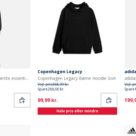
Copenhagen Legacy
adida
adidas Børne sæsonbestemte essentials camouflage træningsdragt Sort/Carbon
Copenhagen Legacy Børne Hoodie Sort
Vejl. pris
368,99 kr.
Vejl. p
Spare
269,00 kr.
Spare
Current
Curr
99,99 kr.
199,9
Halv pris eller mindre