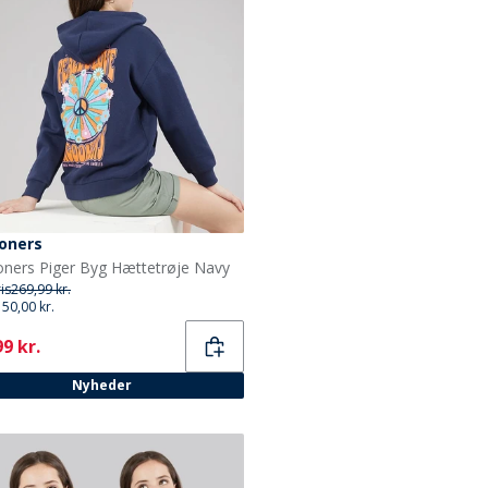
oners
ners Piger Byg Hættetrøje Navy
ris
269,99 kr.
150,00 kr.
ent
9 kr.
Nyheder