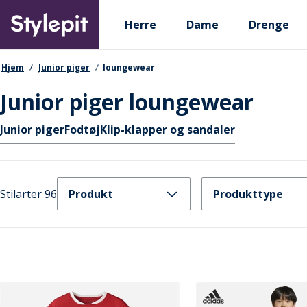
Skip
Primary departments
to
Herre
Dame
Drenge
main
content
navigationssti
Hjem
Junior piger
loungewear
Junior piger loungewear
Hurtige links
Junior piger
Fodtøj
Klip-klapper og sandaler
Stilarter 96
Produkt
Produkttype