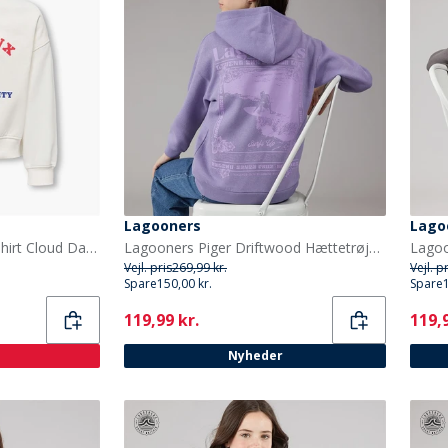
Lagooners
Lago
Only Piger Betina Sweatshirt Cloud Dancer
Lagooners Piger Driftwood Hættetrøje Violet
Vejl. pris
269,99 kr.
Vejl. p
Spare
150,00 kr.
Spare
Current
Curr
119,99 kr.
119,9
Nyheder