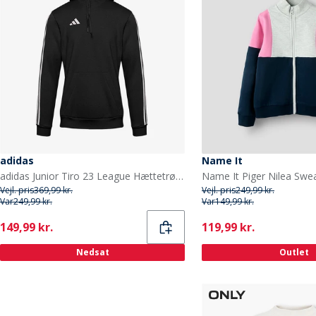
adidas
Name It
adidas Junior Tiro 23 League Hættetrøje Sort
Vejl. pris
369,99 kr.
Vejl. pris
249,99 kr.
Var
249,99 kr.
Var
149,99 kr.
Current
Current
149,99 kr.
119,99 kr.
Nedsat
Outlet