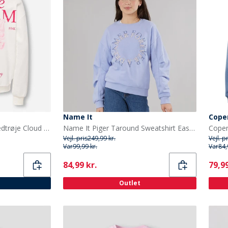
Name It
Cope
Only Piger Philea Life Svedtrøje Cloud Dancer
Name It Piger Taround Sweatshirt Easter Egg
Vejl. pris
249,99 kr.
Vejl. p
Var
99,99 kr.
Var
84,
Current
Curr
84,99 kr.
79,99
Outlet