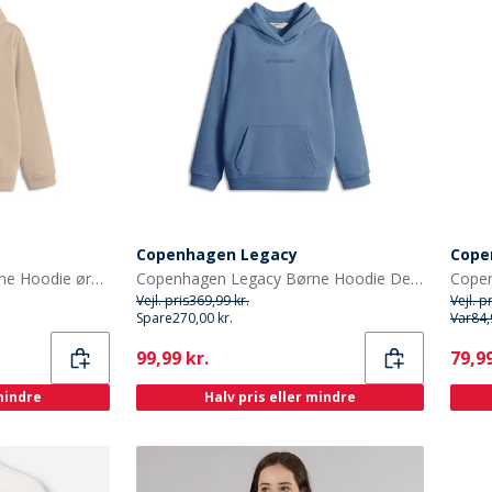
Copenhagen Legacy
Cope
Copenhagen Legacy Børne Hoodie ørken
Copenhagen Legacy Børne Hoodie Denim Melange
Copen
Vejl. pris
369,99 kr.
Vejl. p
Spare
270,00 kr.
Var
84,
Current
Curr
99,99 kr.
79,99
 mindre
Halv pris eller mindre