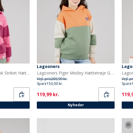
Lagooners
Lago
Lagooners Piger Elmbrook Stribet Hættetrøje Bright Pink
Lagooners Piger Mistley Hættetrøje Green Bay
Lagoo
Vejl. pris
269,99 kr.
Vejl. p
Spare
150,00 kr.
Spare
Current
Curr
119,99 kr.
119,9
Nyheder