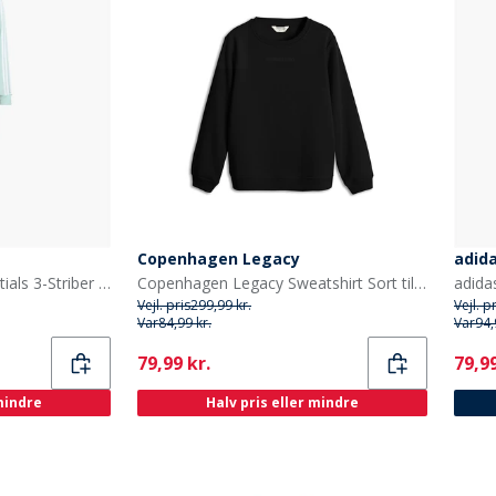
Copenhagen Legacy
adid
adidas Junior Piger Essentials 3-Striber Træningsdragt Semi Flash Aqua/Hvid
Copenhagen Legacy Sweatshirt Sort til drenge
Vejl. pris
299,99 kr.
Vejl. p
Var
84,99 kr.
Var
94,
Current
Curr
79,99 kr.
79,99
 mindre
Halv pris eller mindre