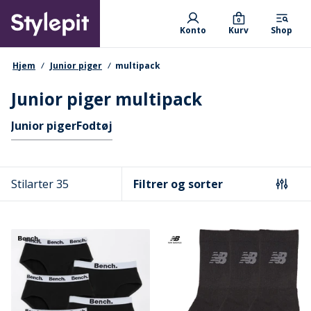
Skip
Primary departments
to
0
Konto
Kurv
Shop
main
content
navigationssti
Hjem
Junior piger
multipack
Junior piger multipack
Hurtige links
Junior piger
Fodtøj
Stilarter 35
Filtrer og sorter