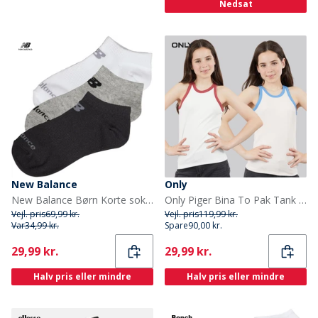
Nedsat
New Balance
Only
New Balance Børn Korte sokker Flerfarvet
Only Piger Bina To Pak Tank Toppe Mauve Chalk
Vejl. pris
69,99 kr.
Vejl. pris
119,99 kr.
Var
34,99 kr.
Spare
90,00 kr.
Current
Current
29,99 kr.
29,99 kr.
Halv pris eller mindre
Halv pris eller mindre