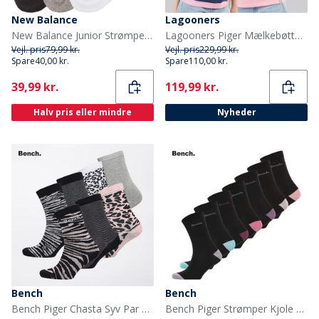
New Balance
Lagooners
New Balance Junior Strømper med Polstring 3-Pak Multi
Lagooners Piger Mælkebøtte To Pak T Shirts Pink
Vejl. pris
79,99 kr.
Vejl. pris
229,99 kr.
Spare
40,00 kr.
Spare
110,00 kr.
Current
Current
39,99 kr.
119,99 kr.
Halv pris eller mindre
Nyheder
Bench
Bench
Bench Piger Chasta Syv Par Sokker Assorteret
Bench Piger Strømper Kjole 7-pak Sort