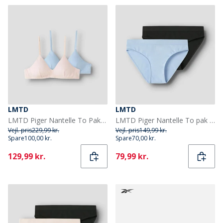
LMTD
LMTD
LMTD Piger Nantelle To Pak Bralettes Crystal Pink
LMTD Piger Nantelle To pak trusser Windsurfer
Vejl. pris
229,99 kr.
Vejl. pris
149,99 kr.
Spare
100,00 kr.
Spare
70,00 kr.
Current
Current
129,99 kr.
79,99 kr.