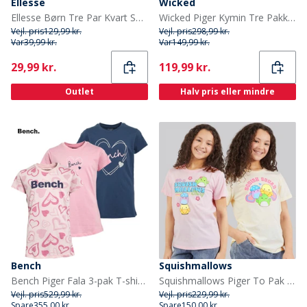
Ellesse
Wicked
Ellesse Børn Tre Par Kvart Sokker Hvid
Wicked Piger Kymin Tre Pakke T-Shirts Camilla/Bright White/Ballerina
Vejl. pris
129,99 kr.
Vejl. pris
298,99 kr.
Var
39,99 kr.
Var
149,99 kr.
Current
Current
29,99 kr.
119,99 kr.
Outlet
Halv pris eller mindre
Bench
Squishmallows
Bench Piger Fala 3-pak T-shirts Blå/Pink Hjerte/Pink
Squishmallows Piger To Pak T-shirts Gardenia/Ballerina
Vejl. pris
529,99 kr.
Vejl. pris
229,99 kr.
Spare
355,00 kr.
Spare
150,00 kr.