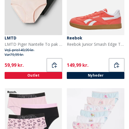
LMTD
Reebok
LMTD Piger Nantelle To pak trusser Crystal Pink/Sort
Reebok Junior Smash Edge Træningssko Sunset Coral/Electric Amber/Gum
Vejl. pris
149,99 kr.
Var
79,99 kr.
Current
Current
59,99 kr.
149,99 kr.
Outlet
Nyheder