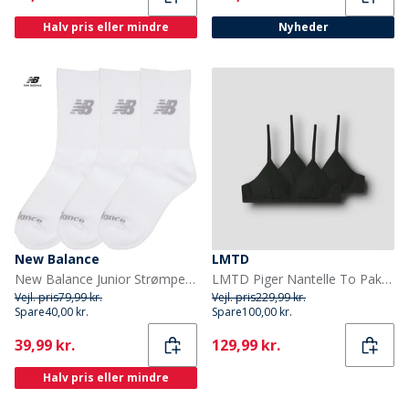
Halv pris eller mindre
Nyheder
New Balance
LMTD
New Balance Junior Strømper med Polstring 3-pak Hvid
LMTD Piger Nantelle To Pak Bralettes Sort
Vejl. pris
79,99 kr.
Vejl. pris
229,99 kr.
Spare
40,00 kr.
Spare
100,00 kr.
Current
Current
39,99 kr.
129,99 kr.
Halv pris eller mindre