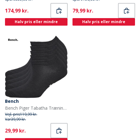
Current
Current
174,99 kr.
79,99 kr.
Halv pris eller mindre
Halv pris eller mindre
Bench
Bench Piger Tabatha Trænings sokker Sort
Vejl. pris
119,99 kr.
Var
39,99 kr.
Current
29,99 kr.