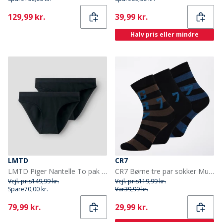
Current
Current
129,99 kr.
39,99 kr.
Halv pris eller mindre
LMTD
CR7
LMTD Piger Nantelle To pak trusser Sort
CR7 Børne tre par sokker Multicolour
Vejl. pris
149,99 kr.
Vejl. pris
119,99 kr.
Spare
70,00 kr.
Var
39,99 kr.
Current
Current
79,99 kr.
29,99 kr.