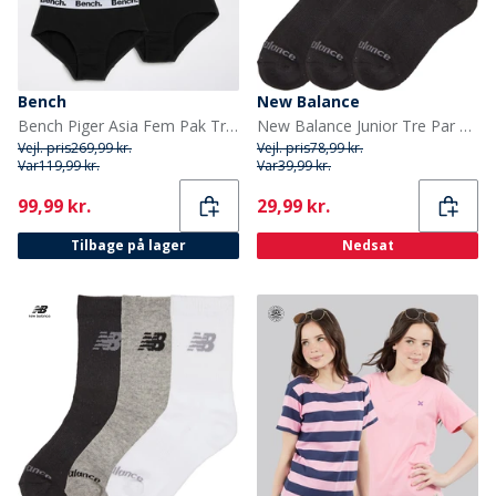
Bench
New Balance
Bench Piger Asia Fem Pak Trusser Sort
New Balance Junior Tre Par Polstrede Crew Sokker Sort
Vejl. pris
269,99 kr.
Vejl. pris
78,99 kr.
Var
119,99 kr.
Var
39,99 kr.
Current
Current
99,99 kr.
29,99 kr.
Tilbage på lager
Nedsat