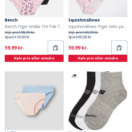
Bench
Squishmallows
Bench Piger Andila Tre Pak Trusser Lilac Aop/Sort/Lilac
Squishmallows Piger Seks pak trusser Pink Lavender/Hvid/Silver Cloud
Vejl. pris
198,99 kr.
Vejl. pris
149,99 kr.
Spare
139,00 kr.
Spare
90,00 kr.
Current
Current
59,99 kr.
59,99 kr.
Halv pris eller mindre
Halv pris eller mindre