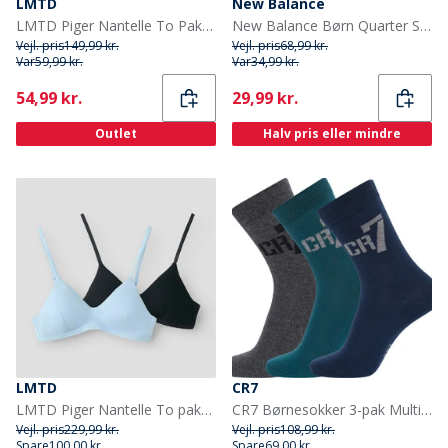
LMTD
New Balance
LMTD Piger Nantelle To Pak Underbukser Crystal Pink/Blå
New Balance Børn Quarter Sokker Flerfarvet
Vejl. pris
149,99 kr.
Vejl. pris
68,99 kr.
Var
59,99 kr.
Var
34,99 kr.
Current
Current
54,99 kr.
29,99 kr.
Outlet
Halv pris eller mindre
LMTD
CR7
LMTD Piger Nantelle To pakker Bralette Windsurfer
CR7 Børnesokker 3-pak Multifarvet
Vejl. pris
229,99 kr.
Vejl. pris
108,99 kr.
Spare
100,00 kr.
Spare
69,00 kr.