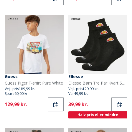
Guess
Ellesse
Guess Piger T-shirt Pure White
Ellesse Børn Tre Par Kvart Sokker Sort
Vejl. pris
189,99 kr.
Vejl. pris
129,99 kr.
Spare
60,00 kr.
Var
49,99 kr.
Current
Current
129,99 kr.
39,99 kr.
Halv pris eller mindre