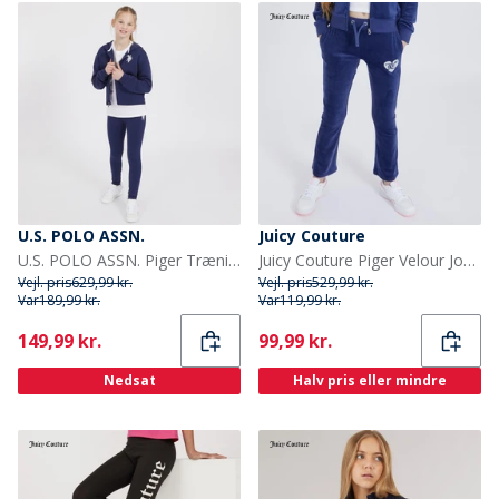
U.S. POLO ASSN.
Juicy Couture
U.S. POLO ASSN. Piger Træningstøj Blå
Juicy Couture Piger Velour Joggingbukser Blå
Vejl. pris
629,99 kr.
Vejl. pris
529,99 kr.
Var
189,99 kr.
Var
119,99 kr.
Current
Current
149,99 kr.
99,99 kr.
Nedsat
Halv pris eller mindre