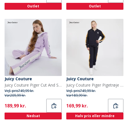
Outlet
Outlet
Juicy Couture
Juicy Couture
Juicy Couture Piger Cut And Sew Træningstøj lilla
Juicy Couture Piger Pigetrøje med Glimmerstriber og Lynlås Træningssæt Nattehimmel
Vejl. pris
749,99 kr.
Vejl. pris
749,99 kr.
Var
209,99 kr.
Var
189,99 kr.
Current
Current
189,99 kr.
169,99 kr.
Nedsat
Halv pris eller mindre