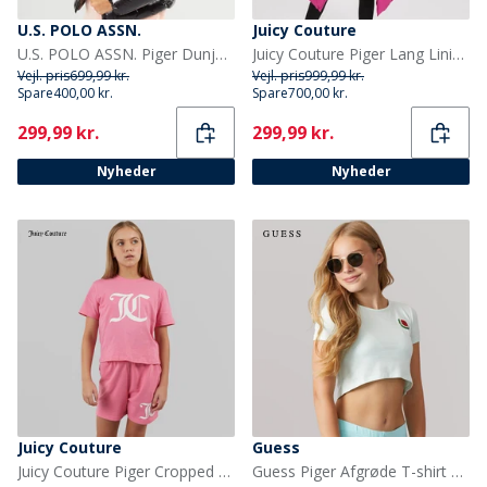
U.S. POLO ASSN.
Juicy Couture
U.S. POLO ASSN. Piger Dunjakke Sort
Juicy Couture Piger Lang Linie Pufferjakke Festival Fuchsia
Vejl. pris
699,99 kr.
Vejl. pris
999,99 kr.
Spare
400,00 kr.
Spare
700,00 kr.
Current
Current
299,99 kr.
299,99 kr.
Nyheder
Nyheder
Juicy Couture
Guess
Juicy Couture Piger Cropped T-shirt Og Shorts Sæt Pink
Guess Piger Afgrøde T-shirt Peaceful Green