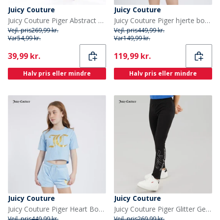
Juicy Couture
Juicy Couture
Juicy Couture Piger Abstract Legging Gamachebukser Sort
Juicy Couture Piger hjerte boxy t-shirt og velour shorts sæt Pink Lavender
Vejl. pris
269,99 kr.
Vejl. pris
449,99 kr.
Var
54,99 kr.
Var
149,99 kr.
Current
Current
39,99 kr.
119,99 kr.
Halv pris eller mindre
Halv pris eller mindre
Juicy Couture
Juicy Couture
Juicy Couture Piger Heart Boxy And Velour Sæt Blå
Juicy Couture Piger Glitter Gel Logo Gamachebukser Sort
Vejl. pris
449,99 kr.
Vejl. pris
269,99 kr.