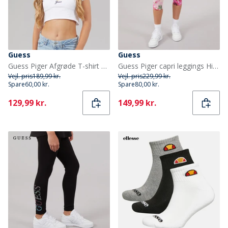
Guess
Guess
Guess Piger Afgrøde T-shirt Pure White
Guess Piger capri leggings Hibiscus Oasis
Vejl. pris
189,99 kr.
Vejl. pris
229,99 kr.
Spare
60,00 kr.
Spare
80,00 kr.
Current
Current
129,99 kr.
149,99 kr.