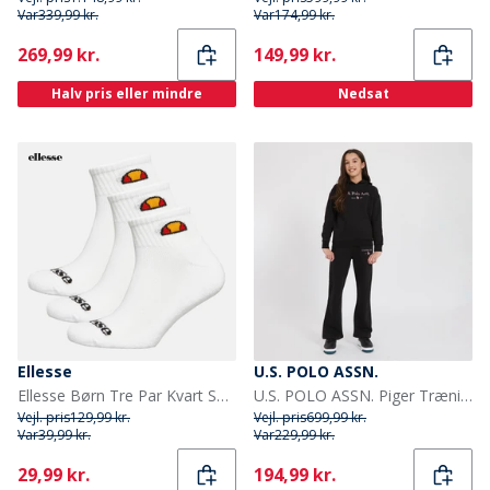
Var
339,99 kr.
Var
174,99 kr.
Current
Current
269,99 kr.
149,99 kr.
Halv pris eller mindre
Nedsat
Ellesse
U.S. POLO ASSN.
Ellesse Børn Tre Par Kvart Sokker Hvid
U.S. POLO ASSN. Piger Træningstøj Sort
Vejl. pris
129,99 kr.
Vejl. pris
699,99 kr.
Var
39,99 kr.
Var
229,99 kr.
Current
Current
29,99 kr.
194,99 kr.