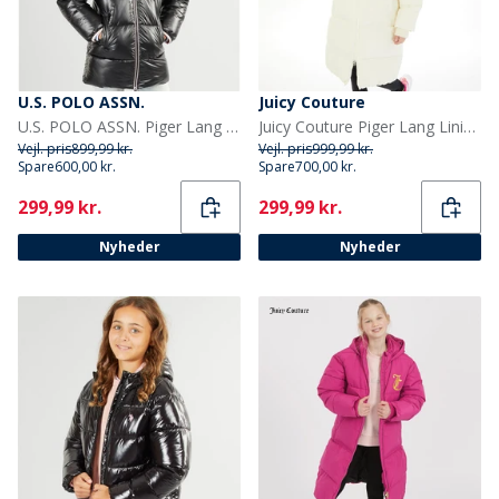
U.S. POLO ASSN.
Juicy Couture
U.S. POLO ASSN. Piger Lang Vatteret Jakke Sort
Juicy Couture Piger Lang Linie Puffer Jakke Vanilje Is
Vejl. pris
899,99 kr.
Vejl. pris
999,99 kr.
Spare
600,00 kr.
Spare
700,00 kr.
Current
Current
299,99 kr.
299,99 kr.
Nyheder
Nyheder