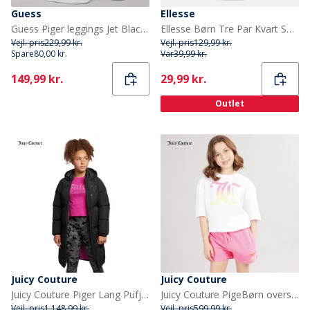
Guess
Ellesse
Guess Piger leggings Jet Black A996
Ellesse Børn Tre Par Kvart Sokker Multi
Vejl. pris
229,99 kr.
Vejl. pris
129,99 kr.
Spare
80,00 kr.
Var
39,99 kr.
Current
Current
149,99 kr.
29,99 kr.
Outlet
Juicy Couture
Juicy Couture
Juicy Couture Piger Lang Pufjakke Sort
Juicy Couture PigeBørn oversized t-shirt og jersey shorts sæt Pink Cosmos
Vejl. pris
1.148,99 kr.
Vejl. pris
599,99 kr.