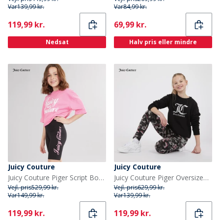
Var
139,99 kr.
Var
84,99 kr.
Current
Current
119,99 kr.
69,99 kr.
Nedsat
Halv pris eller mindre
Juicy Couture
Juicy Couture
Juicy Couture Piger Script Boyfriend T Shirt Og Cykelshorts Sæt Sort
Juicy Couture Piger Oversized Crew Sweatshirt og Abstrakt Leggings Tracksuit Sæt Sort
Vejl. pris
529,99 kr.
Vejl. pris
629,99 kr.
Var
149,99 kr.
Var
139,99 kr.
Current
Current
119,99 kr.
119,99 kr.