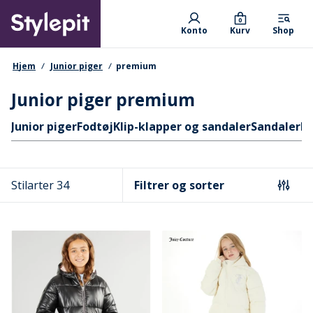
Skip
Primary departments
to
0
Konto
Kurv
Shop
main
content
navigationssti
Hjem
Junior piger
premium
Junior piger premium
Hurtige links
Junior piger
Fodtøj
Klip-klapper og sandaler
Sandaler
Bi
Stilarter 34
Filtrer og sorter