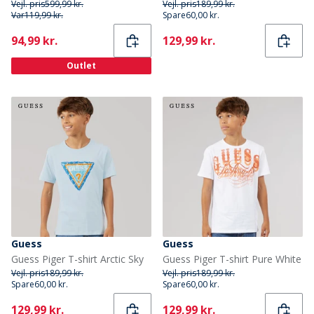
Vejl. pris
599,99 kr.
Vejl. pris
189,99 kr.
Var
119,99 kr.
Spare
60,00 kr.
Current
Current
94,99 kr.
129,99 kr.
Outlet
Guess
Guess
Guess Piger T-shirt Arctic Sky
Guess Piger T-shirt Pure White
Vejl. pris
189,99 kr.
Vejl. pris
189,99 kr.
Spare
60,00 kr.
Spare
60,00 kr.
Current
Current
129,99 kr.
129,99 kr.