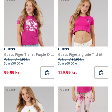
Guess
Guess
Guess Piger T-shirt Purple Dragonfruit
Guess Piger afgrøde T-shirt Purple Dragonfruit
Vejl. pris
149,99 kr.
Vejl. pris
189,99 kr.
Spare
50,00 kr.
Spare
60,00 kr.
Current
Current
99,99 kr.
129,99 kr.