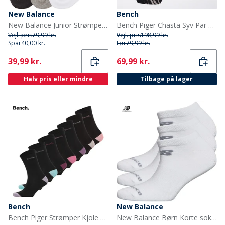
New Balance
Bench
New Balance Junior Strømper med Polstring 3-Pak Multi
Bench Piger Chasta Syv Par Sokker Assorteret
Vejl. pris
79,99 kr.
Vejl. pris
198,99 kr.
Spar
40,00 kr.
Før
79,99 kr.
Current
Current
39,99 kr.
69,99 kr.
Halv pris eller mindre
Tilbage på lager
Bench
New Balance
Bench Piger Strømper Kjole 7-pak Sort
New Balance Børn Korte sokker Hvid