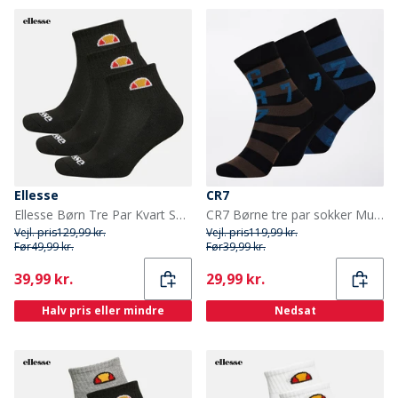
Ellesse
CR7
Ellesse Børn Tre Par Kvart Sokker Sort
CR7 Børne tre par sokker Multicolour
Vejl. pris
129,99 kr.
Vejl. pris
119,99 kr.
Før
49,99 kr.
Før
39,99 kr.
Current
Current
39,99 kr.
29,99 kr.
Halv pris eller mindre
Nedsat