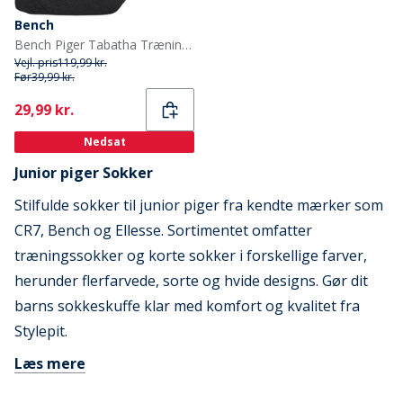
Bench
Bench Piger Tabatha Trænings sokker Sort
Vejl. pris
119,99 kr.
Før
39,99 kr.
Current
29,99 kr.
Nedsat
Junior piger Sokker
Stilfulde sokker til junior piger fra kendte mærker som
CR7, Bench og Ellesse. Sortimentet omfatter
træningssokker og korte sokker i forskellige farver,
herunder flerfarvede, sorte og hvide designs. Gør dit
barns sokkeskuffe klar med komfort og kvalitet fra
Stylepit.
Læs mere