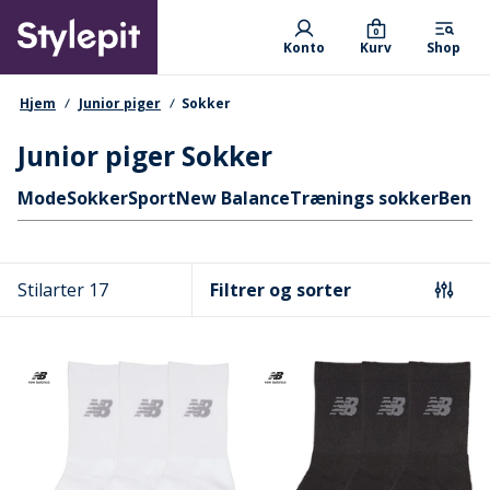
Skip
Primary departments
to
0
Konto
Kurv
Shop
main
content
navigationssti
Hjem
Junior piger
Sokker
Junior piger Sokker
Hurtige links
Mode
Sokker
Sport
New Balance
Trænings sokker
Benc
Stilarter 17
Filtrer og sorter