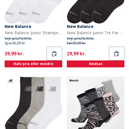
New Balance
New Balance
New Balance Junior Strømper med Polstring 3-pak Hvid
New Balance Junior Tre Par Polstrede Crew Sokker Sort
Vejl. pris
79,99 kr.
Vejl. pris
78,99 kr.
Spar
40,00 kr.
Før
39,99 kr.
Current
Current
39,99 kr.
29,99 kr.
Halv pris eller mindre
Nedsat