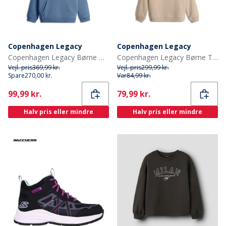
Copenhagen Legacy
Copenhagen Legacy
Copenhagen Legacy Børne Hoodie Denim Melange
Copenhagen Legacy Børne Trøje Ørken
Vejl. pris
369,99 kr.
Vejl. pris
299,99 kr.
Spare
270,00 kr.
Var
84,99 kr.
Current
Current
99,99 kr.
79,99 kr.
Halv pris eller mindre
Halv pris eller mindre