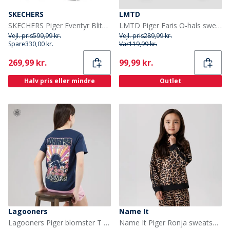
SKECHERS
LMTD
SKECHERS Piger Eventyr Blitz Sjov Forfølgelse Vandtætte Sko Black Aqua
LMTD Piger Faris O-hals sweatshirt Black Coffee
Vejl. pris
599,99 kr.
Vejl. pris
289,99 kr.
Spare
330,00 kr.
Var
119,99 kr.
Current
Current
269,99 kr.
99,99 kr.
Halv pris eller mindre
Outlet
Lagooners
Name It
Lagooners Piger blomster T shirt Navy
Name It Piger Ronja sweatshirt Irish Cream