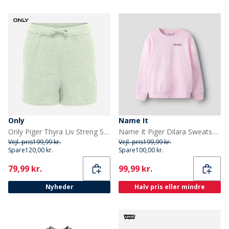
Only
Name It
Only Piger Thyra Liv Streng Shorts Aqua Foam
Name It Piger Dilara Sweatshirt Pirouette
Vejl. pris
199,99 kr.
Vejl. pris
199,99 kr.
Spare
120,00 kr.
Spare
100,00 kr.
Current
Current
79,99 kr.
99,99 kr.
Nyheder
Halv pris eller mindre