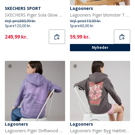
SKECHERS SPORT
Lagooners
SKECHERS Piger Sola Glow Ombre Deluxe Sneakers Sort
Lagooners Piger blomster T shirt Charcoal
Vejl. pris
369,99 kr.
Vejl. pris
119,99 kr.
Spare
120,00 kr.
Spare
60,00 kr.
Current
Current
249,99 kr.
59,99 kr.
Nyheder
Lagooners
Lagooners
Lagooners Piger Driftwood Hættetrøje Violet
Lagooners Piger Byg Hættetrøje Charcoal