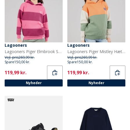
Lagooners
Lagooners
Lagooners Piger Elmbrook Stribet Hættetrøje Bright Pink
Lagooners Piger Mistley Hættetrøje Green Bay
Vejl. pris
269,99 kr.
Vejl. pris
269,99 kr.
Spare
150,00 kr.
Spare
150,00 kr.
Current
Current
119,99 kr.
119,99 kr.
Nyheder
Nyheder