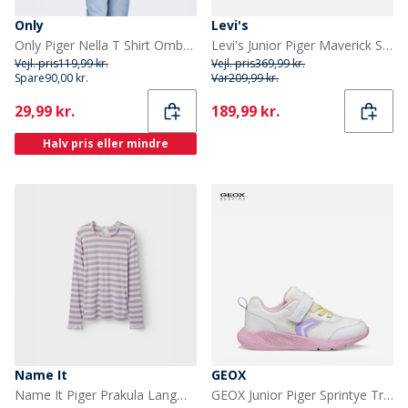
Only
Levi's
Only Piger Nella T Shirt Ombre Blue
Levi's Junior Piger Maverick Sneakers Off White/Blå 3558 Off White Blue 3558
Vejl. pris
119,99 kr.
Vejl. pris
369,99 kr.
Spare
90,00 kr.
Var
209,99 kr.
Current
Current
29,99 kr.
189,99 kr.
Halv pris eller mindre
Name It
GEOX
Name It Piger Prakula Langærmet T-shirt Lavendula
GEOX Junior Piger Sprintye Træningssko Hvid/Pink