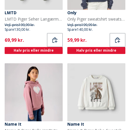
LMTD
Only
LMTD Piger Seher Langærmet Bådhals Top Navy Blazer
Only Piger sweatshirt sweatshirt Ombre Blue
Vejl. pris
199,99 kr.
Vejl. pris
199,99 kr.
Spare
130,00 kr.
Spare
140,00 kr.
Current
Current
69,99 kr.
59,99 kr.
Halv pris eller mindre
Halv pris eller mindre
Name It
Name It