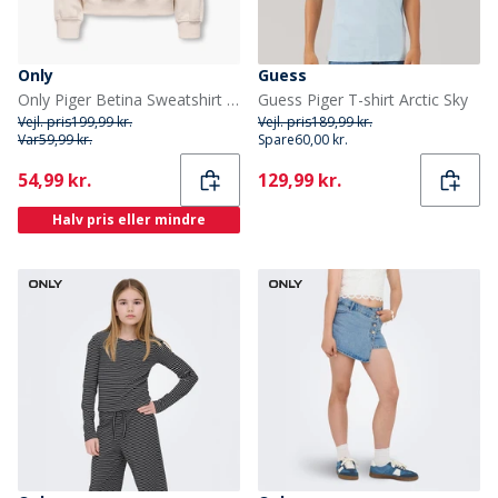
Only
Guess
Only Piger Betina Sweatshirt Whitecap Gray
Guess Piger T-shirt Arctic Sky
Vejl. pris
199,99 kr.
Vejl. pris
189,99 kr.
Var
59,99 kr.
Spare
60,00 kr.
Current
Current
54,99 kr.
129,99 kr.
Halv pris eller mindre