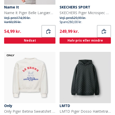
Name It
SKECHERS SPORT
Name It Piger Belle Langærmet Bluse Cloud Dancer
SKECHERS Piger Microspec Max Advance Fly 3. 0 Sneakers Sort
Vejl. pris
174,99 kr.
Vejl. pris
529,99 kr.
Var
69,99 kr.
Spare
280,00 kr.
Current
Current
54,99 kr.
249,99 kr.
Nedsat
Halv pris eller mindre
Only
LMTD
Only Piger Betina Sweatshirt Cloud Dancer
LMTD Piger Dosso Hættetrøje Pirate Black