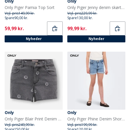
Only
Only
Only Piger Pamia Top Sort
Only Piger Jenny denim skørt Light Blue Denim
Vejl. pris
149,99 kr.
Vejl. pris
229,99 kr.
Spare
90,00 kr.
Spare
130,00 kr.
Current
Current
59,99 kr.
99,99 kr.
Nyheder
Nyheder
Only
Only
Only Piger Blair Print Denim Shorts Light Grey Denim
Only Piger Phine Denim Shorts Light Blue Denim
Vejl. pris
249,99 kr.
Vejl. pris
199,99 kr.
Spare
150,00 kr.
Spare
120,00 kr.