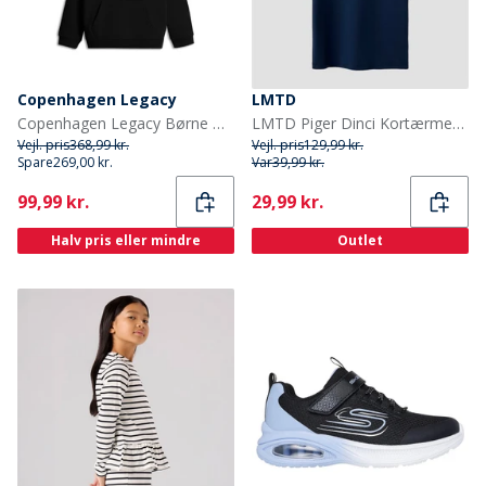
Copenhagen Legacy
LMTD
Copenhagen Legacy Børne Hoodie Sort
LMTD Piger Dinci Kortærmet T-shirt Navy Blazer
Vejl. pris
368,99 kr.
Vejl. pris
129,99 kr.
Spare
269,00 kr.
Var
39,99 kr.
Current
Current
99,99 kr.
29,99 kr.
Halv pris eller mindre
Outlet