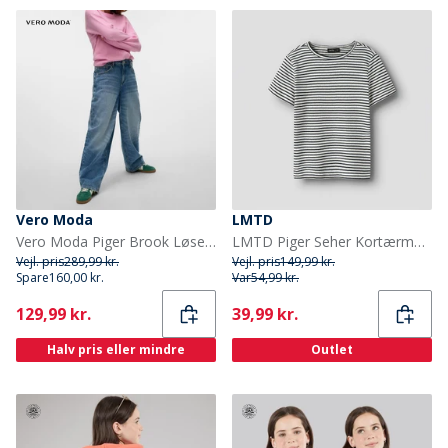
Vero Moda
LMTD
Vero Moda Piger Brook Løse Jeans Medium Blue Denim
LMTD Piger Seher Kortærmet T-shirt Navy Blazer
Vejl. pris
289,99 kr.
Vejl. pris
149,99 kr.
Spare
160,00 kr.
Var
54,99 kr.
Current
Current
129,99 kr.
39,99 kr.
Halv pris eller mindre
Outlet