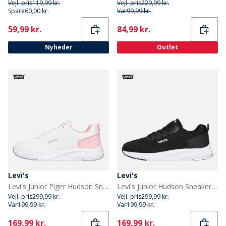
Vejl. pris
119,99 kr.
Vejl. pris
229,99 kr.
Spare
60,00 kr.
Var
99,99 kr.
Current
Current
59,99 kr.
84,99 kr.
Nyheder
Outlet
Levi's
Levi's
Levi's Junior Piger Hudson Sneakers Hvid/Rose 2900 White Rose 2900
Levi's Junior Hudson Sneakers Black 0003
Vejl. pris
299,99 kr.
Vejl. pris
299,99 kr.
Var
199,99 kr.
Var
199,99 kr.
Current
Current
169,99 kr.
169,99 kr.