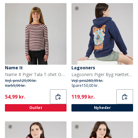
Name It
Lagooners
Name It Piger Tala T-shirt Oxblood Red
Lagooners Piger Byg Hættetrøje Navy
Vejl. pris
129,99 kr.
Vejl. pris
269,99 kr.
Var
59,99 kr.
Spare
150,00 kr.
Current
Current
54,99 kr.
119,99 kr.
Outlet
Nyheder