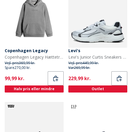
Copenhagen Legacy
Levi's
Copenhagen Legacy Hættetrøje Grå Melange til Børn
Levi's Junior Curtis Sneakers Silver White Black 0908
Vejl. pris
369,99 kr.
Vejl. pris
449,99 kr.
Spare
270,00 kr.
Var
269,99 kr.
Current
Current
99,99 kr.
229,99 kr.
Halv pris eller mindre
Outlet