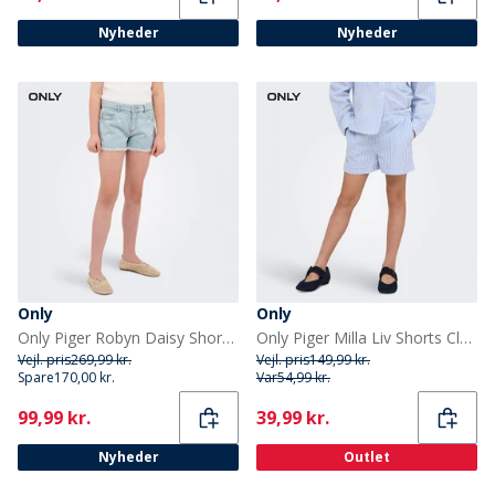
Nyheder
Nyheder
Only
Only
Only Piger Robyn Daisy Shorts Light Blue Denim
Only Piger Milla Liv Shorts Cloud Dancer
Vejl. pris
269,99 kr.
Vejl. pris
149,99 kr.
Spare
170,00 kr.
Var
54,99 kr.
Current
Current
99,99 kr.
39,99 kr.
Nyheder
Outlet