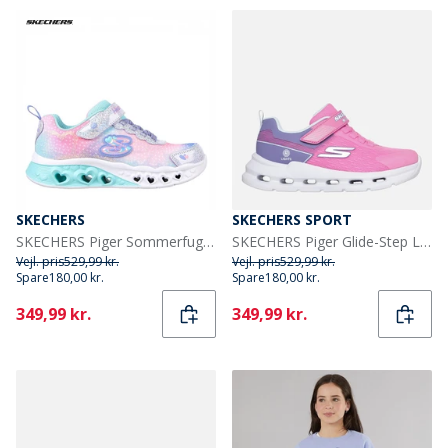
SKECHERS
SKECHERS SPORT
SKECHERS Piger Sommerfugl Hjerte Lys Simply Love Sneakers Lilla
SKECHERS Piger Glide-Step Lys Sneakers Pink
Vejl. pris
529,99 kr.
Vejl. pris
529,99 kr.
Spare
180,00 kr.
Spare
180,00 kr.
Current
Current
349,99 kr.
349,99 kr.