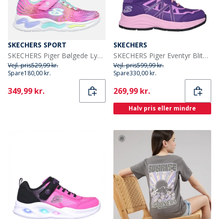
SKECHERS SPORT
SKECHERS
SKECHERS Piger Bølgede Lys Sneakers Pink
SKECHERS Piger Eventyr Blitz Sjov Forfølgelse Vandtætte Sko Purple Light Blue
Vejl. pris
529,99 kr.
Vejl. pris
599,99 kr.
Spare
180,00 kr.
Spare
330,00 kr.
Current
Current
349,99 kr.
269,99 kr.
Halv pris eller mindre