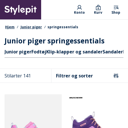
Skip
Primary departments
to
0
Konto
Kurv
Shop
main
content
navigationssti
Hjem
Junior piger
springessentials
Junior piger springessentials
Hurtige links
Junior piger
Fodtøj
Klip-klapper og sandaler
Sandaler
Bi
Stilarter 141
Filtrer og sorter