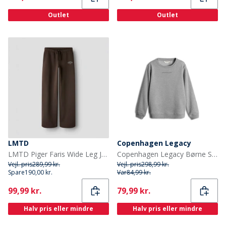
Outlet
Outlet
LMTD
Copenhagen Legacy
LMTD Piger Faris Wide Leg Joggers Chocolate Brown
Copenhagen Legacy Børne Sweatshirt Grå Melange
Vejl. pris
289,99 kr.
Vejl. pris
298,99 kr.
Spare
190,00 kr.
Var
84,99 kr.
Current
Current
99,99 kr.
79,99 kr.
Halv pris eller mindre
Halv pris eller mindre