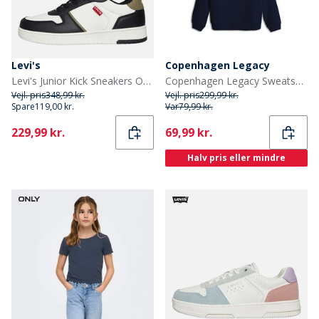
Levi's
Copenhagen Legacy
Levi's Junior Kick Sneakers Off White/Black 2933 Off White Black 2933
Copenhagen Legacy Sweatshirt til Børn Blå
Vejl. pris
348,99 kr.
Vejl. pris
299,99 kr.
Spare
119,00 kr.
Var
79,99 kr.
Current
Current
229,99 kr.
69,99 kr.
Halv pris eller mindre