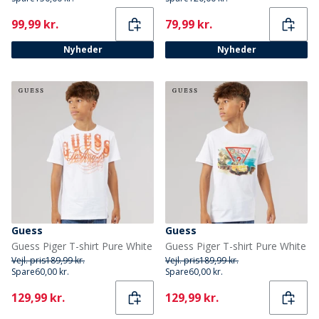
Current
Current
99,99 kr.
79,99 kr.
Nyheder
Nyheder
Guess
Guess
Guess Piger T-shirt Pure White
Guess Piger T-shirt Pure White
Vejl. pris
189,99 kr.
Vejl. pris
189,99 kr.
Spare
60,00 kr.
Spare
60,00 kr.
Current
Current
129,99 kr.
129,99 kr.