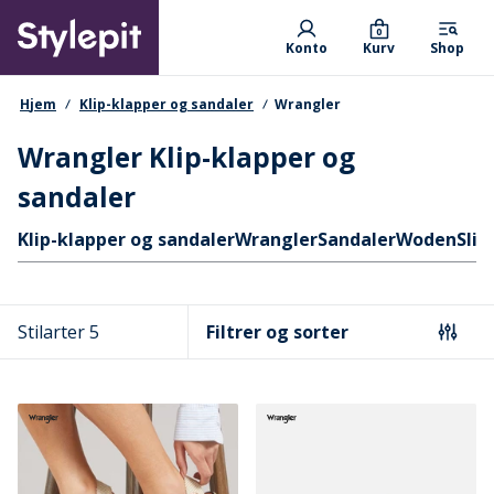
Skip
Primary departments
to
0
Konto
Kurv
Shop
main
content
navigationssti
Hjem
Klip-klapper og sandaler
Wrangler
Wrangler Klip-klapper og
sandaler
Hurtige links
Klip-klapper og sandaler
Wrangler
Sandaler
Woden
Slid
Stilarter 5
Filtrer og sorter