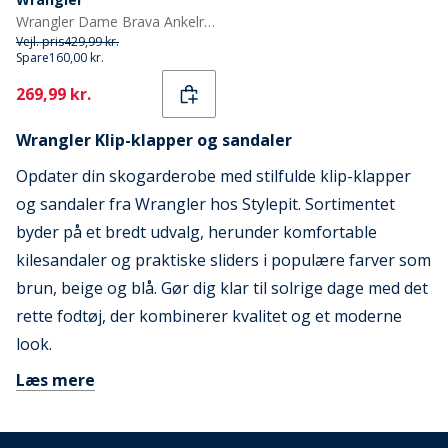
Wrangler Dame Brava Ankelrem Kilehæl Sandaler Dark Denim
Vejl. pris
429,99 kr.
Spare
160,00 kr.
Current
269,99 kr.
Wrangler Klip-klapper og sandaler
Opdater din skogarderobe med stilfulde klip-klapper
og sandaler fra Wrangler hos Stylepit. Sortimentet
byder på et bredt udvalg, herunder komfortable
kilesandaler og praktiske sliders i populære farver som
brun, beige og blå. Gør dig klar til solrige dage med det
rette fodtøj, der kombinerer kvalitet og et moderne
look.
Læs mere