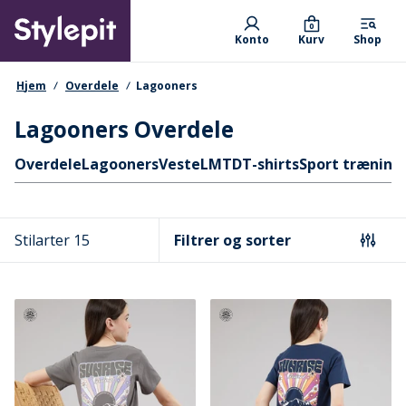
Skip
Primary departments
to
0
Konto
Kurv
Shop
main
content
navigationssti
Hjem
Overdele
Lagooners
Lagooners Overdele
Hurtige links
Overdele
Lagooners
Veste
LMTD
T-shirts
Sport træning
Stilarter 15
Filtrer og sorter