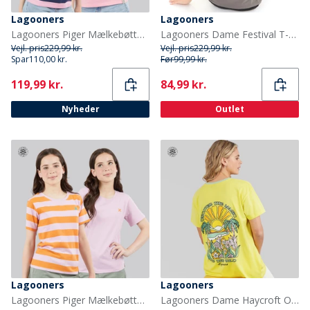
Lagooners
Lagooners
Lagooners Piger Mælkebøtte To Pak T Shirts Pink
Lagooners Dame Festival T-shirts Grå
Vejl. pris
229,99 kr.
Vejl. pris
229,99 kr.
Spar
110,00 kr.
Før
99,99 kr.
Current
Current
119,99 kr.
84,99 kr.
Nyheder
Outlet
Lagooners
Lagooners
Lagooners Piger Mælkebøtte To Pak T Shirts Lilac
Lagooners Dame Haycroft Oversized T-shirt Gul