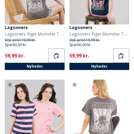
Lagooners
Lagooners
Lagooners Piger blomster T shirt Charcoal
Lagooners Piger blomster T shirt Navy
Vejl. pris
119,99 kr.
Vejl. pris
119,99 kr.
Spar
60,00 kr.
Spar
60,00 kr.
Current
Current
59,99 kr.
59,99 kr.
Nyheder
Nyheder