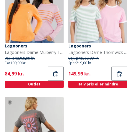
Lagooners
Lagooners
Lagooners Dame Mulberry To Pak T Shirts Pink/Orange
Lagooners Dame Thornwick To Pak T Shirts Pink/Mint
Vejl. pris
369,99 kr.
Vejl. pris
368,99 kr.
Før
109,99 kr.
Spar
219,00 kr.
Current
Current
84,99 kr.
149,99 kr.
Outlet
Halv pris eller mindre