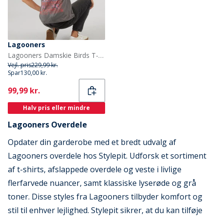
Lagooners
Lagooners Damskie Birds T-shirty Ciemny grafit
Vejl. pris
229,99 kr.
Spar
130,00 kr.
Current
99,99 kr.
Halv pris eller mindre
Lagooners Overdele
Opdater din garderobe med et bredt udvalg af
Lagooners overdele hos Stylepit. Udforsk et sortiment
af t-shirts, afslappede overdele og veste i livlige
flerfarvede nuancer, samt klassiske lyserøde og grå
toner. Disse styles fra Lagooners tilbyder komfort og
stil til enhver lejlighed. Stylepit sikrer, at du kan tilføje