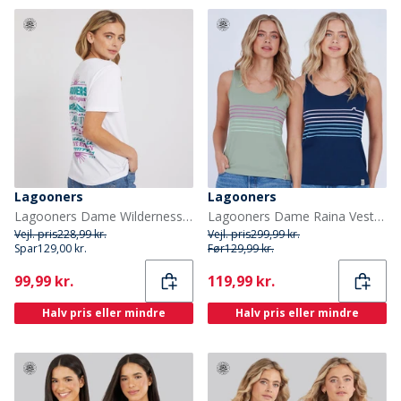
Lagooners
Lagooners
Lagooners Dame Wilderness T-shirts Hvid
Lagooners Dame Raina Veste Flerfarvet
Vejl. pris
228,99 kr.
Vejl. pris
299,99 kr.
Spar
129,00 kr.
Før
129,99 kr.
Current
Current
99,99 kr.
119,99 kr.
Halv pris eller mindre
Halv pris eller mindre