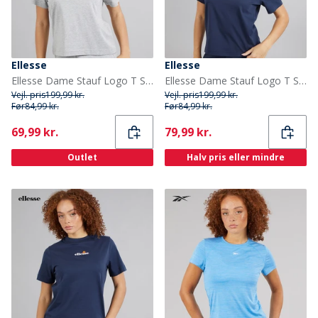
Ellesse
Ellesse
Ellesse Dame Stauf Logo T Shirt Light Grey Marl
Ellesse Dame Stauf Logo T Shirt Navy
Vejl. pris
199,99 kr.
Vejl. pris
199,99 kr.
Før
84,99 kr.
Før
84,99 kr.
Current
Current
69,99 kr.
79,99 kr.
Outlet
Halv pris eller mindre