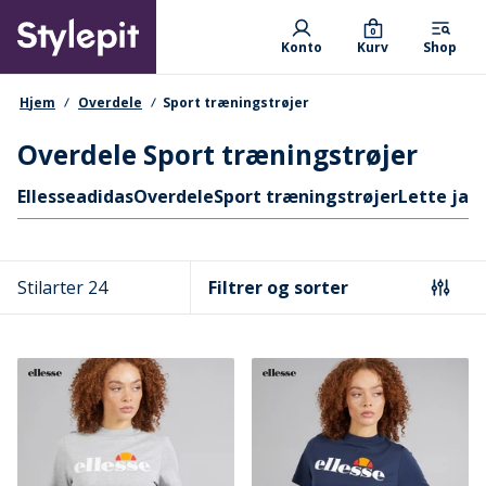
Skip
Primary departments
to
0
Konto
Kurv
Shop
main
content
navigationssti
Hjem
Overdele
Sport træningstrøjer
Overdele Sport træningstrøjer
Hurtige links
Ellesse
adidas
Overdele
Sport træningstrøjer
Lette jak
Stilarter 24
Filtrer og sorter