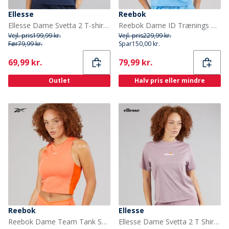
Ellesse
Reebok
Ellesse Dame Svetta 2 T-shirt Navy
Reebok Dame ID Trænings T shirt Recovery Blue
Vejl. pris
199,99 kr.
Vejl. pris
229,99 kr.
Før
79,99 kr.
Spar
150,00 kr.
Current
Current
69,99 kr.
79,99 kr.
Outlet
Halv pris eller mindre
Reebok
Ellesse
Reebok Dame Team Tank Supercharged Coral
Ellesse Dame Svetta 2 T Shirt Light Purple