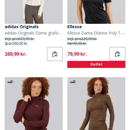
adidas Originals
Ellesse
adidas Originals Dame grafisk fodbold 1/2 zip top Off White
Ellesse Dame Dianne Poly T-shirt Sort
Vejl. pris
529,99 kr.
Vejl. pris
229,99 kr.
Spar
260,00 kr.
Før
99,99 kr.
Current
Current
269,99 kr.
79,99 kr.
Outlet