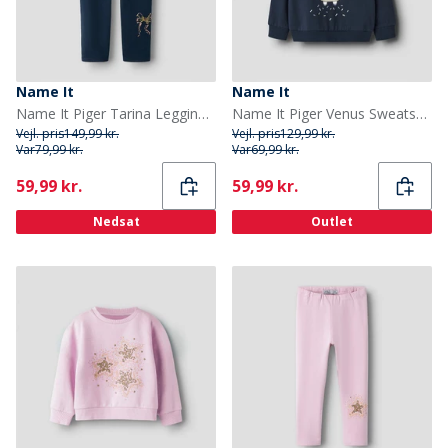
Name It
Name It
Name It Piger Tarina Leggings Navy Blazer
Name It Piger Venus Sweatshirt Navy Blazer
Vejl. pris
149,99 kr.
Vejl. pris
129,99 kr.
Var
79,99 kr.
Var
69,99 kr.
Current
Current
59,99 kr.
59,99 kr.
Nedsat
Outlet