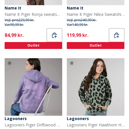
Name It
Name It
Name It Piger Ronja sweatshirt Irish Cream
Name It Piger Nilea Sweatshirt Navy Blazer
Vejl. pris
229,99 kr.
Vejl. pris
249,99 kr.
Var
99,99 kr.
Var
149,99 kr.
Current
Current
84,99 kr.
119,99 kr.
Outlet
Outlet
Lagooners
Lagooners
Lagooners Piger Driftwood Hættetrøje Violet
Lagooners Piger Hawthorn Hættetrøje Green Bay