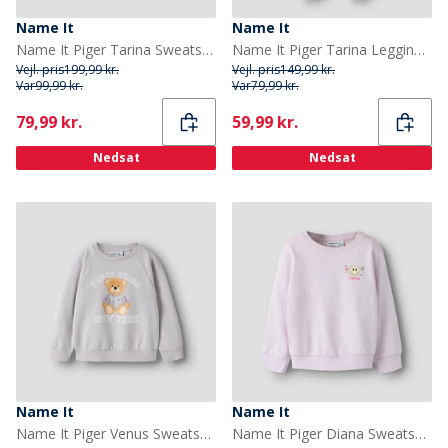
Name It
Name It
Name It Piger Tarina Sweatshirt Pirouette
Name It Piger Tarina Leggings Pirouette
Vejl. pris
199,99 kr.
Vejl. pris
149,99 kr.
Var
99,99 kr.
Var
79,99 kr.
Current
Current
79,99 kr.
59,99 kr.
Nedsat
Nedsat
Name It
Name It
Name It Piger Venus Sweatshirt Lilac Marble
Name It Piger Diana Sweatshirt Lavender Fog