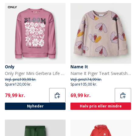
Only
Name It
Only Piger Mini Gerbera Life Sweatshirt Mauve Orchid
Name It Piger Teart Sweatshirt Lilac Marble
Vejl. pris
199,99 kr.
Vejl. pris
174,99 kr.
Spare
120,00 kr.
Spare
105,00 kr.
Current
Current
79,99 kr.
69,99 kr.
Nyheder
Halv pris eller mindre