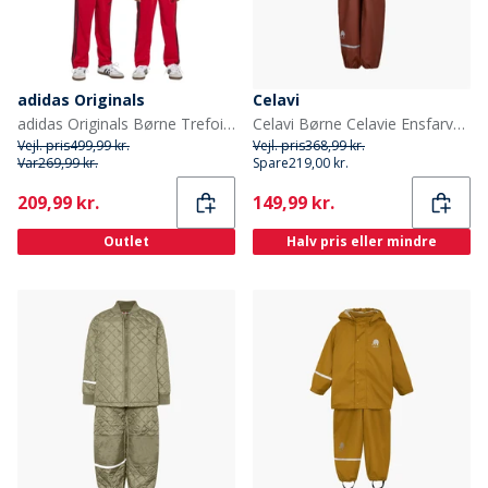
adidas Originals
Celavi
adidas Originals Børne Trefoil Firebird Tracksuit Better Scarlet/Sort
Celavi Børne Celavie Ensfarvet PU Basis Regntøjs Sæt Tortoise Shell
Vejl. pris
499,99 kr.
Vejl. pris
368,99 kr.
Var
269,99 kr.
Spare
219,00 kr.
Current
Current
209,99 kr.
149,99 kr.
Outlet
Halv pris eller mindre