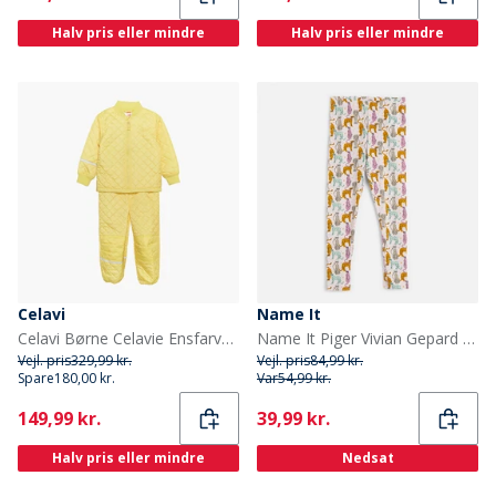
Halv pris eller mindre
Halv pris eller mindre
Celavi
Name It
Celavi Børne Celavie Ensfarvet Basis Termosæt Sundress
Name It Piger Vivian Gepard Leggings Ballerina
Vejl. pris
329,99 kr.
Vejl. pris
84,99 kr.
Spare
180,00 kr.
Var
54,99 kr.
Current
Current
149,99 kr.
39,99 kr.
Halv pris eller mindre
Nedsat