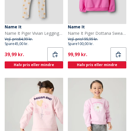
Name It
Name It
Name It Piger Vivian Leggings Lilac Marble
Name It Piger Dottana Sweatshirt Strawberry Moon
Vejl. pris
84,99 kr.
Vejl. pris
199,99 kr.
Spare
45,00 kr.
Spare
100,00 kr.
Current
Current
39,99 kr.
99,99 kr.
Halv pris eller mindre
Halv pris eller mindre