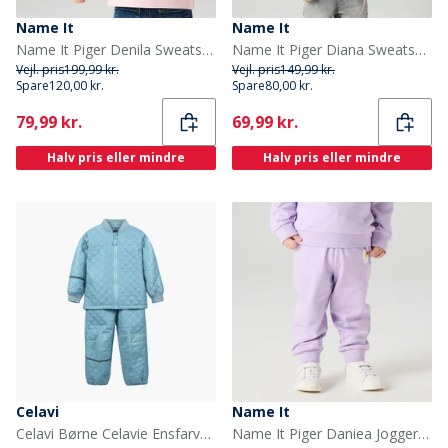
Name It
Name It
Name It Piger Denila Sweatshirt Parfait Pink
Name It Piger Diana Sweatshirt Pirouette
Vejl. pris
199,99 kr.
Vejl. pris
149,99 kr.
Spare
120,00 kr.
Spare
80,00 kr.
Current
Current
79,99 kr.
69,99 kr.
Halv pris eller mindre
Halv pris eller mindre
Celavi
Name It
Celavi Børne Celavie Ensfarvet Basis Termosæt Cerulean
Name It Piger Daniea Joggers Lavendula