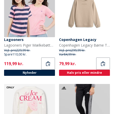
Lagooners
Copenhagen Legacy
Lagooners Piger Mælkebøtte To Pak T Shirts Pink
Copenhagen Legacy Børne Trøje Ørken
Vejl. pris
229,99 kr.
Vejl. pris
299,99 kr.
Spare
110,00 kr.
Var
84,99 kr.
Current
Current
119,99 kr.
79,99 kr.
Nyheder
Halv pris eller mindre