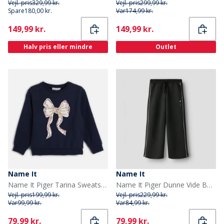
Vejl. pris
329,99 kr.
Vejl. pris
299,99 kr.
Spare
180,00 kr.
Var
174,99 kr.
Current
Current
149,99 kr.
149,99 kr.
Halv pris eller mindre
Outlet
Name It
Name It
Name It Piger Tarina Sweatshirt Navy Blazer
Name It Piger Dunne Vide Ben Joggers Sort
Vejl. pris
199,99 kr.
Vejl. pris
229,99 kr.
Var
99,99 kr.
Var
84,99 kr.
Current
Current
79,99 kr.
79,99 kr.