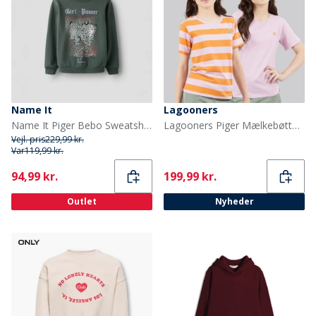
Name It
Lagooners
Name It Piger Bebo Sweatshirt Urban Chic
Lagooners Piger Mælkebøtte To Pak T Shirts Lilac
Vejl. pris
229,99 kr.
Var
119,99 kr.
Current
Current
94,99 kr.
199,99 kr.
Outlet
Nyheder