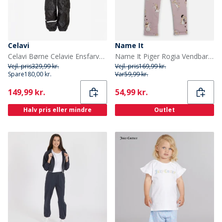
Celavi
Name It
Celavi Børne Celavie Ensfarvet Basis Termosæt Sort
Name It Piger Rogia Vendbare Leggings Keepsake Lilac
Vejl. pris
329,99 kr.
Vejl. pris
169,99 kr.
Spare
180,00 kr.
Var
59,99 kr.
Current
Current
149,99 kr.
54,99 kr.
Halv pris eller mindre
Outlet