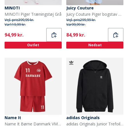
MINOTI
Juicy Couture
MINOTI Piger Træningstøj Grå
Juicy Couture Piger bogstav flæse t shirt og shorts sæt Powder Blue
Vejl. pris
399,99 kr.
Vejl. pris
299,99 kr.
Var
119,99 kr.
Var
99,99 kr.
Current
Current
94,99 kr.
84,99 kr.
Outlet
Nedsat
Name It
adidas Originals
Name It Børne Danmark VM Fodbold Sæt True Red Denmark
adidas Originals Junior Trefoil Løs Pasform Fuld Zip Hættetrøje Sort