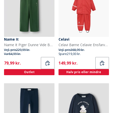
Name It
Celavi
Name It Piger Dunne Vide Ben Joggingbukser Greener Pastures
Celavi Børne Celavie Ensfarvet PU Basis Regntøjs Sæt Baked Apple
Vejl. pris
229,99 kr.
Vejl. pris
368,99 kr.
Var
84,99 kr.
Spare
219,00 kr.
Current
Current
79,99 kr.
149,99 kr.
Outlet
Halv pris eller mindre