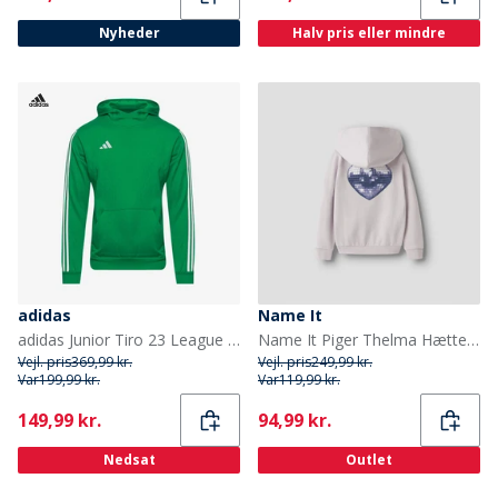
Nyheder
Halv pris eller mindre
adidas
Name It
adidas Junior Tiro 23 League Hættetrøje Team Green
Name It Piger Thelma Hættetrøje Lilac Marble
Vejl. pris
369,99 kr.
Vejl. pris
249,99 kr.
Var
199,99 kr.
Var
119,99 kr.
Current
Current
149,99 kr.
94,99 kr.
Nedsat
Outlet