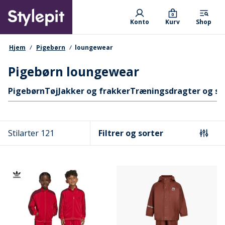
Skip
Primary departments
to
0
Konto
Kurv
Shop
main
content
navigationssti
Hjem
Pigebørn
loungewear
Pigebørn loungewear
Hurtige links
Pigebørn
Tøj
Jakker og frakker
Træningsdragter og s
Stilarter 121
Filtrer og sorter