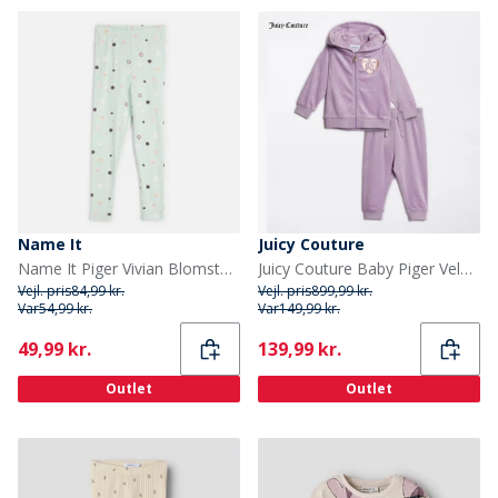
Name It
Juicy Couture
Name It Piger Vivian Blomster Leggings Gossamer Green
Juicy Couture Baby Piger Velour Træningsdragt Lavendel
Vejl. pris
84,99 kr.
Vejl. pris
899,99 kr.
Var
54,99 kr.
Var
149,99 kr.
Current
Current
49,99 kr.
139,99 kr.
Outlet
Outlet