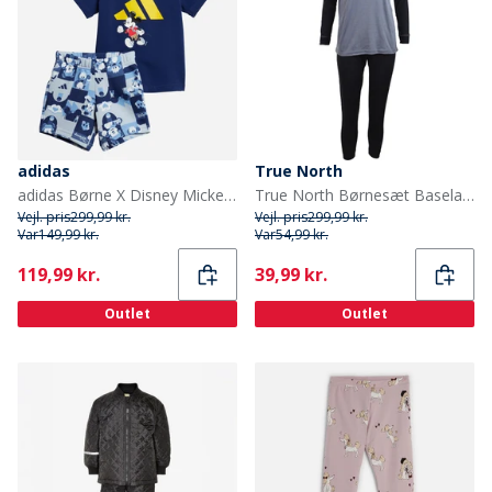
adidas
True North
adidas Børne X Disney Mickey Mouse T-shirt og shorts sæt Dark Blue/Crew Yellow
True North Børnesæt Baselayer Sort Comb
Vejl. pris
299,99 kr.
Vejl. pris
299,99 kr.
Var
149,99 kr.
Var
54,99 kr.
Current
Current
119,99 kr.
39,99 kr.
Outlet
Outlet