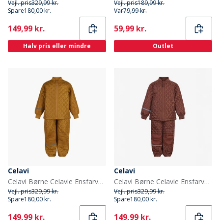
Vejl. pris
329,99 kr.
Vejl. pris
189,99 kr.
Spare
180,00 kr.
Var
79,99 kr.
Current
Current
149,99 kr.
59,99 kr.
Halv pris eller mindre
Outlet
Celavi
Celavi
Celavi Børne Celavie Ensfarvet Basis Termosæt Buckthorn Brown
Celavi Børne Celavie Ensfarvet Basis Termosæt Tortoise Shell
Vejl. pris
329,99 kr.
Vejl. pris
329,99 kr.
Spare
180,00 kr.
Spare
180,00 kr.
Current
Current
149,99 kr.
149,99 kr.