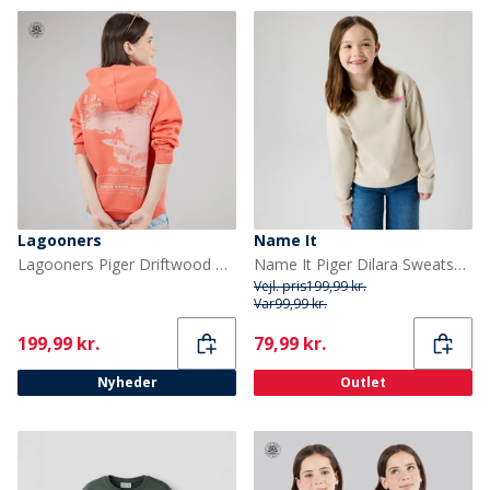
Lagooners
Name It
Lagooners Piger Driftwood Hættetrøje Mandarin
Name It Piger Dilara Sweatshirt Chateau Gray
Vejl. pris
199,99 kr.
Var
99,99 kr.
Current
Current
199,99 kr.
79,99 kr.
Nyheder
Outlet