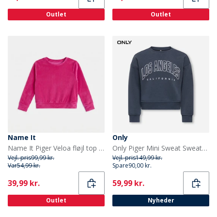
Outlet
Outlet
Name It
Only
Name It Piger Veloa fløjl top Fuchsia Purple
Only Piger Mini Sweat Sweatshirt Ombre Blue
Vejl. pris
99,99 kr.
Vejl. pris
149,99 kr.
Var
54,99 kr.
Spare
90,00 kr.
Current
Current
39,99 kr.
59,99 kr.
Outlet
Nyheder