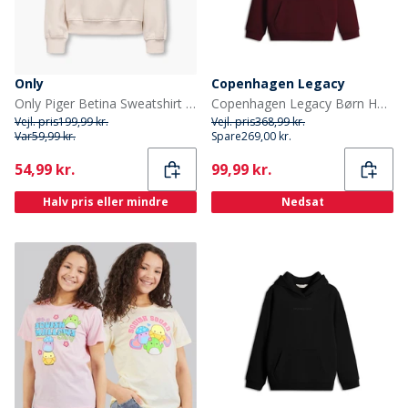
Only
Copenhagen Legacy
Only Piger Betina Sweatshirt Whitecap Gray
Copenhagen Legacy Børn Hættetrøjer Bordeaux
Vejl. pris
199,99 kr.
Vejl. pris
368,99 kr.
Var
59,99 kr.
Spare
269,00 kr.
Current
Current
54,99 kr.
99,99 kr.
Halv pris eller mindre
Nedsat