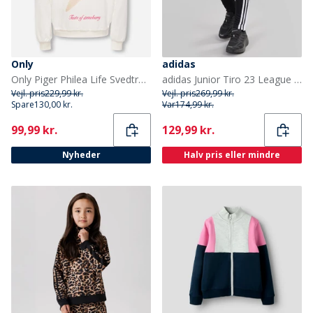
Only
adidas
Only Piger Philea Life Svedtrøje Cloud Dancer
adidas Junior Tiro 23 League træningsbukser Sort
Vejl. pris
229,99 kr.
Vejl. pris
269,99 kr.
Spare
130,00 kr.
Var
174,99 kr.
Current
Current
99,99 kr.
129,99 kr.
Nyheder
Halv pris eller mindre