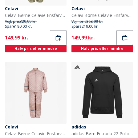
Celavi
Celavi
Celavi Børne Celavie Ensfarvet Basis Termosæt Khaki
Celavi Børne Celavie Ensfarvet PU Basis Regntøjs Sæt Buckthorn Brown
Vejl. pris
329,99 kr.
Vejl. pris
368,99 kr.
Spare
180,00 kr.
Spare
219,00 kr.
Current
Current
149,99 kr.
149,99 kr.
Halv pris eller mindre
Halv pris eller mindre
Celavi
adidas
Celavi Børne Celavie Ensfarvet Basis Termosæt Misty Rose
adidas Børn Entrada 22 Pullover Hættetrøje Sort