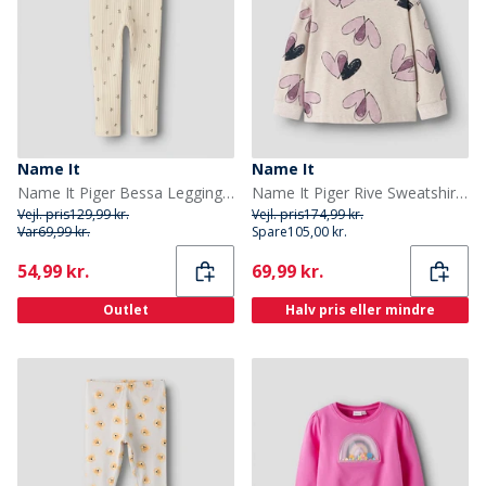
Name It
Name It
Name It Piger Bessa Leggings Buttercream
Name It Piger Rive Sweatshirt Peyote Melange
Vejl. pris
129,99 kr.
Vejl. pris
174,99 kr.
Var
69,99 kr.
Spare
105,00 kr.
Current
Current
54,99 kr.
69,99 kr.
Outlet
Halv pris eller mindre