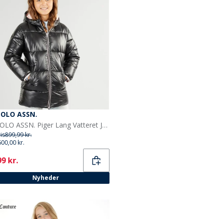
POLO ASSN.
U.S. POLO ASSN. Piger Lang Vatteret Jakke Sort
ris
899,99 kr.
600,00 kr.
ent
9 kr.
Nyheder