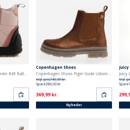
Copenhagen Shoes
Juicy
Woden Børn Adrian II Støvler 849 Ballerina
Copenhagen Shoes Piger Gode Udseende Piger Lave Støvler 059 Bronze
Vejl. pris
749,99 kr.
Vejl. p
Spare
380,00 kr.
Spare
Current
Curr
369,99 kr.
299,9
Nyheder