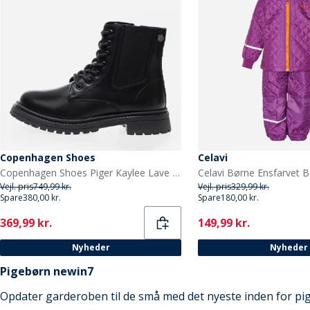
Copenhagen Shoes
Celavi
Copenhagen Shoes Piger Kaylee Lave Støvler 0001 Black
Vejl. pris
749,99 kr.
Vejl. pris
329,99 kr.
Spare
380,00 kr.
Spare
180,00 kr.
Current
Current
369,99 kr.
149,99 kr.
Nyheder
Nyheder
Pigebørn newin7
Opdater garderoben til de små med det nyeste inden for pig