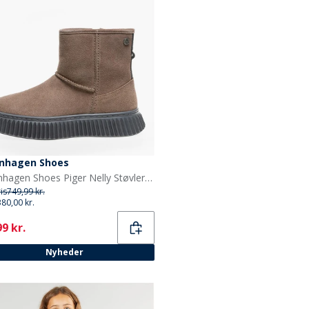
nhagen Shoes
Copenhagen Shoes Piger Nelly Støvler 0241 Cognac
ris
749,99 kr.
380,00 kr.
ent
9 kr.
Nyheder