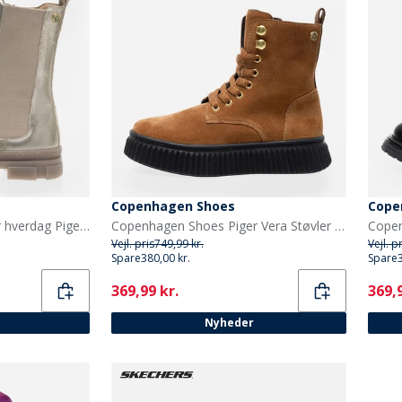
Copenhagen Shoes
Cope
Copenhagen Shoes Piger hverdag Piger støvler 0051 Gold
Copenhagen Shoes Piger Vera Støvler 0241 Cognac
Vejl. pris
749,99 kr.
Vejl. p
Spare
380,00 kr.
Spare
Current
Curr
369,99 kr.
369,9
Nyheder