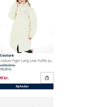
 Couture
Juicy Couture Piger Lang Linie Puffer Jakke Vanilje Is
ris
999,99 kr.
700,00 kr.
ent
9 kr.
Nyheder