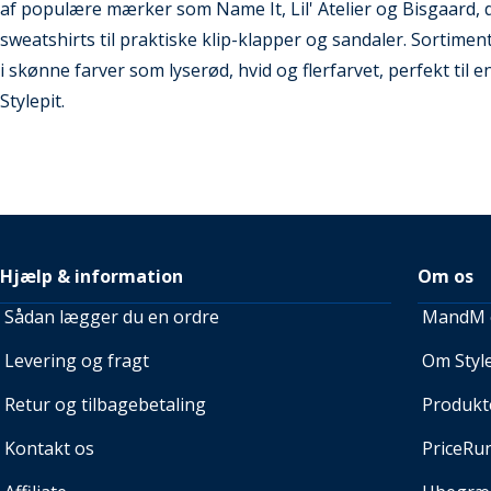
af populære mærker som Name It, Lil' Atelier og Bisgaard, d
sweatshirts til praktiske klip-klapper og sandaler. Sortiment
i skønne farver som lyserød, hvid og flerfarvet, perfekt til
Stylepit.
Hjælp & information
Om os
Sådan lægger du en ordre
MandM e
Levering og fragt
Om Style
Retur og tilbagebetaling
Produkt
Kontakt os
PriceRu