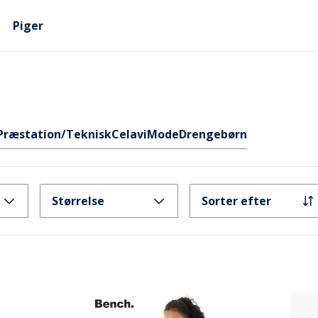
Piger
Præstation/Teknisk
Celavi
Mode
Drengebørn
Størrelse
Sorter efter