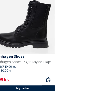
nhagen Shoes
Copenhagen Shoes Piger Kaylee Høje Støvler 0001 Black
ris
749,99 kr.
380,00 kr.
ent
9 kr.
Nyheder