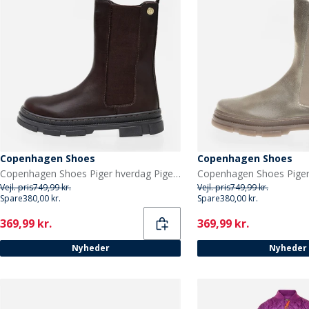
Copenhagen Shoes
Copenhagen Shoes
Copenhagen Shoes Piger hverdag Piger støvler 847 Dark Brown
Vejl. pris
749,99 kr.
Vejl. pris
749,99 kr.
Spare
380,00 kr.
Spare
380,00 kr.
Current
Current
369,99 kr.
369,99 kr.
Nyheder
Nyheder