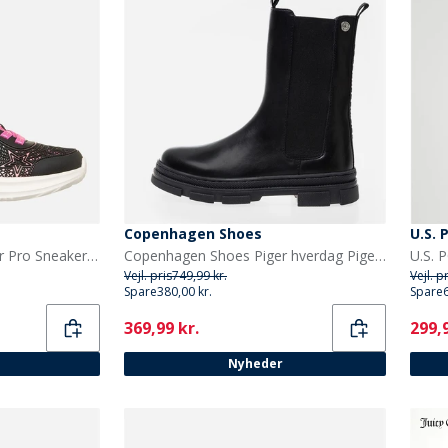
Copenhagen Shoes
U.S. 
SKECHERS Piger Bounder Pro Sneakers Sort
Copenhagen Shoes Piger hverdag Piger støvler 0001 Black
Vejl. pris
749,99 kr.
Vejl. p
Spare
380,00 kr.
Spare
Current
Curr
369,99 kr.
299,9
Nyheder