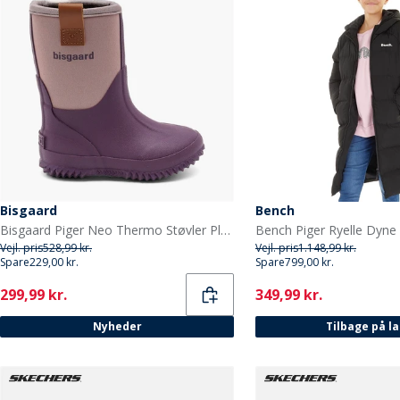
Bisgaard
Bench
Bisgaard Piger Neo Thermo Støvler Plum
Bench Piger Ryelle Dyne 
Vejl. pris
528,99 kr.
Vejl. pris
1.148,99 kr.
Spare
229,00 kr.
Spare
799,00 kr.
Current
Current
299,99 kr.
349,99 kr.
Nyheder
Tilbage på l