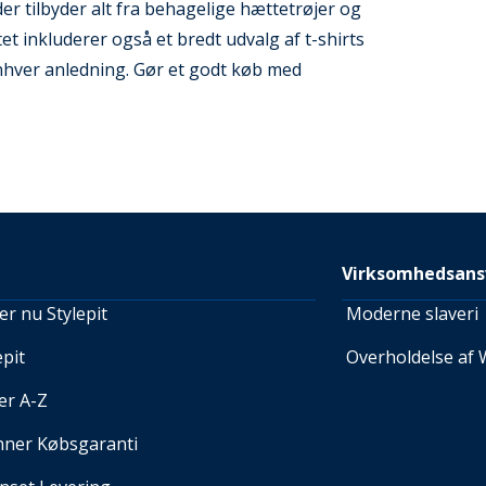
er tilbyder alt fra behagelige hættetrøjer og
et inkluderer også et bredt udvalg af t-shirts
 enhver anledning. Gør et godt køb med
Virksomhedsans
r nu Stylepit
Moderne slaveri
pit
Overholdelse af 
er A-Z
nner Købsgaranti