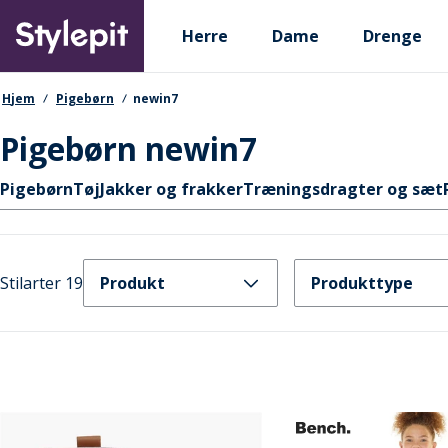
Skip
Primary departments
to
Herre
Dame
Drenge
main
content
navigationssti
Hjem
Pigebørn
newin7
Pigebørn newin7
Hurtige links
Pigebørn
Tøj
Jakker og frakker
Træningsdragter og sæt
Stilarter 19
Produkt
Produkttype