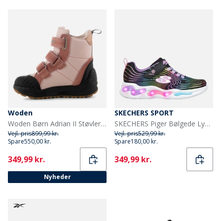
Woden
SKECHERS SPORT
Woden Børn Adrian II Støvler 849 Ballerina
SKECHERS Piger Bølgede Lys Sneakers Sort
Vejl. pris
899,99 kr.
Vejl. pris
529,99 kr.
Spare
550,00 kr.
Spare
180,00 kr.
Current
Current
349,99 kr.
349,99 kr.
Nyheder