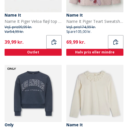
Name It
Name It
Name It Piger Veloa fløjl top Fuchsia Purple
Name It Piger Teart Sweatshirt Lilac Marble
Vejl. pris
99,99 kr.
Vejl. pris
174,99 kr.
Var
54,99 kr.
Spare
105,00 kr.
Current
Current
39,99 kr.
69,99 kr.
Outlet
Halv pris eller mindre
Only
Name It