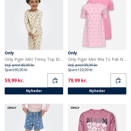
Only
Only
Only Piger Mini Trinny Top Birch
Only Piger Mini Rila To Pak Nattøj Kjole Romance Rose
Vejl. pris
149,99 kr.
Vejl. pris
199,99 kr.
Spare
90,00 kr.
Spare
120,00 kr.
Current
Current
59,99 kr.
79,99 kr.
Nyheder
Nyheder