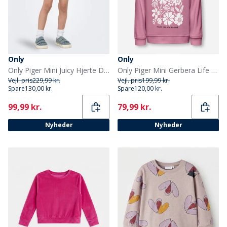
Only
Only
Only Piger Mini Juicy Hjerte Denim Shorts Light Medium Blue Denim
Only Piger Mini Gerbera Life Sweatshirt Mauve Orchid
Vejl. pris
229,99 kr.
Vejl. pris
199,99 kr.
Spare
130,00 kr.
Spare
120,00 kr.
Current
Current
99,99 kr.
79,99 kr.
Nyheder
Nyheder