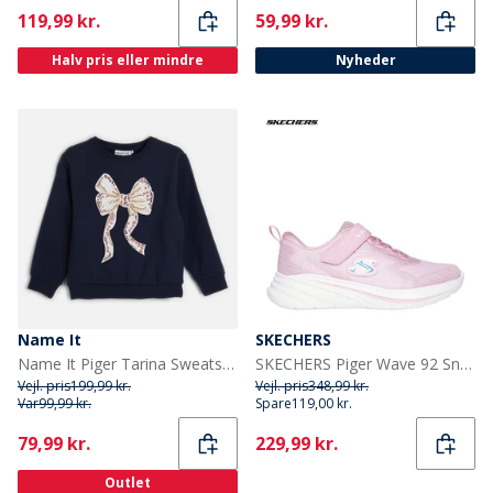
Current
Current
119,99 kr.
59,99 kr.
Halv pris eller mindre
Nyheder
Name It
SKECHERS
Name It Piger Tarina Sweatshirt Navy Blazer
SKECHERS Piger Wave 92 Sneakers Lyserød
Vejl. pris
199,99 kr.
Vejl. pris
348,99 kr.
Var
99,99 kr.
Spare
119,00 kr.
Current
Current
79,99 kr.
229,99 kr.
Outlet