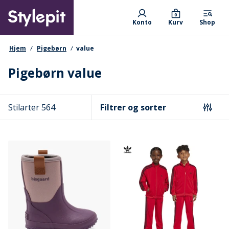
Skip
Primary departments
to
0
Konto
Kurv
Shop
main
content
navigationssti
Hjem
Pigebørn
value
Pigebørn value
Stilarter 564
Filtrer og sorter