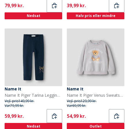
Current
Current
79,99 kr.
39,99 kr.
Nedsat
Halv pris eller mindre
Name It
Name It
Name It Piger Tarina Leggings Navy Blazer
Name It Piger Venus Sweatshirt Lilac Marble
Vejl. pris
149,99 kr.
Vejl. pris
129,99 kr.
Var
79,99 kr.
Var
69,99 kr.
Current
Current
59,99 kr.
54,99 kr.
Nedsat
Outlet