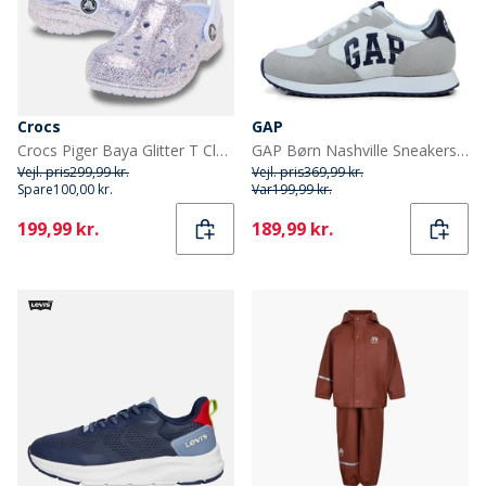
Crocs
GAP
Crocs Piger Baya Glitter T Clogs Dreamscape
GAP Børn Nashville Sneakers Hvid
Vejl. pris
299,99 kr.
Vejl. pris
369,99 kr.
Spare
100,00 kr.
Var
199,99 kr.
Current
Current
199,99 kr.
189,99 kr.