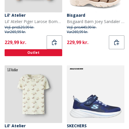
Lil' Atelier
Bisgaard
Lil' Atelier Piger Larose Bomber Jakke Cameo Rose
Bisgaard Børn Joey Sandaler Stone
Vejl. pris
529,99 kr.
Vejl. pris
449,99 kr.
Var
269,99 kr.
Var
269,99 kr.
Current
Current
229,99 kr.
229,99 kr.
Outlet
Lil' Atelier
SKECHERS