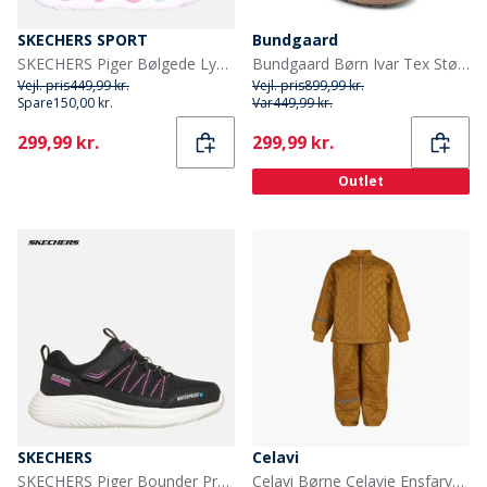
SKECHERS SPORT
Bundgaard
SKECHERS Piger Bølgede Lys Sneakers Sort
Bundgaard Børn Ivar Tex Støvler Sort På
Vejl. pris
449,99 kr.
Vejl. pris
899,99 kr.
Spare
150,00 kr.
Var
449,99 kr.
Current
Current
299,99 kr.
299,99 kr.
Outlet
SKECHERS
Celavi
SKECHERS Piger Bounder Pro Vandtætte Sneakers Sort
Celavi Børne Celavie Ensfarvet Basis Termosæt Buckthorn Brown