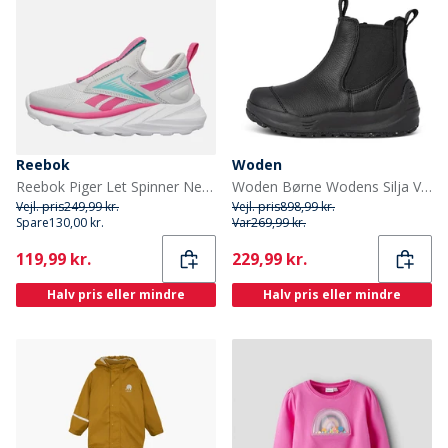
Reebok
Woden
Reebok Piger Let Spinner Neutrale Løbesko Mist Grey/True Pink/Aqua
Woden Børne Wodens Silja Varme Læderstøvler 020 Black
Vejl. pris
249,99 kr.
Vejl. pris
898,99 kr.
Spare
130,00 kr.
Var
269,99 kr.
Current
Current
119,99 kr.
229,99 kr.
Halv pris eller mindre
Halv pris eller mindre