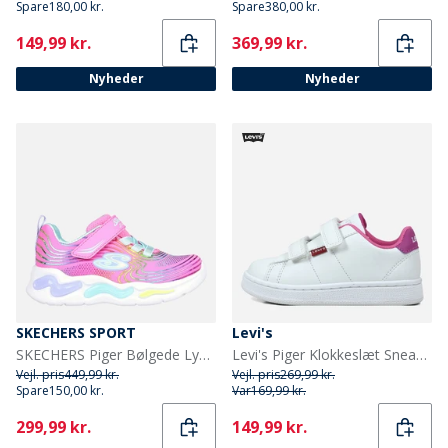
Spare
180,00 kr.
Spare
380,00 kr.
Current
Current
149,99 kr.
369,99 kr.
Nyheder
Nyheder
SKECHERS SPORT
Levi's
SKECHERS Piger Bølgede Lys Sneakers Pink
Levi's Piger Klokkeslæt Sneakers White Fuxia 0069
Vejl. pris
449,99 kr.
Vejl. pris
269,99 kr.
Spare
150,00 kr.
Var
169,99 kr.
Current
Current
299,99 kr.
149,99 kr.