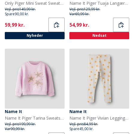
Only Piger Mini Sweat Sweatshirt Ombre Blue
Name It Piger Tuaja Langærmet Top Cloud Dancer
Vejl. pris
149,99 kr.
Vejl. pris
129,99 kr.
Spare
90,00 kr.
Var
69,99 kr.
Current
Current
59,99 kr.
54,99 kr.
Nyheder
Nedsat
Name It
Name It
Name It Piger Tarina Sweatshirt Pirouette
Name It Piger Vivian Leggings Lilac Marble
Vejl. pris
199,99 kr.
Vejl. pris
84,99 kr.
Var
99,99 kr.
Spare
45,00 kr.