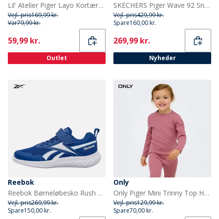
Lil' Atelier Piger Layo Kortærmet T-shirt Coconut Milk
SKECHERS Piger Wave 92 Sneakers Navy
Vejl. pris
169,99 kr.
Vejl. pris
429,99 kr.
Var
79,99 kr.
Spare
160,00 kr.
Current
Current
59,99 kr.
269,99 kr.
Outlet
Nyheder
Reebok
Only
Reebok Børneløbesko Rush Runner 5 med elastiksnørebånd og velcrorem Neutral Vector Blue/Vector Blue/Hvid
Only Piger Mini Trinny Top Heather Rose
Vejl. pris
269,99 kr.
Vejl. pris
129,99 kr.
Spare
150,00 kr.
Spare
70,00 kr.