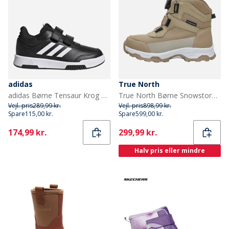
adidas
True North
adidas Børne Tensaur Krog Og Løkke Velcro Træningssko Core Black/Cloud White/Core Black
True North Børne Snowstorm Sko Sand
Vejl. pris
289,99 kr.
Vejl. pris
898,99 kr.
Spare
115,00 kr.
Spare
599,00 kr.
Current
Current
174,99 kr.
299,99 kr.
Halv pris eller mindre