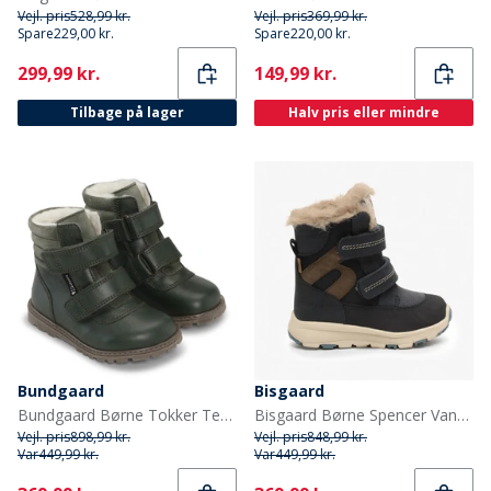
Vejl. pris
528,99 kr.
Vejl. pris
369,99 kr.
Spare
229,00 kr.
Spare
220,00 kr.
Current
Current
299,99 kr.
149,99 kr.
Tilbage på lager
Halv pris eller mindre
Bundgaard
Bisgaard
Bundgaard Børne Tokker Tex Støvler Flaske Grøn
Bisgaard Børne Spencer Vandtætte Tex Støvler Navy
Vejl. pris
898,99 kr.
Vejl. pris
848,99 kr.
Var
449,99 kr.
Var
449,99 kr.