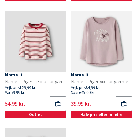
Name It
Name It
Name It Piger Tetina Langærmet T-shirt Scarlet
Name It Piger Vix Langærmet Top Keepsake Lilac
Vejl. pris
129,99 kr.
Vejl. pris
84,99 kr.
Var
59,99 kr.
Spare
45,00 kr.
Current
Current
54,99 kr.
39,99 kr.
Outlet
Halv pris eller mindre