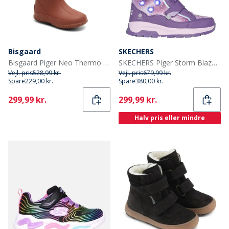
Bisgaard
SKECHERS
Bisgaard Piger Neo Thermo Gummistøvler Gammel Rose
SKECHERS Piger Storm Blazer Vandtætte Sko Lilla
Vejl. pris
528,99 kr.
Vejl. pris
679,99 kr.
Spare
229,00 kr.
Spare
380,00 kr.
Current
Current
299,99 kr.
299,99 kr.
Halv pris eller mindre