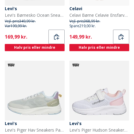
Levi's
Celavi
Levi's Børnesko Ocean Sneakers Marineblå/Rød 0290 Navy Red 0290
Celavi Børne Celavie Ensfarvet PU Basis Regntøjs Sæt Tortoise Shell
Vejl. pris
349,99 kr.
Vejl. pris
368,99 kr.
Var
199,99 kr.
Spare
219,00 kr.
Current
Current
169,99 kr.
149,99 kr.
Halv pris eller mindre
Halv pris eller mindre
Levi's
Levi's
Levi's Piger Hav Sneakers Pastel Green 0308
Levi's Piger Hudson Sneakers White Rose 2900