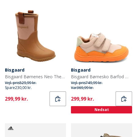
Bisgaard
Bisgaard
Bisgaard Børnenes Neo Thermo Gummistøvler Nud
Bisgaard Børnesko Barfod Morten Orange
Vejl. pris
529,99 kr.
Vejl. pris
749,99 kr.
Spare
230,00 kr.
Var
369,99 kr.
Current
Current
299,99 kr.
299,99 kr.
Nedsat