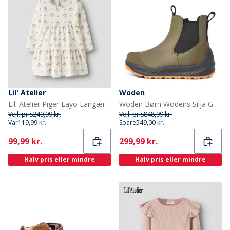
Lil' Atelier
Woden
Lil' Atelier Piger Layo Langærmet Kjole Coconut Milk
Woden Børn Wodens Silja Gummistøvler 295 Dark Olive
Vejl. pris
249,99 kr.
Vejl. pris
848,99 kr.
Var
119,99 kr.
Spare
549,00 kr.
Current
Current
99,99 kr.
299,99 kr.
Halv pris eller mindre
Halv pris eller mindre