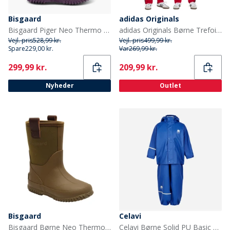
Bisgaard
adidas Originals
Bisgaard Piger Neo Thermo Støvler Plum
adidas Originals Børne Trefoil Firebird Tracksuit Better Scarlet/Sort
Vejl. pris
528,99 kr.
Vejl. pris
499,99 kr.
Spare
229,00 kr.
Var
269,99 kr.
Current
Current
299,99 kr.
209,99 kr.
Nyheder
Outlet
Bisgaard
Celavi
Bisgaard Børne Neo Thermo Gummistøvler Grøn
Celavi Børne Solid PU Basic Regntøj Sæt Havblå Oceanblue