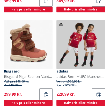
Current
Current
369,99 kr.
369,99 kr.
Halv pris eller mindre
Halv pris eller mindre
Bisgaard
adidas
Bisgaard Piger Spencer Vandtætte Tex Støvler Rose
adidas Børn MUFC Manchester United 24/25 Hjemme Mini Sæt Mufc Red
Vejl. pris
848,99 kr.
Vejl. pris
529,99 kr.
Var
449,99 kr.
Spare
300,00 kr.
Current
Current
299,99 kr.
229,99 kr.
Halv pris eller mindre
Halv pris eller mindre