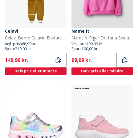
Celavi
Name It
Celavi Børne Celavie Ensfarvet PU Basis Regntøjs Sæt Buckthorn Brown
Name It Piger Dottana Sweatshirt Strawberry Moon
Vejl. pris
368,99 kr.
Vejl. pris
199,99 kr.
Spare
219,00 kr.
Spare
100,00 kr.
Current
Current
149,99 kr.
99,99 kr.
Halv pris eller mindre
Halv pris eller mindre