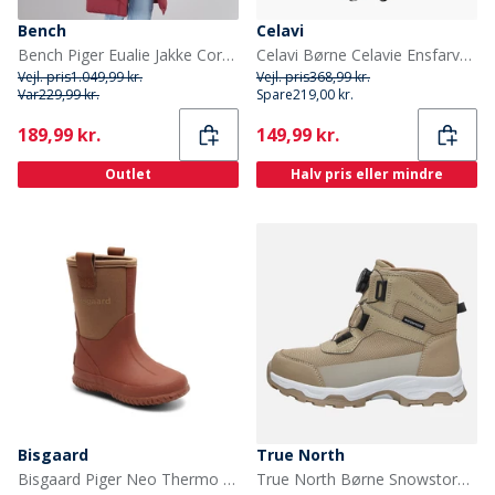
Bench
Celavi
Bench Piger Eualie Jakke Cordovan
Celavi Børne Celavie Ensfarvet PU Basis Regntøjs Sæt Baked Apple
Vejl. pris
1.049,99 kr.
Vejl. pris
368,99 kr.
Var
229,99 kr.
Spare
219,00 kr.
Current
Current
189,99 kr.
149,99 kr.
Outlet
Halv pris eller mindre
Bisgaard
True North
Bisgaard Piger Neo Thermo Gummistøvler Gammel Rose
True North Børne Snowstorm Sko Sand