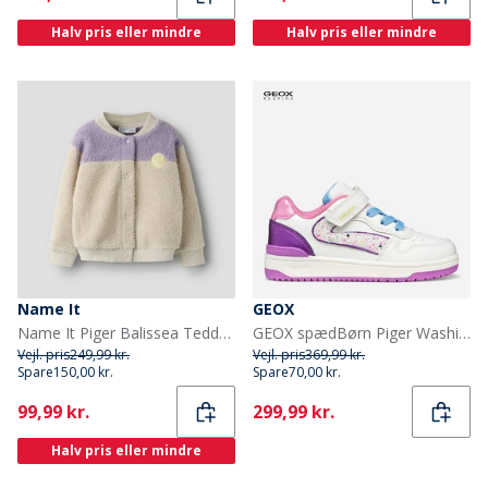
Halv pris eller mindre
Halv pris eller mindre
Name It
GEOX
Name It Piger Balissea Teddy Fleece Pumice Stone
GEOX spædBørn Piger Washiba Træningssko Hvid/Mørk Lilla Hvid/Dk Purple
Vejl. pris
249,99 kr.
Vejl. pris
369,99 kr.
Spare
150,00 kr.
Spare
70,00 kr.
Current
Current
99,99 kr.
299,99 kr.
Halv pris eller mindre