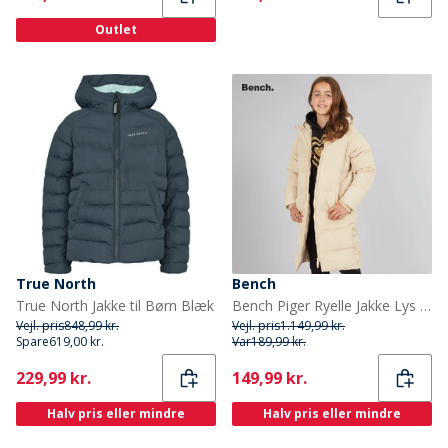
Outlet
True North
Bench
True North Jakke til Børn Blæk
Bench Piger Ryelle Jakke Lys Beige
Vejl. pris
848,99 kr.
Vejl. pris
1.149,99 kr.
Spare
619,00 kr.
Var
189,99 kr.
Current
Current
229,99 kr.
149,99 kr.
Halv pris eller mindre
Halv pris eller mindre