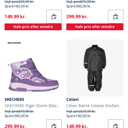
Vejl. pris
329,99 kr.
Vejl. pris
679,99 kr.
Spare
180,00 kr.
Spare
380,00 kr.
Current
Current
149,99 kr.
299,99 kr.
Halv pris eller mindre
Halv pris eller mindre
SKECHERS
Celavi
SKECHERS Piger Storm Blazer Vandtætte Sko Lilla
Celavi Børne Celavie Ensfarvet Basis Termosæt Sort
Vejl. pris
679,99 kr.
Vejl. pris
329,99 kr.
Spare
380,00 kr.
Spare
180,00 kr.
Current
Current
299,99 kr.
149,99 kr.