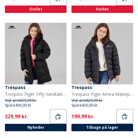
Outlet
Outlet
Trespass
Trespass
Trespass Piger Tiffy Vandtæt Lang Polstret Hættejakke Sort
Trespass Piger Amira Waterproof Padded Præstation/Teknisk Grå
Vejl. pris
629,99 kr.
Vejl. pris
629,99 kr.
Spare
400,00 kr.
Spare
430,00 kr.
Current
Current
229,99 kr.
199,99 kr.
Nyheder
Tilbage på lager