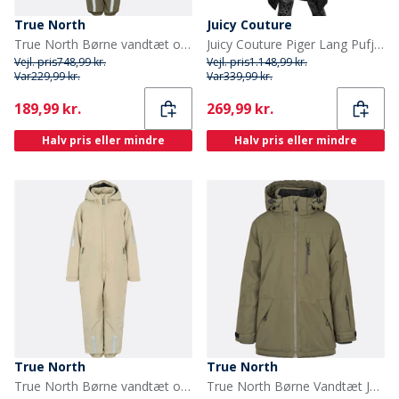
True North
Juicy Couture
True North Børne vandtæt overall Oxford snefrakke tarmac
Juicy Couture Piger Lang Pufjakke Sort
Vejl. pris
748,99 kr.
Vejl. pris
1.148,99 kr.
Var
229,99 kr.
Var
339,99 kr.
Current
Current
189,99 kr.
269,99 kr.
Halv pris eller mindre
Halv pris eller mindre
True North
True North
True North Børne vandtæt overall Oxford sne dragt sand
True North Børne Vandtæt Jakke Tarmac