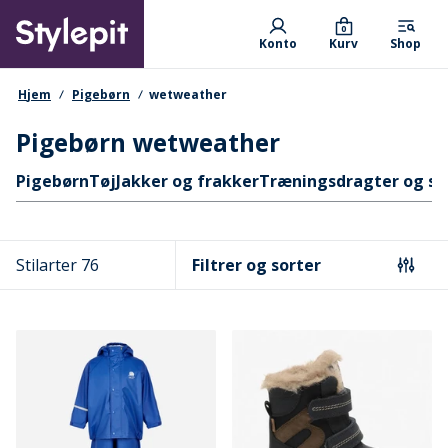
Skip
Primary departments
to
0
Konto
Kurv
Shop
main
content
navigationssti
Hjem
Pigebørn
wetweather
Pigebørn wetweather
Hurtige links
Pigebørn
Tøj
Jakker og frakker
Træningsdragter og s
Stilarter 76
Filtrer og sorter