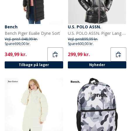
Bench
U.S. POLO ASSN.
Bench Piger Eualie Dyne Sort
U.S. POLO ASSN. Piger Lang Vatteret Jakke Sort
Vejl. pris
1.048,99 kr.
Vejl. pris
899,99 kr.
Spare
699,00 kr.
Spare
600,00 kr.
Current
Current
349,99 kr.
299,99 kr.
Tilbage på lager
Nyheder