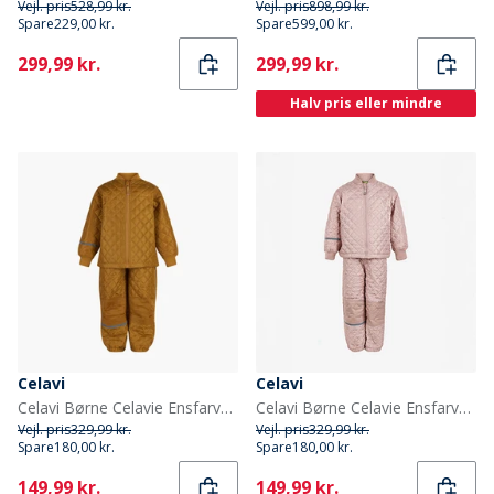
Vejl. pris
528,99 kr.
Vejl. pris
898,99 kr.
Spare
229,00 kr.
Spare
599,00 kr.
Current
Current
299,99 kr.
299,99 kr.
Halv pris eller mindre
Celavi
Celavi
Celavi Børne Celavie Ensfarvet Basis Termosæt Buckthorn Brown
Celavi Børne Celavie Ensfarvet Basis Termosæt Misty Rose
Vejl. pris
329,99 kr.
Vejl. pris
329,99 kr.
Spare
180,00 kr.
Spare
180,00 kr.
Current
Current
149,99 kr.
149,99 kr.