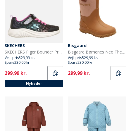
SKECHERS
Bisgaard
SKECHERS Piger Bounder Pro Sneakers Sort
Bisgaard Børnenes Neo Thermo Gummistøvler Nud
Vejl. pris
529,99 kr.
Vejl. pris
529,99 kr.
Spare
230,00 kr.
Spare
230,00 kr.
Current
Current
299,99 kr.
299,99 kr.
Nyheder