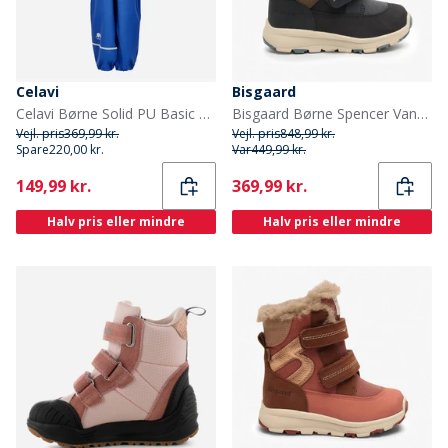
Celavi
Bisgaard
Celavi Børne Solid PU Basic Regntøj Sæt Havblå Oceanblue
Bisgaard Børne Spencer Vandtætte Tex Støvler Navy
Vejl. pris
369,99 kr.
Vejl. pris
848,99 kr.
Spare
220,00 kr.
Var
449,99 kr.
Current
Current
149,99 kr.
369,99 kr.
Halv pris eller mindre
Halv pris eller mindre