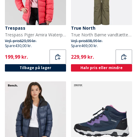
Trespass
True North
Trespass Piger Amira Waterproof Præstation/Teknisk Lyserød
True North Børne vandtætte snebukser Tarmac
Vejl. pris
629,99 kr.
Vejl. pris
698,99 kr.
Spare
430,00 kr.
Spare
469,00 kr.
Current
Current
199,99 kr.
229,99 kr.
Tilbage på lager
Halv pris eller mindre