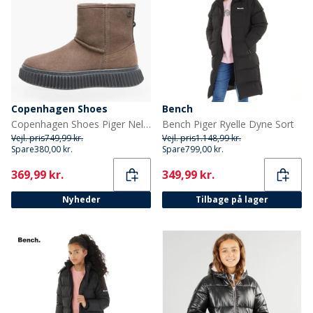
Copenhagen Shoes
Bench
Copenhagen Shoes Piger Nelly Støvler 0241 Cognac
Bench Piger Ryelle Dyne Sort
Vejl. pris
749,99 kr.
Vejl. pris
1.148,99 kr.
Spare
380,00 kr.
Spare
799,00 kr.
Current
Current
369,99 kr.
349,99 kr.
Nyheder
Tilbage på lager