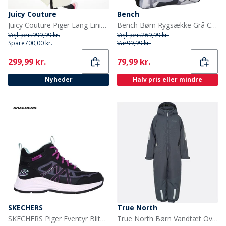
Juicy Couture
Bench
Juicy Couture Piger Lang Linie Puffer Jakke Vanilje Is
Bench Børn Rygsække Grå Camouflage
Vejl. pris
999,99 kr.
Vejl. pris
269,99 kr.
Spare
700,00 kr.
Var
99,99 kr.
Current
Current
299,99 kr.
79,99 kr.
Nyheder
Halv pris eller mindre
SKECHERS
True North
SKECHERS Piger Eventyr Blitz Sjov Forfølgelse Vandtætte Sko Black Aqua
True North Børn Vandtæt Overalls Oxford Snedragt Nattehimmel