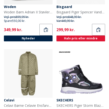
Woden
Bisgaard
Woden Børn Adrian II Støvler 849 Ballerina
Bisgaard Piger Spencer Vandtætte Tex Støvler Rose
Vejl. pris
899,99 kr.
Vejl. pris
848,99 kr.
Spare
550,00 kr.
Var
449,99 kr.
Current
Current
349,99 kr.
299,99 kr.
Nyheder
Halv pris eller mindre
Celavi
SKECHERS
Celavi Børne Celavie Ensfarvet Basis Termosæt Khaki
SKECHERS Piger Storm Blazer Vandtætte Sko Black Lavender