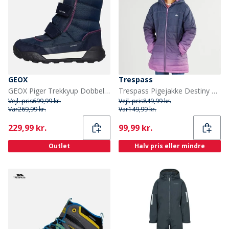
GEOX
Trespass
GEOX Piger Trekkyup Dobbelt Rem Pelsforet Støvler Navy/Lilla
Trespass Pigejakke Destiny Ombre med hætte og polstring Dyb Pink Ombre
Vejl. pris
699,99 kr.
Vejl. pris
849,99 kr.
Var
269,99 kr.
Var
149,99 kr.
Current
Current
229,99 kr.
99,99 kr.
Outlet
Halv pris eller mindre