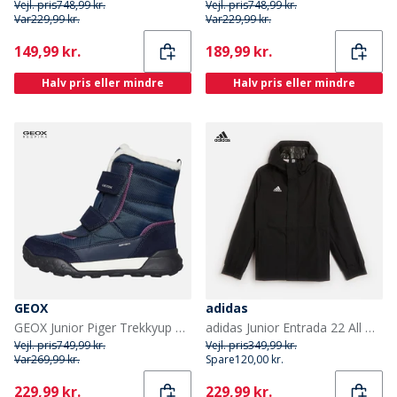
Vejl. pris
748,99 kr.
Vejl. pris
748,99 kr.
Var
229,99 kr.
Var
229,99 kr.
Current
Current
149,99 kr.
189,99 kr.
Halv pris eller mindre
Halv pris eller mindre
GEOX
adidas
GEOX Junior Piger Trekkyup Dobbelt Rem Pelsforet Støvler Marineblå/Lilla
adidas Junior Entrada 22 All Weather Jakke Sort
Vejl. pris
749,99 kr.
Vejl. pris
349,99 kr.
Var
269,99 kr.
Spare
120,00 kr.
Current
Current
229,99 kr.
229,99 kr.