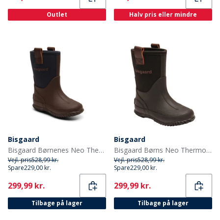
Outlet
Halv pris eller mindre
Bisgaard
Bisgaard
Bisgaard Børnenes Neo Thermo Gummistøvler Blå
Bisgaard Børns Neo Thermo Gummistøvler Sort
Vejl. pris
528,99 kr.
Vejl. pris
528,99 kr.
Spare
229,00 kr.
Spare
229,00 kr.
Current
Current
299,99 kr.
299,99 kr.
Tilbage på lager
Tilbage på lager