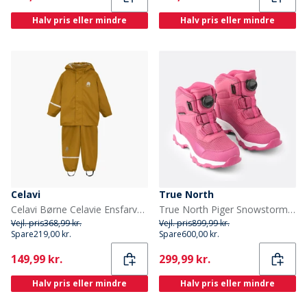
Halv pris eller mindre
Halv pris eller mindre
Celavi
True North
Celavi Børne Celavie Ensfarvet PU Basis Regntøjs Sæt Buckthorn Brown
True North Piger Snowstorm Sko Hindbær
Vejl. pris
368,99 kr.
Vejl. pris
899,99 kr.
Spare
219,00 kr.
Spare
600,00 kr.
Current
Current
149,99 kr.
299,99 kr.
Halv pris eller mindre
Halv pris eller mindre