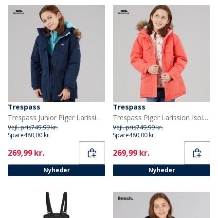
Trespass
Trespass
Trespass Junior Piger Larission Isoleret Vandtæt Parka Navy
Trespass Piger Larission Isoleret Vandtæt Parka Soft Orange
Vejl. pris
749,99 kr.
Vejl. pris
749,99 kr.
Spare
480,00 kr.
Spare
480,00 kr.
Current
Current
269,99 kr.
269,99 kr.
Nyheder
Nyheder