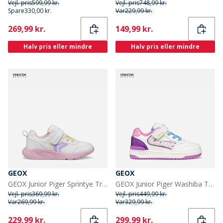
Vejl. pris
599,99 kr.
Vejl. pris
748,99 kr.
Spare
330,00 kr.
Var
229,99 kr.
Current
Current
269,99 kr.
149,99 kr.
Halv pris eller mindre
Halv pris eller mindre
GEOX
GEOX
GEOX Junior Piger Sprintye Træningssko Hvid/Pink
GEOX Junior Piger Washiba Træningssko Hvid/Mørk Lilla Hvid/Dk Purple
Vejl. pris
369,99 kr.
Vejl. pris
449,99 kr.
Var
269,99 kr.
Var
329,99 kr.
Current
Current
229,99 kr.
299,99 kr.