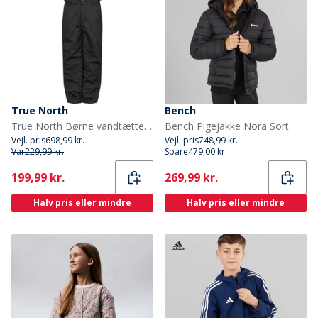
True North
Bench
True North Børne vandtætte snebukser sort
Bench Pigejakke Nora Sort
Vejl. pris
698,99 kr.
Vejl. pris
748,99 kr.
Var
229,99 kr.
Spare
479,00 kr.
Current
Current
199,99 kr.
269,99 kr.
Halv pris eller mindre
Halv pris eller mindre