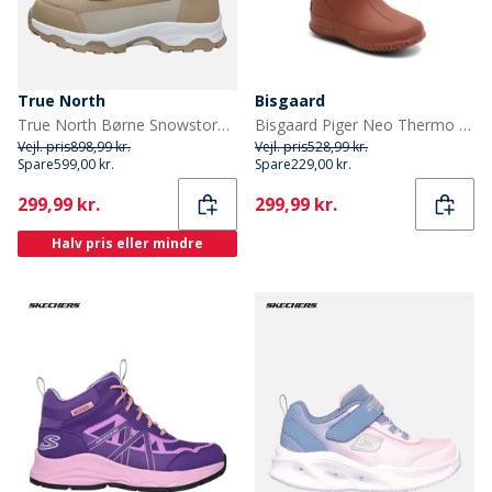
True North
Bisgaard
True North Børne Snowstorm Sko Sand
Bisgaard Piger Neo Thermo Gummistøvler Gammel Rose
Vejl. pris
898,99 kr.
Vejl. pris
528,99 kr.
Spare
599,00 kr.
Spare
229,00 kr.
Current
Current
299,99 kr.
299,99 kr.
Halv pris eller mindre