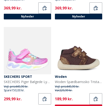
Current
Current
369,99 kr.
369,99 kr.
Nyheder
Nyheder
SKECHERS SPORT
Woden
SKECHERS Piger Bølgede Lys Sneakers Pink
Woden Spædbarnssko Tristan Pearl Prewalker til Piger 780 Fudge
Vejl. pris
449,99 kr.
Vejl. pris
449,99 kr.
Spare
150,00 kr.
Var
229,99 kr.
Current
Current
299,99 kr.
189,99 kr.