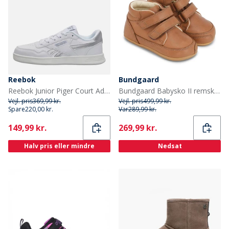
Reebok
Bundgaard
Reebok Junior Piger Court Advance Træningssko Hvid/Hvid/Silver Metallic
Bundgaard Babysko II remsko Cognac Ws
Vejl. pris
369,99 kr.
Vejl. pris
499,99 kr.
Spare
220,00 kr.
Var
289,99 kr.
Current
Current
149,99 kr.
269,99 kr.
Halv pris eller mindre
Nedsat