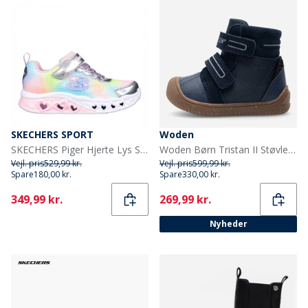
SKECHERS SPORT
Woden
SKECHERS Piger Hjerte Lys Simply Love Sneakers Sølv
Woden Børn Tristan II Støvler 010 Navy
Vejl. pris
529,99 kr.
Vejl. pris
599,99 kr.
Spare
180,00 kr.
Spare
330,00 kr.
Current
Current
349,99 kr.
269,99 kr.
Nyheder