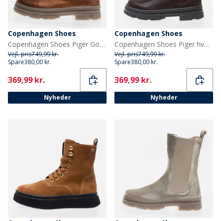
Copenhagen Shoes
Copenhagen Shoes
Copenhagen Shoes Piger Gode Udseende Piger Lave Støvler 059 Bronze
Copenhagen Shoes Piger hverdag Piger støvler 847 Dark Brown
Vejl. pris
749,99 kr.
Vejl. pris
749,99 kr.
Spare
380,00 kr.
Spare
380,00 kr.
Current
Current
369,99 kr.
369,99 kr.
Nyheder
Nyheder