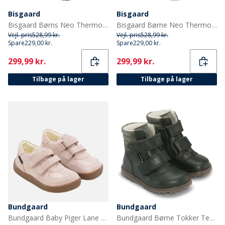
Bisgaard
Bisgaard
Bisgaard Børns Neo Thermo Gummistøvler Sort
Bisgaard Børne Neo Thermo Gummistøvler Grøn
Vejl. pris
528,99 kr.
Vejl. pris
528,99 kr.
Spare
229,00 kr.
Spare
229,00 kr.
Current
Current
299,99 kr.
299,99 kr.
Tilbage på lager
Tilbage på lager
Bundgaard
Bundgaard
Bundgaard Baby Piger Lane Vandtætte Sko Old Rose Glitter
Bundgaard Børne Tokker Tex Støvler Flaske Grøn