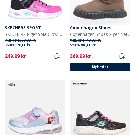
SKECHERS SPORT
Copenhagen Shoes
SKECHERS Piger Sola Glow Ombre Deluxe Sneakers Sort
Copenhagen Shoes Piger Nelly Støvler 0241 Cognac
Vejl. pris
369,99 kr.
Vejl. pris
749,99 kr.
Spare
120,00 kr.
Spare
380,00 kr.
Current
Current
249,99 kr.
369,99 kr.
Nyheder