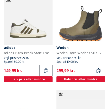
adidas
Woden
adidas Børn Break Start Træningssko Chalk White/Olive Strata/Charcoal
Woden Børn Wodens Silja Gummistøvler 295 Dark Olive
Vejl. pris
299,99 kr.
Vejl. pris
848,99 kr.
Spare
150,00 kr.
Spare
549,00 kr.
Current
Current
149,99 kr.
299,99 kr.
Halv pris eller mindre
Halv pris eller mindre