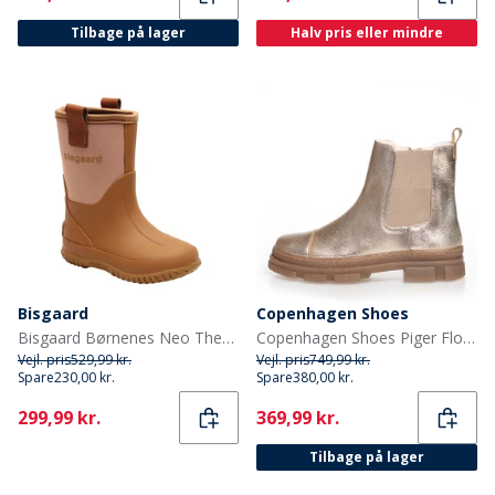
Tilbage på lager
Halv pris eller mindre
Bisgaard
Copenhagen Shoes
Bisgaard Børnenes Neo Thermo Gummistøvler Nud
Copenhagen Shoes Piger Flotte Lave Støvler 012 Guld Metallic
Vejl. pris
529,99 kr.
Vejl. pris
749,99 kr.
Spare
230,00 kr.
Spare
380,00 kr.
Current
Current
299,99 kr.
369,99 kr.
Tilbage på lager