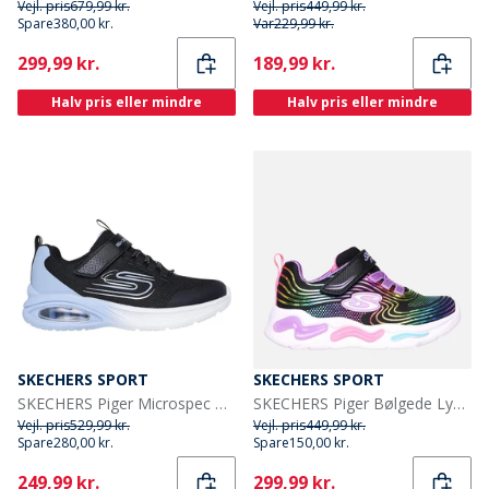
Vejl. pris
679,99 kr.
Vejl. pris
449,99 kr.
Spare
380,00 kr.
Var
229,99 kr.
Current
Current
299,99 kr.
189,99 kr.
Halv pris eller mindre
Halv pris eller mindre
SKECHERS SPORT
SKECHERS SPORT
SKECHERS Piger Microspec Max Advance Fly 3. 0 Sneakers Sort
SKECHERS Piger Bølgede Lys Sneakers Sort
Vejl. pris
529,99 kr.
Vejl. pris
449,99 kr.
Spare
280,00 kr.
Spare
150,00 kr.
Current
Current
249,99 kr.
299,99 kr.