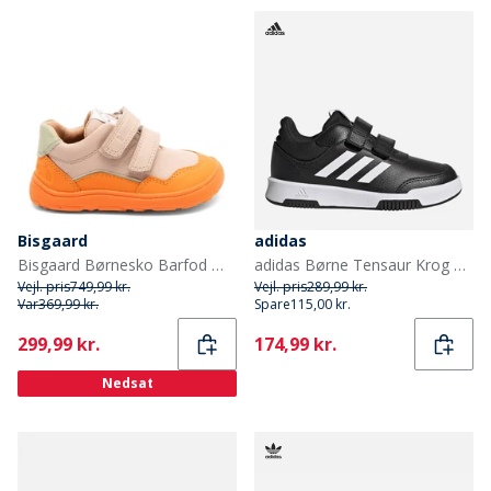
Bisgaard
adidas
Bisgaard Børnesko Barfod Morten Orange
adidas Børne Tensaur Krog Og Løkke Velcro Træningssko Core Black/Cloud White/Core Black
Vejl. pris
749,99 kr.
Vejl. pris
289,99 kr.
Var
369,99 kr.
Spare
115,00 kr.
Current
Current
299,99 kr.
174,99 kr.
Nedsat