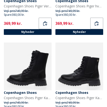
Copenhagen Shoes
Copenhagen Shoes
Copenhagen Shoes Piger Vera Støvler 0241 Cognac
Copenhagen Shoes Piger hverdag Piger støvler 0051 Gold
Vejl. pris
749,99 kr.
Vejl. pris
749,99 kr.
Spare
380,00 kr.
Spare
380,00 kr.
Current
Current
369,99 kr.
369,99 kr.
Nyheder
Nyheder
Copenhagen Shoes
Copenhagen Shoes
Copenhagen Shoes Piger Kaylee Høje Støvler 0001 Black
Copenhagen Shoes Piger Kaylee Lave Støvler 0001 Black
Vejl. pris
749,99 kr.
Vejl. pris
749,99 kr.
Spare
380,00 kr.
Spare
380,00 kr.