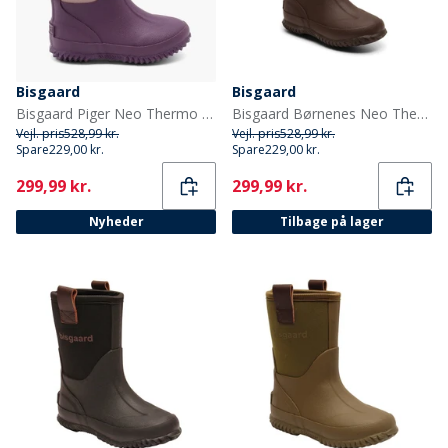
Bisgaard
Bisgaard
Bisgaard Piger Neo Thermo Støvler Plum
Bisgaard Børnenes Neo Thermo Gummistøvler Blå
Vejl. pris
528,99 kr.
Vejl. pris
528,99 kr.
Spare
229,00 kr.
Spare
229,00 kr.
Current
Current
299,99 kr.
299,99 kr.
Nyheder
Tilbage på lager