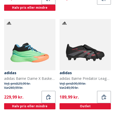
Halv pris eller mindre
adidas
adidas
adidas Børne Dame X Basketballsko Lime Burgundy/Signal Coral/Blue Burst
adidas Børne Predator League Tunge SG Blød Bund Fodboldstøvler Core Black/Grey Four/Lucid Red
Vejl. pris
529,99 kr.
Vejl. pris
599,99 kr.
Var
269,99 kr.
Var
249,99 kr.
Current
Current
229,99 kr.
189,99 kr.
Halv pris eller mindre
Outlet