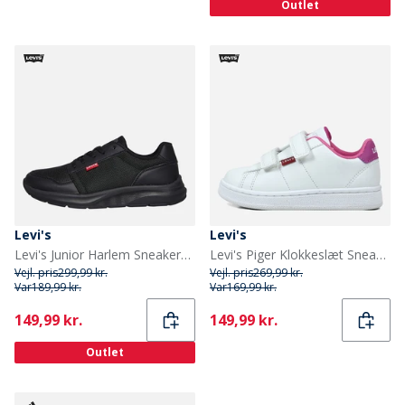
Outlet
Levi's
Levi's
Levi's Junior Harlem Sneakers Sort/Sort 0562 Black Black 0562
Levi's Piger Klokkeslæt Sneakers White Fuxia 0069
Vejl. pris
299,99 kr.
Vejl. pris
269,99 kr.
Var
189,99 kr.
Var
169,99 kr.
Current
Current
149,99 kr.
149,99 kr.
Outlet