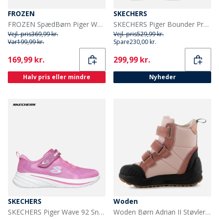
FROZEN
SKECHERS
FROZEN SpædBørn Piger Wonder Lysende Sko Multi
SKECHERS Piger Bounder Pro Sneakers Sort
Vejl. pris
369,99 kr.
Vejl. pris
529,99 kr.
Var
199,99 kr.
Spare
230,00 kr.
Current
Current
169,99 kr.
299,99 kr.
Halv pris eller mindre
Nyheder
SKECHERS
Woden
SKECHERS Piger Wave 92 Sneakers Pink
Woden Børn Adrian II Støvler 849 Ballerina