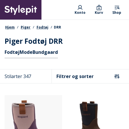
Skip
Primary departments
to
0
Konto
Kurv
Shop
main
content
navigationssti
Hjem
Piger
Fodtøj
DRR
Piger Fodtøj DRR
Hurtige links
Fodtøj
Mode
Bundgaard
Stilarter 347
Filtrer og sorter