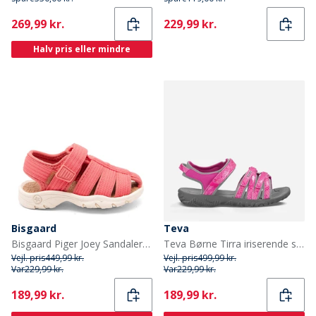
Current
Current
269,99 kr.
229,99 kr.
Halv pris eller mindre
Bisgaard
Teva
Bisgaard Piger Joey Sandaler Pink
Teva Børne Tirra iriserende sandaler Pink
Vejl. pris
449,99 kr.
Vejl. pris
499,99 kr.
Var
229,99 kr.
Var
229,99 kr.
Current
Current
189,99 kr.
189,99 kr.