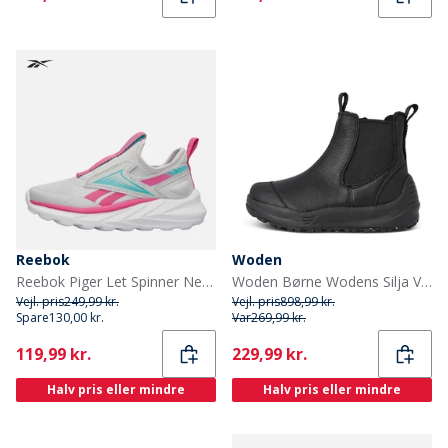
Reebok
Woden
Reebok Piger Let Spinner Neutrale Løbesko Mist Grey/True Pink/Aqua
Woden Børne Wodens Silja Varme Læderstøvler 020 Black
Vejl. pris
249,99 kr.
Vejl. pris
898,99 kr.
Spare
130,00 kr.
Var
269,99 kr.
Current
Current
119,99 kr.
229,99 kr.
Halv pris eller mindre
Halv pris eller mindre