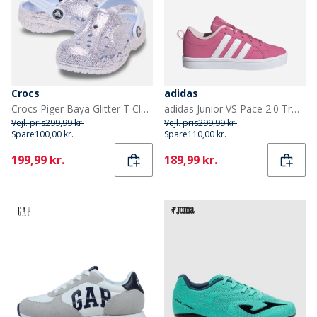
Crocs
adidas
Crocs Piger Baya Glitter T Clogs Dreamscape
adidas Junior VS Pace 2.0 Træningssko Pink Fusion/Cloud White/Clear Pink
Vejl. pris
299,99 kr.
Vejl. pris
299,99 kr.
Spare
100,00 kr.
Spare
110,00 kr.
Current
Current
199,99 kr.
189,99 kr.