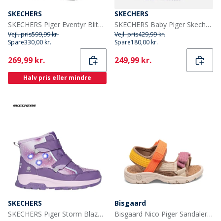
SKECHERS
SKECHERS
SKECHERS Piger Eventyr Blitz Sjov Forfølgelse Vandtætte Sko Purple Light Blue
SKECHERS Baby Piger Skechers Sola Glow Ombre Deluxe sneakers Grå
Vejl. pris
599,99 kr.
Vejl. pris
429,99 kr.
Spare
330,00 kr.
Spare
180,00 kr.
Current
Current
269,99 kr.
249,99 kr.
Halv pris eller mindre
SKECHERS
Bisgaard
SKECHERS Piger Storm Blazer Vandtætte Sko Lilla
Bisgaard Nico Piger Sandaler Neon Pink