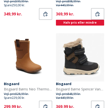
Vejl. pris
599,99 kr.
Vejl. pris
898,99 kr.
Spare
250,00 kr.
Var
449,99 kr.
Current
Current
349,99 kr.
369,99 kr.
Halv pris eller mindre
Bisgaard
Bisgaard
Bisgaard Børns Neo Thermo Gummistøvler Kamel
Bisgaard Børne Spencer Vandtætte Tex Støvler Navy
Vejl. pris
528,99 kr.
Vejl. pris
848,99 kr.
Spare
229,00 kr.
Var
449,99 kr.
Current
Current
299,99 kr.
369,99 kr.