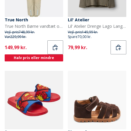
True North
Lil' Atelier
True North Børne vandtæt overall Oxford sne dragt sand
Lil' Atelier Drenge Lago Langærmet Top Shitake
Vejl. pris
748,99 kr.
Vejl. pris
149,99 kr.
Var
229,99 kr.
Spare
70,00 kr.
Current
Current
149,99 kr.
79,99 kr.
Halv pris eller mindre