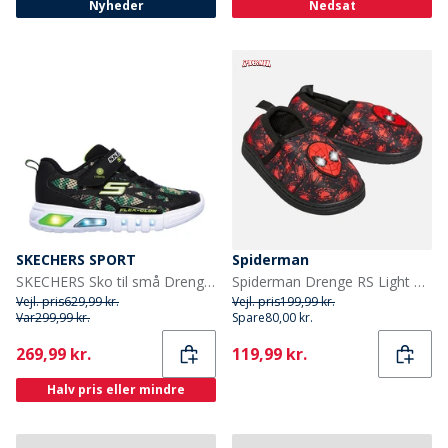
Nyheder
Nedsat
SKECHERS SPORT
Spiderman
SKECHERS Sko til små Drenge Flex Glow Rondler Camouflage
Spiderman Drenge RS Light Up Hjemmesko Sort/Rød
Vejl. pris
629,99 kr.
Vejl. pris
199,99 kr.
Var
299,99 kr.
Spare
80,00 kr.
Current
Current
269,99 kr.
119,99 kr.
Halv pris eller mindre