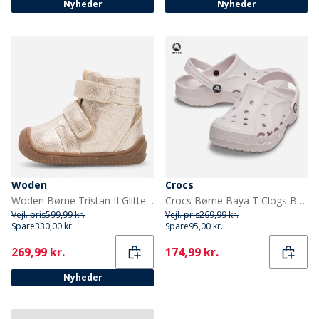
Nyheder
Nyheder
Woden
Crocs
Woden Børne Tristan II Glitter Støvler 045 Gold
Crocs Børne Baya T Clogs Barely Pink
Vejl. pris
599,99 kr.
Vejl. pris
269,99 kr.
Spare
330,00 kr.
Spare
95,00 kr.
Current
Current
269,99 kr.
174,99 kr.
Nyheder