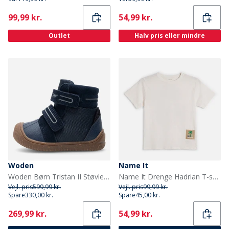
Current
Current
99,99 kr.
54,99 kr.
Outlet
Halv pris eller mindre
Woden
Name It
Woden Børn Tristan II Støvler 010 Navy
Name It Drenge Hadrian T-shirt Cloud Dancer/Football
Vejl. pris
599,99 kr.
Vejl. pris
99,99 kr.
Spare
330,00 kr.
Spare
45,00 kr.
Current
Current
269,99 kr.
54,99 kr.