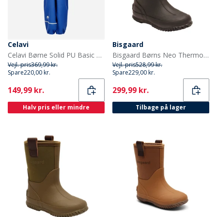
Celavi
Bisgaard
Celavi Børne Solid PU Basic Regntøj Sæt Havblå Oceanblue
Bisgaard Børns Neo Thermo Gummistøvler Sort
Vejl. pris
369,99 kr.
Vejl. pris
528,99 kr.
Spare
220,00 kr.
Spare
229,00 kr.
Current
Current
149,99 kr.
299,99 kr.
Halv pris eller mindre
Tilbage på lager