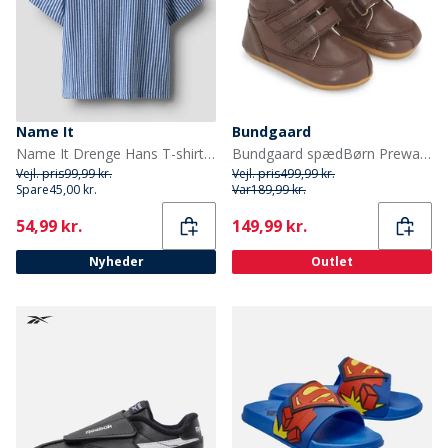
Name It
Bundgaard
Name It Drenge Hans T-shirt Nautical Blue
Bundgaard spædBørn Prewalker II Strop Sko Brown Ws
Vejl. pris
99,99 kr.
Vejl. pris
499,99 kr.
Spare
45,00 kr.
Var
189,99 kr.
Current
Current
54,99 kr.
149,99 kr.
Nyheder
Outlet