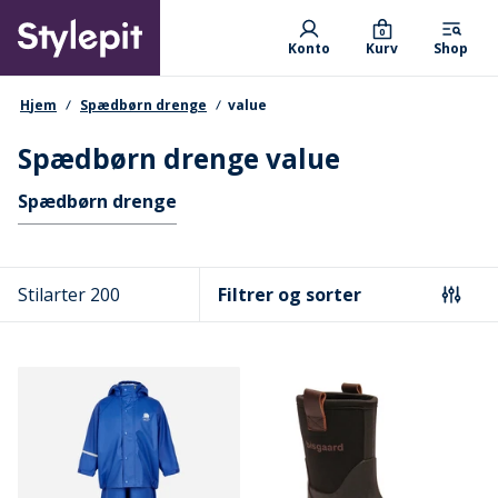
Skip
Primary departments
to
0
Konto
Kurv
Shop
main
content
navigationssti
Hjem
Spædbørn drenge
value
Spædbørn drenge value
Hurtige links
Spædbørn drenge
Stilarter 200
Filtrer og sorter