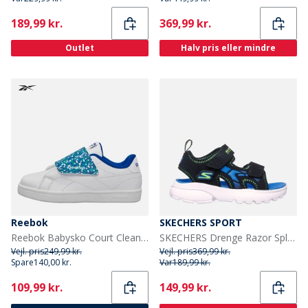
Current
Current
189,99 kr.
369,99 kr.
Outlet
Halv pris eller mindre
Reebok
SKECHERS SPORT
Reebok Babysko Court Clean Velcro Træningssko Hvid/Vector Blue/Vector Blue
SKECHERS Drenge Razor Splash Sandaler Sort
Vejl. pris
249,99 kr.
Vejl. pris
369,99 kr.
Spare
140,00 kr.
Var
189,99 kr.
Current
Current
109,99 kr.
149,99 kr.