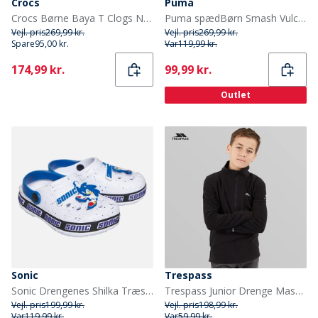
Crocs
Puma
Crocs Børne Baya T Clogs Navy
Puma spædBørn Smash Vulc Træningssko Hvid/Quarry
Vejl. pris
269,99 kr.
Vejl. pris
269,99 kr.
Spare
95,00 kr.
Var
119,99 kr.
Current
Current
174,99 kr.
99,99 kr.
Outlet
Sonic
Trespass
Sonic Drengenes Shilka Træsko Hvid/Multi
Trespass Junior Drenge Masonville 1/2 Lynlås Mikro Fleece Sort
Vejl. pris
199,99 kr.
Vejl. pris
198,99 kr.
Var
119,99 kr.
Var
59,99 kr.