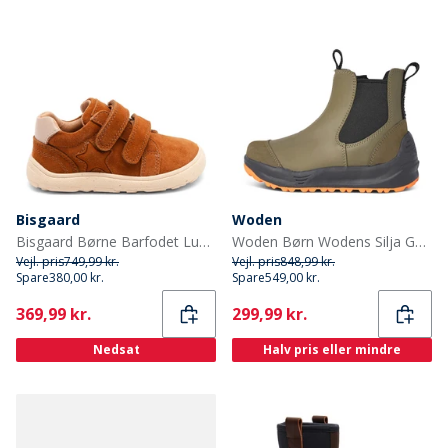
Bisgaard
Woden
Bisgaard Børne Barfodet Luna Sko Cacao
Woden Børn Wodens Silja Gummistøvler 295 Dark Olive
Vejl. pris
749,99 kr.
Vejl. pris
848,99 kr.
Spare
380,00 kr.
Spare
549,00 kr.
Current
Current
369,99 kr.
299,99 kr.
Nedsat
Halv pris eller mindre