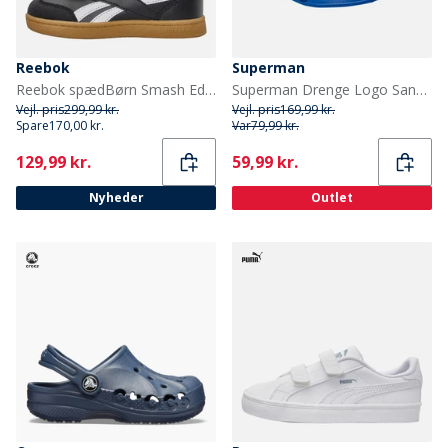
Reebok
Superman
Reebok spædBørn Smash Edge Velcro Træningssko Sort/Hvid/Gum
Superman Drenge Logo Sandaler Blå/Multi
Vejl. pris
299,99 kr.
Vejl. pris
169,99 kr.
Spare
170,00 kr.
Var
79,99 kr.
Current
Current
129,99 kr.
59,99 kr.
Nyheder
Outlet