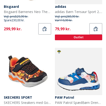
Bisgaard
adidas
Bisgaard Børnenes Neo Thermo Gummistøvler Nud
adidas Børn Tensaur Sport 2.0 Træningssko Dark Blue/Footwear White/Core Black
Vejl. pris
529,99 kr.
Vejl. pris
269,99 kr.
Spare
230,00 kr.
Var
119,99 kr.
Current
Current
299,99 kr.
79,99 kr.
Outlet
SKECHERS SPORT
PAW Patrol
SKECHERS Sneakers med Gore & Strap til små Drenge Erupters IV med lys sort orange
PAW Patrol SpædBørn Drenge Jak Sko Med Lys Blå/Multi