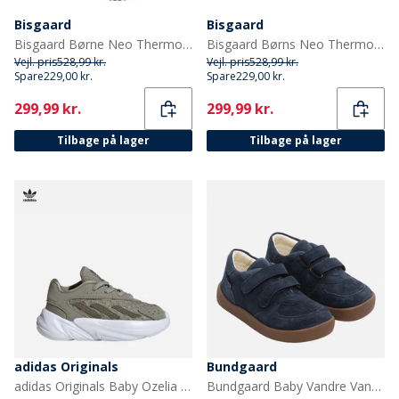
Bisgaard
Bisgaard
Bisgaard Børne Neo Thermo Gummistøvler Grøn
Bisgaard Børns Neo Thermo Gummistøvler Kamel
Vejl. pris
528,99 kr.
Vejl. pris
528,99 kr.
Spare
229,00 kr.
Spare
229,00 kr.
Current
Current
299,99 kr.
299,99 kr.
Tilbage på lager
Tilbage på lager
adidas Originals
Bundgaard
adidas Originals Baby Ozelia Elastisk Snørebånd Træningssko Silver Pebble/Focus Olive/Cloud White
Bundgaard Baby Vandre Vandtætte Sko Navy