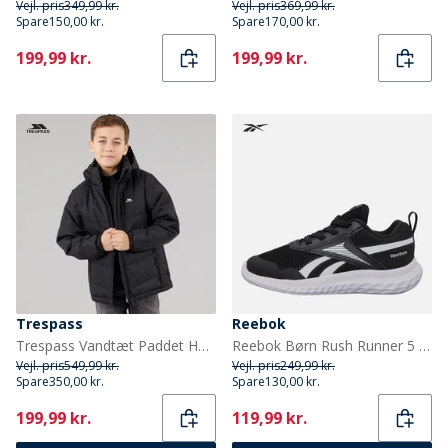
Vejl. pris
349,99 kr.
Vejl. pris
369,99 kr.
Spare
150,00 kr.
Spare
170,00 kr.
Current
Current
199,99 kr.
199,99 kr.
Trespass
Reebok
Trespass Vandtæt Paddet Hættejakke til Drenge Figo Sort
Reebok Børn Rush Runner 5 Elastiksnørebånd Neutrale Løbesko Sort/Sort/Hvid
Vejl. pris
549,99 kr.
Vejl. pris
249,99 kr.
Spare
350,00 kr.
Spare
130,00 kr.
Current
Current
199,99 kr.
119,99 kr.