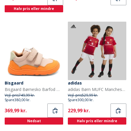
Halv pris eller mindre
Bisgaard
adidas
Bisgaard Børnesko Barfod Morten Orange
adidas Børn MUFC Manchester United 24/25 Hjemme Mini Sæt Mufc Red
Vejl. pris
749,99 kr.
Vejl. pris
529,99 kr.
Spare
380,00 kr.
Spare
300,00 kr.
Current
Current
369,99 kr.
229,99 kr.
Nedsat
Halv pris eller mindre