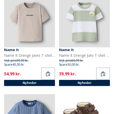
Name It
Name It
Name It Drenge Javes T-shirt Chateau Gray
Name It Drenge Julio T-shirt Desert Sage
Vejl. pris
99,99 kr.
Vejl. pris
69,99 kr.
Spare
45,00 kr.
Spare
30,00 kr.
Current
Current
54,99 kr.
39,99 kr.
Nyheder
Nyheder