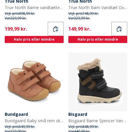
True North
True North
True North Børne vandtætte snebukser sort
True North Børn Vandtæt Overalls Oxford Snedragt Nattehimmel
Vejl. pris
698,99 kr.
Vejl. pris
748,99 kr.
Var
229,99 kr.
Var
229,99 kr.
Current
Current
199,99 kr.
149,99 kr.
Halv pris eller mindre
Halv pris eller mindre
Bundgaard
Bisgaard
Bundgaard Baby små rem sko Cognac Ws
Bisgaard Børne Spencer Vandtætte Tex Støvler Navy
Vejl. pris
549,99 kr.
Vejl. pris
848,99 kr.
Var
229,99 kr.
Var
449,99 kr.