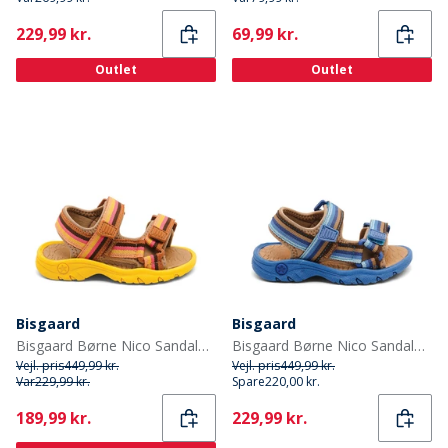
Current
Current
229,99 kr.
69,99 kr.
Outlet
Outlet
Bisgaard
Bisgaard
Bisgaard Børne Nico Sandaler Lemon Mix
Bisgaard Børne Nico Sandaler Cobalt Mix
Vejl. pris
449,99 kr.
Vejl. pris
449,99 kr.
Var
229,99 kr.
Spare
220,00 kr.
Current
Current
189,99 kr.
229,99 kr.