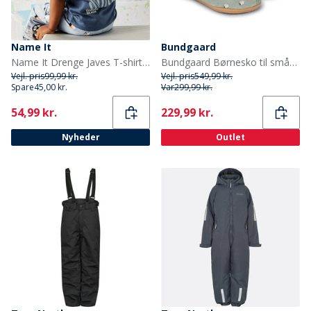
Name It
Bundgaard
Name It Drenge Javes T-shirt Vintage Indigo
Bundgaard Børnesko til småBørn Strawberries
Vejl. pris
99,99 kr.
Vejl. pris
549,99 kr.
Spare
45,00 kr.
Var
299,99 kr.
Current
Current
54,99 kr.
229,99 kr.
Nyheder
Outlet