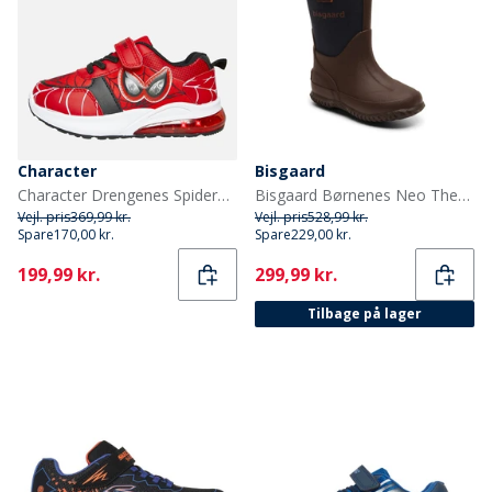
Character
Bisgaard
Character Drengenes Spiderman Øjne Lys Op Træningssko Røde
Bisgaard Børnenes Neo Thermo Gummistøvler Blå
Vejl. pris
369,99 kr.
Vejl. pris
528,99 kr.
Spare
170,00 kr.
Spare
229,00 kr.
Current
Current
199,99 kr.
299,99 kr.
Tilbage på lager