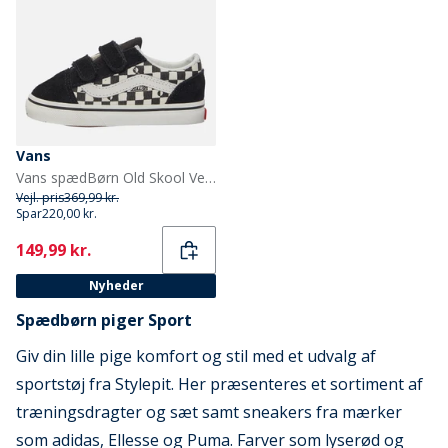
Vans
Vans spædBørn Old Skool Velcro Træningssko Sort
Vejl. pris
369,99 kr.
Spar
220,00 kr.
Current
149,99 kr.
Nyheder
Spædbørn piger Sport
Giv din lille pige komfort og stil med et udvalg af
sportstøj fra Stylepit. Her præsenteres et sortiment af
træningsdragter og sæt samt sneakers fra mærker
som adidas, Ellesse og Puma. Farver som lyserød og