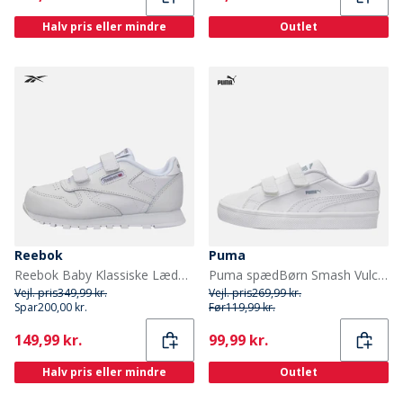
Halv pris eller mindre
Outlet
Reebok
Puma
Reebok Baby Klassiske Læder 2V Træningssko Hvid/Carbon/Vector Blue
Puma spædBørn Smash Vulc Træningssko Hvid/Quarry
Vejl. pris
349,99 kr.
Vejl. pris
269,99 kr.
Spar
200,00 kr.
Før
119,99 kr.
Current
Current
149,99 kr.
99,99 kr.
Halv pris eller mindre
Outlet