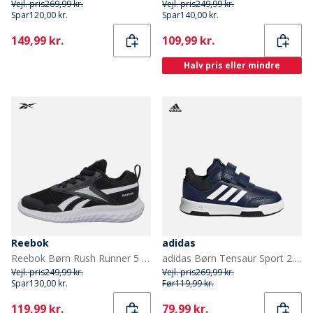
Vejl. pris
269,99 kr.
Vejl. pris
249,99 kr.
Spar
120,00 kr.
Spar
140,00 kr.
Current
Current
149,99 kr.
109,99 kr.
Halv pris eller mindre
Reebok
adidas
Reebok Børn Rush Runner 5 Elastiksnørebånd Neutrale Løbesko Sort/Sort/Hvid
adidas Børn Tensaur Sport 2.0 Træningssko Dark Blue/Footwear White/Core Black
Vejl. pris
249,99 kr.
Vejl. pris
269,99 kr.
Spar
130,00 kr.
Før
119,99 kr.
Current
Current
119,99 kr.
79,99 kr.