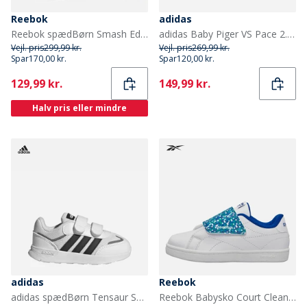
Reebok
adidas
Reebok spædBørn Smash Edge Velcro Træningssko Sort/Hvid/Gum
adidas Baby Piger VS Pace 2.0 Velcro Træningssko Pink Fusion/Cloud White/Clear Pink
Vejl. pris
299,99 kr.
Vejl. pris
269,99 kr.
Spar
170,00 kr.
Spar
120,00 kr.
Current
Current
129,99 kr.
149,99 kr.
Halv pris eller mindre
adidas
Reebok
adidas spædBørn Tensaur Switch Velcro Træningssko Cloud White/Core Black/Grey Four
Reebok Babysko Court Clean Velcro Træningssko Hvid/Vector Blue/Vector Blue