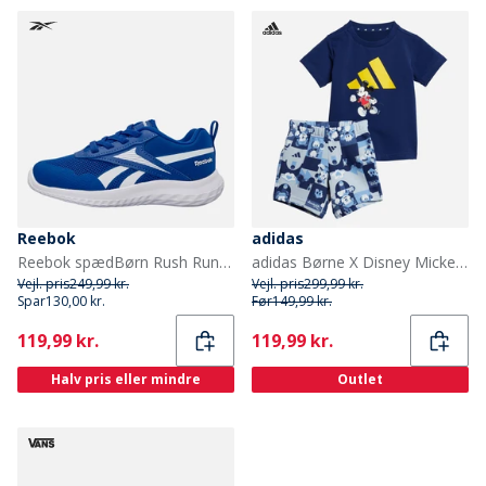
Reebok
adidas
Reebok spædBørn Rush Runner 5 elastiske snørebånd neutrale løbesko Vector Blue/Vector Blue/Hvid
adidas Børne X Disney Mickey Mouse T-shirt og shorts sæt Dark Blue/Crew Yellow
Vejl. pris
249,99 kr.
Vejl. pris
299,99 kr.
Spar
130,00 kr.
Før
149,99 kr.
Current
Current
119,99 kr.
119,99 kr.
Halv pris eller mindre
Outlet