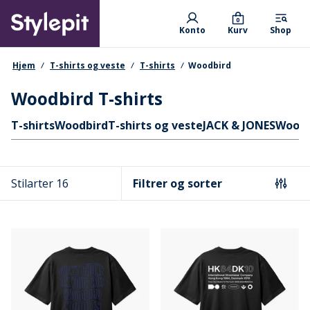
Skip
Primary departments
to
0
Konto
Kurv
Shop
main
content
navigationssti
Hjem
T-shirts og veste
T-shirts
Woodbird
Woodbird T-shirts
Hurtige links
T-shirts
Woodbird
T-shirts og veste
JACK & JONES
Wood
Stilarter 16
Filtrer og sorter