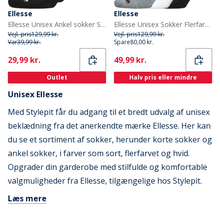
Ellesse
Ellesse
Ellesse Unisex Ankel sokker Sort
Ellesse Unisex Sokker Flerfarvet
Vejl. pris
129,99 kr.
Vejl. pris
129,99 kr.
Var
39,99 kr.
Spare
80,00 kr.
Current
Current
29,99 kr.
49,99 kr.
Outlet
Halv pris eller mindre
Unisex Ellesse
Med Stylepit får du adgang til et bredt udvalg af unisex
beklædning fra det anerkendte mærke Ellesse. Her kan
du se et sortiment af sokker, herunder korte sokker og
ankel sokker, i farver som sort, flerfarvet og hvid.
Opgrader din garderobe med stilfulde og komfortable
valgmuligheder fra Ellesse, tilgængelige hos Stylepit.
Læs mere