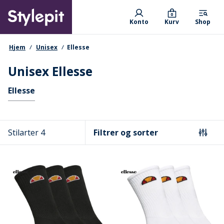
Skip
Primary departments
to
0
Konto
Kurv
Shop
main
content
navigationssti
Hjem
Unisex
Ellesse
Unisex Ellesse
Hurtige links
Ellesse
Stilarter 4
Filtrer og sorter