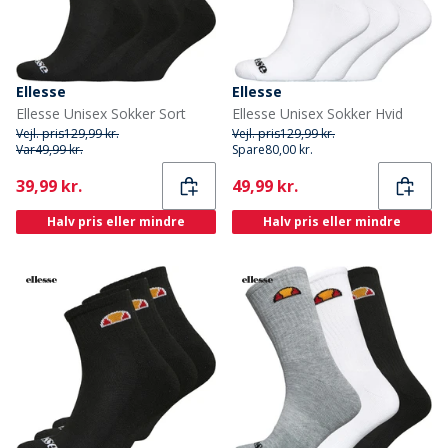
Ellesse
Ellesse
Ellesse Unisex Sokker Sort
Ellesse Unisex Sokker Hvid
Vejl. pris
129,99 kr.
Vejl. pris
129,99 kr.
Var
49,99 kr.
Spare
80,00 kr.
Current
Current
39,99 kr.
49,99 kr.
Halv pris eller mindre
Halv pris eller mindre