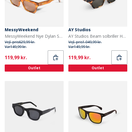
MessyWeekend
AY Studios
MessyWeekend Nye Dylan Solbriller Havana
AY Studios Beam solbriller Havana
Vejl. pris
629,99 kr.
Vejl. pris
1.049,99 kr.
Var
149,99 kr.
Var
149,99 kr.
Current
Current
119,99 kr.
119,99 kr.
Outlet
Outlet