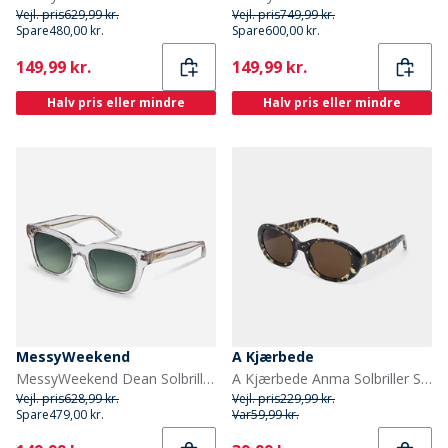
Vejl. pris
629,99 kr.
Vejl. pris
749,99 kr.
Spare
480,00 kr.
Spare
600,00 kr.
Current
Current
149,99 kr.
149,99 kr.
Halv pris eller mindre
Halv pris eller mindre
MessyWeekend
A Kjærbede
MessyWeekend Dean Solbriller Crystal
A Kjærbede Anma Solbriller Sort/Yellow Tortoise
Vejl. pris
628,99 kr.
Vejl. pris
229,99 kr.
Spare
479,00 kr.
Var
59,99 kr.