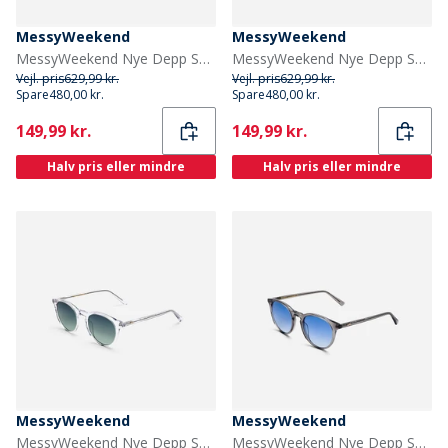
MessyWeekend
MessyWeekend
MessyWeekend Nye Depp Solbriller Champagne
MessyWeekend Nye Depp Solbriller Champagne
Vejl. pris
629,99 kr.
Vejl. pris
629,99 kr.
Spare
480,00 kr.
Spare
480,00 kr.
Current
Current
149,99 kr.
149,99 kr.
Halv pris eller mindre
Halv pris eller mindre
MessyWeekend
MessyWeekend
MessyWeekend Nye Depp Solbriller Crystal
MessyWeekend Nye Depp Solbriller Grey Crystal