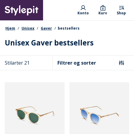
Skip
Primary departments
to
0
Konto
Kurv
Shop
main
content
navigationssti
Hjem
Unisex
Gaver
bestsellers
Unisex Gaver bestsellers
Stilarter 21
Filtrer og sorter