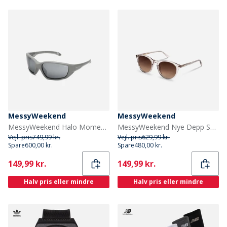
MessyWeekend
MessyWeekend
MessyWeekend Halo Momentum Solbriller Grey1
MessyWeekend Nye Depp Solbriller Roser
Vejl. pris
749,99 kr.
Vejl. pris
629,99 kr.
Spare
600,00 kr.
Spare
480,00 kr.
Current
Current
149,99 kr.
149,99 kr.
Halv pris eller mindre
Halv pris eller mindre