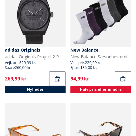
adidas Originals
New Balance
adidas Originals Project 2 R Ur Sort
New Balance Sæsonbestemt seks pak crew sokker Multi
Vejl. pris
529,99 kr.
Vejl. pris
229,99 kr.
Spare
260,00 kr.
Spare
135,00 kr.
Current
Current
269,99 kr.
94,99 kr.
Nyheder
Halv pris eller mindre