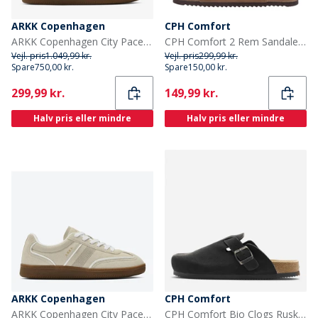
ARKK Copenhagen
CPH Comfort
ARKK Copenhagen City Pace Sneakers Klar Hvid/Navy Bright White Navy
CPH Comfort 2 Rem Sandaler Camel
Vejl. pris
1.049,99 kr.
Vejl. pris
299,99 kr.
Spare
750,00 kr.
Spare
150,00 kr.
Current
Current
299,99 kr.
149,99 kr.
Halv pris eller mindre
Halv pris eller mindre
ARKK Copenhagen
CPH Comfort
ARKK Copenhagen City Pace Sneakers Tofu
CPH Comfort Bio Clogs Ruskind Sandaler Sort