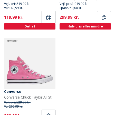
Vejl. pris
849,99 kr.
Vejl. pris
1.049,99 kr.
Var
149,99 kr.
Spare
750,00 kr.
Current
Current
119,99 kr.
299,99 kr.
Outlet
Halv pris eller mindre
Converse
Converse Chuck Taylor All Star Hi Sko Oops Pink
Vejl. pris
529,99 kr.
Var
269,99 kr.