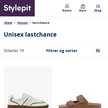
Skip
Primary departments
to
0
Konto
Kurv
Shop
main
content
navigationssti
Hjem
Unisex
lastchance
Unisex lastchance
Stilarter 19
Filtrer og sorter