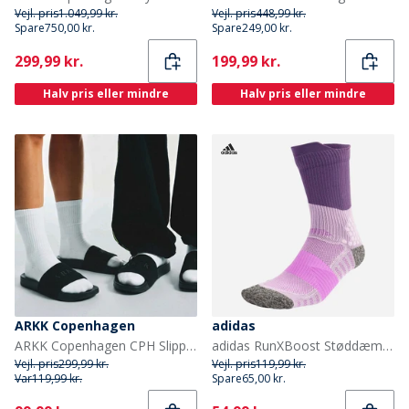
Vejl. pris
1.049,99 kr.
Vejl. pris
448,99 kr.
Spare
750,00 kr.
Spare
249,00 kr.
Current
Current
299,99 kr.
199,99 kr.
Halv pris eller mindre
Halv pris eller mindre
ARKK Copenhagen
adidas
ARKK Copenhagen CPH Slippers Sort
adidas RunXBoost Støddæmpende Løbestrømper i Crew Snit Powder Plum/Aurora Plum/Purple Burst
Vejl. pris
299,99 kr.
Vejl. pris
119,99 kr.
Var
119,99 kr.
Spare
65,00 kr.