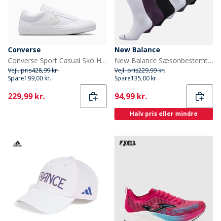
Converse
New Balance
Converse Sport Casual Sko Hvid/Hvid/Barely Grey
New Balance Sæsonbestemt seks pak crew sokker Multi
Vejl. pris
428,99 kr.
Vejl. pris
229,99 kr.
Spare
199,00 kr.
Spare
135,00 kr.
Current
Current
229,99 kr.
94,99 kr.
Halv pris eller mindre