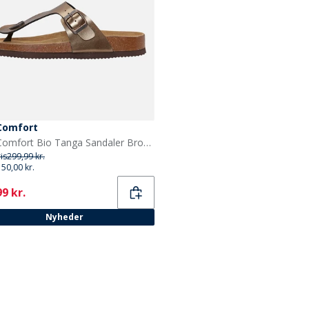
Comfort
CPH Comfort Bio Tanga Sandaler Bronze
ris
299,99 kr.
150,00 kr.
ent
9 kr.
Nyheder