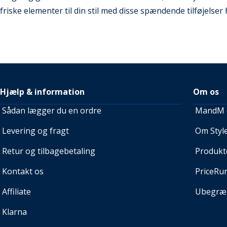
friske elementer til din stil med disse spændende tilføjelser 
Hjælp & information
Om os
Sådan lægger du en ordre
MandM e
Levering og fragt
Om Style
Retur og tilbagebetaling
Produkt
Kontakt os
PriceRu
Affiliate
Ubegræn
Klarna