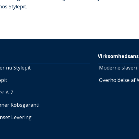
hos Stylepit.
Virksomhedsans
r nu Stylepit
Moderne slaveri
pit
Overholdelse af 
er A-Z
nner Købsgaranti
set Levering