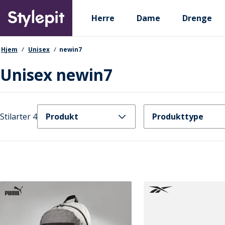
Skip
Primary departments
to
Herre
Dame
Drenge
main
content
navigationssti
Hjem
Unisex
newin7
Unisex newin7
Stilarter 4
Produkt
Produkttype