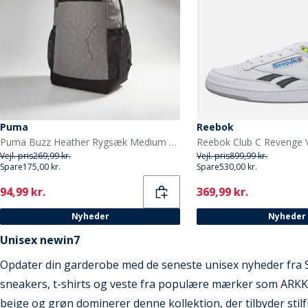
Puma
Reebok
Puma Buzz Heather Rygsæk Medium Grey Heather
Vejl. pris
269,99 kr.
Vejl. pris
899,99 kr.
Spare
175,00 kr.
Spare
530,00 kr.
Current
Current
94,99 kr.
369,99 kr.
Nyheder
Nyheder
Unisex newin7
Opdater din garderobe med de seneste unisex nyheder fra S
sneakers, t-shirts og veste fra populære mærker som ARK
beige og grøn dominerer denne kollektion, der tilbyder stilful