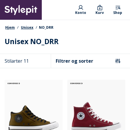
Skip
Primary departments
to
0
Konto
Kurv
Shop
main
content
navigationssti
Hjem
Unisex
NO_DRR
Unisex NO_DRR
Stilarter 11
Filtrer og sorter