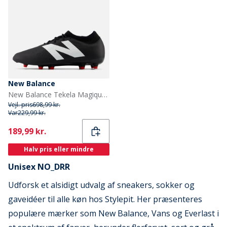
New Balance
New Balance Tekela Magique V4 FG / Firm Ground Fodboldstøvler Sort
Vejl. pris
698,99 kr.
Var
229,99 kr.
Current
189,99 kr.
Halv pris eller mindre
Unisex NO_DRR
Udforsk et alsidigt udvalg af sneakers, sokker og
gaveidéer til alle køn hos Stylepit. Her præsenteres
populære mærker som New Balance, Vans og Everlast i