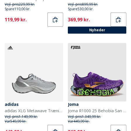
Vejl. pris
229,99 kr.
Vejl. pris
899,99 kr.
Spare
110,00 kr.
Spare
530,00 kr.
Current
Current
119,99 kr.
369,99 kr.
Nyheder
adidas
Joma
adidas XLG Metawave Træningssko Grey Two/Carbon Silver/Silver Metallic
Joma R1000 25 Behobia San Sebastian Kulfiberplade Neutrale Løbesko Lilla
Vejl. pris
1.149,99 kr.
Vejl. pris
1.349,99 kr.
Var
549,99 kr.
Var
449,99 kr.