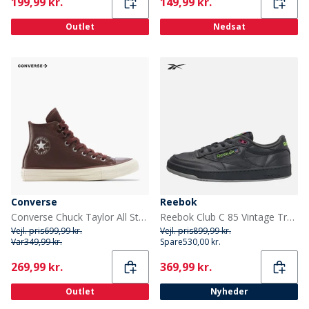
Current
Current
199,99 kr.
149,99 kr.
Outlet
Nedsat
Converse
Reebok
Converse Chuck Taylor All Star Hi Læder Træningssko Totally Fudged/Egret
Reebok Club C 85 Vintage Træningssko Grå/Grå/Grå
Vejl. pris
699,99 kr.
Vejl. pris
899,99 kr.
Var
349,99 kr.
Spare
530,00 kr.
Current
Current
269,99 kr.
369,99 kr.
Outlet
Nyheder