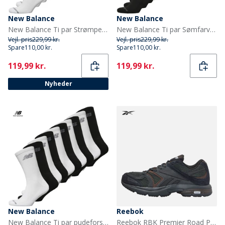
New Balance
New Balance
New Balance Ti par Strømper med Polstring Hvid Crew
New Balance Ti par Sømfarvede Strømpebukser Sort
Vejl. pris
229,99 kr.
Vejl. pris
229,99 kr.
Spare
110,00 kr.
Spare
110,00 kr.
Current
Current
119,99 kr.
119,99 kr.
Nyheder
New Balance
Reebok
New Balance Ti par pudeforstærkede strømper Sort/Hvid
Reebok RBK Premier Road Plus VI Træningssko Grå/Grå/Sort