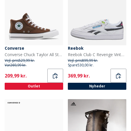
Converse
Reebok
Converse Chuck Taylor All Star Malden Street Mid Træningssko Grounded/Hvid/Sort
Reebok Club C Revenge Vintage 90'er Tennis Træningssko Hvid/Hvid/Sort
Vejl. pris
529,99 kr.
Vejl. pris
899,99 kr.
Var
269,99 kr.
Spare
530,00 kr.
Current
Current
209,99 kr.
369,99 kr.
Outlet
Nyheder