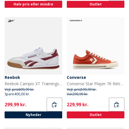
Halv pris eller mindre
Outlet
Reebok
Converse
Reebok Campio XT Træningssko Hvid/Classic Burgundy/Gum
Converse Star Player 76 Retro Træningssko By The Campfire/Natural Ivory
Vejl. pris
699,99 kr.
Vejl. pris
599,99 kr.
Spare
400,00 kr.
Var
299,99 kr.
Current
Current
299,99 kr.
229,99 kr.
Nyheder
Outlet