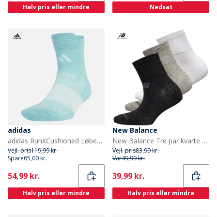
Halv pris eller mindre
Nedsat
adidas
New Balance
adidas RunXCushioned Løbestrømper Mint Ton/Halo Mint
New Balance Tre par kvarte strømper Sort/Grå/Hvid
Vejl. pris
119,99 kr.
Vejl. pris
83,99 kr.
Spare
65,00 kr.
Var
49,99 kr.
Current
Current
54,99 kr.
39,99 kr.
Halv pris eller mindre
Halv pris eller mindre