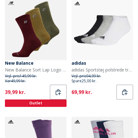
New Balance
adidas
New Balance Sort Lap Logo Tre Pak Crew Sokker Brun/Rød
adidas Sportstøj polstrede tre pak lave ankelstrømper Grey Heather/Hvid/Sort
Vejl. pris
149,99 kr.
Vejl. pris
94,99 kr.
Var
49,99 kr.
Spare
25,00 kr.
Current
Current
39,99 kr.
69,99 kr.
Outlet