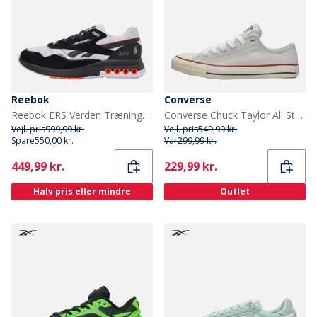
Reebok
Converse
Reebok ERS Verden Træningssko Sort/Hvid/Chrome
Converse Chuck Taylor All Star Ruskind Træningssko Barely Grey/Natural Ivory
Vejl. pris
999,99 kr.
Vejl. pris
549,99 kr.
Spare
550,00 kr.
Var
299,99 kr.
Current
Current
449,99 kr.
229,99 kr.
Halv pris eller mindre
Outlet