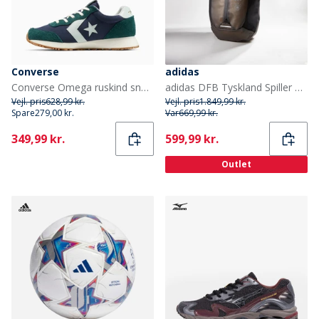
Converse
adidas
Converse Omega ruskind sneakers Obsidian/Darkly Jaded/Egret
adidas DFB Tyskland Spiller Rygsæk Carbon/Silver/Sort
Vejl. pris
628,99 kr.
Vejl. pris
1.849,99 kr.
Spare
279,00 kr.
Var
669,99 kr.
Current
Current
349,99 kr.
599,99 kr.
Outlet