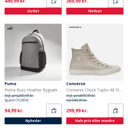
Current
Current
449,99 kr.
369,99 kr.
Outlet
Nedsat
Puma
Converse
Puma Buzz Heather Rygsæk Medium Grey Heather
Converse Chuck Taylor All Star Hi Læder Sneakers Light Dune/Egret/Light Dune
Vejl. pris
269,99 kr.
Vejl. pris
699,99 kr.
Spare
175,00 kr.
Var
349,99 kr.
Current
Current
94,99 kr.
299,99 kr.
Nyheder
Halv pris eller mindre