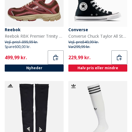
Reebok
Converse
Reebok RBK Premier Trinity KFS Træningssko Mahogany
Converse Chuck Taylor All Star Hi Leopard Sko Sort/Coastal Dune/Egret
Vejl. pris
1.099,99 kr.
Vejl. pris
549,99 kr.
Spare
600,00 kr.
Var
299,99 kr.
Current
Current
499,99 kr.
229,99 kr.
Nyheder
Halv pris eller mindre