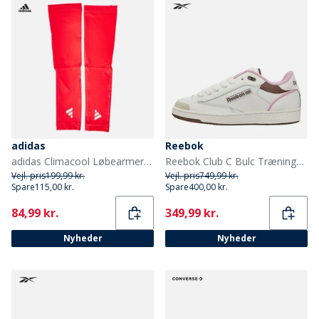
adidas
Reebok
adidas Climacool Løbearmermer Lucid Red/Hvid
Reebok Club C Bulc Træningssko Chalk/Astro Rose/Utility Brown
Vejl. pris
199,99 kr.
Vejl. pris
749,99 kr.
Spare
115,00 kr.
Spare
400,00 kr.
Current
Current
84,99 kr.
349,99 kr.
Nyheder
Nyheder