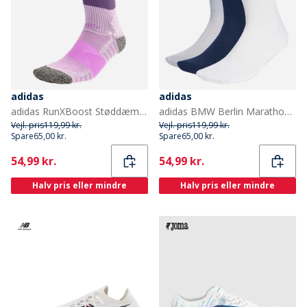
adidas
adidas
adidas RunXBoost Støddæmpende Løbestrømper i Crew Snit Powder Plum/Aurora Plum/Purple Burst
adidas BMW Berlin Marathon 2025 Tre Pak Løbestrømper Hvid/Halo Silver/Collegiate Navy
Vejl. pris
119,99 kr.
Vejl. pris
119,99 kr.
Spare
65,00 kr.
Spare
65,00 kr.
Current
Current
54,99 kr.
54,99 kr.
Halv pris eller mindre
Halv pris eller mindre