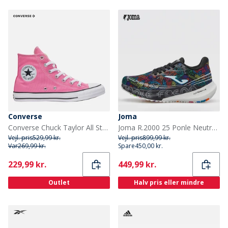
Converse
Joma
Converse Chuck Taylor All Star Hi Sko Oops Pink
Joma R.2000 25 Ponle Neutral Løbesko Sort
Vejl. pris
529,99 kr.
Vejl. pris
899,99 kr.
Var
269,99 kr.
Spare
450,00 kr.
Current
Current
229,99 kr.
449,99 kr.
Outlet
Halv pris eller mindre