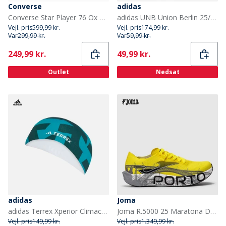
Converse
adidas
Converse Star Player 76 Ox Træningssko Hvid / Ocean Drip / Sort
adidas UNB Union Berlin 25/26 ude fodboldstrømper Grå
Vejl. pris
599,99 kr.
Vejl. pris
174,99 kr.
Var
299,99 kr.
Var
59,99 kr.
Current
Current
249,99 kr.
49,99 kr.
Outlet
Nedsat
adidas
Joma
adidas Terrex Xperior Climacool grafisk løbebånd Aurora Ivy/Pure Teal
Joma R.5000 25 Maratona Do Porto Speed Neutral Løbesko Fluorescent Yellow
Vejl. pris
149,99 kr.
Vejl. pris
1.349,99 kr.