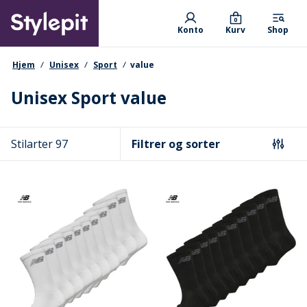
Skip
Primary departments
to
0
Konto
Kurv
Shop
main
content
navigationssti
Hjem
Unisex
Sport
value
Unisex Sport value
Stilarter 97
Filtrer og sorter