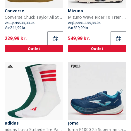
Converse
Mizuno
Converse Chuck Taylor All Star Hi Sko Grounded/Grounded/Gum
Mizuno Wave Rider 10 Træningssko Hvid/Blacksand/Syrad
Vejl. pris
599,99 kr.
Vejl. pris
1.199,99 kr.
Var
244,99 kr.
Var
629,99 kr.
Current
Current
229,99 kr.
549,99 kr.
Outlet
Outlet
adidas
Joma
adidas Logo Stribede Tre Pak Strømper Hvid/Hvid/Powder Plum
Joma R1000 25 Superman carbonplade neutrale løbesko Navy Blue