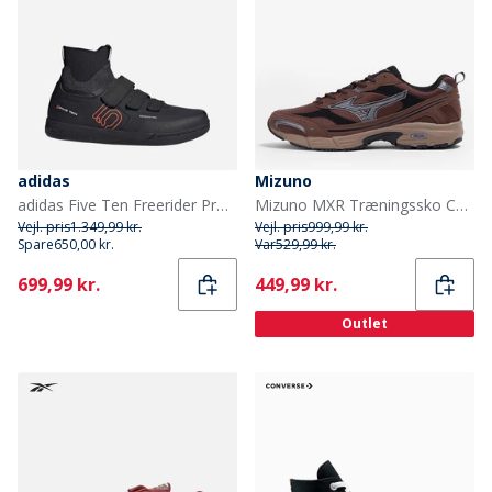
adidas
Mizuno
adidas Five Ten Freerider Pro Mid Mountainbike Sko Core Black/Solar Red/Grey Heather
Mizuno MXR Træningssko Chicory Coffee/Silver/Sort
Vejl. pris
1.349,99 kr.
Vejl. pris
999,99 kr.
Spare
650,00 kr.
Var
529,99 kr.
Current
Current
699,99 kr.
449,99 kr.
Outlet