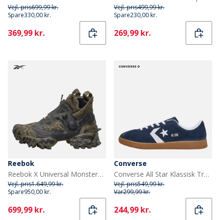
Vejl. pris
699,99 kr.
Vejl. pris
499,99 kr.
Spare
330,00 kr.
Spare
230,00 kr.
Current
Current
369,99 kr.
269,99 kr.
Reebok
Converse
Reebok X Universal Monsters Instapump Fury 94 Mid 'Creature From The Black Lagoon' Træningssko Grøn/Grøn/Sort
Converse All Star Klassisk Træner Ruskind Træner Navy/Hvid/Gum
Vejl. pris
1.649,99 kr.
Vejl. pris
549,99 kr.
Spare
950,00 kr.
Var
299,99 kr.
Current
Current
699,99 kr.
244,99 kr.