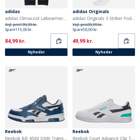
adidas
adidas Originals
adidas Climacool Løbearmermer Sort/Hvid
adidas Originals 3 Striber Fodbold Knæstrømper Hvid/Sort
Vejl. pris
199,99 kr.
Vejl. pris
99,99 kr.
Spare
115,00 kr.
Spare
50,00 kr.
Current
Current
84,99 kr.
49,99 kr.
Nyheder
Nyheder
Reebok
Reebok
Reebok BB 4500 DMX Træningssko Hvid/Shadow/Sort
Reebok Court Advance Clip Træningssko Hvid/Sort/Team Teal