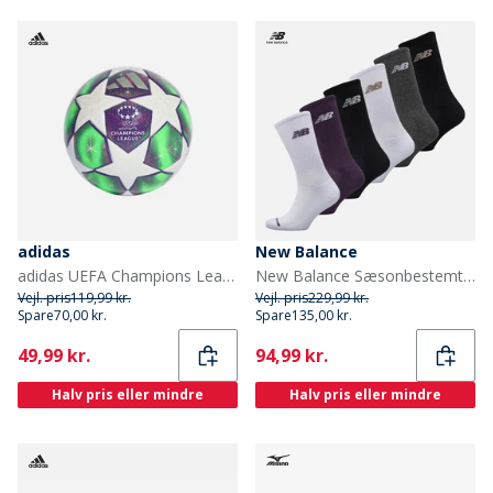
adidas
New Balance
adidas UEFA Champions League 25/26 Mini fodbold Hvid/Shock Pink/Multi/Solar Yellow
New Balance Sæsonbestemt seks pak crew sokker Multi
Vejl. pris
119,99 kr.
Vejl. pris
229,99 kr.
Spare
70,00 kr.
Spare
135,00 kr.
Current
Current
49,99 kr.
94,99 kr.
Halv pris eller mindre
Halv pris eller mindre