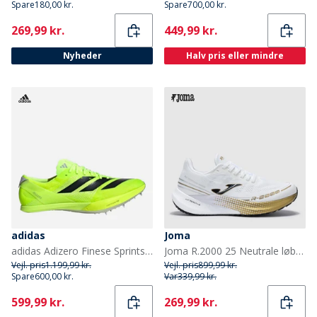
Spare
180,00 kr.
Spare
700,00 kr.
Current
Current
269,99 kr.
449,99 kr.
Nyheder
Halv pris eller mindre
adidas
Joma
adidas Adizero Finese Sprintsko til baneløb Lucid Lemon/Core Black/Halo Silver
Joma R.2000 25 Neutrale løbesko Hvid/Guld White Gold
Vejl. pris
1.199,99 kr.
Vejl. pris
899,99 kr.
Spare
600,00 kr.
Var
339,99 kr.
Current
Current
599,99 kr.
269,99 kr.