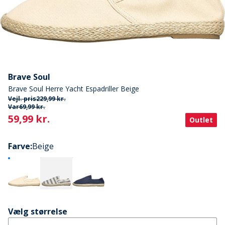
Brave Soul
Brave Soul Herre Yacht Espadriller Beige
Vejl. pris
229,99 kr.
Var
69,99 kr.
Current
59,99 kr.
Outlet
Farve
:
Beige
Vælg størrelse