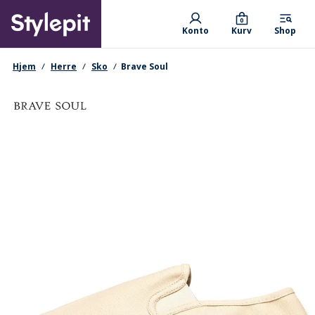
Skip
Primary departments
to
0
Konto
Kurv
Shop
main
content
navigationssti
Hjem
Herre
Sko
Brave Soul