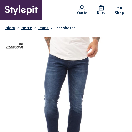
Skip
Primary departments
to
0
Konto
Kurv
Shop
main
content
navigationssti
Hjem
Herre
Jeans
Crosshatch