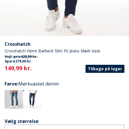
Crosshatch
Crosshatch Herre Barbeck Slim Fit Jeans Mørk Vask
Vejl. pris
428,99 kr.
Spare
279,00 kr.
Current
149,99 kr.
Tilbage på lager
Farve
:
Mørkvasket denim
Vælg størrelse