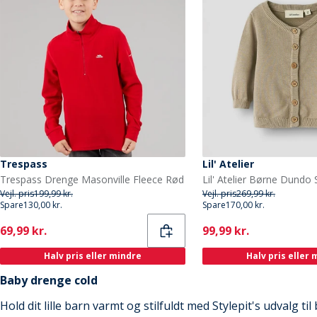
Trespass
Lil' Atelier
Trespass Drenge Masonville Fleece Rød
Vejl. pris
199,99 kr.
Vejl. pris
269,99 kr.
Spare
130,00 kr.
Spare
170,00 kr.
Current
Current
69,99 kr.
99,99 kr.
Halv pris eller mindre
Halv pris eller
Baby drenge cold
Hold dit lille barn varmt og stilfuldt med Stylepit's udvalg t