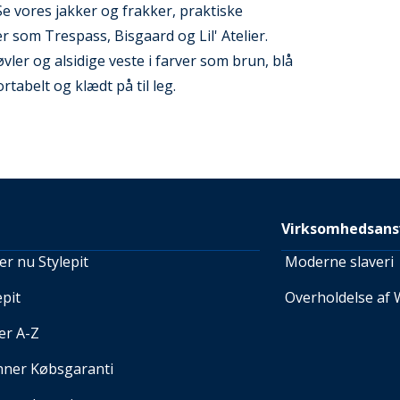
 Se vores jakker og frakker, praktiske
 som Trespass, Bisgaard og Lil' Atelier.
vler og alsidige veste i farver som brun, blå
tabelt og klædt på til leg.
Virksomhedsans
r nu Stylepit
Moderne slaveri
pit
Overholdelse af 
er A-Z
nner Købsgaranti