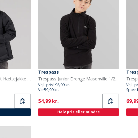
Trespass
Tres
Trespass Vandtæt Paddet Hættejakke til Drenge Figo Sort
Trespass Junior Drenge Masonville 1/2 Lynlås Mikro Fleece Sort
Vejl. pris
198,99 kr.
Vejl. p
Var
59,99 kr.
Spare
Current
Curr
54,99 kr.
69,99
Halv pris eller mindre