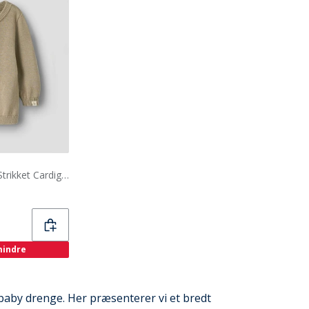
Lil' Atelier Børne Dundo Strikket Cardigan Oxford Tan
 mindre
il baby drenge. Her præsenterer vi et bredt