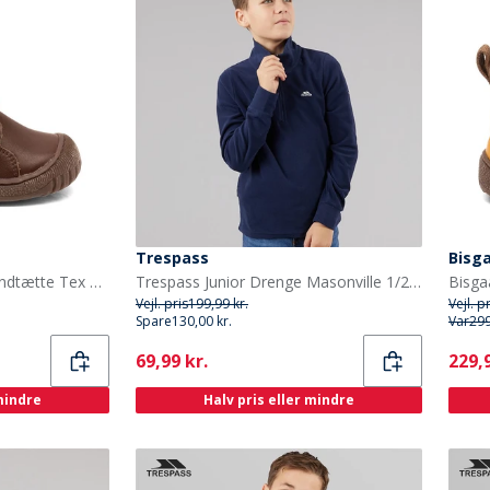
Trespass
Bisg
Bisgaard Børn Helton Vandtætte Tex Støvler Dark Brown
Trespass Junior Drenge Masonville 1/2 Lynlås Mikro Fleece Blå
Vejl. pris
199,99 kr.
Vejl. p
Spare
130,00 kr.
Var
299
Current
Curr
69,99 kr.
229,9
 mindre
Halv pris eller mindre