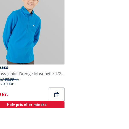
pass
Trespass Junior Drenge Masonville 1/2 Lynlås Mikro Fleece Kobolt
ris
198,99 kr.
129,00 kr.
ent
 kr.
Halv pris eller mindre