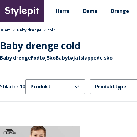
Skip
Primary departments
to
Herre
Dame
Drenge
main
content
navigationssti
Hjem
Baby drenge
cold
Baby drenge cold
Hurtige links
Baby drenge
Fodtøj
Sko
Babytøj
afslappede sko
Stilarter 10
Produkt
Produkttype