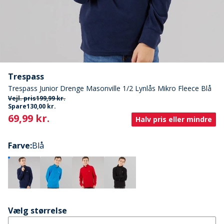
Trespass
Trespass Junior Drenge Masonville 1/2 Lynlås Mikro Fleece Blå
Vejl. pris
199,99 kr.
Spare
130,00 kr.
Current
69,99 kr.
Halv pris eller mindre
Farve
:
Blå
Vælg størrelse