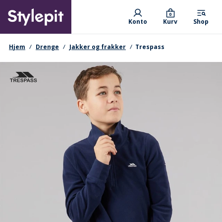
Skip
Primary departments
to
0
Konto
Kurv
Shop
main
content
navigationssti
Hjem
Drenge
Jakker og frakker
Trespass