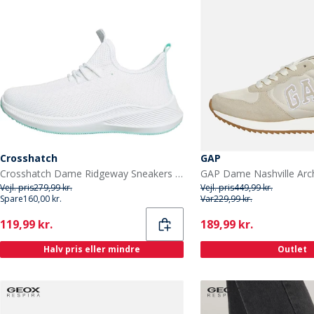
Crosshatch
GAP
Crosshatch Dame Ridgeway Sneakers Hvid
Vejl. pris
279,99 kr.
Vejl. pris
449,99 kr.
Spare
160,00 kr.
Var
229,99 kr.
Current
Current
119,99 kr.
189,99 kr.
Halv pris eller mindre
Outlet