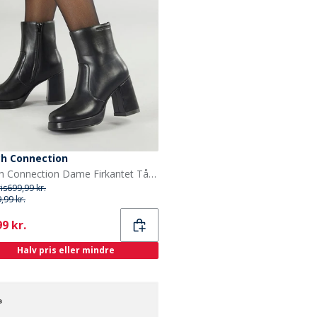
ch Connection
French Connection Dame Firkantet Tå Hæl Støvler Sort
ris
699,99 kr.
,99 kr.
ent
9 kr.
Halv pris eller mindre