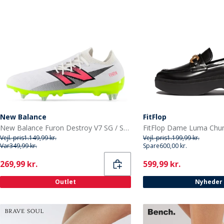
New Balance
FitFlop
New Balance Furon Destroy V7 SG / Soft Ground Fodboldstøvler Hvid
Vejl. pris
1.149,99 kr.
Vejl. pris
1.199,99 kr.
Var
349,99 kr.
Spare
600,00 kr.
Current
Current
269,99 kr.
599,99 kr.
Outlet
Nyheder