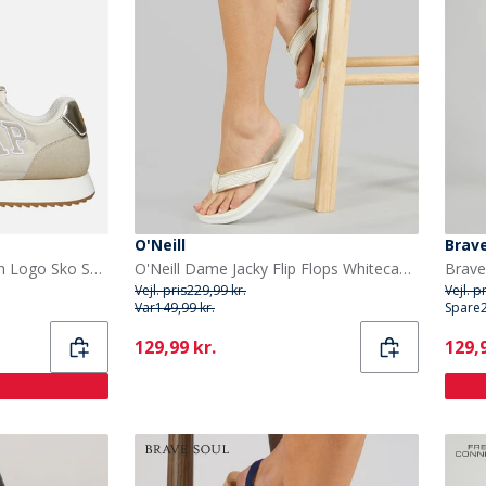
O'Neill
Brave
GAP Dame Nashville Arch Logo Sko Sand
O'Neill Dame Jacky Flip Flops Whitecap Gray
Brave
Vejl. pris
229,99 kr.
Vejl. p
Var
149,99 kr.
Spare
Current
Curr
129,99 kr.
129,9