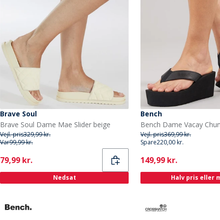
Brave Soul
Bench
Brave Soul Dame Mae Slider beige
Vejl. pris
329,99 kr.
Vejl. pris
369,99 kr.
Var
99,99 kr.
Spare
220,00 kr.
Current
Current
79,99 kr.
149,99 kr.
Nedsat
Halv pris eller