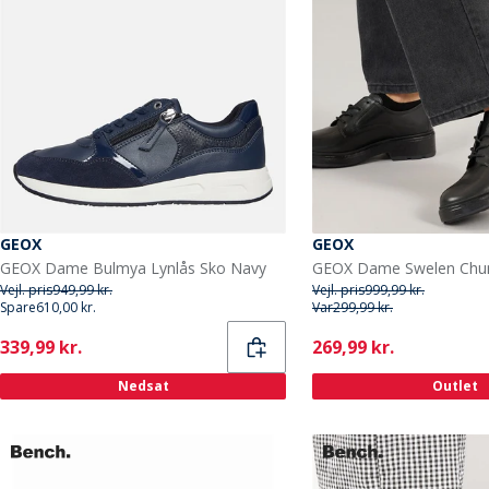
GEOX
GEOX
GEOX Dame Bulmya Lynlås Sko Navy
Vejl. pris
949,99 kr.
Vejl. pris
999,99 kr.
Spare
610,00 kr.
Var
299,99 kr.
Current
Current
339,99 kr.
269,99 kr.
Nedsat
Outlet