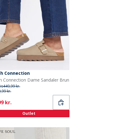
ch Connection
h Connection Dame Sandaler Brun
ris
449,99 kr.
,99 kr.
ent
9 kr.
Outlet