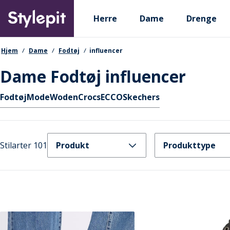
Skip
Primary departments
to
Herre
Dame
Drenge
main
content
navigationssti
Hjem
Dame
Fodtøj
influencer
Dame Fodtøj influencer
Hurtige links
Fodtøj
Mode
Woden
Crocs
ECCO
Skechers
Stilarter 101
Produkt
Produkttype