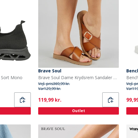
Brave Soul
Benc
 Sort Mono
Brave Soul Dame Krydsrem Sandaler Tan
Bench
Vejl. pris
369,99 kr.
Vejl. p
Var
129,99 kr.
Var
119
Current
Curr
119,99 kr.
99,99
Outlet