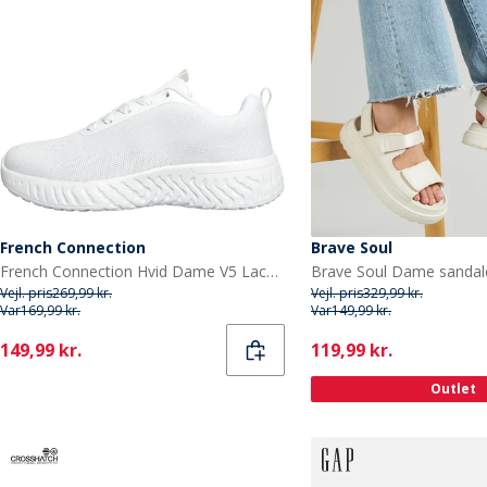
French Connection
Brave Soul
French Connection Hvid Dame V5 Lace Sneakers Mono
Vejl. pris
269,99 kr.
Vejl. pris
329,99 kr.
Var
169,99 kr.
Var
149,99 kr.
Current
Current
149,99 kr.
119,99 kr.
Outlet