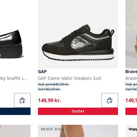
GAP
Brave
FitFlop Dame Luma Chunky Snaffle Læder Demi Wedge Loafers Sort
GAP Dame Idaho Sneakers Sort
Brave
Vejl. pris
449,99 kr.
Vejl. p
Var
189,99 kr.
Var
169
Current
Curr
149,99 kr.
149,9
Outlet