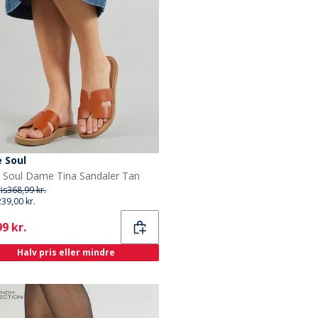
 Soul
 Soul Dame Tina Sandaler Tan
ris
368,99 kr.
239,00 kr.
ent
9 kr.
Halv pris eller mindre