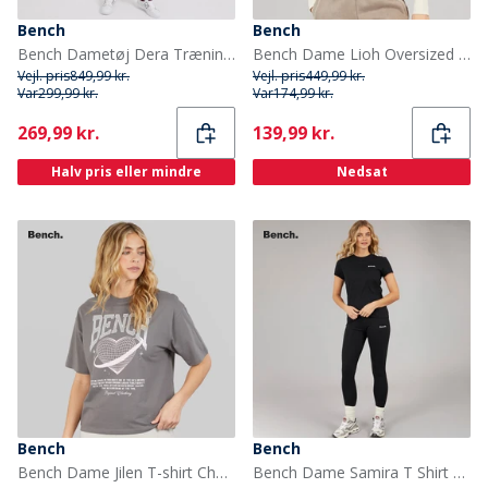
Bench
Bench
Bench Dametøj Dera Træningssæt Vasket Mørk Rosa
Bench Dame Lioh Oversized Sweatshirt Chalk
Vejl. pris
849,99 kr.
Vejl. pris
449,99 kr.
Var
299,99 kr.
Var
174,99 kr.
Current
Current
269,99 kr.
139,99 kr.
Halv pris eller mindre
Nedsat
Bench
Bench
Bench Dame Jilen T-shirt Charcoal
Bench Dame Samira T Shirt Og Leggings Sæt Sort