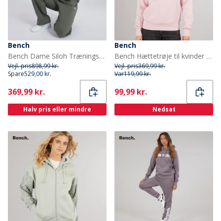
Bench
Bench
Bench Dame Siloh Træningstøj Khaki Ash
Bench Hættetrøje til kvinder Lyserød
Vejl. pris
898,99 kr.
Vejl. pris
369,99 kr.
Spare
529,00 kr.
Var
119,99 kr.
Current
Current
369,99 kr.
99,99 kr.
Halv pris eller mindre
Nedsat