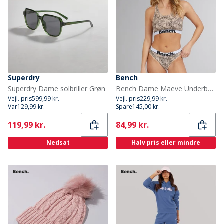
Superdry
Bench
Superdry Dame solbriller Grøn
Bench Dame Maeve Underbukser Flerfarvet
Vejl. pris
599,99 kr.
Vejl. pris
229,99 kr.
Var
129,99 kr.
Spare
145,00 kr.
Current
Current
119,99 kr.
84,99 kr.
Nedsat
Halv pris eller mindre