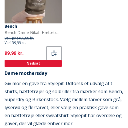
Bench
Bench Dame Nikah Hættetrøje Charcoal
Vejl. pris
499,99 kr.
Var
139,99 kr.
Current
99,99 kr.
Nedsat
Dame mothersday
Giv mor en gave fra Stylepit. Udforsk et udvalg af t-
shirts, hættetrøjer og solbriller fra mærker som Bench,
Superdry og Birkenstock. Vælg mellem farver som grå,
lyserød og flerfarvet, eller vælg en praktisk gave som
en hættetrøje eller sweatshirt. Stylepit har overdele og
gaver, der vil glæde enhver mor.