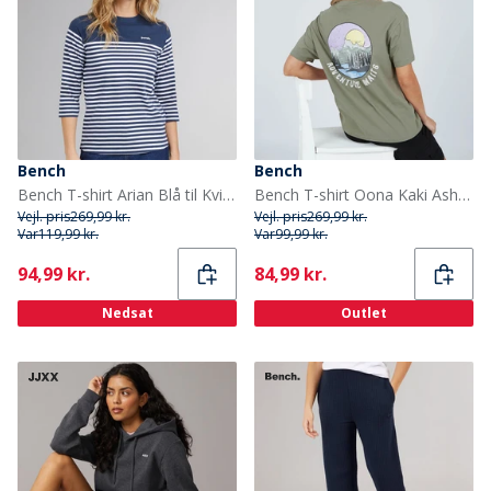
Bench
Bench
Bench T-shirt Arian Blå til Kvinder
Bench T-shirt Oona Kaki Ash Dame
Vejl. pris
269,99 kr.
Vejl. pris
269,99 kr.
Var
119,99 kr.
Var
99,99 kr.
Current
Current
94,99 kr.
84,99 kr.
Nedsat
Outlet