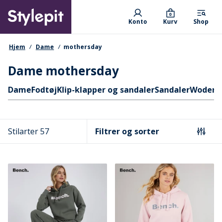
Skip
Primary departments
to
0
Konto
Kurv
Shop
main
content
navigationssti
Hjem
Dame
mothersday
Dame mothersday
Hurtige links
Dame
Fodtøj
Klip-klapper og sandaler
Sandaler
Woden
Stilarter 57
Filtrer og sorter