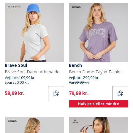
Brave Soul
Bench
Brave Soul Dame Athena dobbelt lag T shirt Silver Grey Marl/Hvid
Bench Dame Zayah T-shirt Dusted Grapes
Vejl. pris
109,99 kr.
Vejl. pris
299,99 kr.
Spare
50,00 kr.
Var
99,99 kr.
Current
Current
59,99 kr.
79,99 kr.
Halv pris eller mindre