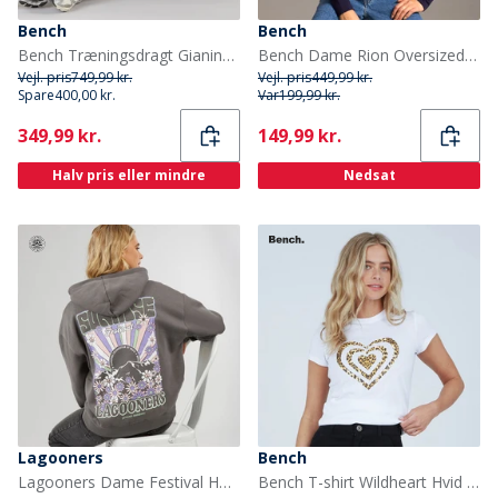
Bench
Bench
Bench Træningsdragt Gianina Sort til Kvinder
Bench Dame Rion Oversized Sweatshirt Deep Navy
Vejl. pris
749,99 kr.
Vejl. pris
449,99 kr.
Spare
400,00 kr.
Var
199,99 kr.
Current
Current
349,99 kr.
149,99 kr.
Halv pris eller mindre
Nedsat
Lagooners
Bench
Lagooners Dame Festival Hættetrøjer Grå
Bench T-shirt Wildheart Hvid til Kvinder