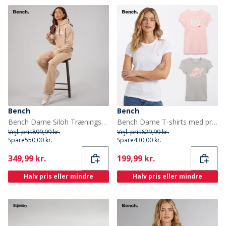
Bench
Bench
Bench Dame Siloh Træningssæt Taupe
Bench Dame T-shirts med print Lolah (pakke med 3) lyserød/sølvgrå/hvid
Vejl. pris
899,99 kr.
Vejl. pris
629,99 kr.
Spare
550,00 kr.
Spare
430,00 kr.
Current
Current
349,99 kr.
199,99 kr.
Halv pris eller mindre
Halv pris eller mindre