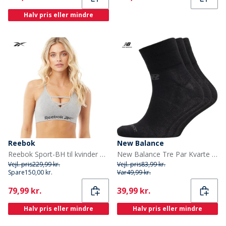
Halv pris eller mindre
Reebok
New Balance
Reebok Sport-BH til kvinder Maryna Sømløs Grå Melange
New Balance Tre Par Kvarte Strømper Sorte
Vejl. pris
229,99 kr.
Vejl. pris
83,99 kr.
Spare
150,00 kr.
Var
49,99 kr.
Current
Current
79,99 kr.
39,99 kr.
Halv pris eller mindre
Halv pris eller mindre