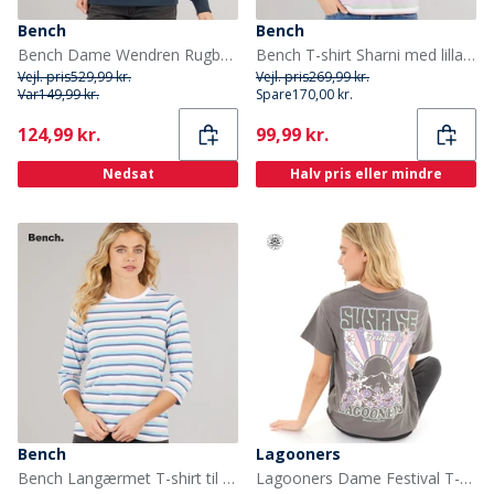
Bench
Bench
Bench Dame Wendren Rugby Skjorte Navy/Dusky Blå Navy / Dusky Blue
Bench T-shirt Sharni med lilla striber til kvinder
Vejl. pris
529,99 kr.
Vejl. pris
269,99 kr.
Var
149,99 kr.
Spare
170,00 kr.
Current
Current
124,99 kr.
99,99 kr.
Nedsat
Halv pris eller mindre
Bench
Lagooners
Bench Langærmet T-shirt til kvinder Auborn Hvid/Lys støvet Rosa/Grøn/Blå/Marineblå Stribet
Lagooners Dame Festival T-shirts Grå