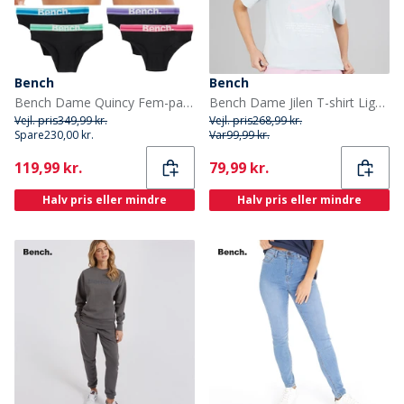
Bench
Bench
Bench Dame Quincy Fem-pak Trusser Multi
Bench Dame Jilen T-shirt Light Blue
Vejl. pris
349,99 kr.
Vejl. pris
268,99 kr.
Spare
230,00 kr.
Var
99,99 kr.
Current
Current
119,99 kr.
79,99 kr.
Halv pris eller mindre
Halv pris eller mindre