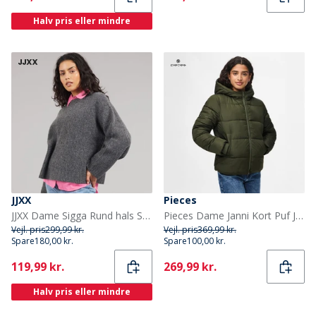
Halv pris eller mindre
JJXX
Pieces
JJXX Dame Sigga Rund hals Strik Sweater Dark Grey Melange
Pieces Dame Janni Kort Puf Jakke Forest Night
Vejl. pris
299,99 kr.
Vejl. pris
369,99 kr.
Spare
180,00 kr.
Spare
100,00 kr.
Current
Current
119,99 kr.
269,99 kr.
Halv pris eller mindre