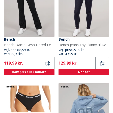
Bench
Bench
Bench Dame Gesa Flared Leggings Sort
Bench Jeans Fay Skinny til Kvinder Blækvaske
Vejl. pris
348,99 kr.
Vejl. pris
499,99 kr.
Var
129,99 kr.
Var
149,99 kr.
Current
Current
119,99 kr.
129,99 kr.
Halv pris eller mindre
Nedsat