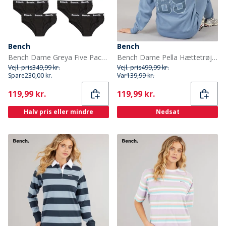
Bench
Bench
Bench Dame Greya Five Pack Trusser Sort
Bench Dame Pella Hættetrøje Dusky Blue
Vejl. pris
349,99 kr.
Vejl. pris
499,99 kr.
Spare
230,00 kr.
Var
139,99 kr.
Current
Current
119,99 kr.
119,99 kr.
Halv pris eller mindre
Nedsat