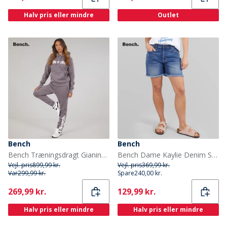
Halv pris eller mindre
Outlet
Bench
Bench
Bench Træningsdragt Gianina Antracit til Kvinder
Bench Dame Kaylie Denim Shorts Mellem Blå
Vejl. pris
899,99 kr.
Vejl. pris
369,99 kr.
Var
299,99 kr.
Spare
240,00 kr.
Current
Current
269,99 kr.
129,99 kr.
Halv pris eller mindre
Halv pris eller mindre