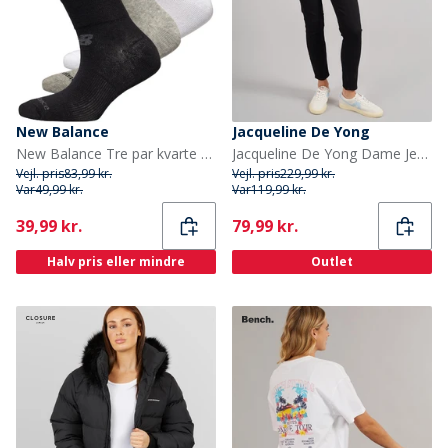
New Balance
Jacqueline De Yong
New Balance Tre par kvarte strømper Sort/Grå/Hvid
Jacqueline De Yong Dame Jeans Måne Skinny Black Denim
Vejl. pris
83,99 kr.
Vejl. pris
229,99 kr.
Var
49,99 kr.
Var
119,99 kr.
Current
Current
39,99 kr.
79,99 kr.
Halv pris eller mindre
Outlet