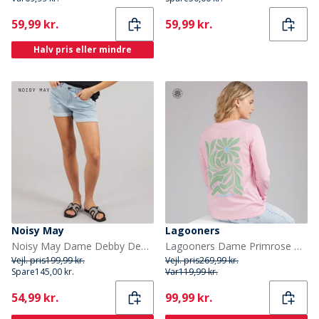
Current
Current
59,99 kr.
59,99 kr.
Halv pris eller mindre
Noisy May
Lagooners
Noisy May Dame Debby Denim Shorts Light Blue Denim
Lagooners Dame Primrose Path Langærmet T-shirt Light Pink
Vejl. pris
199,99 kr.
Vejl. pris
269,99 kr.
Spare
145,00 kr.
Var
119,99 kr.
Current
Current
54,99 kr.
99,99 kr.