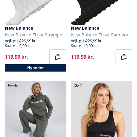
New Balance
New Balance
New Balance Ti par Strømper med Polstring Hvid Crew
New Balance Ti par Sømfarvede Strømpebukser Sort
Vejl. pris
229,99 kr.
Vejl. pris
229,99 kr.
Spare
110,00 kr.
Spare
110,00 kr.
Current
Current
119,99 kr.
119,99 kr.
Nyheder