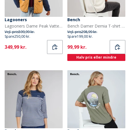
Lagooners
Bench
Lagooners Dame Peak Vatteret Flade
Bench Damer Dernia T-shirt Off White
Vejl. pris
599,99 kr.
Vejl. pris
298,99 kr.
Spare
250,00 kr.
Spare
199,00 kr.
Current
Current
349,99 kr.
99,99 kr.
Halv pris eller mindre