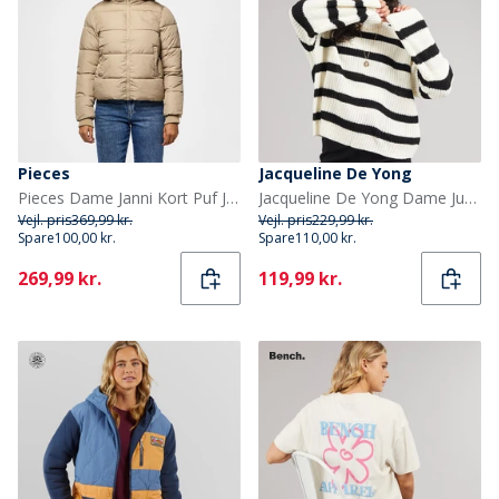
Pieces
Jacqueline De Yong
Pieces Dame Janni Kort Puf Jakke Silver Mink
Jacqueline De Yong Dame Justy Stribet Sweater Eggnog
Vejl. pris
369,99 kr.
Vejl. pris
229,99 kr.
Spare
100,00 kr.
Spare
110,00 kr.
Current
Current
269,99 kr.
119,99 kr.