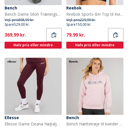
Bench
Reebok
Bench Dame Siloh Træningstøj Khaki Ash
Reebok Sports-BH Top til Kvinder Steffi Sort
Vejl. pris
898,99 kr.
Vejl. pris
229,99 kr.
Spare
529,00 kr.
Spare
150,00 kr.
Current
Current
369,99 kr.
79,99 kr.
Halv pris eller mindre
Halv pris eller mindre
Ellesse
Bench
Ellesse Dame Deana Højtaljede Stramme Leggings Dark Purple
Bench Hættetrøje til kvinder Lyserød