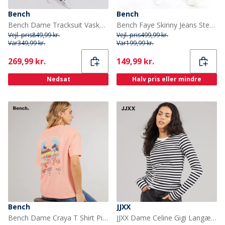
Bench
Bench
Bench Dame Tracksuit Vasket Antracit
Bench Faye Skinny Jeans Stenvask til Kvinder
Vejl. pris
849,99 kr.
Vejl. pris
499,99 kr.
Var
349,99 kr.
Var
199,99 kr.
Current
Current
269,99 kr.
149,99 kr.
Nedsat
Halv pris eller mindre
Bench
JJXX
Bench Dame Craya T Shirt Pink Coral
JJXX Dame Celine Gigi Langærmet T-shirt Blackstripes Vanilla Ice Blackstripes:Vanilla Ice