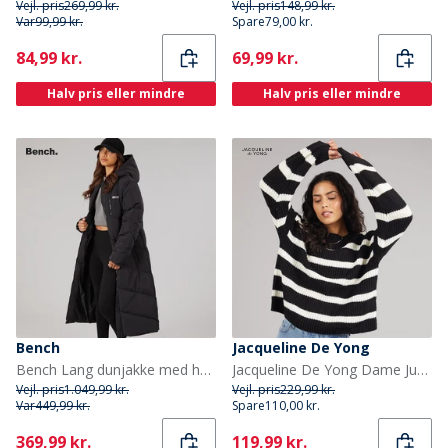
Vejl. pris
269,99 kr.
Vejl. pris
148,99 kr.
Var
99,99 kr.
Spare
79,00 kr.
Current
Current
84,99 kr.
69,99 kr.
Halv pris eller mindre
Halv pris eller mindre
Bench
Jacqueline De Yong
Bench Lang dunjakke med hætte til kvinder Eloraina Sort
Jacqueline De Yong Dame Justy Stribet Sweater Sort
Vejl. pris
1.049,99 kr.
Vejl. pris
229,99 kr.
Var
449,99 kr.
Spare
110,00 kr.
Current
Current
369,99 kr.
119,99 kr.