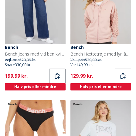
Bench
Bench
Bench Jeans med vid ben kvinder Mørkeblå
Bench Hættetrøje med lynlås til kvinder Lys støvet lyserød
Vejl. pris
529,99 kr.
Vejl. pris
529,99 kr.
Spare
330,00 kr.
Var
149,99 kr.
Current
Current
199,99 kr.
129,99 kr.
Halv pris eller mindre
Halv pris eller mindre