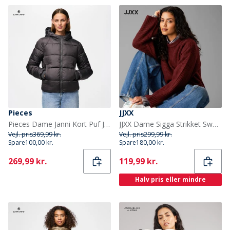
Pieces
JJXX
Pieces Dame Janni Kort Puf Jakke Magnet
JJXX Dame Sigga Strikket Sweater Cabernet
Vejl. pris
369,99 kr.
Vejl. pris
299,99 kr.
Spare
100,00 kr.
Spare
180,00 kr.
Current
Current
269,99 kr.
119,99 kr.
Halv pris eller mindre