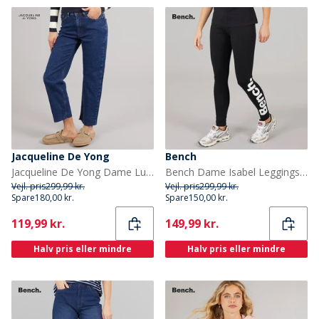
Jacqueline De Yong
Bench
Jacqueline De Yong Dame Lullu Lige Jeans Dark Blue Denim
Bench Dame Isabel Leggings Sort
Vejl. pris
299,99 kr.
Vejl. pris
299,99 kr.
Spare
180,00 kr.
Spare
150,00 kr.
Current
Current
119,99 kr.
149,99 kr.
Halv pris eller mindre
Halv pris eller mindre