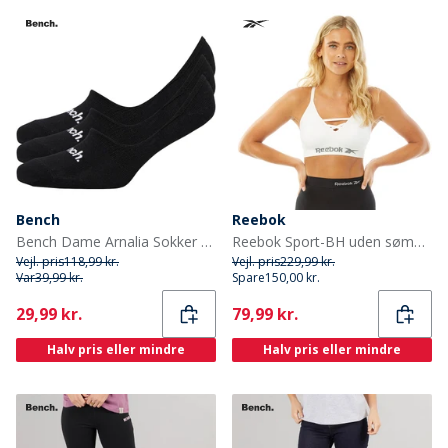
Bench
Reebok
Bench Dame Arnalia Sokker 3-Pak Usynlig Sort
Reebok Sport-BH uden sømme til kvinder Hvid
Vejl. pris
118,99 kr.
Vejl. pris
229,99 kr.
Var
39,99 kr.
Spare
150,00 kr.
Current
Current
29,99 kr.
79,99 kr.
Halv pris eller mindre
Halv pris eller mindre