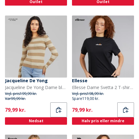
Outlet
Outlet
Jacqueline De Yong
Ellesse
Jacqueline De Yong Dame blomme langærmet strik pullover Humus
Ellesse Dame Svetta 2 T-shirt Sort
Vejl. pris
199,99 kr.
Vejl. pris
198,99 kr.
Var
99,99 kr.
Spare
119,00 kr.
Current
Current
79,99 kr.
79,99 kr.
Nedsat
Halv pris eller mindre