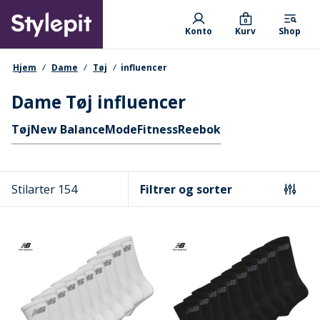
Skip
Primary departments
to
0
Konto
Kurv
Shop
main
content
navigationssti
Hjem
Dame
Tøj
influencer
Dame Tøj influencer
Hurtige links
Tøj
New Balance
Mode
Fitness
Reebok
Stilarter 154
Filtrer og sorter