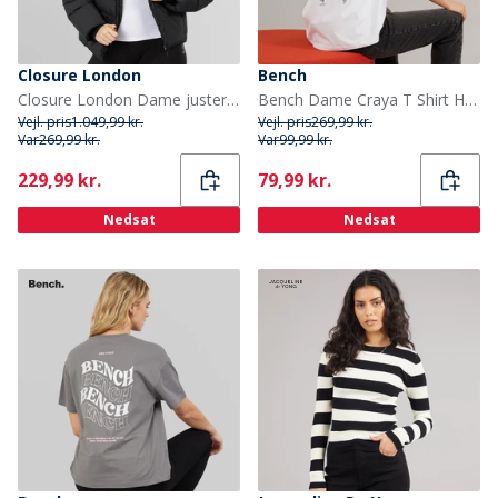
Closure London
Bench
Closure London Dame justerbar talje dunjakke med imiteret pels hætte Sort
Bench Dame Craya T Shirt Hvid
Vejl. pris
1.049,99 kr.
Vejl. pris
269,99 kr.
Var
269,99 kr.
Var
99,99 kr.
Current
Current
229,99 kr.
79,99 kr.
Nedsat
Nedsat